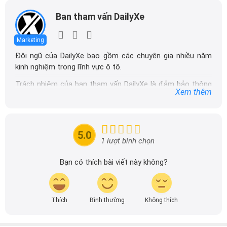
Ban tham vấn DailyXe
Marketing
Đội ngũ của DailyXe bao gồm các chuyên gia nhiều năm
kinh nghiệm trong lĩnh vực ô tô.
Trách nhiệm của ban tham vấn DailyXe là đảm bảo thông
Xem thêm
tin chính xác được đăng tải trên dailyxe.com.vn, thường
xuyên cập nhật thông tin mới về xe ô tô, thông tin khuyến
mãi của các hãng xe để người đọc có thể tiếp cận thông
tin nhanh chóng và dễ dàng hơn.
5.0
1 lượt bình chọn
Bạn có thích bài viết này không?
Thích
Bình thường
Không thích