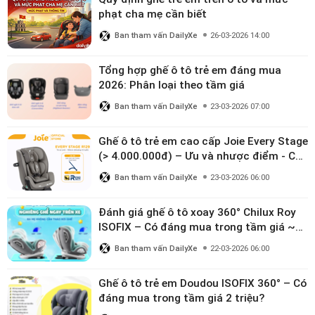
phạt cha mẹ cần biết
Ban tham vấn DailyXe
26-03-2026 14:00
Tổng hợp ghế ô tô trẻ em đáng mua
2026: Phân loại theo tầm giá
Ban tham vấn DailyXe
23-03-2026 07:00
Ghế ô tô trẻ em cao cấp Joie Every Stage
(> 4.000.000đ) – Ưu và nhược điểm - Có
đáng đầu tư cho bé từ 0–12 tuổi?
Ban tham vấn DailyXe
23-03-2026 06:00
Đánh giá ghế ô tô xoay 360° Chilux Roy
ISOFIX – Có đáng mua trong tầm giá ~3
triệu
Ban tham vấn DailyXe
22-03-2026 06:00
Ghế ô tô trẻ em Doudou ISOFIX 360° – Có
đáng mua trong tầm giá 2 triệu?