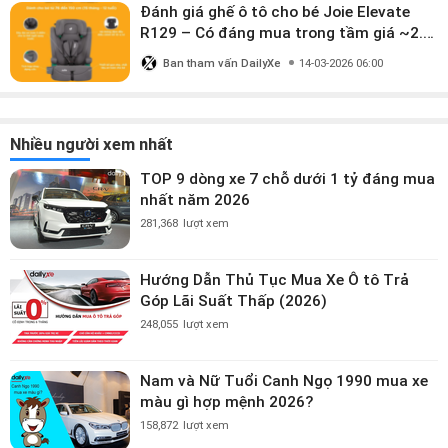
Đánh giá ghế ô tô cho bé Joie Elevate
R129 – Có đáng mua trong tầm giá ~2.8
triệu?
Ban tham vấn DailyXe
14-03-2026 06:00
Nhiều người xem nhất
TOP 9 dòng xe 7 chỗ dưới 1 tỷ đáng mua
nhất năm 2026
281,368
lượt xem
Hướng Dẫn Thủ Tục Mua Xe Ô tô Trả
Góp Lãi Suất Thấp (2026)
248,055
lượt xem
Nam và Nữ Tuổi Canh Ngọ 1990 mua xe
màu gì hợp mệnh 2026?
158,872
lượt xem