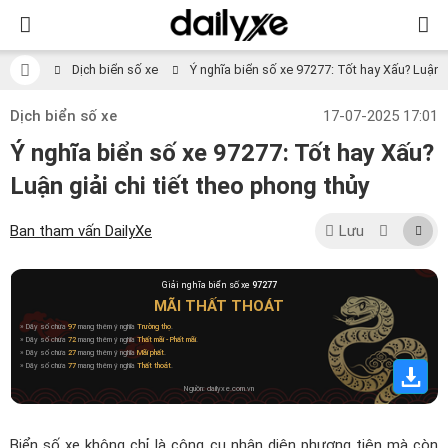
Dịch biển số xe
Ý nghĩa biển số xe 97277: Tốt hay Xấu? Luận gi
Dịch biển số xe
17-07-2025 17:01
Ý nghĩa biển số xe 97277: Tốt hay Xấu?
Luận giải chi tiết theo phong thủy
Ban tham vấn DailyXe
Lưu
Giải nghĩa biển số xe
97277
MÃI THẤT THOÁT
» Dãy số chứa
97
mang thêm ý nghĩa
Trường thọ
.
» Dãy số chứa
72
mang thêm ý nghĩa
Thất mãi - Phất mãi
.
» Dãy số chứa
27
mang thêm ý nghĩa
Mãi phất
.
» Dãy số chứa
77
mang thêm ý nghĩa
Thất thoát
.
Nguồn: dailyxe.com.vn
Biển số xe không chỉ là công cụ nhận diện phương tiện mà còn