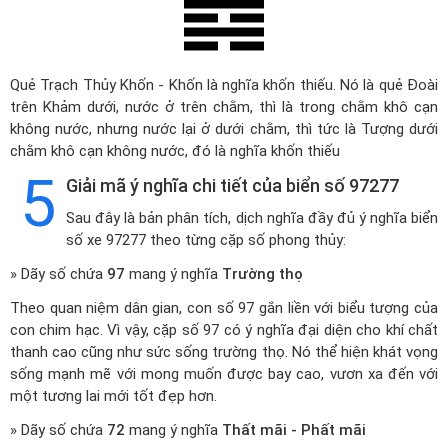
Quẻ Trạch Thủy Khốn - Khốn là nghĩa khốn thiếu. Nó là quẻ Đoài
trên Khảm dưới, nước ở trên chằm, thì là trong chằm khô cạn
không nước, nhưng nước lại ở dưới chằm, thì tức là Tượng dưới
chằm khô cạn không nước, đó là nghĩa khốn thiếu
5
Giải mã ý nghĩa chi tiết của biển số 97277
Sau đây là bản phân tích, dịch nghĩa đầy đủ ý nghĩa biển
số xe 97277 theo từng cặp số phong thủy:
» Dãy số chứa
97
mang ý nghĩa
Trường thọ
Theo quan niệm dân gian, con số 97 gắn liền với biểu tượng của
con chim hạc. Vì vậy, cặp số 97 có ý nghĩa đại diện cho khí chất
thanh cao cũng như sức sống trường thọ. Nó thể hiện khát vọng
sống mạnh mẽ với mong muốn được bay cao, vươn xa đến với
một tương lai mới tốt đẹp hơn.
» Dãy số chứa
72
mang ý nghĩa
Thất mãi - Phất mãi