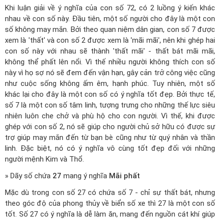
Khi luận giải về ý nghĩa của con số 72, có 2 luồng ý kiến khác
nhau về con số này. Đầu tiên, một số người cho đây là một con
số không may mắn. Bởi theo quan niệm dân gian, con số 7 được
xem là 'thất' và con số 2 được xem là 'mãi mãi', nên khi ghép hai
con số này với nhau sẽ thành 'thất mãi' - thất bát mãi mãi,
không thể phất lên nổi. Vì thế nhiều người không thích con số
này vì họ sợ nó sẽ đem đến vận hạn, gây cản trở công việc cũng
như cuộc sống không ấm êm, hạnh phúc. Tuy nhiên, một số
khác lại cho đây là một con số có ý nghĩa tốt đẹp. Bởi thực tế,
số 7 là một con số tâm linh, tượng trưng cho những thế lực siêu
nhiên luôn che chở và phù hộ cho con người. Vì thế, khi được
ghép với con số 2, nó sẽ giúp cho người chủ sở hữu có được sự
trợ giúp may mắn đến từ bạn bè cũng như từ quý nhân và thần
linh. Đặc biệt, nó có ý nghĩa vô cùng tốt đẹp đối với những
người mệnh Kim và Thổ.
» Dãy số chứa
27
mang ý nghĩa
Mãi phất
Mặc dù trong con số 27 có chứa số 7 - chỉ sự thất bát, nhưng
theo góc độ của phong thủy về biển số xe thì 27 là một con số
tốt. Số 27 có ý nghĩa là dễ làm ăn, mang đến nguồn cát khí giúp