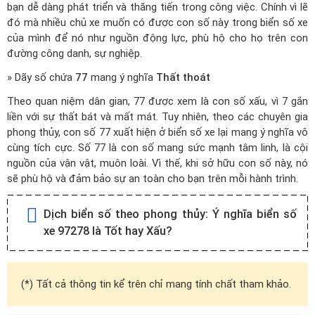
bạn dễ dàng phát triển và thăng tiến trong công việc. Chính vì lẽ
đó mà nhiều chủ xe muốn có được con số này trong biển số xe
của mình để nó như nguồn động lực, phù hộ cho họ trên con
đường công danh, sự nghiệp.
» Dãy số chứa
77
mang ý nghĩa
Thất thoát
Theo quan niệm dân gian, 77 được xem là con số xấu, vì 7 gắn
liền với sự thất bát và mất mát. Tuy nhiên, theo các chuyên gia
phong thủy, con số 77 xuất hiện ở biển số xe lại mang ý nghĩa vô
cùng tích cực. Số 77 là con số mang sức mạnh tâm linh, là cội
nguồn của vận vật, muôn loài. Vì thế, khi sở hữu con số này, nó
sẽ phù hộ và đảm bảo sự an toàn cho bạn trên mỗi hành trình.
Dịch biển số theo phong thủy:
Ý nghĩa biển số
xe 97278 là Tốt hay Xấu?
(*) Tất cả thông tin kể trên chỉ mang tính chất tham khảo.