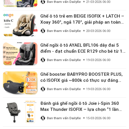
Ban tham vấn DailyXe
21-03-2026 06:00
Ghế ô tô trẻ em BEIGE ISOFIX + LATCH –
Xoay 360°, ngả 170°, giải pháp an toàn
linh hoạt cho bé 0–10 tuổi
Ban tham vấn DailyXe
20-03-2026 06:00
Ghế ngồi ô tô AYAEL BFL106 dây đai 5
điểm - đạt chuẩn ECE R129 cho bé từ 1–
10 tuổi
Ban tham vấn DailyXe
19-03-2026 06:00
Ghế booster BABYPRO BOOSTER PLUS,
có ISOFIX giá ~800k có thực sự đáng
mua?
Ban tham vấn DailyXe
19-03-2026 06:00
Đánh giá ghế ngồi ô tô Joie i-Spin 360
Max Thunder ISOFIX – lựa chọn “1 lần
dùng đến 12 năm” có đáng giá gần 9
Ban tham vấn DailyXe
15-03-2026 06:00
triệu?