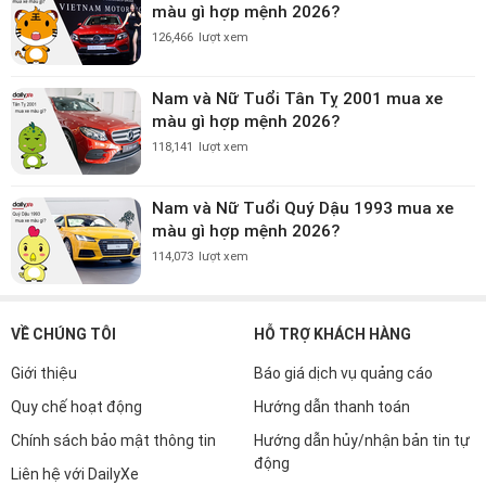
màu gì hợp mệnh 2026?
126,466
lượt xem
Nam và Nữ Tuổi Tân Tỵ 2001 mua xe
màu gì hợp mệnh 2026?
118,141
lượt xem
Nam và Nữ Tuổi Quý Dậu 1993 mua xe
màu gì hợp mệnh 2026?
114,073
lượt xem
VỀ CHÚNG TÔI
HỖ TRỢ KHÁCH HÀNG
Giới thiệu
Báo giá dịch vụ quảng cáo
Quy chế hoạt động
Hướng dẫn thanh toán
Chính sách bảo mật thông tin
Hướng dẫn hủy/nhận bản tin tự
động
Liên hệ với DailyXe