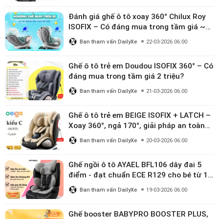
Đánh giá ghế ô tô xoay 360° Chilux Roy
ISOFIX – Có đáng mua trong tầm giá ~3
triệu
Ban tham vấn DailyXe
22-03-2026 06:00
Ghế ô tô trẻ em Doudou ISOFIX 360° – Có
đáng mua trong tầm giá 2 triệu?
Ban tham vấn DailyXe
21-03-2026 06:00
Ghế ô tô trẻ em BEIGE ISOFIX + LATCH –
Xoay 360°, ngả 170°, giải pháp an toàn
linh hoạt cho bé 0–10 tuổi
Ban tham vấn DailyXe
20-03-2026 06:00
Ghế ngồi ô tô AYAEL BFL106 dây đai 5
điểm - đạt chuẩn ECE R129 cho bé từ 1–
10 tuổi
Ban tham vấn DailyXe
19-03-2026 06:00
Ghế booster BABYPRO BOOSTER PLUS,