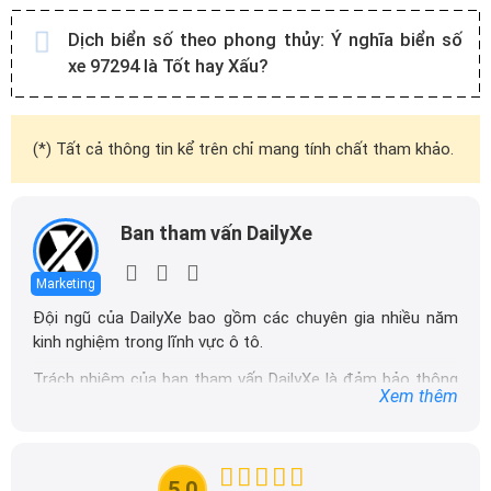
Dịch biển số theo phong thủy:
Ý nghĩa biển số
xe 97294 là Tốt hay Xấu?
(*) Tất cả thông tin kể trên chỉ mang tính chất tham khảo.
Ban tham vấn DailyXe
Marketing
Đội ngũ của DailyXe bao gồm các chuyên gia nhiều năm
kinh nghiệm trong lĩnh vực ô tô.
Trách nhiệm của ban tham vấn DailyXe là đảm bảo thông
Xem thêm
tin chính xác được đăng tải trên dailyxe.com.vn, thường
xuyên cập nhật thông tin mới về xe ô tô, thông tin khuyến
mãi của các hãng xe để người đọc có thể tiếp cận thông
tin nhanh chóng và dễ dàng hơn.
5.0