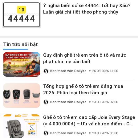
Ý nghĩa biển số xe 44444: Tốt hay Xấu?
10
Luận giải chi tiết theo phong thủy
44444
Tin tức nổi bật
Quy định ghế trẻ em trên ô tô và mức
phạt cha mẹ cần biết
Ban tham vấn DailyXe
26-03-2026 14:00
Tổng hợp ghế ô tô trẻ em đáng mua
2026: Phân loại theo tầm giá
Ban tham vấn DailyXe
23-03-2026 07:00
Ghế ô tô trẻ em cao cấp Joie Every Stage
(> 4.000.000đ) – Ưu và nhược điểm - Có
đáng đầu tư cho bé từ 0–12 tuổi?
Ban tham vấn DailyXe
23-03-2026 06:00