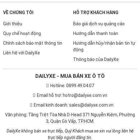
VỀ CHÚNG TÔI
HỖ TRỢ KHÁCH HÀNG
Giới thiệu
Báo giá dịch vụ quảng cáo
Quy chế hoạt động
Hướng dẫn thanh toán
Chính sách bảo mật thông tin
Hướng dẫn hủy/nhận bản tin tự
động
Liên hệ với DailyXe
Thông báo của DailyXe
DAILYXE - MUA BÁN XE Ô TÔ
Hotline: 0899.49.04.07
Email hỗ trợ: hotro@dailyxe.com.vn
Email kinh doanh: sales@dailyxe.com.vn
Văn phòng: Tầng Trệt Tòa Nhà D-Head 371 Nguyễn Kiệm, Phường
3, Quận Gò Vấp, TP.HCM.
DailyXe không bán xe trực tiếp, Quý Khách mua xe xin vui lòng liên hệ
trực tiếp người đăng tin.