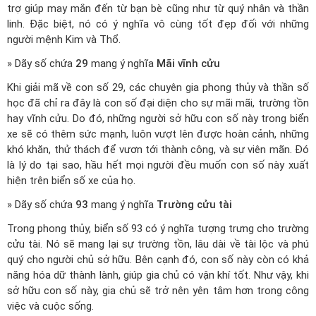
trợ giúp may mắn đến từ bạn bè cũng như từ quý nhân và thần
linh. Đặc biệt, nó có ý nghĩa vô cùng tốt đẹp đối với những
người mệnh Kim và Thổ.
» Dãy số chứa
29
mang ý nghĩa
Mãi vĩnh cửu
Khi giải mã về con số 29, các chuyên gia phong thủy và thần số
học đã chỉ ra đây là con số đại diện cho sự mãi mãi, trường tồn
hay vĩnh cửu. Do đó, những người sở hữu con số này trong biển
xe sẽ có thêm sức mạnh, luôn vượt lên được hoàn cảnh, những
khó khăn, thử thách để vươn tới thành công, và sự viên mãn. Đó
là lý do tại sao, hầu hết mọi người đều muốn con số này xuất
hiện trên biển số xe của họ.
» Dãy số chứa
93
mang ý nghĩa
Trường cửu tài
Trong phong thủy, biển số 93 có ý nghĩa tượng trưng cho trường
cửu tài. Nó sẽ mang lại sự trường tồn, lâu dài về tài lộc và phú
quý cho người chủ sở hữu. Bên cạnh đó, con số này còn có khả
năng hóa dữ thành lành, giúp gia chủ có vận khí tốt. Như vậy, khi
sở hữu con số này, gia chủ sẽ trở nên yên tâm hơn trong công
việc và cuộc sống.