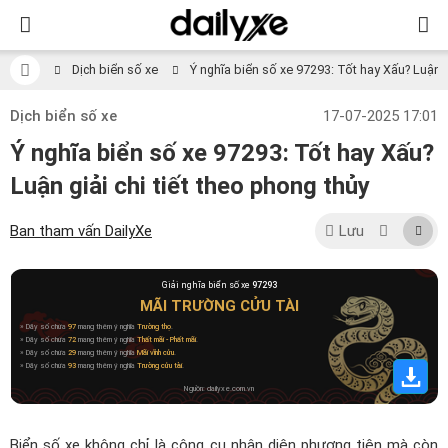
Dịch biển số xe
Ý nghĩa biển số xe 97293: Tốt hay Xấu? Luận gi
Dịch biển số xe
17-07-2025 17:01
Ý nghĩa biển số xe 97293: Tốt hay Xấu?
Luận giải chi tiết theo phong thủy
Ban tham vấn DailyXe
Lưu
Giải nghĩa biển số xe
97293
MÃI TRƯỜNG CỬU TÀI
» Dãy số chứa
97
mang thêm ý nghĩa
Trường thọ
.
» Dãy số chứa
72
mang thêm ý nghĩa
Thất mãi - Phất mãi
.
» Dãy số chứa
29
mang thêm ý nghĩa
Mãi vĩnh cửu
.
» Dãy số chứa
93
mang thêm ý nghĩa
Trường cửu tài
.
Nguồn: dailyxe.com.vn
Biển số xe không chỉ là công cụ nhận diện phương tiện mà còn