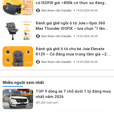
có ISOFIX giá ~800k có thực sự đáng
mua?
Ban tham vấn DailyXe
19-03-2026 06:00
Đánh giá ghế ngồi ô tô Joie i-Spin 360
Max Thunder ISOFIX – lựa chọn “1 lần
dùng đến 12 năm” có đáng giá gần 9
Ban tham vấn DailyXe
15-03-2026 06:00
triệu?
Đánh giá ghế ô tô cho bé Joie Elevate
R129 – Có đáng mua trong tầm giá ~2.8
triệu?
Ban tham vấn DailyXe
14-03-2026 06:00
Nhiều người xem nhất
TOP 9 dòng xe 7 chỗ dưới 1 tỷ đáng mua
nhất năm 2026
281,350
lượt xem