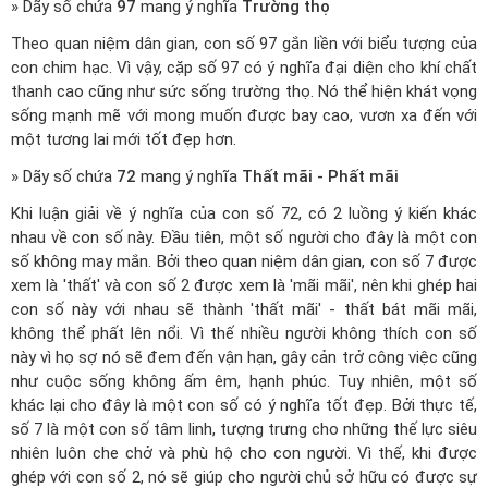
» Dãy số chứa
97
mang ý nghĩa
Trường thọ
Theo quan niệm dân gian, con số 97 gắn liền với biểu tượng của
con chim hạc. Vì vậy, cặp số 97 có ý nghĩa đại diện cho khí chất
thanh cao cũng như sức sống trường thọ. Nó thể hiện khát vọng
sống mạnh mẽ với mong muốn được bay cao, vươn xa đến với
một tương lai mới tốt đẹp hơn.
» Dãy số chứa
72
mang ý nghĩa
Thất mãi - Phất mãi
Khi luận giải về ý nghĩa của con số 72, có 2 luồng ý kiến khác
nhau về con số này. Đầu tiên, một số người cho đây là một con
số không may mắn. Bởi theo quan niệm dân gian, con số 7 được
xem là 'thất' và con số 2 được xem là 'mãi mãi', nên khi ghép hai
con số này với nhau sẽ thành 'thất mãi' - thất bát mãi mãi,
không thể phất lên nổi. Vì thế nhiều người không thích con số
này vì họ sợ nó sẽ đem đến vận hạn, gây cản trở công việc cũng
như cuộc sống không ấm êm, hạnh phúc. Tuy nhiên, một số
khác lại cho đây là một con số có ý nghĩa tốt đẹp. Bởi thực tế,
số 7 là một con số tâm linh, tượng trưng cho những thế lực siêu
nhiên luôn che chở và phù hộ cho con người. Vì thế, khi được
ghép với con số 2, nó sẽ giúp cho người chủ sở hữu có được sự