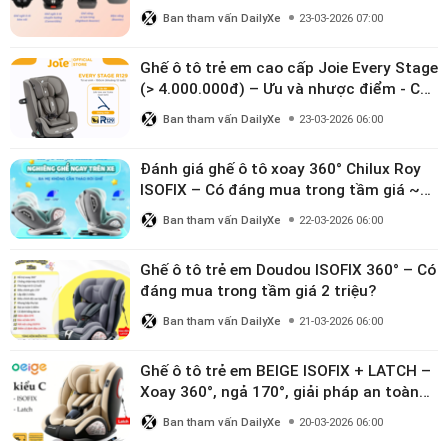
Ban tham vấn DailyXe
23-03-2026 07:00
Ghế ô tô trẻ em cao cấp Joie Every Stage
(> 4.000.000đ) – Ưu và nhược điểm - Có
đáng đầu tư cho bé từ 0–12 tuổi?
Ban tham vấn DailyXe
23-03-2026 06:00
Đánh giá ghế ô tô xoay 360° Chilux Roy
ISOFIX – Có đáng mua trong tầm giá ~3
triệu
Ban tham vấn DailyXe
22-03-2026 06:00
Ghế ô tô trẻ em Doudou ISOFIX 360° – Có
đáng mua trong tầm giá 2 triệu?
Ban tham vấn DailyXe
21-03-2026 06:00
Ghế ô tô trẻ em BEIGE ISOFIX + LATCH –
Xoay 360°, ngả 170°, giải pháp an toàn
linh hoạt cho bé 0–10 tuổi
Ban tham vấn DailyXe
20-03-2026 06:00