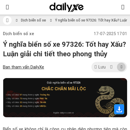
Dịch biển số xe
Ý nghĩa biển số xe 97326: Tốt hay Xấu? Luận gi
Dịch biển số xe
17-07-2025 17:01
Ý nghĩa biển số xe 97326: Tốt hay Xấu?
Luận giải chi tiết theo phong thủy
Ban tham vấn DailyXe
Lưu
Giải nghĩa biển số xe
97326
CHẮC CHẮN MÃI LỘC
» Dãy số chứa
97
mang thêm ý nghĩa
Trường thọ
.
» Dãy số chứa
73
mang thêm ý nghĩa
Phất Tài
.
» Dãy số chứa
32
mang thêm ý nghĩa
Tài mãi
.
» Dãy số chứa
26
mang thêm ý nghĩa
Mãi lộc
.
Nguồn: dailyxe.com.vn
Biển số xe không chỉ là công cụ nhận diện phương tiện mà còn