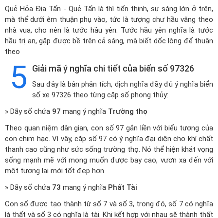
Quẻ Hỏa Địa Tấn - Quẻ Tấn là thì tiến thịnh, sự sáng lớn ở trên,
mà thể dưới êm thuận phụ vào, tức là tượng chư hầu vâng theo
nhà vua, cho nên là tước hầu yên. Tước hầu yên nghĩa là tước
hầu trị an, gặp được bề trên cả sáng, mà biết dốc lòng để thuận
theo
5
Giải mã ý nghĩa chi tiết của biển số 97326
Sau đây là bản phân tích, dịch nghĩa đầy đủ ý nghĩa biển
số xe 97326 theo từng cặp số phong thủy:
» Dãy số chứa
97
mang ý nghĩa
Trường thọ
Theo quan niệm dân gian, con số 97 gắn liền với biểu tượng của
con chim hạc. Vì vậy, cặp số 97 có ý nghĩa đại diện cho khí chất
thanh cao cũng như sức sống trường thọ. Nó thể hiện khát vọng
sống mạnh mẽ với mong muốn được bay cao, vươn xa đến với
một tương lai mới tốt đẹp hơn.
» Dãy số chứa
73
mang ý nghĩa
Phất Tài
Con số được tạo thành từ số 7 và số 3, trong đó, số 7 có nghĩa
là thất và số 3 có nghĩa là tài. Khi kết hợp với nhau sẽ thành thất