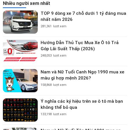
Nhiều người xem nhất
TOP 9 dòng xe 7 chỗ dưới 1 tỷ đáng mua
nhất năm 2026
281,361
lượt xem
Hướng Dẫn Thủ Tục Mua Xe Ô tô Trả
Góp Lãi Suất Thấp (2026)
248,053
lượt xem
Nam và Nữ Tuổi Canh Ngọ 1990 mua xe
màu gì hợp mệnh 2026?
158,868
lượt xem
Ý nghĩa các ký hiệu trên xe ô tô mà bạn
không thể bỏ qua
133,198
lượt xem