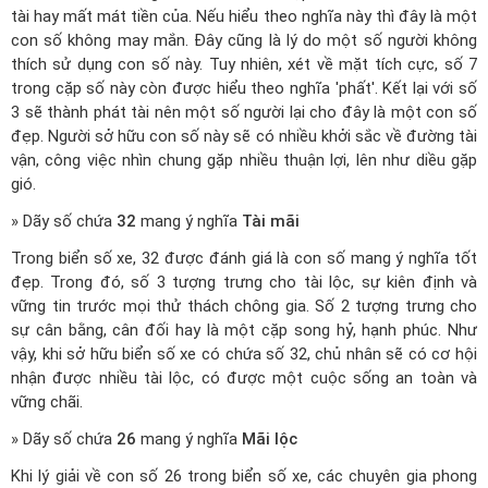
tài hay mất mát tiền của. Nếu hiểu theo nghĩa này thì đây là một
con số không may mắn. Đây cũng là lý do một số người không
thích sử dụng con số này. Tuy nhiên, xét về mặt tích cực, số 7
trong cặp số này còn được hiểu theo nghĩa 'phất'. Kết lại với số
3 sẽ thành phát tài nên một số người lại cho đây là một con số
đẹp. Người sở hữu con số này sẽ có nhiều khởi sắc về đường tài
vận, công việc nhìn chung gặp nhiều thuận lợi, lên như diều gặp
gió.
» Dãy số chứa
32
mang ý nghĩa
Tài mãi
Trong biển số xe, 32 được đánh giá là con số mang ý nghĩa tốt
đẹp. Trong đó, số 3 tượng trưng cho tài lộc, sự kiên định và
vững tin trước mọi thử thách chông gia. Số 2 tượng trưng cho
sự cân bằng, cân đối hay là một cặp song hỷ, hạnh phúc. Như
vậy, khi sở hữu biển số xe có chứa số 32, chủ nhân sẽ có cơ hội
nhận được nhiều tài lộc, có được một cuộc sống an toàn và
vững chãi.
» Dãy số chứa
26
mang ý nghĩa
Mãi lộc
Khi lý giải về con số 26 trong biển số xe, các chuyên gia phong