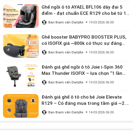
Ghế ngồi ô tô AYAEL BFL106 dây đai 5
điểm - đạt chuẩn ECE R129 cho bé từ 1–
10 tuổi
Ban tham vấn DailyXe
19-03-2026 06:00
Ghế booster BABYPRO BOOSTER PLUS,
có ISOFIX giá ~800k có thực sự đáng
mua?
Ban tham vấn DailyXe
19-03-2026 06:00
Đánh giá ghế ngồi ô tô Joie i-Spin 360
Max Thunder ISOFIX – lựa chọn “1 lần
dùng đến 12 năm” có đáng giá gần 9
Ban tham vấn DailyXe
15-03-2026 06:00
triệu?
Đánh giá ghế ô tô cho bé Joie Elevate
R129 – Có đáng mua trong tầm giá ~2.8
triệu?
Ban tham vấn DailyXe
14-03-2026 06:00