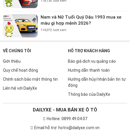
118,136
lượt xem
Nam và Nữ Tuổi Quý Dậu 1993 mua xe
màu gì hợp mệnh 2026?
114,072
lượt xem
VỀ CHÚNG TÔI
HỖ TRỢ KHÁCH HÀNG
Giới thiệu
Báo giá dịch vụ quảng cáo
Quy chế hoạt động
Hướng dẫn thanh toán
Chính sách bảo mật thông tin
Hướng dẫn hủy/nhận bản tin tự
động
Liên hệ với DailyXe
Thông báo của DailyXe
DAILYXE - MUA BÁN XE Ô TÔ
Hotline: 0899.49.04.07
Email hỗ trợ: hotro@dailyxe.com.vn