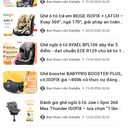
Ban tham vấn DailyXe
21-03-2026 06:00
Ghế ô tô trẻ em BEIGE ISOFIX + LATCH –
Xoay 360°, ngả 170°, giải pháp an toàn
linh hoạt cho bé 0–10 tuổi
Ban tham vấn DailyXe
20-03-2026 06:00
Ghế ngồi ô tô AYAEL BFL106 dây đai 5
điểm - đạt chuẩn ECE R129 cho bé từ 1–
10 tuổi
Ban tham vấn DailyXe
19-03-2026 06:00
Ghế booster BABYPRO BOOSTER PLUS,
có ISOFIX giá ~800k có thực sự đáng
mua?
Ban tham vấn DailyXe
19-03-2026 06:00
Đánh giá ghế ngồi ô tô Joie i-Spin 360
Max Thunder ISOFIX – lựa chọn “1 lần
dùng đến 12 năm” có đáng giá gần 9
Ban tham vấn DailyXe
15-03-2026 06:00
triệu?