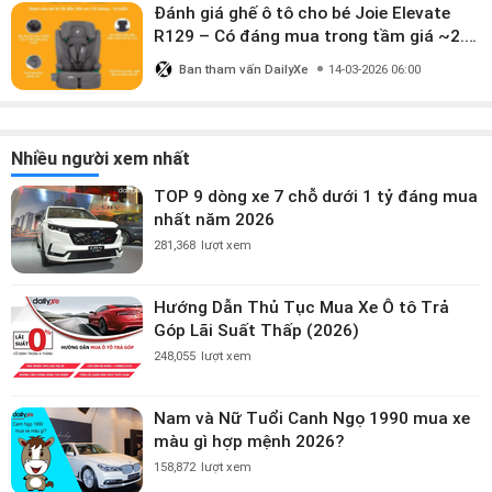
Đánh giá ghế ô tô cho bé Joie Elevate
R129 – Có đáng mua trong tầm giá ~2.8
triệu?
Ban tham vấn DailyXe
14-03-2026 06:00
Nhiều người xem nhất
TOP 9 dòng xe 7 chỗ dưới 1 tỷ đáng mua
nhất năm 2026
281,368
lượt xem
Hướng Dẫn Thủ Tục Mua Xe Ô tô Trả
Góp Lãi Suất Thấp (2026)
248,055
lượt xem
Nam và Nữ Tuổi Canh Ngọ 1990 mua xe
màu gì hợp mệnh 2026?
158,872
lượt xem