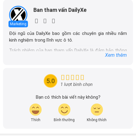
Ban tham vấn DailyXe
Marketing
Đội ngũ của DailyXe bao gồm các chuyên gia nhiều năm
kinh nghiệm trong lĩnh vực ô tô.
Trách nhiệm của ban tham vấn DailyXe là đảm bảo thông
Xem thêm
tin chính xác được đăng tải trên dailyxe.com.vn, thường
xuyên cập nhật thông tin mới về xe ô tô, thông tin khuyến
mãi của các hãng xe để người đọc có thể tiếp cận thông
tin nhanh chóng và dễ dàng hơn.
5.0
1 lượt bình chọn
Bạn có thích bài viết này không?
Thích
Bình thường
Không thích