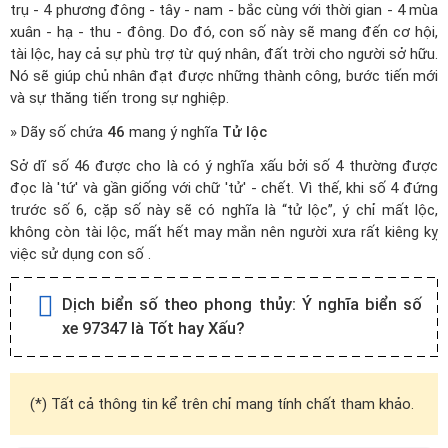
trụ - 4 phương đông - tây - nam - bắc cùng với thời gian - 4 mùa
xuân - hạ - thu - đông. Do đó, con số này sẽ mang đến cơ hội,
tài lộc, hay cả sự phù trợ từ quý nhân, đất trời cho người sở hữu.
Nó sẽ giúp chủ nhân đạt được những thành công, bước tiến mới
và sự thăng tiến trong sự nghiệp.
» Dãy số chứa
46
mang ý nghĩa
Tử lộc
Sở dĩ số 46 được cho là có ý nghĩa xấu bởi số 4 thường được
đọc là 'tứ' và gần giống với chữ 'tử' - chết. Vì thế, khi số 4 đứng
trước số 6, cặp số này sẽ có nghĩa là “tử lộc”, ý chỉ mất lộc,
không còn tài lộc, mất hết may mắn nên người xưa rất kiêng kỵ
việc sử dụng con số .
Dịch biển số theo phong thủy:
Ý nghĩa biển số
xe 97347 là Tốt hay Xấu?
(*) Tất cả thông tin kể trên chỉ mang tính chất tham khảo.