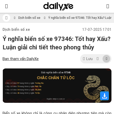
Dịch biển số xe
Ý nghĩa biển số xe 97346: Tốt hay Xấu? Luận gi
Dịch biển số xe
17-07-2025 17:01
Ý nghĩa biển số xe 97346: Tốt hay Xấu?
Luận giải chi tiết theo phong thủy
Ban tham vấn DailyXe
Lưu
Giải nghĩa biển số xe
97346
CHẮC CHẮN TỬ LỘC
» Dãy số chứa
97
mang thêm ý nghĩa
Trường thọ
.
» Dãy số chứa
73
mang thêm ý nghĩa
Phất Tài
.
» Dãy số chứa
34
mang thêm ý nghĩa
Tài phất
.
» Dãy số chứa
46
mang thêm ý nghĩa
Tử lộc
.
Nguồn: dailyxe.com.vn
Biển số xe không chỉ là công cụ nhận diện phương tiện mà còn