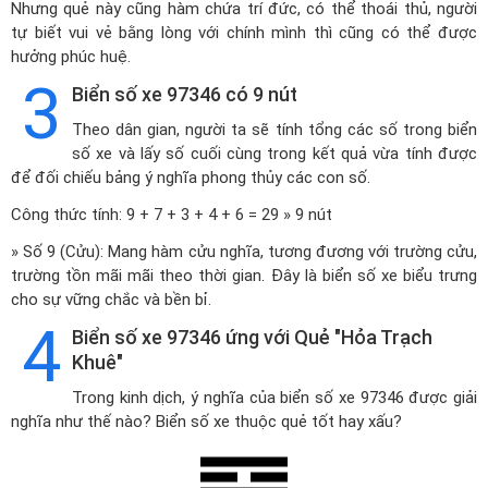
Nhưng quẻ này cũng hàm chứa trí đức, có thể thoái thủ, người
tự biết vui vẻ bằng lòng với chính mình thì cũng có thể được
hưởng phúc huệ.
3
Biển số xe 97346 có 9 nút
Theo dân gian, người ta sẽ tính tổng các số trong biển
số xe và lấy số cuối cùng trong kết quả vừa tính được
để đối chiếu bảng ý nghĩa phong thủy các con số.
Công thức tính: 9 + 7 + 3 + 4 + 6 = 29 » 9 nút
» Số 9 (Cửu): Mang hàm cửu nghĩa, tương đương với trường cửu,
trường tồn mãi mãi theo thời gian. Đây là biển số xe biểu trưng
cho sự vững chắc và bền bỉ.
4
Biển số xe 97346 ứng với Quẻ "Hỏa Trạch
Khuê"
Trong kinh dịch, ý nghĩa của biển số xe 97346 được giải
nghĩa như thế nào? Biển số xe thuộc quẻ tốt hay xấu?