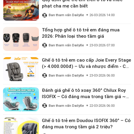
phạt cha mẹ cần biết
Ban tham vấn DailyXe
26-03-2026 14:00
Tổng hợp ghế ô tô trẻ em đáng mua
2026: Phân loại theo tầm giá
Ban tham vấn DailyXe
23-03-2026 07:00
Ghế ô tô trẻ em cao cấp Joie Every Stage
(> 4.000.000đ) – Ưu và nhược điểm - Có
đáng đầu tư cho bé từ 0–12 tuổi?
Ban tham vấn DailyXe
23-03-2026 06:00
Đánh giá ghế ô tô xoay 360° Chilux Roy
ISOFIX – Có đáng mua trong tầm giá ~3
triệu
Ban tham vấn DailyXe
22-03-2026 06:00
Ghế ô tô trẻ em Doudou ISOFIX 360° – Có
đáng mua trong tầm giá 2 triệu?