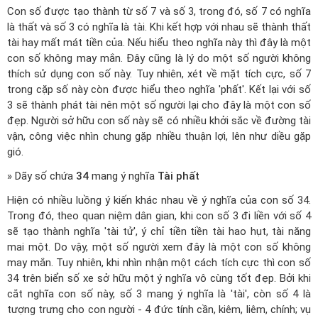
Con số được tạo thành từ số 7 và số 3, trong đó, số 7 có nghĩa
là thất và số 3 có nghĩa là tài. Khi kết hợp với nhau sẽ thành thất
tài hay mất mát tiền của. Nếu hiểu theo nghĩa này thì đây là một
con số không may mắn. Đây cũng là lý do một số người không
thích sử dụng con số này. Tuy nhiên, xét về mặt tích cực, số 7
trong cặp số này còn được hiểu theo nghĩa 'phất'. Kết lại với số
3 sẽ thành phát tài nên một số người lại cho đây là một con số
đẹp. Người sở hữu con số này sẽ có nhiều khởi sắc về đường tài
vận, công việc nhìn chung gặp nhiều thuận lợi, lên như diều gặp
gió.
» Dãy số chứa
34
mang ý nghĩa
Tài phất
Hiện có nhiều luồng ý kiến khác nhau về ý nghĩa của con số 34.
Trong đó, theo quan niệm dân gian, khi con số 3 đi liền với số 4
sẽ tạo thành nghĩa 'tài tử', ý chỉ tiền tiền tài hao hụt, tài năng
mai một. Do vậy, một số người xem đây là một con số không
may mắn. Tuy nhiên, khi nhìn nhận một cách tích cực thì con số
34 trên biển số xe sở hữu một ý nghĩa vô cùng tốt đẹp. Bởi khi
cắt nghĩa con số này, số 3 mang ý nghĩa là 'tài', còn số 4 là
tượng trưng cho con người - 4 đức tính cần, kiêm, liêm, chính; vụ