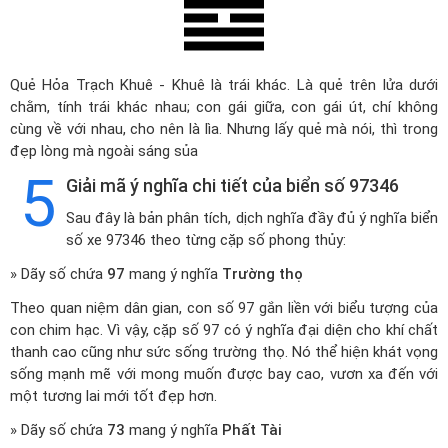
Quẻ Hỏa Trạch Khuê - Khuê là trái khác. Là quẻ trên lửa dưới
chằm, tính trái khác nhau; con gái giữa, con gái út, chí không
cùng về với nhau, cho nên là lìa. Nhưng lấy quẻ mà nói, thì trong
đẹp lòng mà ngoài sáng sủa
5
Giải mã ý nghĩa chi tiết của biển số 97346
Sau đây là bản phân tích, dịch nghĩa đầy đủ ý nghĩa biển
số xe 97346 theo từng cặp số phong thủy:
» Dãy số chứa
97
mang ý nghĩa
Trường thọ
Theo quan niệm dân gian, con số 97 gắn liền với biểu tượng của
con chim hạc. Vì vậy, cặp số 97 có ý nghĩa đại diện cho khí chất
thanh cao cũng như sức sống trường thọ. Nó thể hiện khát vọng
sống mạnh mẽ với mong muốn được bay cao, vươn xa đến với
một tương lai mới tốt đẹp hơn.
» Dãy số chứa
73
mang ý nghĩa
Phất Tài