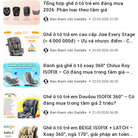
Tổng hợp ghế ô tô trẻ em đáng mua
2026: Phân loại theo tầm giá
Ban tham vấn DailyXe
23-03-2026 07:00
Ghế ô tô trẻ em cao cấp Joie Every Stage
(> 4.000.000đ) – Ưu và nhược điểm - Có
đáng đầu tư cho bé từ 0–12 tuổi?
Ban tham vấn DailyXe
23-03-2026 06:00
Đánh giá ghế ô tô xoay 360° Chilux Roy
ISOFIX – Có đáng mua trong tầm giá ~3
triệu
Ban tham vấn DailyXe
22-03-2026 06:00
Ghế ô tô trẻ em Doudou ISOFIX 360° – Có
đáng mua trong tầm giá 2 triệu?
Ban tham vấn DailyXe
21-03-2026 06:00
Ghế ô tô trẻ em BEIGE ISOFIX + LATCH –
Xoay 360°, ngả 170°, giải pháp an toàn