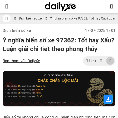
Dịch biển số xe
Ý nghĩa biển số xe 97362: Tốt hay Xấu? Luận gi
Dịch biển số xe
17-07-2025 17:01
Ý nghĩa biển số xe 97362: Tốt hay Xấu?
Luận giải chi tiết theo phong thủy
Ban tham vấn DailyXe
Lưu
Giải nghĩa biển số xe
97362
CHẮC CHẮN LỘC MÃI
» Dãy số chứa
97
mang thêm ý nghĩa
Trường thọ
.
» Dãy số chứa
73
mang thêm ý nghĩa
Phất Tài
.
» Dãy số chứa
36
mang thêm ý nghĩa
Tài lộc
.
» Dãy số chứa
62
mang thêm ý nghĩa
Lộc mãi
.
Nguồn: dailyxe.com.vn
Biển số xe không chỉ là công cụ nhận diện phương tiện mà còn