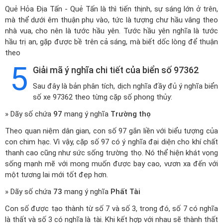
Quẻ Hỏa Địa Tấn - Quẻ Tấn là thì tiến thịnh, sự sáng lớn ở trên,
mà thể dưới êm thuận phụ vào, tức là tượng chư hầu vâng theo
nhà vua, cho nên là tước hầu yên. Tước hầu yên nghĩa là tước
hầu trị an, gặp được bề trên cả sáng, mà biết dốc lòng để thuận
theo
5
Giải mã ý nghĩa chi tiết của biển số 97362
Sau đây là bản phân tích, dịch nghĩa đầy đủ ý nghĩa biển
số xe 97362 theo từng cặp số phong thủy:
» Dãy số chứa
97
mang ý nghĩa
Trường thọ
Theo quan niệm dân gian, con số 97 gắn liền với biểu tượng của
con chim hạc. Vì vậy, cặp số 97 có ý nghĩa đại diện cho khí chất
thanh cao cũng như sức sống trường thọ. Nó thể hiện khát vọng
sống mạnh mẽ với mong muốn được bay cao, vươn xa đến với
một tương lai mới tốt đẹp hơn.
» Dãy số chứa
73
mang ý nghĩa
Phất Tài
Con số được tạo thành từ số 7 và số 3, trong đó, số 7 có nghĩa
là thất và số 3 có nghĩa là tài. Khi kết hợp với nhau sẽ thành thất