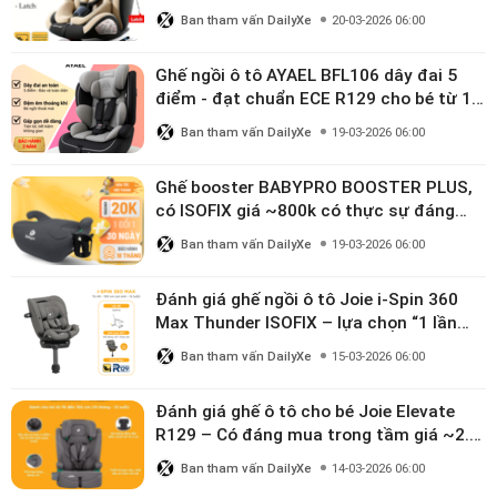
linh hoạt cho bé 0–10 tuổi
Ban tham vấn DailyXe
20-03-2026 06:00
Ghế ngồi ô tô AYAEL BFL106 dây đai 5
điểm - đạt chuẩn ECE R129 cho bé từ 1–
10 tuổi
Ban tham vấn DailyXe
19-03-2026 06:00
Ghế booster BABYPRO BOOSTER PLUS,
có ISOFIX giá ~800k có thực sự đáng
mua?
Ban tham vấn DailyXe
19-03-2026 06:00
Đánh giá ghế ngồi ô tô Joie i-Spin 360
Max Thunder ISOFIX – lựa chọn “1 lần
dùng đến 12 năm” có đáng giá gần 9
Ban tham vấn DailyXe
15-03-2026 06:00
triệu?
Đánh giá ghế ô tô cho bé Joie Elevate
R129 – Có đáng mua trong tầm giá ~2.8
triệu?
Ban tham vấn DailyXe
14-03-2026 06:00