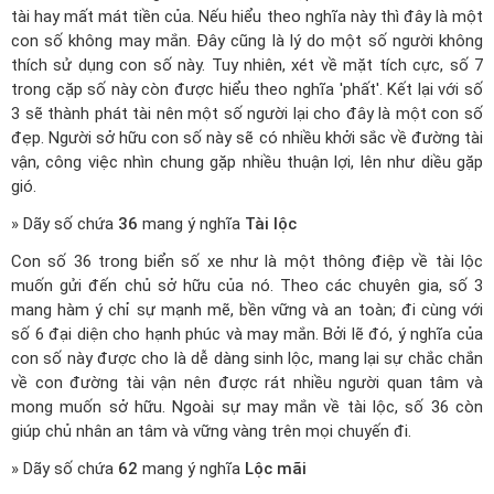
tài hay mất mát tiền của. Nếu hiểu theo nghĩa này thì đây là một
con số không may mắn. Đây cũng là lý do một số người không
thích sử dụng con số này. Tuy nhiên, xét về mặt tích cực, số 7
trong cặp số này còn được hiểu theo nghĩa 'phất'. Kết lại với số
3 sẽ thành phát tài nên một số người lại cho đây là một con số
đẹp. Người sở hữu con số này sẽ có nhiều khởi sắc về đường tài
vận, công việc nhìn chung gặp nhiều thuận lợi, lên như diều gặp
gió.
» Dãy số chứa
36
mang ý nghĩa
Tài lộc
Con số 36 trong biển số xe như là một thông điệp về tài lộc
muốn gửi đến chủ sở hữu của nó. Theo các chuyên gia, số 3
mang hàm ý chỉ sự mạnh mẽ, bền vững và an toàn; đi cùng với
số 6 đại diện cho hạnh phúc và may mắn. Bởi lẽ đó, ý nghĩa của
con số này được cho là dễ dàng sinh lộc, mang lại sự chắc chắn
về con đường tài vận nên được rát nhiều người quan tâm và
mong muốn sở hữu. Ngoài sự may mắn về tài lộc, số 36 còn
giúp chủ nhân an tâm và vững vàng trên mọi chuyến đi.
» Dãy số chứa
62
mang ý nghĩa
Lộc mãi