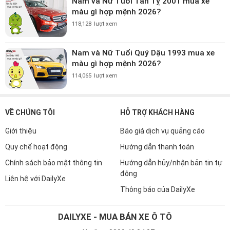
Nam và Nữ Tuổi Tân Tỵ 2001 mua xe
màu gì hợp mệnh 2026?
118,128
lượt xem
Nam và Nữ Tuổi Quý Dậu 1993 mua xe
màu gì hợp mệnh 2026?
114,065
lượt xem
VỀ CHÚNG TÔI
HỖ TRỢ KHÁCH HÀNG
Giới thiệu
Báo giá dịch vụ quảng cáo
Quy chế hoạt động
Hướng dẫn thanh toán
Chính sách bảo mật thông tin
Hướng dẫn hủy/nhận bản tin tự
động
Liên hệ với DailyXe
Thông báo của DailyXe
DAILYXE - MUA BÁN XE Ô TÔ