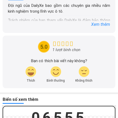
Đội ngũ của DailyXe bao gồm các chuyên gia nhiều năm
kinh nghiệm trong lĩnh vực ô tô.
Trách nhiệm của ban tham vấn DailyXe là đảm bảo thông
Xem thêm
tin chính xác được đăng tải trên dailyxe.com.vn, thường
xuyên cập nhật thông tin mới về xe ô tô, thông tin khuyến
mãi của các hãng xe để người đọc có thể tiếp cận thông
tin nhanh chóng và dễ dàng hơn.
5.0
1 lượt bình chọn
Bạn có thích bài viết này không?
Thích
Bình thường
Không thích
Biển số xem thêm
06555