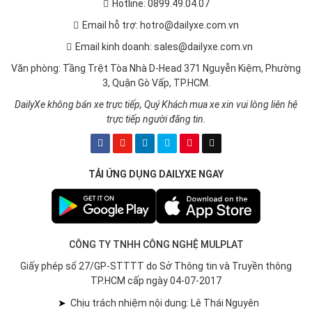
Hotline: 0899.49.04.07
Email hỗ trợ: hotro@dailyxe.com.vn
Email kinh doanh: sales@dailyxe.com.vn
Văn phòng: Tầng Trệt Tòa Nhà D-Head 371 Nguyễn Kiệm, Phường
3, Quận Gò Vấp, TP.HCM.
DailyXe không bán xe trực tiếp, Quý Khách mua xe xin vui lòng liên hệ
trực tiếp người đăng tin.
TẢI ỨNG DỤNG DAILYXE NGAY
CÔNG TY TNHH CÔNG NGHỆ MULPLAT
Giấy phép số 27/GP-STTTT do Sở Thông tin và Truyền thông
TP.HCM cấp ngày 04-07-2017
➤
Chịu trách nhiệm nội dung: Lê Thái Nguyên