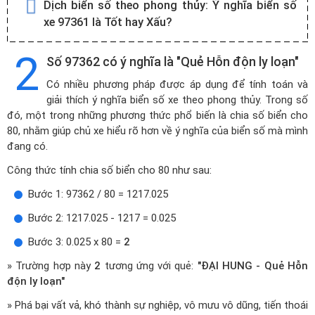
Dịch biển số theo phong thủy:
Ý nghĩa biển số
xe 97361 là Tốt hay Xấu?
2
Số 97362 có ý nghĩa là "Quẻ Hỗn độn ly loạn"
Có nhiều phương pháp được áp dụng để tính toán và
giải thích ý nghĩa biển số xe theo phong thủy. Trong số
đó, một trong những phương thức phổ biến là chia số biển cho
80, nhằm giúp chủ xe hiểu rõ hơn về ý nghĩa của biển số mà mình
đang có.
Công thức tính chia số biển cho 80 như sau:
Bước 1: 97362 / 80 = 1217.025
Bước 2: 1217.025 - 1217 = 0.025
Bước 3: 0.025 x 80 =
2
» Trường hợp này
2
tương ứng với quẻ:
"ĐẠI HUNG - Quẻ Hỗn
độn ly loạn"
» Phá bại vất vả, khó thành sự nghiệp, vô mưu vô dũng, tiến thoái