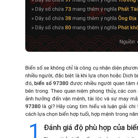
» Dãy số chứa
73
mang thêm ý nghĩa
Phất Tài
» Dãy số chứa
38
mang thêm ý nghĩa
Ông Địa
» Dãy số chứa
80
mang thêm ý nghĩa
Phát kh
Nguồn: 
Biển số xe không chỉ là công cụ nhận diện phươ
nhiều người, đặc biệt là khi lựa chọn hoặc
Dịch b
đó,
biển số 97380
được nhiều người quan tâm n
bên trong. Theo quan niệm phong thủy, các con 
ảnh hưởng đến vận mệnh, tài lộc và sự may mắ
97380
là gì? Hãy cùng tìm hiểu và luận giải chi
cách lựa chọn biển hợp tuổi, hợp mệnh trong n
1
Đánh giá độ phù hợp của biể