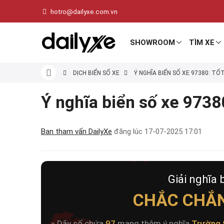
hotro@dailyxe.com.vn
SHOWROOM
TÌM XE
DỊCH BIỂN SỐ XE
Ý NGHĨA BIỂN SỐ XE 97380: TỐ
Ý nghĩa biển số xe 97380
Ban tham vấn DailyXe
đăng lúc
17-07-2025 17:01
Giải nghĩa 
CHẮC CHẮ
» Dãy số chứa
97
mang thêm ý nghĩa
Trường 