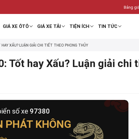
Bảng giá
GIÁ XE ÔTÔ
GIÁ XE TẢI
TIỆN ÍCH
TIN TỨC
T HAY XẤU? LUẬN GIẢI CHI TIẾT THEO PHONG THỦY
: Tốt hay Xấu? Luận giải chi 
biển số xe
97380
N PHÁT KHÔNG
thọ
.