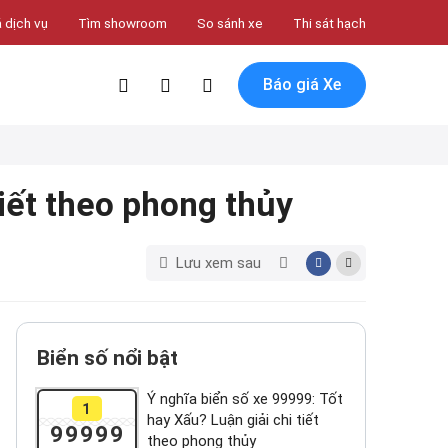
 dịch vụ
Tìm showroom
So sánh xe
Thi sát hạch
Báo giá Xe
tiết theo phong thủy
Lưu xem sau
Biển số nổi bật
Ý nghĩa biển số xe 99999: Tốt
1
hay Xấu? Luận giải chi tiết
99999
theo phong thủy