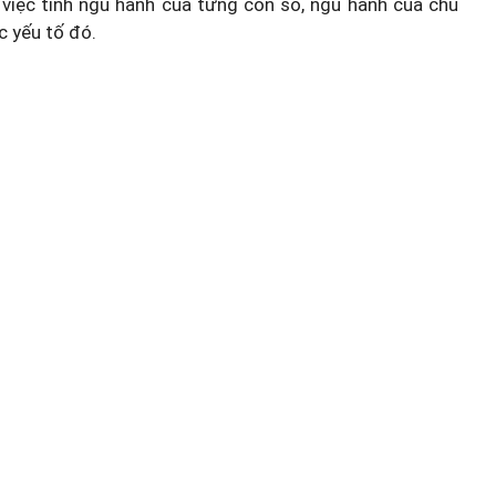
việc tính ngũ hành của từng con số, ngũ hành của chủ
c yếu tố đó.