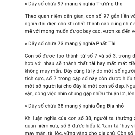
» Dãy số chứa
97
mang ý nghĩa
Trường thọ
Theo quan niệm dân gian, con số 97 gắn liền vớ
nghĩa đại diện cho khí chất thanh cao cũng như
mẽ với mong muốn được bay cao, vươn xa đến vớ
» Dãy số chứa
73
mang ý nghĩa
Phất Tài
Con số được tạo thành từ số 7 và số 3, trong đó,
hợp với nhau sẽ thành thất tài hay mất mát ti
không may mắn. Đây cũng là lý do một số người 
tích cực, số 7 trong cặp số này còn được hiểu th
một số người lại cho đây là một con số đẹp. Ngư
vận, công việc nhìn chung gặp nhiều thuận lợi, lên
» Dãy số chứa
38
mang ý nghĩa
Ông Địa nhỏ
Khi luận nghĩa của con số 38, người ta thường 
quan niệm xưa, số 3 được hiểu là 'tam tài' hay ví
may mắn, tài lộc, vững vàng cho gia chủ. Còn số 8