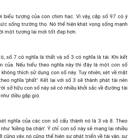
i biểu tượng của con chim hạc. Vì vậy, cặp số 97 có ý
 sức sống trường thọ. Nó thể hiện khát vọng sống mạnh
i một tương lai mới tốt đẹp hơn.
 số 7 có nghĩa là thất và số 3 có nghĩa là tài. Khi kết
ền của. Nếu hiểu theo nghĩa này thì đây là một con số
không thích sử dụng con số này. Tuy nhiên, xét về mặt
eo nghĩa 'phất'. Kết lại với số 3 sẽ thành phát tài nên
ời sở hữu con số này sẽ có nhiều khởi sắc về đường tài
 như diều gặp gió.
xét nghĩa của các con số cấu thành nó là 3 và 8. Theo
 như 'kiềng ba chân'. Ý chỉ con số này sẽ mang lại nhiều
 cũng vậy, nó cũng thể hiện sự phát triển về tài vận, sự