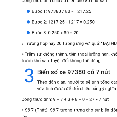
Công thức tính chia số biển cho 80 như sau:
Bước 1: 97380 / 80 = 1217.25
Bước 2: 1217.25 - 1217 = 0.250
Bước 3: 0.250 x 80 =
20
» Trường hợp này
20
tương ứng với quẻ:
"ĐẠI HU
» Trăm sự không thành, tiến thoái lưỡng nan, kh
trước khổ sau, tuyệt đối không thể dùng.
3
Biển số xe 97380 có 7 nút
Theo dân gian, người ta sẽ tính tổng cá
vừa tính được để đối chiếu bảng ý nghĩa
Công thức tính: 9 + 7 + 3 + 8 + 0 = 27 » 7 nút
» Số 7 (Thất): Số 7 tượng trưng cho sự biến độn
lên.