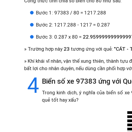
Công thức tính chia số biển cho 80 như sau:
Bước 1: 97383 / 80 = 1217.288
Bước 2: 1217.288 - 1217 = 0.287
Bước 3: 0.287 x 80 =
22.95999999999999
» Trường hợp này
23
tương ứng với quẻ:
"CÁT - 
» Khí khái vĩ nhân, vận thế xung thiên, thành tự
bất lợi cho nhân duyên, nếu dùng cần phối hợp với
4
Biển số xe 97383 ứng với Qu
Trong kinh dịch, ý nghĩa của biển số x
quẻ tốt hay xấu?