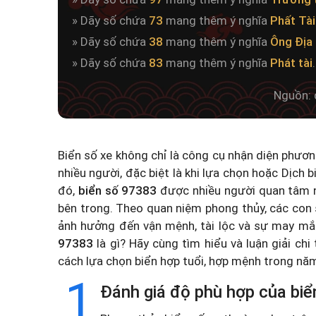
» Dãy số chứa
73
mang thêm ý nghĩa
Phất Tài
» Dãy số chứa
38
mang thêm ý nghĩa
Ông Địa
» Dãy số chứa
83
mang thêm ý nghĩa
Phát tài
.
Nguồn: 
Biển số xe không chỉ là công cụ nhận diện phươ
nhiều người, đặc biệt là khi lựa chọn hoặc
Dịch b
đó,
biển số 97383
được nhiều người quan tâm n
bên trong. Theo quan niệm phong thủy, các con 
ảnh hưởng đến vận mệnh, tài lộc và sự may mắ
97383
là gì? Hãy cùng tìm hiểu và luận giải chi
cách lựa chọn biển hợp tuổi, hợp mệnh trong n
1
Đánh giá độ phù hợp của biể