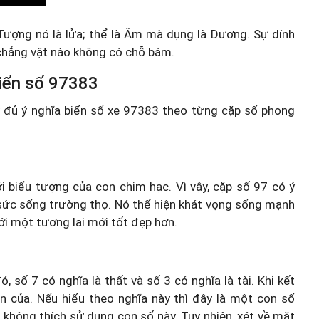
ượng nó là lửa; thể là Âm mà dụng là Dương. Sự dính
chẳng vật nào không có chỗ bám.
 biển số 97383
ầy đủ ý nghĩa biển số xe 97383 theo từng cặp số phong
i biểu tượng của con chim hạc. Vì vậy, cặp số 97 có ý
 sức sống trường thọ. Nó thể hiện khát vọng sống mạnh
i một tương lai mới tốt đẹp hơn.
 số 7 có nghĩa là thất và số 3 có nghĩa là tài. Khi kết
ền của. Nếu hiểu theo nghĩa này thì đây là một con số
không thích sử dụng con số này. Tuy nhiên, xét về mặt