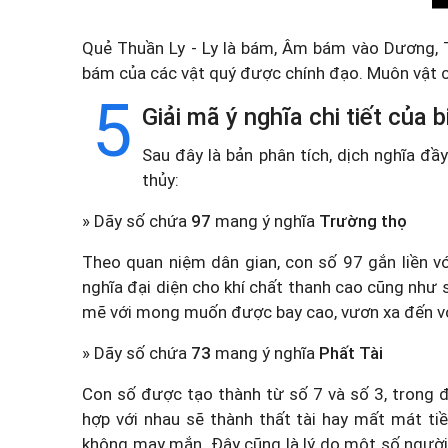
Quẻ Thuần Ly - Ly là bám, Âm bám vào Dương, T
bám của các vật quý được chính đạo. Muôn vật 
5
Giải mã ý nghĩa chi tiết của
Sau đây là bản phân tích, dịch nghĩa đ
thủy:
» Dãy số chứa
97
mang ý nghĩa
Trường thọ
Theo quan niệm dân gian, con số 97 gắn liền vớ
nghĩa đại diện cho khí chất thanh cao cũng như
mẽ với mong muốn được bay cao, vươn xa đến vớ
» Dãy số chứa
73
mang ý nghĩa
Phất Tài
Con số được tạo thành từ số 7 và số 3, trong đó,
hợp với nhau sẽ thành thất tài hay mất mát ti
không may mắn. Đây cũng là lý do một số người 