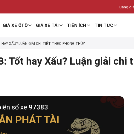
Bảng giá
GIÁ XE ÔTÔ
GIÁ XE TẢI
TIỆN ÍCH
TIN TỨC
T HAY XẤU? LUẬN GIẢI CHI TIẾT THEO PHONG THỦY
: Tốt hay Xấu? Luận giải chi 
biển số xe
97383
ẮN PHÁT TÀI
thọ
.