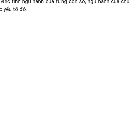
việc tính ngũ hành của từng con số, ngũ hành của chủ
c yếu tố đó.