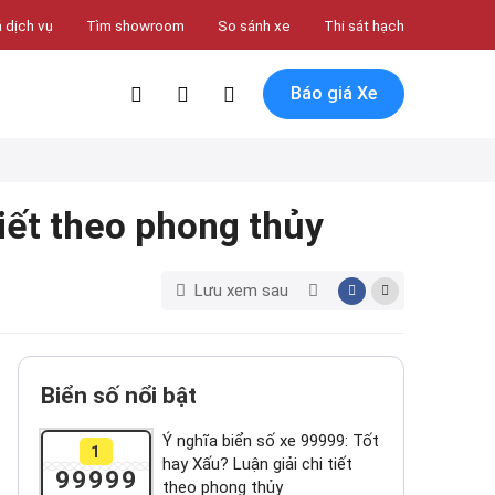
 dịch vụ
Tìm showroom
So sánh xe
Thi sát hạch
Báo giá Xe
tiết theo phong thủy
Lưu xem sau
Biển số nổi bật
Ý nghĩa biển số xe 99999: Tốt
1
hay Xấu? Luận giải chi tiết
99999
theo phong thủy