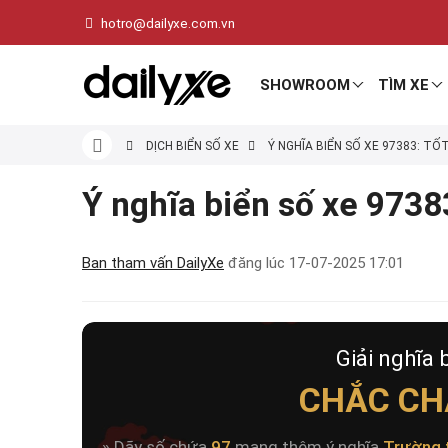
hotro@dailyxe.com.vn
SHOWROOM
TÌM XE
DỊCH BIỂN SỐ XE
Ý NGHĨA BIỂN SỐ XE 97383: TỐ
Ý nghĩa biển số xe 97383
Ban tham vấn DailyXe
đăng lúc
17-07-2025 17:01
Giải nghĩa 
CHẮC CH
» Dãy số chứa
97
mang thêm ý nghĩa
Trường 