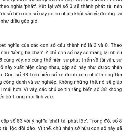
eo nghĩa 'phất'. Kết lại với số 3 sẽ thành phát tài nên
ời sở hữu con số này sẽ có nhiều khởi sắc về đường tài
 như diều gặp gió.
xét nghĩa của các con số cấu thành nó là 3 và 8. Theo
 như 'kiềng ba chân'. Ý chỉ con số này sẽ mang lại nhiều
 cũng vậy, nó cũng thể hiện sự phát triển về tài vận, sự
 số này xuất hiện cùng nhau, cặp số này như được nhân
ảo. Con số 38 trên biển số xe được xem như là ông Địa
g công danh và sự nghiệp. Không những thế, nó sẽ giúp
 mái hơn. Vì vậy, các chủ xe tin rằng biển số 38 không
 bộ trong mọi lĩnh vực.
cặp số 83 với ý nghĩa 'phát tài phát lộc'. Trong đó, số 8
 tài lộc dồi dào. Vì thế, chủ nhân sở hữu con số này sẽ