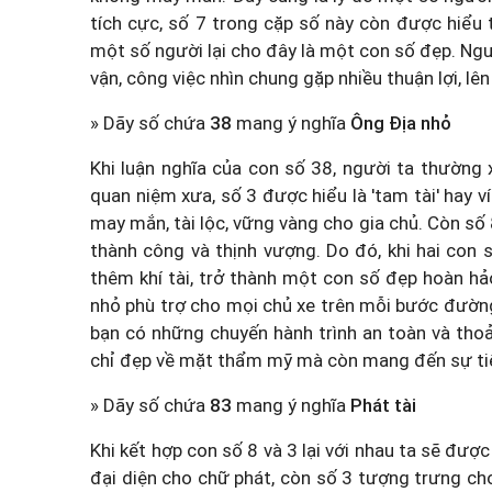
tích cực, số 7 trong cặp số này còn được hiểu th
một số người lại cho đây là một con số đẹp. Ngư
vận, công việc nhìn chung gặp nhiều thuận lợi, lên
» Dãy số chứa
38
mang ý nghĩa
Ông Địa nhỏ
Khi luận nghĩa của con số 38, người ta thường 
quan niệm xưa, số 3 được hiểu là 'tam tài' hay ví
may mắn, tài lộc, vững vàng cho gia chủ. Còn số 8
thành công và thịnh vượng. Do đó, khi hai con
thêm khí tài, trở thành một con số đẹp hoàn h
nhỏ phù trợ cho mọi chủ xe trên mỗi bước đườn
bạn có những chuyến hành trình an toàn và thoải
chỉ đẹp về mặt thẩm mỹ mà còn mang đến sự tiến
» Dãy số chứa
83
mang ý nghĩa
Phát tài
Khi kết hợp con số 8 và 3 lại với nhau ta sẽ được 
đại diện cho chữ phát, còn số 3 tượng trưng cho