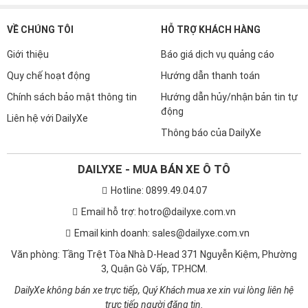
VỀ CHÚNG TÔI
HỖ TRỢ KHÁCH HÀNG
Giới thiệu
Báo giá dịch vụ quảng cáo
Quy chế hoạt động
Hướng dẫn thanh toán
Chính sách bảo mật thông tin
Hướng dẫn hủy/nhận bản tin tự
động
Liên hệ với DailyXe
Thông báo của DailyXe
DAILYXE - MUA BÁN XE Ô TÔ
Hotline: 0899.49.04.07
Email hỗ trợ: hotro@dailyxe.com.vn
Email kinh doanh: sales@dailyxe.com.vn
Văn phòng: Tầng Trệt Tòa Nhà D-Head 371 Nguyễn Kiệm, Phường
3, Quận Gò Vấp, TP.HCM.
DailyXe không bán xe trực tiếp, Quý Khách mua xe xin vui lòng liên hệ
trực tiếp người đăng tin.