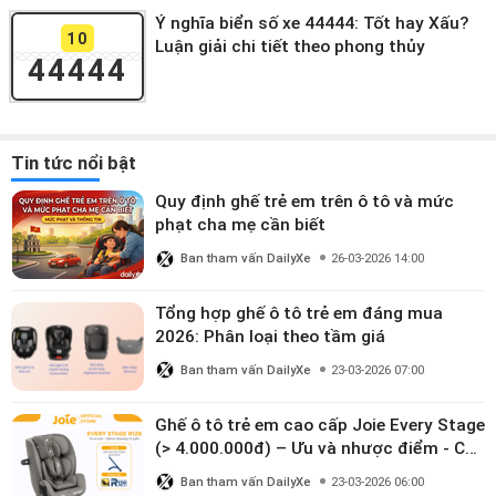
Ý nghĩa biển số xe 44444: Tốt hay Xấu?
10
Luận giải chi tiết theo phong thủy
44444
Tin tức nổi bật
Quy định ghế trẻ em trên ô tô và mức
phạt cha mẹ cần biết
Ban tham vấn DailyXe
26-03-2026 14:00
Tổng hợp ghế ô tô trẻ em đáng mua
2026: Phân loại theo tầm giá
Ban tham vấn DailyXe
23-03-2026 07:00
Ghế ô tô trẻ em cao cấp Joie Every Stage
(> 4.000.000đ) – Ưu và nhược điểm - Có
đáng đầu tư cho bé từ 0–12 tuổi?
Ban tham vấn DailyXe
23-03-2026 06:00