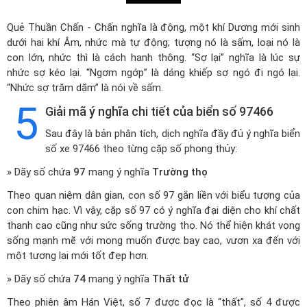
Quẻ Thuần Chấn - Chấn nghĩa là động, một khí Dương mới sinh
dưới hai khí Âm, nhức mà tự động; tượng nó là sấm, loại nó là
con lớn, nhức thì là cách hanh thông. “Sợ lại” nghĩa là lúc sự
nhức sợ kéo lại. “Ngơm ngớp” là dáng khiếp sợ ngó đi ngó lại.
“Nhức sợ trăm dặm” là nói về sấm.
5
Giải mã ý nghĩa chi tiết của biển số 97466
Sau đây là bản phân tích, dịch nghĩa đầy đủ ý nghĩa biển
số xe 97466 theo từng cặp số phong thủy:
» Dãy số chứa
97
mang ý nghĩa
Trường thọ
Theo quan niệm dân gian, con số 97 gắn liền với biểu tượng của
con chim hạc. Vì vậy, cặp số 97 có ý nghĩa đại diện cho khí chất
thanh cao cũng như sức sống trường thọ. Nó thể hiện khát vọng
sống mạnh mẽ với mong muốn được bay cao, vươn xa đến với
một tương lai mới tốt đẹp hơn.
» Dãy số chứa
74
mang ý nghĩa
Thất tử
Theo phiên âm Hán Việt, số 7 được đọc là “thất”, số 4 được