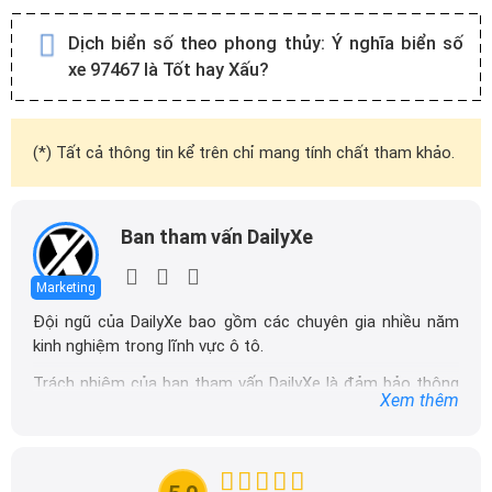
Dịch biển số theo phong thủy:
Ý nghĩa biển số
xe 97467 là Tốt hay Xấu?
(*) Tất cả thông tin kể trên chỉ mang tính chất tham khảo.
Ban tham vấn DailyXe
Marketing
Đội ngũ của DailyXe bao gồm các chuyên gia nhiều năm
kinh nghiệm trong lĩnh vực ô tô.
Trách nhiệm của ban tham vấn DailyXe là đảm bảo thông
Xem thêm
tin chính xác được đăng tải trên dailyxe.com.vn, thường
xuyên cập nhật thông tin mới về xe ô tô, thông tin khuyến
mãi của các hãng xe để người đọc có thể tiếp cận thông
tin nhanh chóng và dễ dàng hơn.