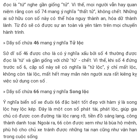
đọc là “tứ” nghe gần giống “tử”. Vì thế, mọi người vẫn hay quan
niệm rằng con số 74 mang ý nghĩa “thất tử”, không chết. Những
ai sở hữu con số này có thể hóa nguy thành an, hóa dữ thành
lành. Từ đó sẽ có được sự an toàn và yên tâm trên mọi chuyến
hành trình.
» Dãy số chứa
46
mang ý nghĩa
Tử lộc
Sở dĩ số 46 được cho là có ý nghĩa xấu bởi số 4 thường được
đọc là 'tứ' và gần giống với chữ 'tử' - chết. Vì thế, khi số 4 đứng
trước số 6, cặp số này sẽ có nghĩa là “tử lộc”, ý chỉ mất lộc,
không còn tài lộc, mất hết may mắn nên người xưa rất kiêng kỵ
việc sử dụng con số .
» Dãy số chứa
66
mang ý nghĩa
Song lộc
Ý nghĩa biển số xe đuôi 66 đặc biệt tốt đẹp với hàm ý là song
lộc hay lộc kép. Đây là một con số phát tài, phát lộc, giúp gia
chủ có được con đường tài lộc rạng rỡ, tiền đồ sáng lạng, công
thành danh toại. Ngoài ra, 66 còn được xem như lá bùa hộ mệnh,
phù hộ cho chủ xe tránh được những tai nạn cũng như vận hạn
trong cuộc sống.