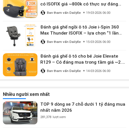
có ISOFIX giá ~800k có thực sự đáng
mua?
Ban tham vấn DailyXe
19-03-2026 06:00
Đánh giá ghế ngồi ô tô Joie i-Spin 360
Max Thunder ISOFIX – lựa chọn “1 lần
dùng đến 12 năm” có đáng giá gần 9
Ban tham vấn DailyXe
15-03-2026 06:00
triệu?
Đánh giá ghế ô tô cho bé Joie Elevate
R129 – Có đáng mua trong tầm giá ~2.8
triệu?
Ban tham vấn DailyXe
14-03-2026 06:00
Nhiều người xem nhất
TOP 9 dòng xe 7 chỗ dưới 1 tỷ đáng mua
nhất năm 2026
281,378
lượt xem