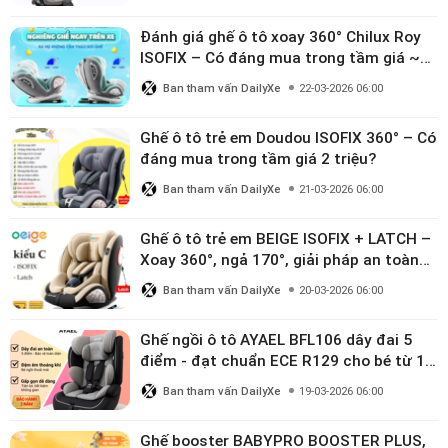
Đánh giá ghế ô tô xoay 360° Chilux Roy
ISOFIX – Có đáng mua trong tầm giá ~3
triệu
Ban tham vấn DailyXe
22-03-2026 06:00
Ghế ô tô trẻ em Doudou ISOFIX 360° – Có
đáng mua trong tầm giá 2 triệu?
Ban tham vấn DailyXe
21-03-2026 06:00
Ghế ô tô trẻ em BEIGE ISOFIX + LATCH –
Xoay 360°, ngả 170°, giải pháp an toàn
linh hoạt cho bé 0–10 tuổi
Ban tham vấn DailyXe
20-03-2026 06:00
Ghế ngồi ô tô AYAEL BFL106 dây đai 5
điểm - đạt chuẩn ECE R129 cho bé từ 1–
10 tuổi
Ban tham vấn DailyXe
19-03-2026 06:00
Ghế booster BABYPRO BOOSTER PLUS,