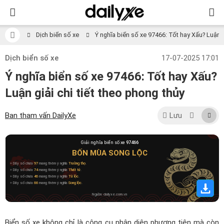
Dịch biển số xe
Ý nghĩa biển số xe 97466: Tốt hay Xấu? Luận gi
Dịch biển số xe
17-07-2025 17:01
Ý nghĩa biển số xe 97466: Tốt hay Xấu?
Luận giải chi tiết theo phong thủy
Ban tham vấn DailyXe
Lưu
Giải nghĩa biển số xe
97466
BỐN MÙA SONG LỘC
» Dãy số chứa
97
mang thêm ý nghĩa
Trường thọ
.
» Dãy số chứa
74
mang thêm ý nghĩa
Thất tử
.
» Dãy số chứa
46
mang thêm ý nghĩa
Tử lộc
.
» Dãy số chứa
66
mang thêm ý nghĩa
Song lộc
.
Nguồn: dailyxe.com.vn
Biển số xe không chỉ là công cụ nhận diện phương tiện mà còn