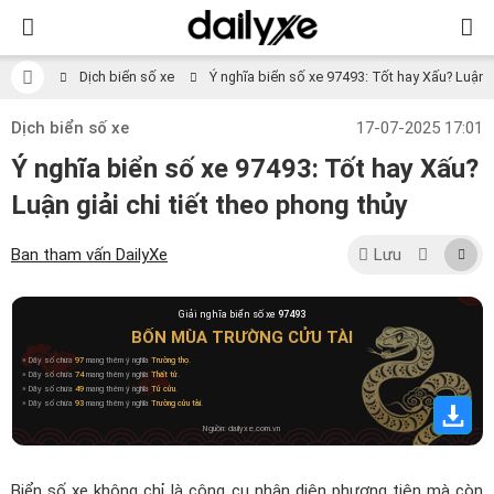
Dịch biển số xe
Ý nghĩa biển số xe 97493: Tốt hay Xấu? Luận gi
Dịch biển số xe
17-07-2025 17:01
Ý nghĩa biển số xe 97493: Tốt hay Xấu?
Luận giải chi tiết theo phong thủy
Ban tham vấn DailyXe
Lưu
Giải nghĩa biển số xe
97493
BỐN MÙA TRƯỜNG CỬU TÀI
» Dãy số chứa
97
mang thêm ý nghĩa
Trường thọ
.
» Dãy số chứa
74
mang thêm ý nghĩa
Thất tử
.
» Dãy số chứa
49
mang thêm ý nghĩa
Tứ cửu
.
» Dãy số chứa
93
mang thêm ý nghĩa
Trường cửu tài
.
Nguồn: dailyxe.com.vn
Biển số xe không chỉ là công cụ nhận diện phương tiện mà còn