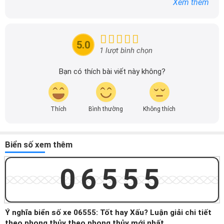
Xem thêm
tin chính xác được đăng tải trên dailyxe.com.vn, thường
xuyên cập nhật thông tin mới về xe ô tô, thông tin khuyến
mãi của các hãng xe để người đọc có thể tiếp cận thông
tin nhanh chóng và dễ dàng hơn.
5.0
1 lượt bình chọn
Bạn có thích bài viết này không?
Thích
Bình thường
Không thích
Biển số xem thêm
06555
Ý nghĩa biển số xe 06555: Tốt hay Xấu? Luận giải chi tiết
theo phong thủy theo phong thủy mới nhất