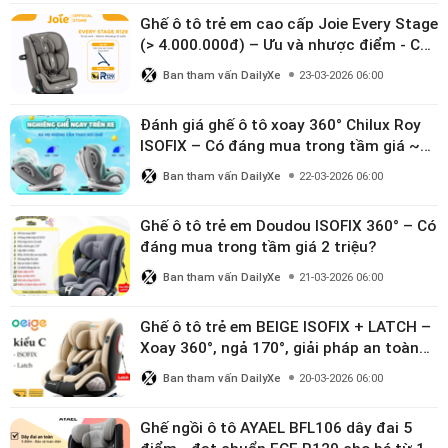
Ghế ô tô trẻ em cao cấp Joie Every Stage
(> 4.000.000đ) – Ưu và nhược điểm - Có
đáng đầu tư cho bé từ 0–12 tuổi?
Ban tham vấn DailyXe
23-03-2026 06:00
Đánh giá ghế ô tô xoay 360° Chilux Roy
ISOFIX – Có đáng mua trong tầm giá ~3
triệu
Ban tham vấn DailyXe
22-03-2026 06:00
Ghế ô tô trẻ em Doudou ISOFIX 360° – Có
đáng mua trong tầm giá 2 triệu?
Ban tham vấn DailyXe
21-03-2026 06:00
Ghế ô tô trẻ em BEIGE ISOFIX + LATCH –
Xoay 360°, ngả 170°, giải pháp an toàn
linh hoạt cho bé 0–10 tuổi
Ban tham vấn DailyXe
20-03-2026 06:00
Ghế ngồi ô tô AYAEL BFL106 dây đai 5