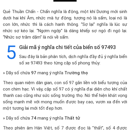
Quẻ Thuần Chấn - Chấn nghĩa là động, một khí Dương mới sinh
dưới hai khí Âm, nhức mà tự động; tượng nó là sấm, loại nó là
con lớn, nhức thì là cách hanh thông. “Sợ lại” nghĩa là lúc sự
nhức sợ kéo lại. “Ngơm ngớp” là dáng khiếp sợ ngó đi ngó lại.
“Nhức sợ trăm dặm” là nói về sấm.
5
Giải mã ý nghĩa chi tiết của biển số 97493
Sau đây là bản phân tích, dịch nghĩa đầy đủ ý nghĩa biển
số xe 97493 theo từng cặp số phong thủy:
» Dãy số chứa
97
mang ý nghĩa
Trường thọ
Theo quan niệm dân gian, con số 97 gắn liền với biểu tượng của
con chim hạc. Vì vậy, cặp số 97 có ý nghĩa đại diện cho khí chất
thanh cao cũng như sức sống trường thọ. Nó thể hiện khát vọng
sống mạnh mẽ với mong muốn được bay cao, vươn xa đến với
một tương lai mới tốt đẹp hơn.
» Dãy số chứa
74
mang ý nghĩa
Thất tử
Theo phiên âm Hán Việt, số 7 được đọc là “thất”, số 4 được