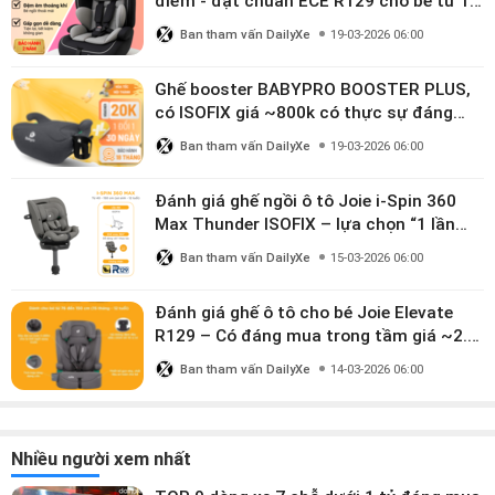
điểm - đạt chuẩn ECE R129 cho bé từ 1–
10 tuổi
Ban tham vấn DailyXe
19-03-2026 06:00
Ghế booster BABYPRO BOOSTER PLUS,
có ISOFIX giá ~800k có thực sự đáng
mua?
Ban tham vấn DailyXe
19-03-2026 06:00
Đánh giá ghế ngồi ô tô Joie i-Spin 360
Max Thunder ISOFIX – lựa chọn “1 lần
dùng đến 12 năm” có đáng giá gần 9
Ban tham vấn DailyXe
15-03-2026 06:00
triệu?
Đánh giá ghế ô tô cho bé Joie Elevate
R129 – Có đáng mua trong tầm giá ~2.8
triệu?
Ban tham vấn DailyXe
14-03-2026 06:00
Nhiều người xem nhất