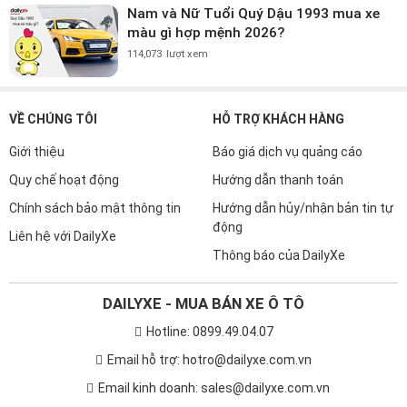
Nam và Nữ Tuổi Quý Dậu 1993 mua xe
màu gì hợp mệnh 2026?
114,073
lượt xem
VỀ CHÚNG TÔI
HỖ TRỢ KHÁCH HÀNG
Giới thiệu
Báo giá dịch vụ quảng cáo
Quy chế hoạt động
Hướng dẫn thanh toán
Chính sách bảo mật thông tin
Hướng dẫn hủy/nhận bản tin tự
động
Liên hệ với DailyXe
Thông báo của DailyXe
DAILYXE - MUA BÁN XE Ô TÔ
Hotline: 0899.49.04.07
Email hỗ trợ: hotro@dailyxe.com.vn
Email kinh doanh: sales@dailyxe.com.vn