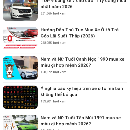
TOP 9 dòng xe 7 chỗ dưới 1 tỷ đáng mua
nhất năm 2026
281,366
lượt xem
Hướng Dẫn Thủ Tục Mua Xe Ô tô Trả
Góp Lãi Suất Thấp (2026)
248,055
lượt xem
Nam và Nữ Tuổi Canh Ngọ 1990 mua xe
màu gì hợp mệnh 2026?
158,872
lượt xem
Ý nghĩa các ký hiệu trên xe ô tô mà bạn
không thể bỏ qua
133,201
lượt xem
Nam và Nữ Tuổi Tân Mùi 1991 mua xe
màu gì hợp mệnh 2026?