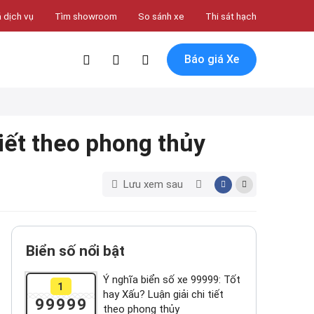
 dịch vụ
Tìm showroom
So sánh xe
Thi sát hạch
Báo giá Xe
tiết theo phong thủy
Lưu xem sau
Biển số nổi bật
Ý nghĩa biển số xe 99999: Tốt
1
hay Xấu? Luận giải chi tiết
99999
theo phong thủy