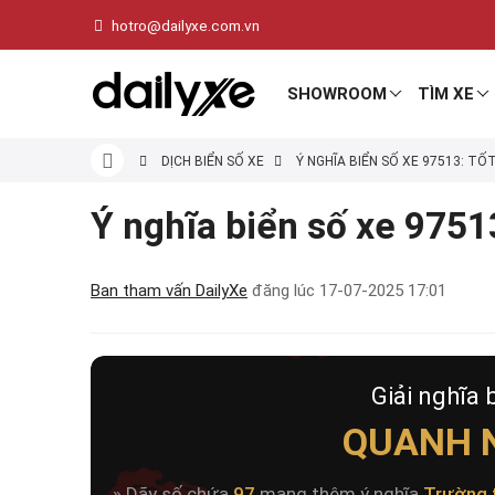
hotro@dailyxe.com.vn
SHOWROOM
TÌM XE
DỊCH BIỂN SỐ XE
Ý NGHĨA BIỂN SỐ XE 97513: TỐ
Ý nghĩa biển số xe 97513
Ban tham vấn DailyXe
đăng lúc
17-07-2025 17:01
Giải nghĩa 
QUANH N
» Dãy số chứa
97
mang thêm ý nghĩa
Trường 