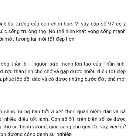
i biểu tượng của con chim hạc. Vì vậy, cặp số 97 có ý
 sức sống trường thọ. Nó thể hiện khát vọng sống mạnh
i một tương lai mới tốt đẹp hơn.
ng thần bí - nguồn sức mạnh lớn lao của Thần linh.
được thần linh che chở và gặp được nhiều điều tốt đẹp
 phúc lộc dồi dào và có được những bước đột phá mới
in chúc mừng bạn bởi vì xét theo quan niệm dân và cả
i nhiều điều tốt lành. Con số 51 trên biển số xe được
 cho sự thịnh vượng, giàu sang phú quý. Do vậy, việc sở
 con đường công danh sự nghiệp.