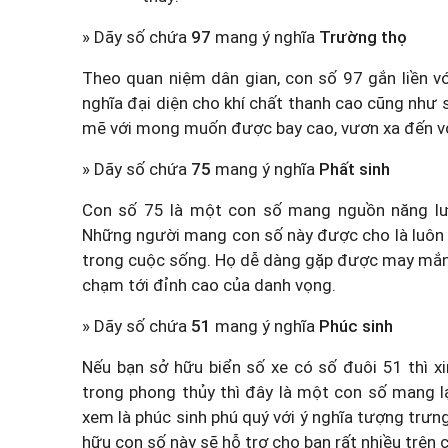
» Dãy số chứa
97
mang ý nghĩa
Trường thọ
Theo quan niệm dân gian, con số 97 gắn liền vớ
nghĩa đại diện cho khí chất thanh cao cũng như
mẽ với mong muốn được bay cao, vươn xa đến vớ
» Dãy số chứa
75
mang ý nghĩa
Phất sinh
Con số 75 là một con số mang nguồn năng lượ
Những người mang con số này được cho là luôn 
trong cuộc sống. Họ dễ dàng gặp được may mắn,
chạm tới đỉnh cao của danh vọng.
» Dãy số chứa
51
mang ý nghĩa
Phúc sinh
Nếu bạn sở hữu biển số xe có số đuôi 51 thì x
trong phong thủy thì đây là một con số mang lạ
xem là phúc sinh phú quý với ý nghĩa tượng trưng
hữu con số này sẽ hỗ trợ cho bạn rất nhiều trên