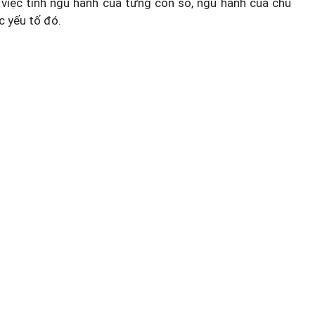
việc tính ngũ hành của từng con số, ngũ hành của chủ
c yếu tố đó.