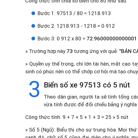
Công thức tính chia số biển cho 80 như sau:
Bước 1: 97513 / 80 = 1218.913
Bước 2: 1218.913 - 1218 = 0.912
Bước 3: 0.912 x 80 =
72.96000000000001
» Trường hợp này
73
tương ứng với quẻ:
"BÁN CÁ
» Quyền uy thế trọng, chí lớn tài hèn, mắt cao 
sinh có phúc nên có thể chớp cơ hội mà tạo chuy
3
Biển số xe 97513 có 5 nút
Theo dân gian, người ta sẽ tính tổng cá
vừa tính được để đối chiếu bảng ý nghĩa
Công thức tính: 9 + 7 + 5 + 1 + 3 = 25 » 5 nút
» Số 5 (Ngũ): Biểu thị cho sự trung hòa. Mọi thứ
cạnh đó, chữ số 5 cũng đại diện cho ý nghĩa: m