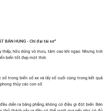
T BÁN HUNG - Chí đại tài sơ"
tay thấp, hữu dũng vô mưu, tâm cao khí ngạo. Nhưng trời
ển biến tốt đẹp một thời.
c số trong biển số xe và lấy số cuối cùng trong kết quả
 phong thủy các con số.
 đều diễn ra bằng phẳng, không có điều gì đột biến. Bên
ọi thử thách xảy ra đều có thể vượt qua nếu như có đủ