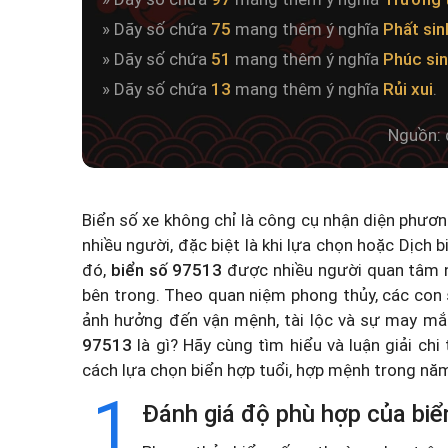
» Dãy số chứa
75
mang thêm ý nghĩa
Phất sin
» Dãy số chứa
51
mang thêm ý nghĩa
Phúc si
» Dãy số chứa
13
mang thêm ý nghĩa
Rủi xui
.
Nguồn: 
Biển số xe không chỉ là công cụ nhận diện phươ
nhiều người, đặc biệt là khi lựa chọn hoặc
Dịch b
đó,
biển số 97513
được nhiều người quan tâm n
bên trong. Theo quan niệm phong thủy, các con 
ảnh hưởng đến vận mệnh, tài lộc và sự may mắ
97513
là gì? Hãy cùng tìm hiểu và luận giải chi
cách lựa chọn biển hợp tuổi, hợp mệnh trong n
1
Đánh giá độ phù hợp của biể