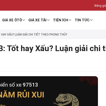
Bảng giá
GIÁ XE ÔTÔ
GIÁ XE TẢI
TIỆN ÍCH
TIN TỨC
T HAY XẤU? LUẬN GIẢI CHI TIẾT THEO PHONG THỦY
: Tốt hay Xấu? Luận giải chi 
biển số xe
97513
ĂM RỦI XUI
thọ
.