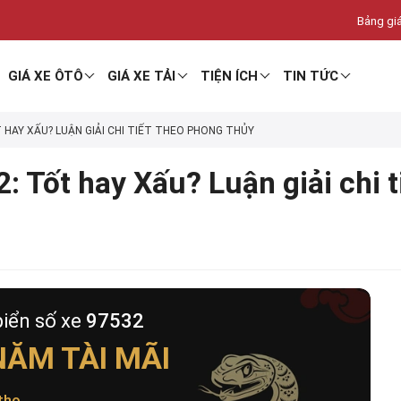
Bảng giá
GIÁ XE ÔTÔ
GIÁ XE TẢI
TIỆN ÍCH
TIN TỨC
T HAY XẤU? LUẬN GIẢI CHI TIẾT THEO PHONG THỦY
: Tốt hay Xấu? Luận giải chi 
biển số xe
97532
ĂM TÀI MÃI
thọ
.