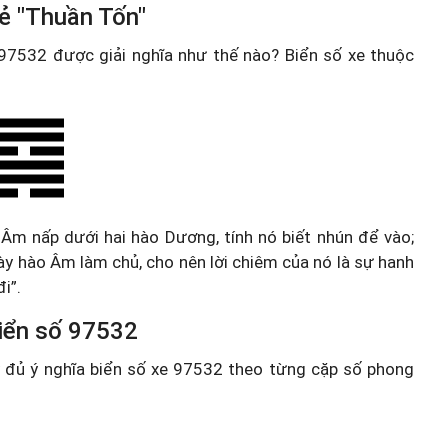
ẻ "Thuần Tốn"
e 97532 được giải nghĩa như thế nào? Biển số xe thuộc
 Âm nấp dưới hai hào Dương, tính nó biết nhún để vào;
 này hào Âm làm chủ, cho nên lời chiêm của nó là sự hanh
i”.
 biển số 97532
ầy đủ ý nghĩa biển số xe 97532 theo từng cặp số phong