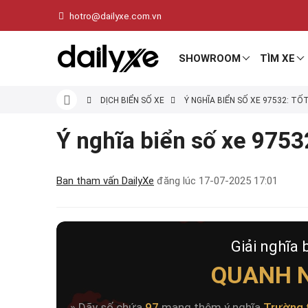
hotro@dailyxe.com.vn
SHOWROOM
TÌM XE
DỊCH BIỂN SỐ XE
Ý NGHĨA BIỂN SỐ XE 97532: TỐ
Ý nghĩa biển số xe 97532
Ban tham vấn DailyXe
đăng lúc
17-07-2025 17:01
Giải nghĩa 
QUANH N
» Dãy số chứa
97
mang thêm ý nghĩa
Trường 