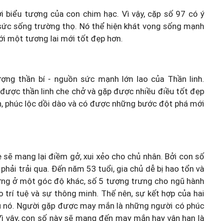
i biểu tượng của con chim hạc. Vì vậy, cặp số 97 có ý
 sức sống trường thọ. Nó thể hiện khát vọng sống mạnh
i một tương lai mới tốt đẹp hơn.
ng thần bí - nguồn sức mạnh lớn lao của Thần linh.
được thần linh che chở và gặp được nhiều điều tốt đẹp
 phúc lộc dồi dào và có được những bước đột phá mới
 sẽ mang lại điềm gở, xui xẻo cho chủ nhân. Bởi con số
phải trải qua. Đến năm 53 tuổi, gia chủ dễ bị hao tổn và
hưng ở một góc độ khác, số 5 tượng trưng cho ngũ hành
o trí tuệ và sự thông minh. Thế nên, sự kết hợp của hai
u nó. Người gặp được may mắn là những người có phúc
Vì vậy, con số này sẽ mang đến may mắn hay vận hạn là