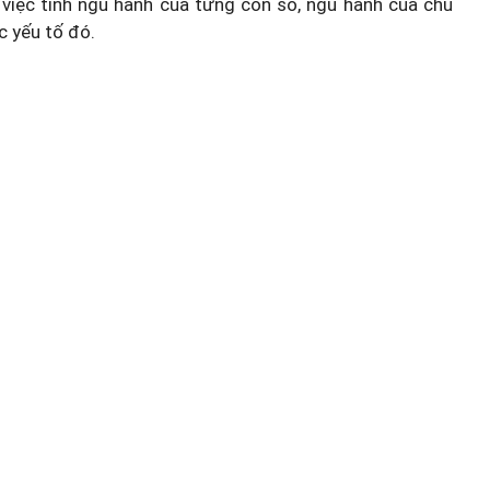
việc tính ngũ hành của từng con số, ngũ hành của chủ
c yếu tố đó.