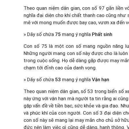
Theo quan niệm dân gian, con số 97 gắn liền vớ
nghĩa đại diện cho khí chất thanh cao cũng như
mẽ với mong muốn được bay cao, vươn xa đến vớ
» Dãy số chứa
75
mang ý nghĩa
Phất sinh
Con số 75 là một con số mang nguồn năng lượ
Những người mang con số này được cho là luôn 
trong cuộc sống. Họ dễ dàng gặp được may mắn,
chạm tới đỉnh cao của danh vọng.
» Dãy số chứa
53
mang ý nghĩa
Vận hạn
Theo quan niệm dân gian, số 53 trong biển số xe
này ứng với vận hạn mà người ta tin rằng ai cũng 
gặp vấn đề về tiền bạc, sức khỏe và gia đạo. N
và phúc khí của con người. Con số 3 đại diện ch
con số này sẽ mang lại may mắn cho chủ sở hữ
đức nên làm việc gì cũng dễ dàng, hanh thông. 