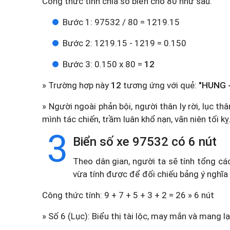
Công thức tính chia số biển cho 80 như sau:
Bước 1: 97532 / 80 = 1219.15
Bước 2: 1219.15 - 1219 = 0.150
Bước 3: 0.150 x 80 =
12
» Trường hợp này
12
tương ứng với quẻ:
"HUNG -
» Người ngoài phản bội, người thân ly rời, lục th
mình tác chiến, trầm luân khổ nạn, vãn niên tối kỵ
3
Biển số xe 97532 có 6 nút
Theo dân gian, người ta sẽ tính tổng cá
vừa tính được để đối chiếu bảng ý nghĩa
Công thức tính: 9 + 7 + 5 + 3 + 2 = 26 » 6 nút
» Số 6 (Lục): Biểu thị tài lộc, may mắn và mang lạ