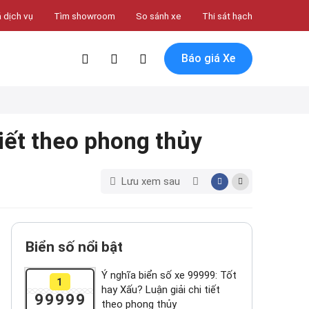
 dịch vụ
Tìm showroom
So sánh xe
Thi sát hạch
Báo giá Xe
tiết theo phong thủy
Lưu xem sau
Biển số nổi bật
Ý nghĩa biển số xe 99999: Tốt
1
hay Xấu? Luận giải chi tiết
99999
theo phong thủy