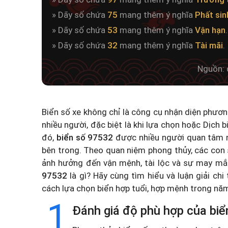
» Dãy số chứa
75
mang thêm ý nghĩa
Phất sin
» Dãy số chứa
53
mang thêm ý nghĩa
Vận hạn
.
» Dãy số chứa
32
mang thêm ý nghĩa
Tài mãi
.
Nguồn: 
Biển số xe không chỉ là công cụ nhận diện phươ
nhiều người, đặc biệt là khi lựa chọn hoặc
Dịch b
đó,
biển số 97532
được nhiều người quan tâm n
bên trong. Theo quan niệm phong thủy, các con 
ảnh hưởng đến vận mệnh, tài lộc và sự may mắ
97532
là gì? Hãy cùng tìm hiểu và luận giải chi
cách lựa chọn biển hợp tuổi, hợp mệnh trong n
1
Đánh giá độ phù hợp của biể