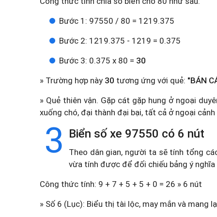
Công thức tính chia số biển cho 80 như sau:
Bước 1: 97550 / 80 = 1219.375
Bước 2: 1219.375 - 1219 = 0.375
Bước 3: 0.375 x 80 =
30
» Trường hợp này
30
tương ứng với quẻ:
"BÁN CÁ
» Quẻ thiên vận. Gặp cát gặp hung ở ngoại duyên
xuống chó, đại thành đại bại, tất cả ở ngoại cảnh v
3
Biển số xe 97550 có 6 nút
Theo dân gian, người ta sẽ tính tổng cá
vừa tính được để đối chiếu bảng ý nghĩa
Công thức tính: 9 + 7 + 5 + 5 + 0 = 26 » 6 nút
» Số 6 (Lục): Biểu thị tài lộc, may mắn và mang lạ