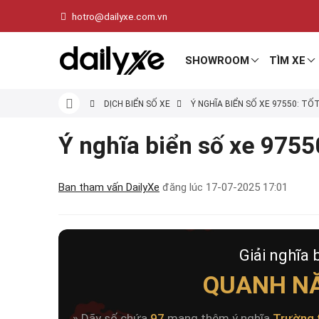
hotro@dailyxe.com.vn
SHOWROOM
TÌM XE
DỊCH BIỂN SỐ XE
Ý NGHĨA BIỂN SỐ XE 97550: TỐ
Ý nghĩa biển số xe 97550
Ban tham vấn DailyXe
đăng lúc
17-07-2025 17:01
Giải nghĩa 
QUANH N
» Dãy số chứa
97
mang thêm ý nghĩa
Trường 