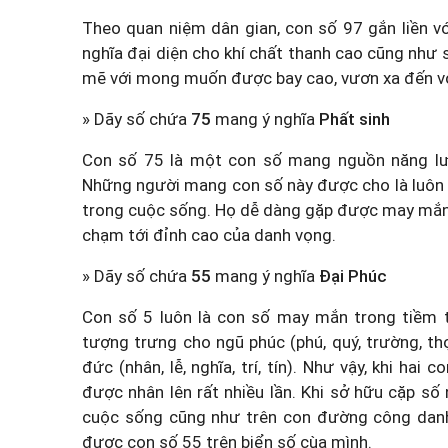
Theo quan niệm dân gian, con số 97 gắn liền vớ
nghĩa đại diện cho khí chất thanh cao cũng như
mẽ với mong muốn được bay cao, vươn xa đến vớ
» Dãy số chứa
75
mang ý nghĩa
Phất sinh
Con số 75 là một con số mang nguồn năng lượ
Những người mang con số này được cho là luôn 
trong cuộc sống. Họ dễ dàng gặp được may mắn,
chạm tới đỉnh cao của danh vọng.
» Dãy số chứa
55
mang ý nghĩa
Đại Phúc
Con số 5 luôn là con số may mắn trong tiềm t
tượng trưng cho ngũ phúc (phú, quý, trường, thọ,
đức (nhân, lễ, nghĩa, trí, tín). Như vậy, khi h
được nhân lên rất nhiều lần. Khi sở hữu cặp số
cuộc sống cũng như trên con đường công danh
được con số 55 trên biển số cùa mình.