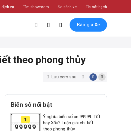
 dịch vụ
Tìm showroom
So sánh xe
Thi sát hạch
Báo giá Xe
tiết theo phong thủy
Lưu xem sau
Biển số nổi bật
Ý nghĩa biển số xe 99999: Tốt
1
hay Xấu? Luận giải chi tiết
99999
theo phong thủy