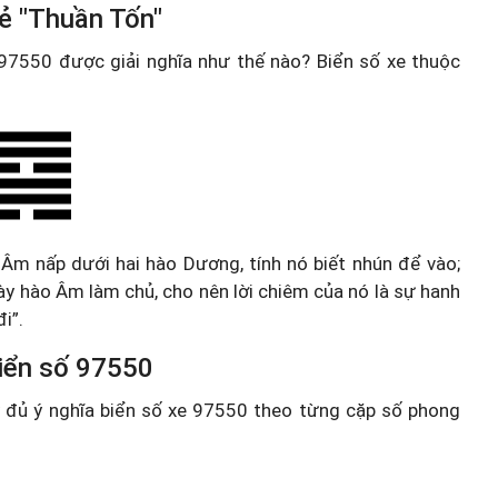
ẻ "Thuần Tốn"
e 97550 được giải nghĩa như thế nào? Biển số xe thuộc
 Âm nấp dưới hai hào Dương, tính nó biết nhún để vào;
 này hào Âm làm chủ, cho nên lời chiêm của nó là sự hanh
i”.
 biển số 97550
ầy đủ ý nghĩa biển số xe 97550 theo từng cặp số phong