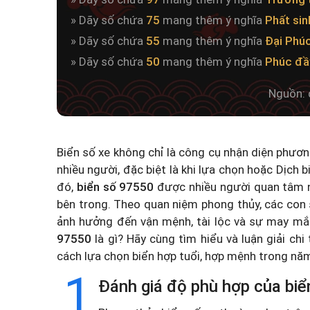
» Dãy số chứa
75
mang thêm ý nghĩa
Phất sin
» Dãy số chứa
55
mang thêm ý nghĩa
Đại Phú
» Dãy số chứa
50
mang thêm ý nghĩa
Phúc đầ
Nguồn: 
Biển số xe không chỉ là công cụ nhận diện phươ
nhiều người, đặc biệt là khi lựa chọn hoặc
Dịch b
đó,
biển số 97550
được nhiều người quan tâm n
bên trong. Theo quan niệm phong thủy, các con 
ảnh hưởng đến vận mệnh, tài lộc và sự may mắ
97550
là gì? Hãy cùng tìm hiểu và luận giải chi
cách lựa chọn biển hợp tuổi, hợp mệnh trong n
1
Đánh giá độ phù hợp của biể