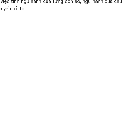
việc tính ngũ hành của từng con số, ngũ hành của chủ
c yếu tố đó.