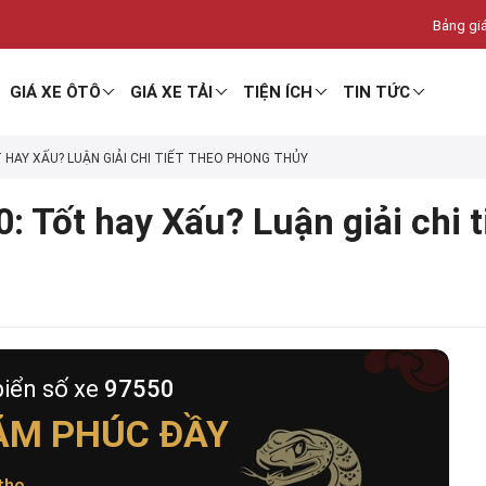
Bảng giá
GIÁ XE ÔTÔ
GIÁ XE TẢI
TIỆN ÍCH
TIN TỨC
T HAY XẤU? LUẬN GIẢI CHI TIẾT THEO PHONG THỦY
: Tốt hay Xấu? Luận giải chi 
biển số xe
97550
ĂM PHÚC ĐẦY
thọ
.