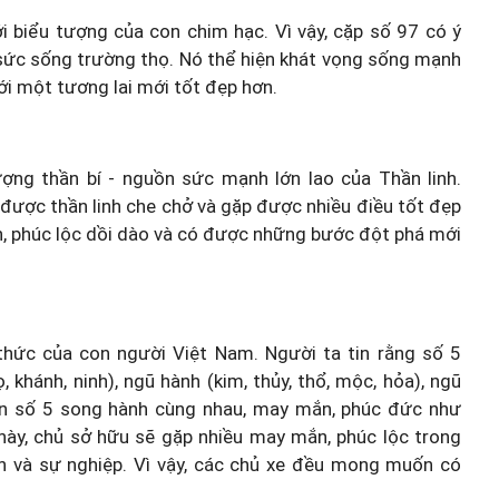
i biểu tượng của con chim hạc. Vì vậy, cặp số 97 có ý
 sức sống trường thọ. Nó thể hiện khát vọng sống mạnh
i một tương lai mới tốt đẹp hơn.
ng thần bí - nguồn sức mạnh lớn lao của Thần linh.
được thần linh che chở và gặp được nhiều điều tốt đẹp
 phúc lộc dồi dào và có được những bước đột phá mới
hức của con người Việt Nam. Người ta tin rằng số 5
 khánh, ninh), ngũ hành (kim, thủy, thổ, mộc, hỏa), ngũ
ai con số 5 song hành cùng nhau, may mắn, phúc đức như
 này, chủ sở hữu sẽ gặp nhiều may mắn, phúc lộc trong
 và sự nghiệp. Vì vậy, các chủ xe đều mong muốn có