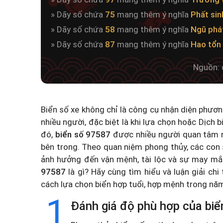
» Dãy số chứa
75
mang thêm ý nghĩa
Phất sin
» Dãy số chứa
58
mang thêm ý nghĩa
Ngũ phá
» Dãy số chứa
87
mang thêm ý nghĩa
Hao tổn 
Nguồn: 
Biển số xe không chỉ là công cụ nhận diện phươ
nhiều người, đặc biệt là khi lựa chọn hoặc
Dịch b
đó,
biển số 97587
được nhiều người quan tâm n
bên trong. Theo quan niệm phong thủy, các con 
ảnh hưởng đến vận mệnh, tài lộc và sự may mắ
97587
là gì? Hãy cùng tìm hiểu và luận giải chi
cách lựa chọn biển hợp tuổi, hợp mệnh trong n
1
Đánh giá độ phù hợp của biể