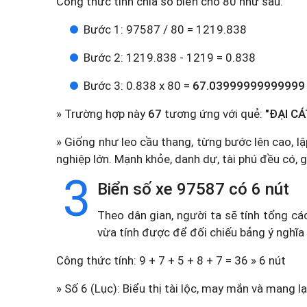
Công thức tính chia số biển cho 80 như sau:
Bước 1: 97587 / 80 = 1219.838
Bước 2: 1219.838 - 1219 = 0.838
Bước 3: 0.838 x 80 =
67.03999999999999
» Trường hợp này
67
tương ứng với quẻ:
"ĐẠI CÁ
» Giống như leo cầu thang, từng bước lên cao, lậ
nghiệp lớn. Mạnh khỏe, danh dự, tài phú đều có, gi
3
Biển số xe 97587 có 6 nút
Theo dân gian, người ta sẽ tính tổng cá
vừa tính được để đối chiếu bảng ý nghĩa
Công thức tính: 9 + 7 + 5 + 8 + 7 = 36 » 6 nút
» Số 6 (Lục): Biểu thị tài lộc, may mắn và mang lạ