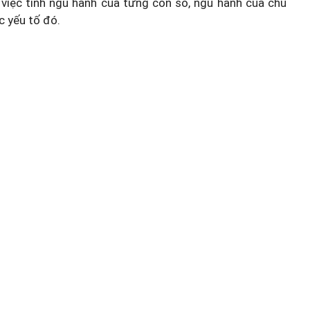
việc tính ngũ hành của từng con số, ngũ hành của chủ
c yếu tố đó.