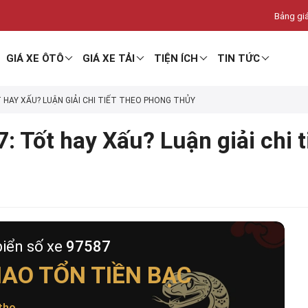
Bảng giá
GIÁ XE ÔTÔ
GIÁ XE TẢI
TIỆN ÍCH
TIN TỨC
T HAY XẤU? LUẬN GIẢI CHI TIẾT THEO PHONG THỦY
: Tốt hay Xấu? Luận giải chi 
biển số xe
97587
AO TỔN TIỀN BẠC
thọ
.