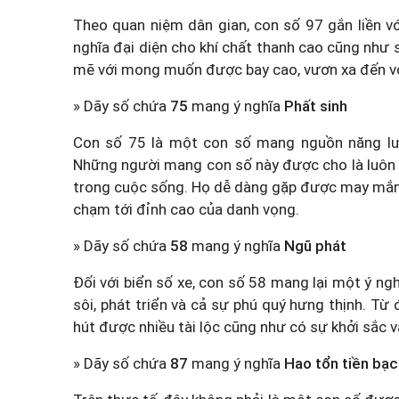
Theo quan niệm dân gian, con số 97 gắn liền vớ
nghĩa đại diện cho khí chất thanh cao cũng như
mẽ với mong muốn được bay cao, vươn xa đến vớ
» Dãy số chứa
75
mang ý nghĩa
Phất sinh
Con số 75 là một con số mang nguồn năng lượ
Những người mang con số này được cho là luôn 
trong cuộc sống. Họ dễ dàng gặp được may mắn,
chạm tới đỉnh cao của danh vọng.
» Dãy số chứa
58
mang ý nghĩa
Ngũ phát
Đối với biển số xe, con số 58 mang lại một ý ng
sôi, phát triển và cả sự phú quý hưng thịnh. Từ
hút được nhiều tài lộc cũng như có sự khởi sắc 
» Dãy số chứa
87
mang ý nghĩa
Hao tổn tiền bạc