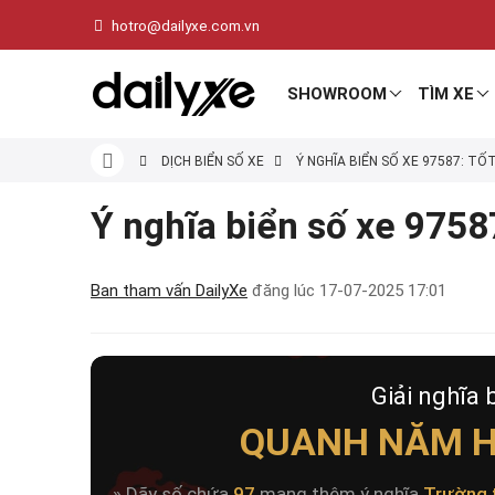
hotro@dailyxe.com.vn
SHOWROOM
TÌM XE
DỊCH BIỂN SỐ XE
Ý NGHĨA BIỂN SỐ XE 97587: TỐ
Ý nghĩa biển số xe 97587
Ban tham vấn DailyXe
đăng lúc
17-07-2025 17:01
Giải nghĩa 
QUANH NĂM H
» Dãy số chứa
97
mang thêm ý nghĩa
Trường 