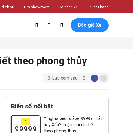
 dịch vụ
Tìm showroom
So sánh xe
Thi sát hạch
Báo giá Xe
tiết theo phong thủy
Lưu xem sau
Biển số nổi bật
Ý nghĩa biển số xe 99999: Tốt
1
hay Xấu? Luận giải chi tiết
99999
theo phong thủy