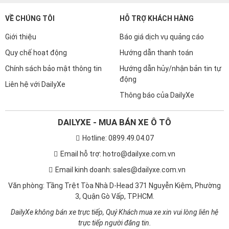
VỀ CHÚNG TÔI
HỖ TRỢ KHÁCH HÀNG
Giới thiệu
Báo giá dịch vụ quảng cáo
Quy chế hoạt động
Hướng dẫn thanh toán
Chính sách bảo mật thông tin
Hướng dẫn hủy/nhận bản tin tự
động
Liên hệ với DailyXe
Thông báo của DailyXe
DAILYXE - MUA BÁN XE Ô TÔ
Hotline: 0899.49.04.07
Email hỗ trợ: hotro@dailyxe.com.vn
Email kinh doanh: sales@dailyxe.com.vn
Văn phòng: Tầng Trệt Tòa Nhà D-Head 371 Nguyễn Kiệm, Phường
3, Quận Gò Vấp, TP.HCM.
DailyXe không bán xe trực tiếp, Quý Khách mua xe xin vui lòng liên hệ
trực tiếp người đăng tin.