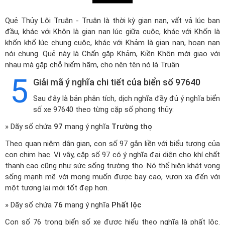
Quẻ Thủy Lôi Truân - Truân là thời kỳ gian nan, vất vả lúc ban
đầu, khác với Khôn là gian nan lúc giữa cuộc, khác với Khốn là
khốn khổ lúc chung cuộc, khác với Khảm là gian nan, hoạn nạn
nói chung. Quẻ này là Chấn gặp Khảm, Kiền Khôn mới giao với
nhau mà gặp chỗ hiểm hãm, cho nên tên nó là Truân
5
Giải mã ý nghĩa chi tiết của biển số 97640
Sau đây là bản phân tích, dịch nghĩa đầy đủ ý nghĩa biển
số xe 97640 theo từng cặp số phong thủy:
» Dãy số chứa
97
mang ý nghĩa
Trường thọ
Theo quan niệm dân gian, con số 97 gắn liền với biểu tượng của
con chim hạc. Vì vậy, cặp số 97 có ý nghĩa đại diện cho khí chất
thanh cao cũng như sức sống trường thọ. Nó thể hiện khát vọng
sống mạnh mẽ với mong muốn được bay cao, vươn xa đến với
một tương lai mới tốt đẹp hơn.
» Dãy số chứa
76
mang ý nghĩa
Phất lộc
Con số 76 trong biển số xe được hiểu theo nghĩa là phất lộc.