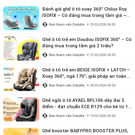
Đánh giá ghế ô tô xoay 360° Chilux Roy
ISOFIX – Có đáng mua trong tầm giá ~3
triệu
Ban tham vấn DailyXe
22-03-2026 06:00
Ghế ô tô trẻ em Doudou ISOFIX 360° – Có
đáng mua trong tầm giá 2 triệu?
Ban tham vấn DailyXe
21-03-2026 06:00
Ghế ô tô trẻ em BEIGE ISOFIX + LATCH –
Xoay 360°, ngả 170°, giải pháp an toàn
linh hoạt cho bé 0–10 tuổi
Ban tham vấn DailyXe
20-03-2026 06:00
Ghế ngồi ô tô AYAEL BFL106 dây đai 5
điểm - đạt chuẩn ECE R129 cho bé từ 1–
10 tuổi
Ban tham vấn DailyXe
19-03-2026 06:00
Ghế booster BABYPRO BOOSTER PLUS,