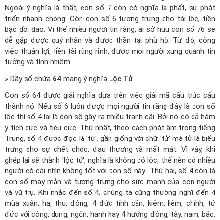
Ngoài ý nghĩa là thất, con số 7 còn có nghĩa là phất, sự phát
triển nhanh chóng. Còn con số 6 tượng trưng cho tài lộc, tiền
bạc dồi dào. Vì thế nhiều người tin rằng, ai sở hữu con số 76 sẽ
dễ gặp được quý nhân và được thần tài phù hộ. Từ đó, công
việc thuận lợi, tiền tài rủng rỉnh, được mọi người xung quanh tin
tưởng và tính nhiệm.
» Dãy số chứa
64
mang ý nghĩa
Lộc Tử
Con số 64 được giải nghĩa dựa trên việc giải mã cấu trúc cấu
thành nó. Nếu số 6 luôn được mọi người tin rằng đây là con số
lộc thì số 4 lại là con số gây ra nhiều tranh cãi. Bởi nó có cả hàm
ý tích cực và tiêu cực. Thứ nhất, theo cách phát âm trong tiếng
Trung, số 4 được đọc là 'tứ', gần giống với chữ 'tử' mà tử là biểu
trưng cho sự chết chóc, đau thương và mất mát. Vì vậy, khi
ghép lại sẽ thành 'lộc tử', nghĩa là không có lộc, thế nên có nhiều
người có cái nhìn không tốt với con số này.. Thứ hai, số 4 còn là
con số may mắn và tượng trưng cho sức mạnh của con người
và vũ trụ. Khi nhắc đến số 4, chúng ta cũng thường nghĩ đến 4
mùa xuân, hạ, thu, đông, 4 đức tính cần, kiệm, liêm, chính, tứ
đức với công, dung, ngôn, hạnh hay 4 hướng đông, tây, nam, bắc.