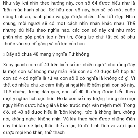
Như vậy, khi nhìn theo hướng này, con số 64 được hiểu như là
'bốn mùa hạnh phúc'. Sở hữu con số này, bạn sẽ có một cuộc
sống bình an, hạnh phúc và gặp được nhiều điều tốt đẹp. Nhìn
chung, mỗi người sẽ có một cách nhìn nhận khác nhau. Thế
nhưng, dù hiểu theo nghĩa nào, các con số này chỉ như một
phần nhỏ góp phần tạo niềm tin, động lực chứ tất cả sẽ phụ
thuộc vào sự cố gắng và nỗ lực của bạn.
» Dãy số chứa
40
mang ý nghĩa
Tứ không
Xoay quanh con số 40 trên biển số xe, nhiều người cho rằng đây
là một con số không may mắn. Bởi con số 40 được kết hợp từ
con sô 4 có nghĩa là tử và con số 0 có nghĩa là không có gì. Vì
thế, có nhiều chủ xe cảm thấy ai ngại khi lỡ bấm phải con số này.
Thế nhưng, trong dân gian, con số 40 thường được hiểu theo
một ý nghĩa tích cực hơn. Đó là con số này tượng trưng cho mọi
nguy hiểm được hóa giải và báo trước một vận mệnh mới. Trong
đó, số 40 sẽ được hiểu là 'bốn không', tức là không làm, không
nói, không nghe, không nhìn. Và khi thực hiện được những điền
này thì tâm sẽ tịnh, thân thể an lạc, từ đó bình tĩnh và vượt qua
được mọi khó khăn, thử thách.