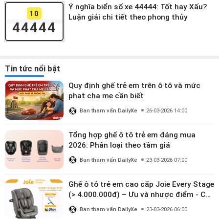
Ý nghĩa biển số xe 44444: Tốt hay Xấu?
10
Luận giải chi tiết theo phong thủy
44444
Tin tức nổi bật
Quy định ghế trẻ em trên ô tô và mức
phạt cha mẹ cần biết
Ban tham vấn DailyXe
26-03-2026 14:00
Tổng hợp ghế ô tô trẻ em đáng mua
2026: Phân loại theo tầm giá
Ban tham vấn DailyXe
23-03-2026 07:00
Ghế ô tô trẻ em cao cấp Joie Every Stage
(> 4.000.000đ) – Ưu và nhược điểm - Có
đáng đầu tư cho bé từ 0–12 tuổi?
Ban tham vấn DailyXe
23-03-2026 06:00