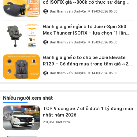
có ISOFIX giá ~800k có thực sự đáng
mua?
Ban tham vấn DailyXe
19-03-2026 06:00
Đánh giá ghế ngồi ô tô Joie i-Spin 360
Max Thunder ISOFIX – lựa chọn “1 lần
dùng đến 12 năm” có đáng giá gần 9
Ban tham vấn DailyXe
15-03-2026 06:00
triệu?
Đánh giá ghế ô tô cho bé Joie Elevate
R129 – Có đáng mua trong tầm giá ~2.8
triệu?
Ban tham vấn DailyXe
14-03-2026 06:00
Nhiều người xem nhất
TOP 9 dòng xe 7 chỗ dưới 1 tỷ đáng mua
nhất năm 2026
281,361
lượt xem