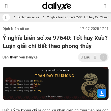
Dịch biển số xe
Ý nghĩa biển số xe 97640: Tốt hay Xấu? Luận gi
Dịch biển số xe
17-07-2025 17:01
Ý nghĩa biển số xe 97640: Tốt hay Xấu?
Luận giải chi tiết theo phong thủy
Ban tham vấn DailyXe
Lưu
Giải nghĩa biển số xe
97640
TRÀN ĐẦY TỨ KHÔNG
» Dãy số chứa
97
mang thêm ý nghĩa
Trường thọ
.
» Dãy số chứa
76
mang thêm ý nghĩa
Phất lộc
.
» Dãy số chứa
64
mang thêm ý nghĩa
Lộc Tử
.
» Dãy số chứa
40
mang thêm ý nghĩa
Tứ không
.
Nguồn: dailyxe.com.vn
Biển số xe không chỉ là công cụ nhận diện phương tiện mà còn