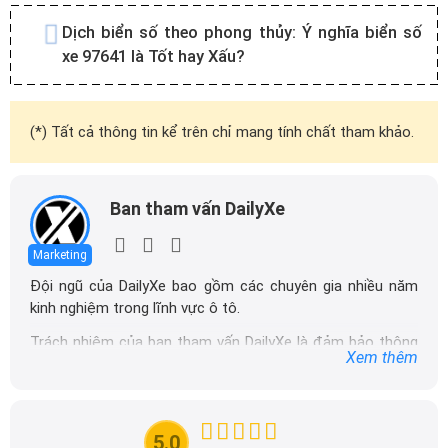
Dịch biển số theo phong thủy:
Ý nghĩa biển số
xe 97641 là Tốt hay Xấu?
(*) Tất cả thông tin kể trên chỉ mang tính chất tham khảo.
Ban tham vấn DailyXe
Marketing
Đội ngũ của DailyXe bao gồm các chuyên gia nhiều năm
kinh nghiệm trong lĩnh vực ô tô.
Trách nhiệm của ban tham vấn DailyXe là đảm bảo thông
Xem thêm
tin chính xác được đăng tải trên dailyxe.com.vn, thường
xuyên cập nhật thông tin mới về xe ô tô, thông tin khuyến
mãi của các hãng xe để người đọc có thể tiếp cận thông
tin nhanh chóng và dễ dàng hơn.
5.0