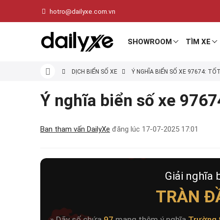
hotro@dailyxe.com.vn
SHOWROOM
TÌM XE
DỊCH BIỂN SỐ XE
Ý NGHĨA BIỂN SỐ XE 97674: TỐ
Ý nghĩa biển số xe 97674
Ban tham vấn DailyXe
đăng lúc
17-07-2025 17:01
Giải nghĩa 
TRÀN Đ
» Dãy số chứa
97
mang thêm ý nghĩa
Trường 