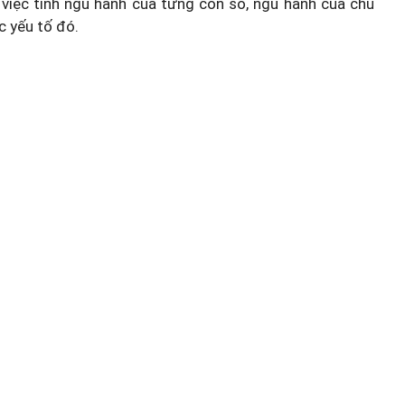
việc tính ngũ hành của từng con số, ngũ hành của chủ
c yếu tố đó.