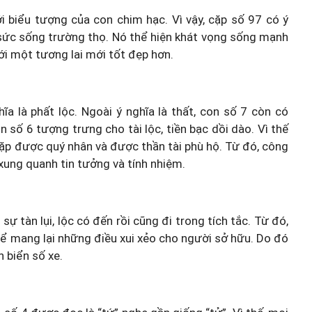
i biểu tượng của con chim hạc. Vì vậy, cặp số 97 có ý
 sức sống trường thọ. Nó thể hiện khát vọng sống mạnh
i một tương lai mới tốt đẹp hơn.
a là phất lộc. Ngoài ý nghĩa là thất, con số 7 còn có
n số 6 tượng trưng cho tài lộc, tiền bạc dồi dào. Vì thế
 gặp được quý nhân và được thần tài phù hộ. Từ đó, công
i xung quanh tin tưởng và tính nhiệm.
 sự tàn lụi, lộc có đến rồi cũng đi trong tích tắc. Từ đó,
ể mang lại những điều xui xẻo cho người sở hữu. Do đó
n biển số xe.