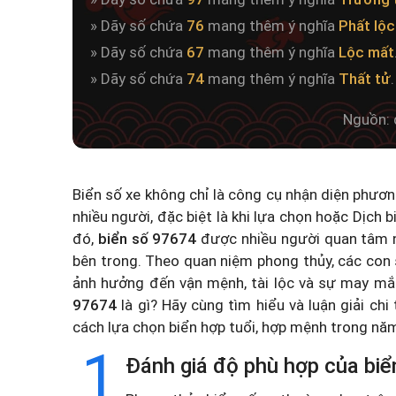
» Dãy số chứa
76
mang thêm ý nghĩa
Phất lộc
» Dãy số chứa
67
mang thêm ý nghĩa
Lộc mất
» Dãy số chứa
74
mang thêm ý nghĩa
Thất tử
.
Nguồn: 
Biển số xe không chỉ là công cụ nhận diện phươ
nhiều người, đặc biệt là khi lựa chọn hoặc
Dịch b
đó,
biển số 97674
được nhiều người quan tâm n
bên trong. Theo quan niệm phong thủy, các con 
ảnh hưởng đến vận mệnh, tài lộc và sự may mắ
97674
là gì? Hãy cùng tìm hiểu và luận giải chi
cách lựa chọn biển hợp tuổi, hợp mệnh trong n
1
Đánh giá độ phù hợp của biể