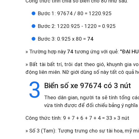
Công thức tính chia số biển cho 80 như sau:
Bước 1: 97674 / 80 = 1220.925
Bước 2: 1220.925 - 1220 = 0.925
Bước 3: 0.925 x 80 =
74
» Trường hợp này
74
tương ứng với quẻ:
"ĐẠI HU
» Bất tài bất trí, trôi dạt theo gió, khuynh gia
động liên miên. Nữ giới dùng số này tất cô quả 
3
Biển số xe 97674 có 3 nút
Theo dân gian, người ta sẽ tính tổng cá
vừa tính được để đối chiếu bảng ý nghĩa
Công thức tính: 9 + 7 + 6 + 7 + 4 = 33 » 3 nút
» Số 3 (Tam): Tượng trưng cho sự tài hoa, mỹ miề