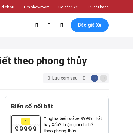
 dịch vụ
Tìm showroom
So sánh xe
Thi sát hạch
Báo giá Xe
tiết theo phong thủy
Lưu xem sau
Biển số nổi bật
Ý nghĩa biển số xe 99999: Tốt
1
hay Xấu? Luận giải chi tiết
99999
theo phong thủy