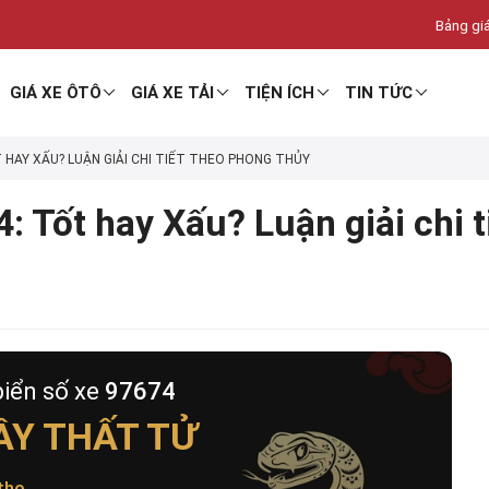
Bảng giá
GIÁ XE ÔTÔ
GIÁ XE TẢI
TIỆN ÍCH
TIN TỨC
T HAY XẤU? LUẬN GIẢI CHI TIẾT THEO PHONG THỦY
: Tốt hay Xấu? Luận giải chi 
biển số xe
97674
ẦY THẤT TỬ
thọ
.