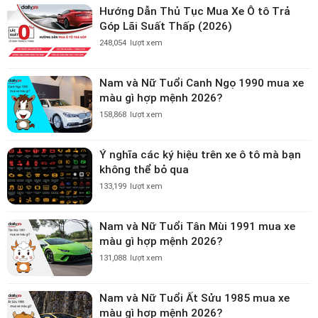
Hướng Dẫn Thủ Tục Mua Xe Ô tô Trả
Góp Lãi Suất Thấp (2026)
248,054
lượt xem
Nam và Nữ Tuổi Canh Ngọ 1990 mua xe
màu gì hợp mệnh 2026?
158,868
lượt xem
Ý nghĩa các ký hiệu trên xe ô tô mà bạn
không thể bỏ qua
133,199
lượt xem
Nam và Nữ Tuổi Tân Mùi 1991 mua xe
màu gì hợp mệnh 2026?
131,088
lượt xem
Nam và Nữ Tuổi Ất Sửu 1985 mua xe
màu gì hợp mệnh 2026?