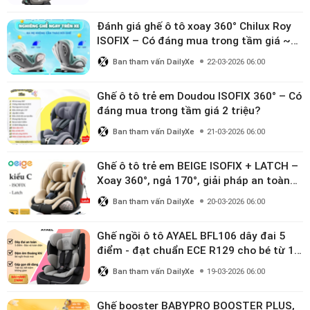
Đánh giá ghế ô tô xoay 360° Chilux Roy
ISOFIX – Có đáng mua trong tầm giá ~3
triệu
Ban tham vấn DailyXe
22-03-2026 06:00
Ghế ô tô trẻ em Doudou ISOFIX 360° – Có
đáng mua trong tầm giá 2 triệu?
Ban tham vấn DailyXe
21-03-2026 06:00
Ghế ô tô trẻ em BEIGE ISOFIX + LATCH –
Xoay 360°, ngả 170°, giải pháp an toàn
linh hoạt cho bé 0–10 tuổi
Ban tham vấn DailyXe
20-03-2026 06:00
Ghế ngồi ô tô AYAEL BFL106 dây đai 5
điểm - đạt chuẩn ECE R129 cho bé từ 1–
10 tuổi
Ban tham vấn DailyXe
19-03-2026 06:00
Ghế booster BABYPRO BOOSTER PLUS,