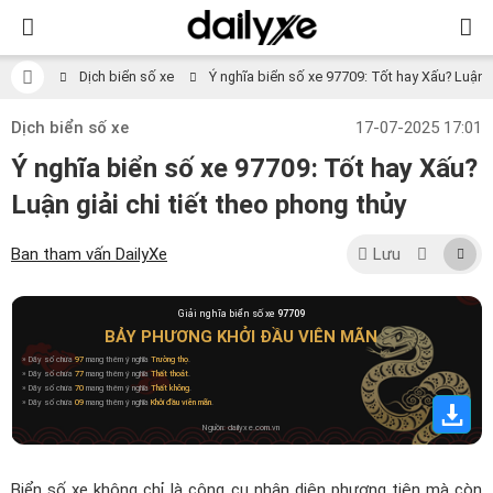
Dịch biển số xe
Ý nghĩa biển số xe 97709: Tốt hay Xấu? Luận gi
Dịch biển số xe
17-07-2025 17:01
Ý nghĩa biển số xe 97709: Tốt hay Xấu?
Luận giải chi tiết theo phong thủy
Ban tham vấn DailyXe
Lưu
Giải nghĩa biển số xe
97709
BẢY PHƯƠNG KHỞI ĐẦU VIÊN MÃN
» Dãy số chứa
97
mang thêm ý nghĩa
Trường thọ
.
» Dãy số chứa
77
mang thêm ý nghĩa
Thất thoát
.
» Dãy số chứa
70
mang thêm ý nghĩa
Thất không
.
» Dãy số chứa
09
mang thêm ý nghĩa
Khởi đầu viên mãn
.
Nguồn: dailyxe.com.vn
Biển số xe không chỉ là công cụ nhận diện phương tiện mà còn