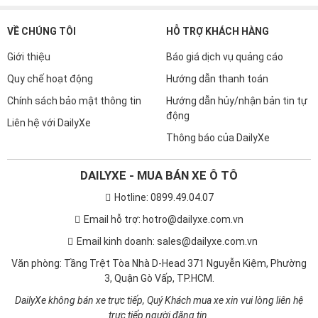
VỀ CHÚNG TÔI
HỖ TRỢ KHÁCH HÀNG
Giới thiệu
Báo giá dịch vụ quảng cáo
Quy chế hoạt động
Hướng dẫn thanh toán
Chính sách bảo mật thông tin
Hướng dẫn hủy/nhận bản tin tự
động
Liên hệ với DailyXe
Thông báo của DailyXe
DAILYXE - MUA BÁN XE Ô TÔ
Hotline: 0899.49.04.07
Email hỗ trợ: hotro@dailyxe.com.vn
Email kinh doanh: sales@dailyxe.com.vn
Văn phòng: Tầng Trệt Tòa Nhà D-Head 371 Nguyễn Kiệm, Phường
3, Quận Gò Vấp, TP.HCM.
DailyXe không bán xe trực tiếp, Quý Khách mua xe xin vui lòng liên hệ
trực tiếp người đăng tin.