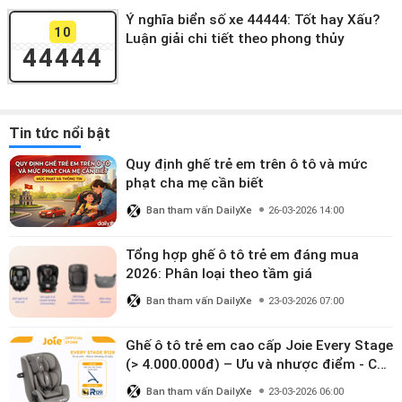
Ý nghĩa biển số xe 44444: Tốt hay Xấu?
10
Luận giải chi tiết theo phong thủy
44444
Tin tức nổi bật
Quy định ghế trẻ em trên ô tô và mức
phạt cha mẹ cần biết
Ban tham vấn DailyXe
26-03-2026 14:00
Tổng hợp ghế ô tô trẻ em đáng mua
2026: Phân loại theo tầm giá
Ban tham vấn DailyXe
23-03-2026 07:00
Ghế ô tô trẻ em cao cấp Joie Every Stage
(> 4.000.000đ) – Ưu và nhược điểm - Có
đáng đầu tư cho bé từ 0–12 tuổi?
Ban tham vấn DailyXe
23-03-2026 06:00