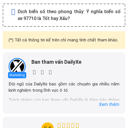
Dịch biển số theo phong thủy:
Ý nghĩa biển số
xe 97710 là Tốt hay Xấu?
(*) Tất cả thông tin kể trên chỉ mang tính chất tham khảo.
Ban tham vấn DailyXe
Marketing
Đội ngũ của DailyXe bao gồm các chuyên gia nhiều năm
kinh nghiệm trong lĩnh vực ô tô.
Trách nhiệm của ban tham vấn DailyXe là đảm bảo thông
Xem thêm
tin chính xác được đăng tải trên dailyxe.com.vn, thường
xuyên cập nhật thông tin mới về xe ô tô, thông tin khuyến
mãi của các hãng xe để người đọc có thể tiếp cận thông
tin nhanh chóng và dễ dàng hơn.