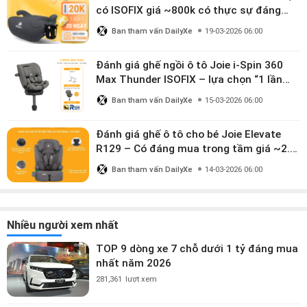
có ISOFIX giá ~800k có thực sự đáng
mua?
Ban tham vấn DailyXe
19-03-2026 06:00
Đánh giá ghế ngồi ô tô Joie i-Spin 360
Max Thunder ISOFIX – lựa chọn “1 lần
dùng đến 12 năm” có đáng giá gần 9
Ban tham vấn DailyXe
15-03-2026 06:00
triệu?
Đánh giá ghế ô tô cho bé Joie Elevate
R129 – Có đáng mua trong tầm giá ~2.8
triệu?
Ban tham vấn DailyXe
14-03-2026 06:00
Nhiều người xem nhất
TOP 9 dòng xe 7 chỗ dưới 1 tỷ đáng mua
nhất năm 2026
281,361
lượt xem