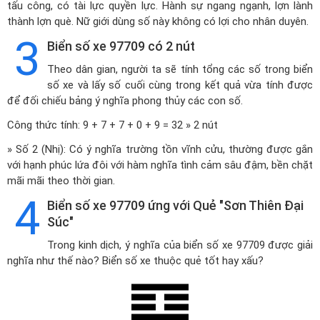
tấu công, có tài lực quyền lực. Hành sự ngang ngạnh, lợn lành
thành lợn què. Nữ giới dùng số này không có lợi cho nhân duyên.
3
Biển số xe 97709 có 2 nút
Theo dân gian, người ta sẽ tính tổng các số trong biển
số xe và lấy số cuối cùng trong kết quả vừa tính được
để đối chiếu bảng ý nghĩa phong thủy các con số.
Công thức tính: 9 + 7 + 7 + 0 + 9 = 32 » 2 nút
» Số 2 (Nhị): Có ý nghĩa trường tồn vĩnh cửu, thường được gắn
với hạnh phúc lứa đôi với hàm nghĩa tình cảm sâu đậm, bền chặt
mãi mãi theo thời gian.
4
Biển số xe 97709 ứng với Quẻ "Sơn Thiên Đại
Súc"
Trong kinh dịch, ý nghĩa của biển số xe 97709 được giải
nghĩa như thế nào? Biển số xe thuộc quẻ tốt hay xấu?