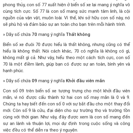
phong thủy, con số 77 xuất hiện ở biển số xe lại mang ý nghĩa vô
cùng tích cực. Số 77 là con số mang sức mạnh tâm linh, là cội
nguồn của vận vật, muôn loài. Vì thế, khi sở hữu con số này, nó
sẽ phù hộ và đảm bảo sự an toàn cho bạn trên mỗi hành trình.
» Dãy số chứa
70
mang ý nghĩa
Thất không
Biển số xe đuôi 70 được hiểu là thất không, nhưng cũng có thể
hiểu là không thất. Nói cách khác, 70 có nghĩa là không có gì,
không mất gì cả. Như vậy, hiểu theo một cách tích cực, con số
70 là một điềm lành, giúp bạn có được sự an toàn, bình yên và
hạnh phúc.
» Dãy số chứa
09
mang ý nghĩa
Khởi đầu viên mãn
Con số 09 trên biển số xe tượng trưng cho một khởi đầu viên
mãn, vì nó được cấu thành từ hai con số may mắn là 0 và 9.
Chúng ta hay biết đến con số 0 với sự bắt đầu cho một thay đổi
mới. Còn số 9 là cửu, đại diện cho sự trường thọ và trường tồn
cùng với thời gian. Như vậy, đây được xem là con số mang đến
sự an lành và thuận lợi, mọi dự định trong cuộc sống và công
việc đều có thể diễn ra theo ý nguyện.