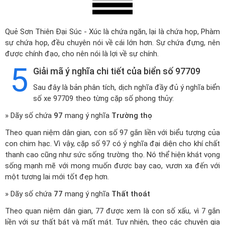
Quẻ Sơn Thiên Đại Súc - Xúc là chứa ngăn, lại là chứa họp, Phàm
sự chứa họp, đều chuyên nói về cái lớn hơn. Sự chứa đựng, nên
được chính đạo, cho nên nói là lợi về sự chính.
5
Giải mã ý nghĩa chi tiết của biển số 97709
Sau đây là bản phân tích, dịch nghĩa đầy đủ ý nghĩa biển
số xe 97709 theo từng cặp số phong thủy:
» Dãy số chứa
97
mang ý nghĩa
Trường thọ
Theo quan niệm dân gian, con số 97 gắn liền với biểu tượng của
con chim hạc. Vì vậy, cặp số 97 có ý nghĩa đại diện cho khí chất
thanh cao cũng như sức sống trường thọ. Nó thể hiện khát vọng
sống mạnh mẽ với mong muốn được bay cao, vươn xa đến với
một tương lai mới tốt đẹp hơn.
» Dãy số chứa
77
mang ý nghĩa
Thất thoát
Theo quan niệm dân gian, 77 được xem là con số xấu, vì 7 gắn
liền với sự thất bát và mất mát. Tuy nhiên, theo các chuyên gia