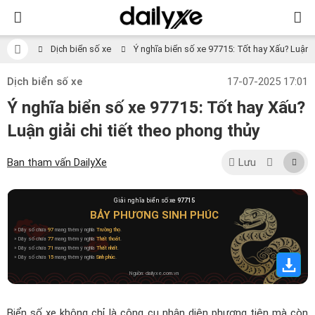
Dịch biển số xe
Ý nghĩa biển số xe 97715: Tốt hay Xấu? Luận gi
Dịch biển số xe
17-07-2025 17:01
Ý nghĩa biển số xe 97715: Tốt hay Xấu?
Luận giải chi tiết theo phong thủy
Ban tham vấn DailyXe
Lưu
Giải nghĩa biển số xe
97715
BẢY PHƯƠNG SINH PHÚC
» Dãy số chứa
97
mang thêm ý nghĩa
Trường thọ
.
» Dãy số chứa
77
mang thêm ý nghĩa
Thất thoát
.
» Dãy số chứa
71
mang thêm ý nghĩa
Thất nhất
.
» Dãy số chứa
15
mang thêm ý nghĩa
Sinh phúc
.
Nguồn: dailyxe.com.vn
Biển số xe không chỉ là công cụ nhận diện phương tiện mà còn