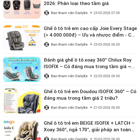
2026: Phân loại theo tầm giá
Ban tham vấn DailyXe
23-03-2026 07:00
Ghế ô tô trẻ em cao cấp Joie Every Stage
(> 4.000.000đ) – Ưu và nhược điểm - Có
đáng đầu tư cho bé từ 0–12 tuổi?
Ban tham vấn DailyXe
23-03-2026 06:00
Đánh giá ghế ô tô xoay 360° Chilux Roy
ISOFIX – Có đáng mua trong tầm giá ~3
triệu
Ban tham vấn DailyXe
22-03-2026 06:00
Ghế ô tô trẻ em Doudou ISOFIX 360° – Có
đáng mua trong tầm giá 2 triệu?
Ban tham vấn DailyXe
21-03-2026 06:00
Ghế ô tô trẻ em BEIGE ISOFIX + LATCH –
Xoay 360°, ngả 170°, giải pháp an toàn
linh hoạt cho bé 0–10 tuổi
Ban tham vấn DailyXe
20-03-2026 06:00