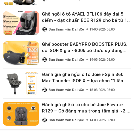
Ghế ngồi ô tô AYAEL BFL106 dây đai 5
điểm - đạt chuẩn ECE R129 cho bé từ 1–
10 tuổi
Ban tham vấn DailyXe
19-03-2026 06:00
Ghế booster BABYPRO BOOSTER PLUS,
có ISOFIX giá ~800k có thực sự đáng
mua?
Ban tham vấn DailyXe
19-03-2026 06:00
Đánh giá ghế ngồi ô tô Joie i-Spin 360
Max Thunder ISOFIX – lựa chọn “1 lần
dùng đến 12 năm” có đáng giá gần 9
Ban tham vấn DailyXe
15-03-2026 06:00
triệu?
Đánh giá ghế ô tô cho bé Joie Elevate
R129 – Có đáng mua trong tầm giá ~2.8
triệu?
Ban tham vấn DailyXe
14-03-2026 06:00