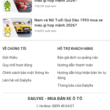
màu gì hợp mệnh 2026?
118,139
lượt xem
Nam và Nữ Tuổi Quý Dậu 1993 mua xe
màu gì hợp mệnh 2026?
114,072
lượt xem
VỀ CHÚNG TÔI
HỖ TRỢ KHÁCH HÀNG
Giới thiệu
Báo giá dịch vụ quảng cáo
Quy chế hoạt động
Hướng dẫn thanh toán
Chính sách bảo mật thông tin
Hướng dẫn hủy/nhận bản tin tự
động
Liên hệ với DailyXe
Thông báo của DailyXe
DAILYXE - MUA BÁN XE Ô TÔ
Hotline: 0899.49.04.07