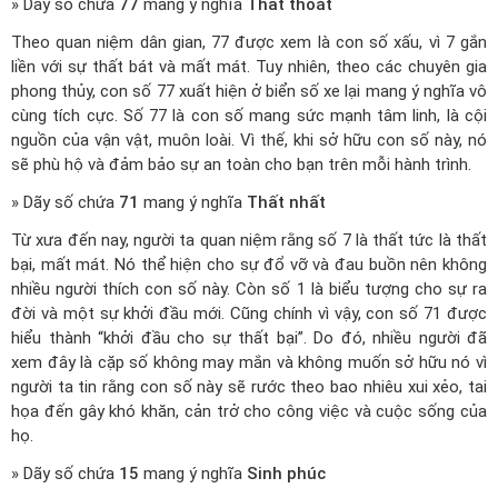
» Dãy số chứa
77
mang ý nghĩa
Thất thoát
Theo quan niệm dân gian, 77 được xem là con số xấu, vì 7 gắn
liền với sự thất bát và mất mát. Tuy nhiên, theo các chuyên gia
phong thủy, con số 77 xuất hiện ở biển số xe lại mang ý nghĩa vô
cùng tích cực. Số 77 là con số mang sức mạnh tâm linh, là cội
nguồn của vận vật, muôn loài. Vì thế, khi sở hữu con số này, nó
sẽ phù hộ và đảm bảo sự an toàn cho bạn trên mỗi hành trình.
» Dãy số chứa
71
mang ý nghĩa
Thất nhất
Từ xưa đến nay, người ta quan niệm rằng số 7 là thất tức là thất
bại, mất mát. Nó thể hiện cho sự đổ vỡ và đau buồn nên không
nhiều người thích con số này. Còn số 1 là biểu tượng cho sự ra
đời và một sự khởi đầu mới. Cũng chính vì vậy, con số 71 được
hiểu thành “khởi đầu cho sự thất bại”. Do đó, nhiều người đã
xem đây là cặp số không may mắn và không muốn sở hữu nó vì
người ta tin rằng con số này sẽ rước theo bao nhiêu xui xẻo, tai
họa đến gây khó khăn, cản trở cho công việc và cuộc sống của
họ.
» Dãy số chứa
15
mang ý nghĩa
Sinh phúc