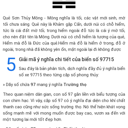
Quẻ Sơn Thủy Mông - Mông nghĩa là tối, các vật mới sinh, mờ
tối chưa sáng. Quẻ này là Khảm gặp Cấn, dưới núi có chỗ hiểm,
tức là cái đất mờ tối; trong hiểm ngoài đỗ tức là cái ý mờ tối,
cho nên đặt tên là Mông. Dưới núi có chỗ hiểm là tượng của quẻ,
Hiểm mà đỗ là Đức của quẻ.Hiểm mà đỗ là hiểm ở trong, đỗ ở
ngoài, trong nhà đã không yên ổn, mặt ngoài lại đi không được
5
Giải mã ý nghĩa chi tiết của biển số 97715
Sau đây là bản phân tích, dịch nghĩa đầy đủ ý nghĩa biển
số xe 97715 theo từng cặp số phong thủy:
» Dãy số chứa
97
mang ý nghĩa
Trường thọ
Theo quan niệm dân gian, con số 97 gắn liền với biểu tượng của
con chim hạc. Vì vậy, cặp số 97 có ý nghĩa đại diện cho khí chất
thanh cao cũng như sức sống trường thọ. Nó thể hiện khát vọng
sống mạnh mẽ với mong muốn được bay cao, vươn xa đến với
một tương lai mới tốt đẹp hơn.