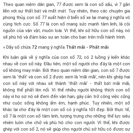
Theo quan niệm dân gian, 77 được xem là con số xấu, vì 7 gắn
liền với sự thất bát và mất mát. Tuy nhiên, theo các chuyên gia
phong thủy, con số 77 xuất hiện ở biển số xe lại mang ý nghĩa vô
cùng tích cực. Số 77 là con số mang sức mạnh tâm linh, là cội
nguồn của vận vật, muôn loài. Vì thế, khi sở hữu con số này, nó
sẽ phù hộ và đảm bảo sự an toàn cho bạn trên mỗi hành trình.
» Dãy số chứa
72
mang ý nghĩa
Thất mãi - Phất mãi
Khi luận giải về ý nghĩa của con số 72, có 2 luồng ý kiến khác
nhau về con số này. Đầu tiên, một số người cho đây là một con
số không may mắn. Bởi theo quan niệm dân gian, con số 7 được
xem là 'thất' và con số 2 được xem là 'mãi mãi', nên khi ghép hai
con số này với nhau sẽ thành 'thất mãi' - thất bát mãi mãi,
không thể phất lên nổi. Vì thế nhiều người không thích con số
này vì họ sợ nó sẽ đem đến vận hạn, gây cản trở công việc cũng
như cuộc sống không ấm êm, hạnh phúc. Tuy nhiên, một số
khác lại cho đây là một con số có ý nghĩa tốt đẹp. Bởi thực tế,
số 7 là một con số tâm linh, tượng trưng cho những thế lực siêu
nhiên luôn che chở và phù hộ cho con người. Vì thế, khi được
ghép với con số 2, nó sẽ giúp cho người chủ sở hữu có được sự