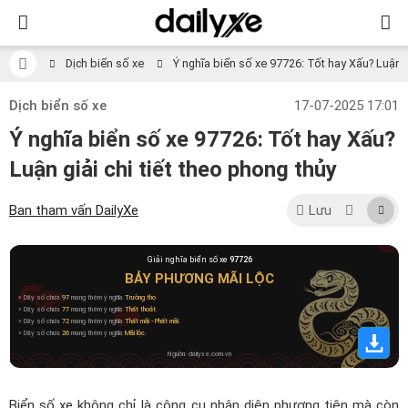
Dịch biển số xe
Ý nghĩa biển số xe 97726: Tốt hay Xấu? Luận gi
Dịch biển số xe
17-07-2025 17:01
Ý nghĩa biển số xe 97726: Tốt hay Xấu?
Luận giải chi tiết theo phong thủy
Ban tham vấn DailyXe
Lưu
Giải nghĩa biển số xe
97726
BẢY PHƯƠNG MÃI LỘC
» Dãy số chứa
97
mang thêm ý nghĩa
Trường thọ
.
» Dãy số chứa
77
mang thêm ý nghĩa
Thất thoát
.
» Dãy số chứa
72
mang thêm ý nghĩa
Thất mãi - Phất mãi
.
» Dãy số chứa
26
mang thêm ý nghĩa
Mãi lộc
.
Nguồn: dailyxe.com.vn
Biển số xe không chỉ là công cụ nhận diện phương tiện mà còn