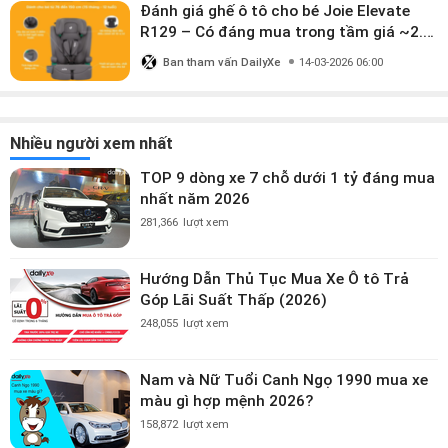
Đánh giá ghế ô tô cho bé Joie Elevate
R129 – Có đáng mua trong tầm giá ~2.8
triệu?
Ban tham vấn DailyXe
14-03-2026 06:00
Nhiều người xem nhất
TOP 9 dòng xe 7 chỗ dưới 1 tỷ đáng mua
nhất năm 2026
281,366
lượt xem
Hướng Dẫn Thủ Tục Mua Xe Ô tô Trả
Góp Lãi Suất Thấp (2026)
248,055
lượt xem
Nam và Nữ Tuổi Canh Ngọ 1990 mua xe
màu gì hợp mệnh 2026?
158,872
lượt xem