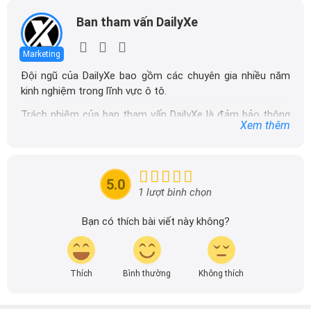
Ban tham vấn DailyXe
Marketing
Đội ngũ của DailyXe bao gồm các chuyên gia nhiều năm
kinh nghiệm trong lĩnh vực ô tô.
Trách nhiệm của ban tham vấn DailyXe là đảm bảo thông
Xem thêm
tin chính xác được đăng tải trên dailyxe.com.vn, thường
xuyên cập nhật thông tin mới về xe ô tô, thông tin khuyến
mãi của các hãng xe để người đọc có thể tiếp cận thông
tin nhanh chóng và dễ dàng hơn.
5.0
1 lượt bình chọn
Bạn có thích bài viết này không?
Thích
Bình thường
Không thích