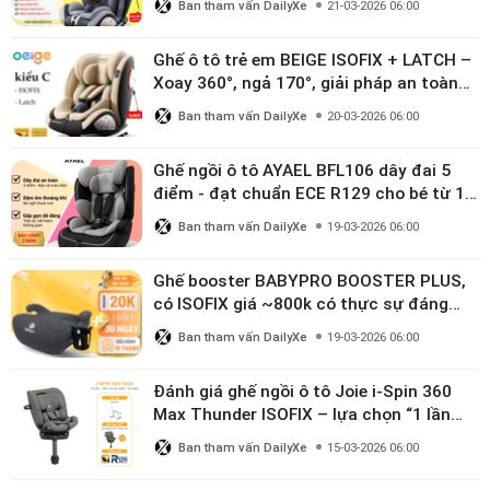
Ban tham vấn DailyXe
21-03-2026 06:00
Ghế ô tô trẻ em BEIGE ISOFIX + LATCH –
Xoay 360°, ngả 170°, giải pháp an toàn
linh hoạt cho bé 0–10 tuổi
Ban tham vấn DailyXe
20-03-2026 06:00
Ghế ngồi ô tô AYAEL BFL106 dây đai 5
điểm - đạt chuẩn ECE R129 cho bé từ 1–
10 tuổi
Ban tham vấn DailyXe
19-03-2026 06:00
Ghế booster BABYPRO BOOSTER PLUS,
có ISOFIX giá ~800k có thực sự đáng
mua?
Ban tham vấn DailyXe
19-03-2026 06:00
Đánh giá ghế ngồi ô tô Joie i-Spin 360
Max Thunder ISOFIX – lựa chọn “1 lần
dùng đến 12 năm” có đáng giá gần 9
Ban tham vấn DailyXe
15-03-2026 06:00
triệu?