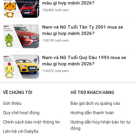
màu gì hợp mệnh 2026?
126,465
lượt xem
Nam và Nữ Tuổi Tân Tỵ 2001 mua xe
màu gì hợp mệnh 2026?
118,139
lượt xem
Nam và Nữ Tuổi Quý Dậu 1993 mua xe
màu gì hợp mệnh 2026?
114,072
lượt xem
VỀ CHÚNG TÔI
HỖ TRỢ KHÁCH HÀNG
Giới thiệu
Báo giá dịch vụ quảng cáo
Quy chế hoạt động
Hướng dẫn thanh toán
Chính sách bảo mật thông tin
Hướng dẫn hủy/nhận bản tin tự
động
Liên hệ với DailyXe