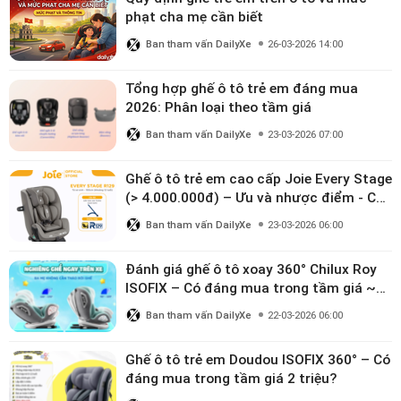
phạt cha mẹ cần biết
Ban tham vấn DailyXe
26-03-2026 14:00
Tổng hợp ghế ô tô trẻ em đáng mua
2026: Phân loại theo tầm giá
Ban tham vấn DailyXe
23-03-2026 07:00
Ghế ô tô trẻ em cao cấp Joie Every Stage
(> 4.000.000đ) – Ưu và nhược điểm - Có
đáng đầu tư cho bé từ 0–12 tuổi?
Ban tham vấn DailyXe
23-03-2026 06:00
Đánh giá ghế ô tô xoay 360° Chilux Roy
ISOFIX – Có đáng mua trong tầm giá ~3
triệu
Ban tham vấn DailyXe
22-03-2026 06:00
Ghế ô tô trẻ em Doudou ISOFIX 360° – Có
đáng mua trong tầm giá 2 triệu?