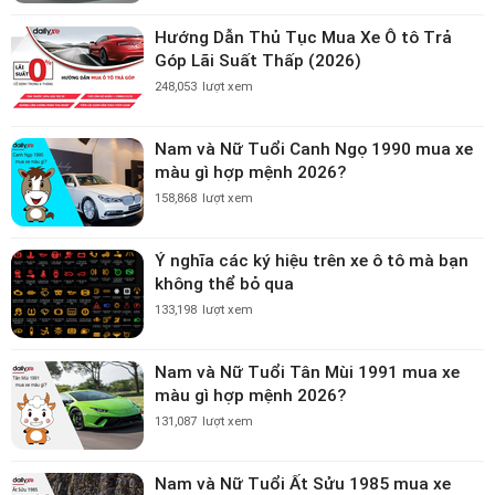
Hướng Dẫn Thủ Tục Mua Xe Ô tô Trả
Góp Lãi Suất Thấp (2026)
248,053
lượt xem
Nam và Nữ Tuổi Canh Ngọ 1990 mua xe
màu gì hợp mệnh 2026?
158,868
lượt xem
Ý nghĩa các ký hiệu trên xe ô tô mà bạn
không thể bỏ qua
133,198
lượt xem
Nam và Nữ Tuổi Tân Mùi 1991 mua xe
màu gì hợp mệnh 2026?
131,087
lượt xem
Nam và Nữ Tuổi Ất Sửu 1985 mua xe