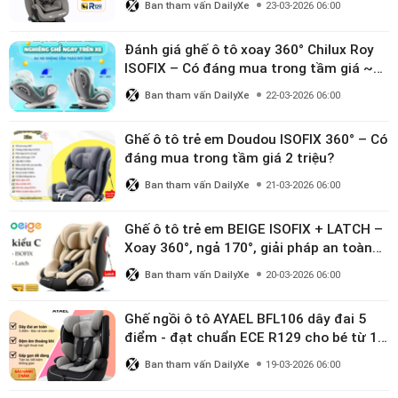
Ban tham vấn DailyXe
23-03-2026 06:00
Đánh giá ghế ô tô xoay 360° Chilux Roy
ISOFIX – Có đáng mua trong tầm giá ~3
triệu
Ban tham vấn DailyXe
22-03-2026 06:00
Ghế ô tô trẻ em Doudou ISOFIX 360° – Có
đáng mua trong tầm giá 2 triệu?
Ban tham vấn DailyXe
21-03-2026 06:00
Ghế ô tô trẻ em BEIGE ISOFIX + LATCH –
Xoay 360°, ngả 170°, giải pháp an toàn
linh hoạt cho bé 0–10 tuổi
Ban tham vấn DailyXe
20-03-2026 06:00
Ghế ngồi ô tô AYAEL BFL106 dây đai 5
điểm - đạt chuẩn ECE R129 cho bé từ 1–
10 tuổi
Ban tham vấn DailyXe
19-03-2026 06:00