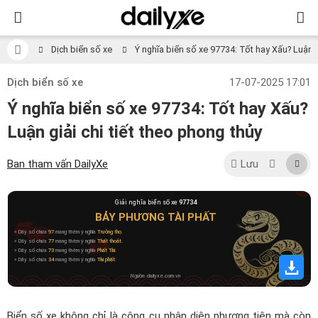
Dịch biển số xe
Ý nghĩa biển số xe 97734: Tốt hay Xấu? Luận gi
Dịch biển số xe
17-07-2025 17:01
Ý nghĩa biển số xe 97734: Tốt hay Xấu?
Luận giải chi tiết theo phong thủy
Ban tham vấn DailyXe
Lưu
Giải nghĩa biển số xe
97734
BẢY PHƯƠNG TÀI PHẤT
» Dãy số chứa
97
mang thêm ý nghĩa
Trường thọ
.
» Dãy số chứa
77
mang thêm ý nghĩa
Thất thoát
.
» Dãy số chứa
73
mang thêm ý nghĩa
Phất Tài
.
» Dãy số chứa
34
mang thêm ý nghĩa
Tài phất
.
Nguồn: dailyxe.com.vn
Biển số xe không chỉ là công cụ nhận diện phương tiện mà còn