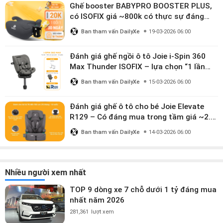
Ghế booster BABYPRO BOOSTER PLUS,
có ISOFIX giá ~800k có thực sự đáng
mua?
Ban tham vấn DailyXe
19-03-2026 06:00
Đánh giá ghế ngồi ô tô Joie i-Spin 360
Max Thunder ISOFIX – lựa chọn “1 lần
dùng đến 12 năm” có đáng giá gần 9
Ban tham vấn DailyXe
15-03-2026 06:00
triệu?
Đánh giá ghế ô tô cho bé Joie Elevate
R129 – Có đáng mua trong tầm giá ~2.8
triệu?
Ban tham vấn DailyXe
14-03-2026 06:00
Nhiều người xem nhất
TOP 9 dòng xe 7 chỗ dưới 1 tỷ đáng mua
nhất năm 2026
281,361
lượt xem