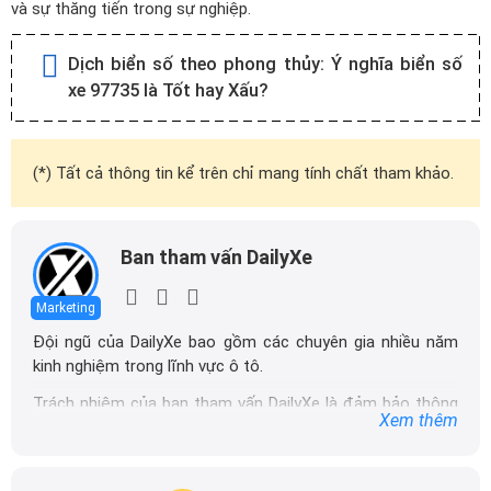
và sự thăng tiến trong sự nghiệp.
Dịch biển số theo phong thủy:
Ý nghĩa biển số
xe 97735 là Tốt hay Xấu?
(*) Tất cả thông tin kể trên chỉ mang tính chất tham khảo.
Ban tham vấn DailyXe
Marketing
Đội ngũ của DailyXe bao gồm các chuyên gia nhiều năm
kinh nghiệm trong lĩnh vực ô tô.
Trách nhiệm của ban tham vấn DailyXe là đảm bảo thông
Xem thêm
tin chính xác được đăng tải trên dailyxe.com.vn, thường
xuyên cập nhật thông tin mới về xe ô tô, thông tin khuyến
mãi của các hãng xe để người đọc có thể tiếp cận thông