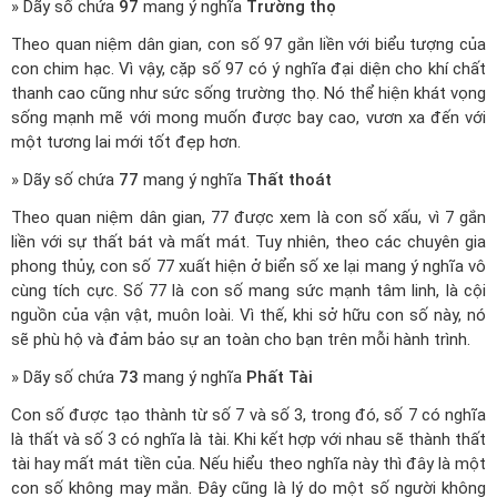
» Dãy số chứa
97
mang ý nghĩa
Trường thọ
Theo quan niệm dân gian, con số 97 gắn liền với biểu tượng của
con chim hạc. Vì vậy, cặp số 97 có ý nghĩa đại diện cho khí chất
thanh cao cũng như sức sống trường thọ. Nó thể hiện khát vọng
sống mạnh mẽ với mong muốn được bay cao, vươn xa đến với
một tương lai mới tốt đẹp hơn.
» Dãy số chứa
77
mang ý nghĩa
Thất thoát
Theo quan niệm dân gian, 77 được xem là con số xấu, vì 7 gắn
liền với sự thất bát và mất mát. Tuy nhiên, theo các chuyên gia
phong thủy, con số 77 xuất hiện ở biển số xe lại mang ý nghĩa vô
cùng tích cực. Số 77 là con số mang sức mạnh tâm linh, là cội
nguồn của vận vật, muôn loài. Vì thế, khi sở hữu con số này, nó
sẽ phù hộ và đảm bảo sự an toàn cho bạn trên mỗi hành trình.
» Dãy số chứa
73
mang ý nghĩa
Phất Tài
Con số được tạo thành từ số 7 và số 3, trong đó, số 7 có nghĩa
là thất và số 3 có nghĩa là tài. Khi kết hợp với nhau sẽ thành thất
tài hay mất mát tiền của. Nếu hiểu theo nghĩa này thì đây là một
con số không may mắn. Đây cũng là lý do một số người không