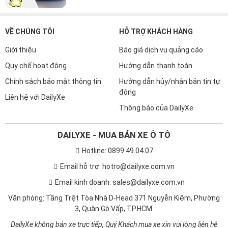
VỀ CHÚNG TÔI
HỖ TRỢ KHÁCH HÀNG
Giới thiệu
Báo giá dịch vụ quảng cáo
Quy chế hoạt động
Hướng dẫn thanh toán
Chính sách bảo mật thông tin
Hướng dẫn hủy/nhận bản tin tự
động
Liên hệ với DailyXe
Thông báo của DailyXe
DAILYXE - MUA BÁN XE Ô TÔ
Hotline: 0899.49.04.07
Email hỗ trợ: hotro@dailyxe.com.vn
Email kinh doanh: sales@dailyxe.com.vn
Văn phòng: Tầng Trệt Tòa Nhà D-Head 371 Nguyễn Kiệm, Phường
3, Quận Gò Vấp, TP.HCM.
DailyXe không bán xe trực tiếp, Quý Khách mua xe xin vui lòng liên hệ