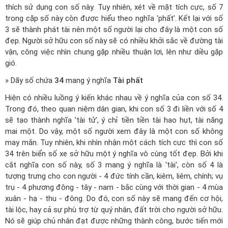
thích sử dụng con số này. Tuy nhiên, xét về mặt tích cực, số 7
trong cặp số này còn được hiểu theo nghĩa 'phất'. Kết lại với số
3 sẽ thành phát tài nên một số người lại cho đây là một con số
đẹp. Người sở hữu con số này sẽ có nhiều khởi sắc về đường tài
vận, công việc nhìn chung gặp nhiều thuận lợi, lên như diều gặp
gió.
» Dãy số chứa
34
mang ý nghĩa
Tài phất
Hiện có nhiều luồng ý kiến khác nhau về ý nghĩa của con số 34.
Trong đó, theo quan niệm dân gian, khi con số 3 đi liền với số 4
sẽ tạo thành nghĩa 'tài tử', ý chỉ tiền tiền tài hao hụt, tài năng
mai một. Do vậy, một số người xem đây là một con số không
may mắn. Tuy nhiên, khi nhìn nhận một cách tích cực thì con số
34 trên biển số xe sở hữu một ý nghĩa vô cùng tốt đẹp. Bởi khi
cắt nghĩa con số này, số 3 mang ý nghĩa là 'tài', còn số 4 là
tượng trưng cho con người - 4 đức tính cần, kiêm, liêm, chính; vụ
trụ - 4 phương đông - tây - nam - bắc cùng với thời gian - 4 mùa
xuân - hạ - thu - đông. Do đó, con số này sẽ mang đến cơ hội,
tài lộc, hay cả sự phù trợ từ quý nhân, đất trời cho người sở hữu.
Nó sẽ giúp chủ nhân đạt được những thành công, bước tiến mới