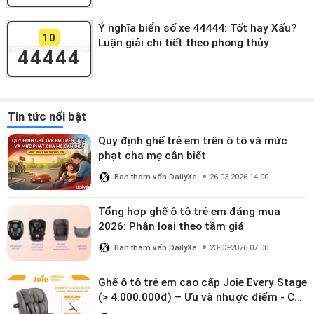
Ý nghĩa biển số xe 44444: Tốt hay Xấu?
10
Luận giải chi tiết theo phong thủy
44444
Tin tức nổi bật
Quy định ghế trẻ em trên ô tô và mức
phạt cha mẹ cần biết
Ban tham vấn DailyXe
26-03-2026 14:00
Tổng hợp ghế ô tô trẻ em đáng mua
2026: Phân loại theo tầm giá
Ban tham vấn DailyXe
23-03-2026 07:00
Ghế ô tô trẻ em cao cấp Joie Every Stage
(> 4.000.000đ) – Ưu và nhược điểm - Có
đáng đầu tư cho bé từ 0–12 tuổi?