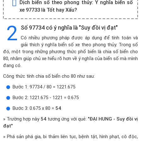
Dịch biển số theo phong thủy:
Ý nghĩa biển số
xe 97733 là Tốt hay Xấu?
2
Số 97734 có ý nghĩa là "Suy đồi vị đạt"
Có nhiều phương pháp được áp dụng để tính toán và
giải thích ý nghĩa biển số xe theo phong thủy. Trong số
đó, một trong những phương thức phổ biến là chia số biển cho
80, nhằm giúp chủ xe hiểu rõ hơn về ý nghĩa của biển số mà mình
đang có.
Công thức tính chia số biển cho 80 như sau:
Bước 1: 97734 / 80 = 1221.675
Bước 2: 1221.675 - 1221 = 0.675
Bước 3: 0.675 x 80 =
54
» Trường hợp này
54
tương ứng với quẻ:
"ĐẠI HUNG - Suy đồi vị
đạt"
» Phá sản phá gia, bi thảm liên tục, bệnh tật, hình phạt, cô độc,