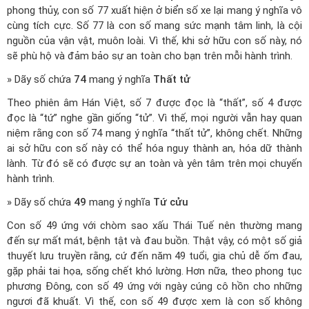
phong thủy, con số 77 xuất hiện ở biển số xe lại mang ý nghĩa vô
cùng tích cực. Số 77 là con số mang sức mạnh tâm linh, là cội
nguồn của vận vật, muôn loài. Vì thế, khi sở hữu con số này, nó
sẽ phù hộ và đảm bảo sự an toàn cho bạn trên mỗi hành trình.
» Dãy số chứa
74
mang ý nghĩa
Thất tử
Theo phiên âm Hán Việt, số 7 được đọc là “thất”, số 4 được
đọc là “tứ” nghe gần giống “tử”. Vì thế, mọi người vẫn hay quan
niệm rằng con số 74 mang ý nghĩa “thất tử”, không chết. Những
ai sở hữu con số này có thể hóa nguy thành an, hóa dữ thành
lành. Từ đó sẽ có được sự an toàn và yên tâm trên mọi chuyến
hành trình.
» Dãy số chứa
49
mang ý nghĩa
Tứ cửu
Con số 49 ứng với chòm sao xấu Thái Tuế nên thường mang
đến sự mất mát, bệnh tật và đau buồn. Thật vậy, có một số giả
thuyết lưu truyền rằng, cứ đến năm 49 tuổi, gia chủ dễ ốm đau,
gặp phải tai họa, sống chết khó lường. Hơn nữa, theo phong tục
phương Đông, con số 49 ứng với ngày cúng cô hồn cho những
ngươi đã khuất. Vì thế, con số 49 được xem là con số không