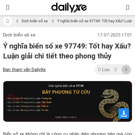
Dịch biển số xe
Ý nghĩa biển số xe 97749: Tốt hay Xấu? Luận gi
Dịch biển số xe
17-07-2025 17:01
Ý nghĩa biển số xe 97749: Tốt hay Xấu?
Luận giải chi tiết theo phong thủy
Ban tham vấn DailyXe
Lưu
Giải nghĩa biển số xe
97749
BẢY PHƯƠNG TỨ CỬU
» Dãy số chứa
97
mang thêm ý nghĩa
Trường thọ
.
» Dãy số chứa
77
mang thêm ý nghĩa
Thất thoát
.
» Dãy số chứa
74
mang thêm ý nghĩa
Thất tử
.
» Dãy số chứa
49
mang thêm ý nghĩa
Tứ cửu
.
Nguồn: dailyxe.com.vn
Biển số xe không chỉ là công cụ nhận diện phương tiện mà còn