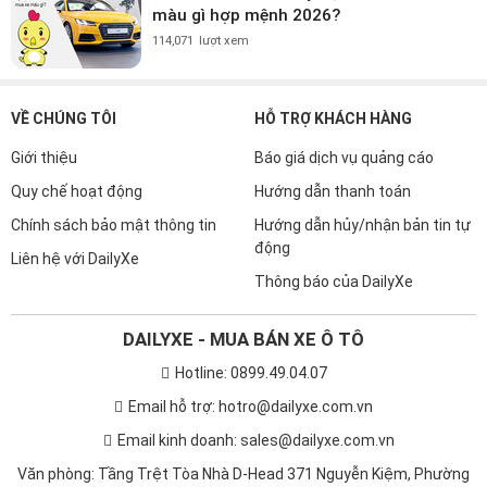
màu gì hợp mệnh 2026?
114,071
lượt xem
VỀ CHÚNG TÔI
HỖ TRỢ KHÁCH HÀNG
Giới thiệu
Báo giá dịch vụ quảng cáo
Quy chế hoạt động
Hướng dẫn thanh toán
Chính sách bảo mật thông tin
Hướng dẫn hủy/nhận bản tin tự
động
Liên hệ với DailyXe
Thông báo của DailyXe
DAILYXE - MUA BÁN XE Ô TÔ
Hotline: 0899.49.04.07
Email hỗ trợ: hotro@dailyxe.com.vn
Email kinh doanh: sales@dailyxe.com.vn
Văn phòng: Tầng Trệt Tòa Nhà D-Head 371 Nguyễn Kiệm, Phường