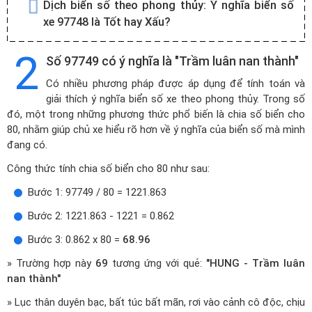
Dịch biển số theo phong thủy:
Ý nghĩa biển số
xe 97748 là Tốt hay Xấu?
2
Số 97749 có ý nghĩa là "Trầm luân nan thành"
Có nhiều phương pháp được áp dụng để tính toán và
giải thích ý nghĩa biển số xe theo phong thủy. Trong số
đó, một trong những phương thức phổ biến là chia số biển cho
80, nhằm giúp chủ xe hiểu rõ hơn về ý nghĩa của biển số mà mình
đang có.
Công thức tính chia số biển cho 80 như sau:
Bước 1: 97749 / 80 = 1221.863
Bước 2: 1221.863 - 1221 = 0.862
Bước 3: 0.862 x 80 =
68.96
» Trường hợp này
69
tương ứng với quẻ:
"HUNG - Trầm luân
nan thành"
» Lục thân duyên bạc, bất túc bất mãn, rơi vào cảnh cô độc, chịu