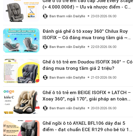
Ghế ô tô trẻ em cao cấp Joie Every Stage
(> 4.000.000đ) – Ưu và nhược điểm - Có
đáng đầu tư cho bé từ 0–12 tuổi?
Ban tham vấn DailyXe
23-03-2026 06:00
Đánh giá ghế ô tô xoay 360° Chilux Roy
ISOFIX – Có đáng mua trong tầm giá ~3
triệu
Ban tham vấn DailyXe
22-03-2026 06:00
Ghế ô tô trẻ em Doudou ISOFIX 360° – Có
đáng mua trong tầm giá 2 triệu?
Ban tham vấn DailyXe
21-03-2026 06:00
Ghế ô tô trẻ em BEIGE ISOFIX + LATCH –
Xoay 360°, ngả 170°, giải pháp an toàn
linh hoạt cho bé 0–10 tuổi
Ban tham vấn DailyXe
20-03-2026 06:00
Ghế ngồi ô tô AYAEL BFL106 dây đai 5
điểm - đạt chuẩn ECE R129 cho bé từ 1–
10 tuổi