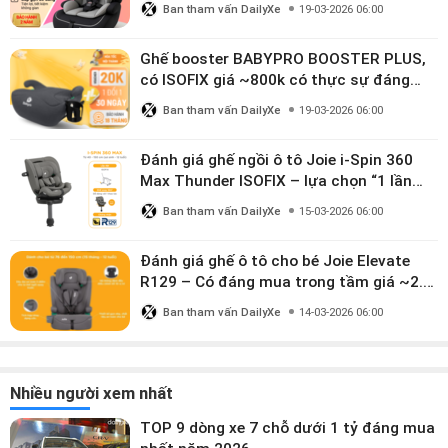
Ban tham vấn DailyXe
19-03-2026 06:00
Ghế booster BABYPRO BOOSTER PLUS,
có ISOFIX giá ~800k có thực sự đáng
mua?
Ban tham vấn DailyXe
19-03-2026 06:00
Đánh giá ghế ngồi ô tô Joie i-Spin 360
Max Thunder ISOFIX – lựa chọn “1 lần
dùng đến 12 năm” có đáng giá gần 9
Ban tham vấn DailyXe
15-03-2026 06:00
triệu?
Đánh giá ghế ô tô cho bé Joie Elevate
R129 – Có đáng mua trong tầm giá ~2.8
triệu?
Ban tham vấn DailyXe
14-03-2026 06:00
Nhiều người xem nhất
TOP 9 dòng xe 7 chỗ dưới 1 tỷ đáng mua