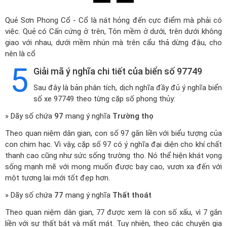
Quẻ Sơn Phong Cổ - Cổ là nát hỏng đến cực điểm mà phải có
việc. Quẻ có Cấn cứng ở trên, Tôn mềm ở dưới, trên dưới không
giao với nhau, dưới mềm nhún mà trên cẩu thả dừng đậu, cho
nên là cổ
5
Giải mã ý nghĩa chi tiết của biển số 97749
Sau đây là bản phân tích, dịch nghĩa đầy đủ ý nghĩa biển
số xe 97749 theo từng cặp số phong thủy:
» Dãy số chứa
97
mang ý nghĩa
Trường thọ
Theo quan niệm dân gian, con số 97 gắn liền với biểu tượng của
con chim hạc. Vì vậy, cặp số 97 có ý nghĩa đại diện cho khí chất
thanh cao cũng như sức sống trường thọ. Nó thể hiện khát vọng
sống mạnh mẽ với mong muốn được bay cao, vươn xa đến với
một tương lai mới tốt đẹp hơn.
» Dãy số chứa
77
mang ý nghĩa
Thất thoát
Theo quan niệm dân gian, 77 được xem là con số xấu, vì 7 gắn
liền với sự thất bát và mất mát. Tuy nhiên, theo các chuyên gia