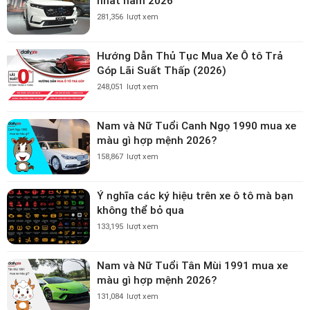
nhất năm 2026
281,356
lượt xem
Hướng Dẫn Thủ Tục Mua Xe Ô tô Trả
Góp Lãi Suất Thấp (2026)
248,051
lượt xem
Nam và Nữ Tuổi Canh Ngọ 1990 mua xe
màu gì hợp mệnh 2026?
158,867
lượt xem
Ý nghĩa các ký hiệu trên xe ô tô mà bạn
không thể bỏ qua
133,195
lượt xem
Nam và Nữ Tuổi Tân Mùi 1991 mua xe
màu gì hợp mệnh 2026?
131,084
lượt xem