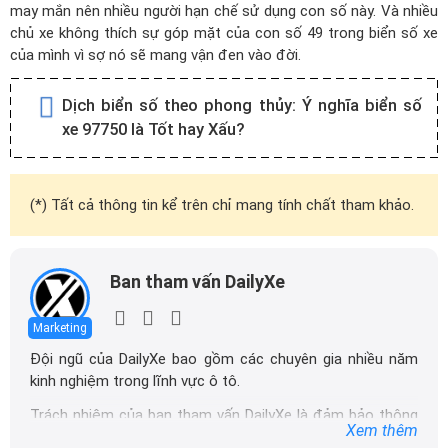
may mắn nên nhiều người hạn chế sử dụng con số này. Và nhiều
chủ xe không thích sự góp mặt của con số 49 trong biển số xe
của mình vì sợ nó sẽ mang vận đen vào đời.
Dịch biển số theo phong thủy:
Ý nghĩa biển số
xe 97750 là Tốt hay Xấu?
(*) Tất cả thông tin kể trên chỉ mang tính chất tham khảo.
Ban tham vấn DailyXe
Marketing
Đội ngũ của DailyXe bao gồm các chuyên gia nhiều năm
kinh nghiệm trong lĩnh vực ô tô.
Trách nhiệm của ban tham vấn DailyXe là đảm bảo thông
Xem thêm
tin chính xác được đăng tải trên dailyxe.com.vn, thường