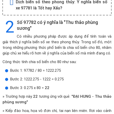
Dịch biển số theo phong thủy:
Ý nghĩa biển số
xe 97781 là Tốt hay Xấu?
2
Số 97782 có ý nghĩa là "Thu thảo phùng
sương"
Có nhiều phương pháp được áp dụng để tính toán và
giải thích ý nghĩa biển số xe theo phong thủy. Trong số đó, một
trong những phương thức phổ biến là chia số biển cho 80, nhằm
giúp chủ xe hiểu rõ hơn về ý nghĩa của biển số mà mình đang có.
Công thức tính chia số biển cho 80 như sau:
Bước 1: 97782 / 80 = 1222.275
Bước 2: 1222.275 - 1222 = 0.275
Bước 3: 0.275 x 80 =
22
» Trường hợp này
22
tương ứng với quẻ:
"ĐẠI HUNG - Thu thảo
phùng sương"
» Kiếp đào hoa, họa vô đơn chí, tai nạn liên miên. Rơi vào cảnh