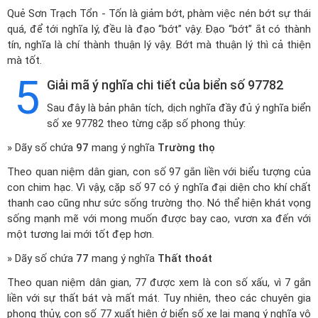
Quẻ Sơn Trạch Tổn - Tốn là giảm bớt, phàm việc nén bớt sự thái
quá, để tới nghĩa lý, đều là đạo “bớt” vậy. Đạo “bớt” ắt có thành
tín, nghĩa là chí thành thuận lý vậy. Bớt mà thuận lý thì cả thiện
mà tốt.
5
Giải mã ý nghĩa chi tiết của biển số 97782
Sau đây là bản phân tích, dịch nghĩa đầy đủ ý nghĩa biển
số xe 97782 theo từng cặp số phong thủy:
» Dãy số chứa
97
mang ý nghĩa
Trường thọ
Theo quan niệm dân gian, con số 97 gắn liền với biểu tượng của
con chim hạc. Vì vậy, cặp số 97 có ý nghĩa đại diện cho khí chất
thanh cao cũng như sức sống trường thọ. Nó thể hiện khát vọng
sống mạnh mẽ với mong muốn được bay cao, vươn xa đến với
một tương lai mới tốt đẹp hơn.
» Dãy số chứa
77
mang ý nghĩa
Thất thoát
Theo quan niệm dân gian, 77 được xem là con số xấu, vì 7 gắn
liền với sự thất bát và mất mát. Tuy nhiên, theo các chuyên gia
phong thủy, con số 77 xuất hiện ở biển số xe lại mang ý nghĩa vô