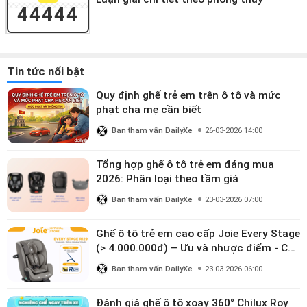
44444
Tin tức nổi bật
Quy định ghế trẻ em trên ô tô và mức
phạt cha mẹ cần biết
Ban tham vấn DailyXe
26-03-2026 14:00
Tổng hợp ghế ô tô trẻ em đáng mua
2026: Phân loại theo tầm giá
Ban tham vấn DailyXe
23-03-2026 07:00
Ghế ô tô trẻ em cao cấp Joie Every Stage
(> 4.000.000đ) – Ưu và nhược điểm - Có
đáng đầu tư cho bé từ 0–12 tuổi?
Ban tham vấn DailyXe
23-03-2026 06:00
Đánh giá ghế ô tô xoay 360° Chilux Roy