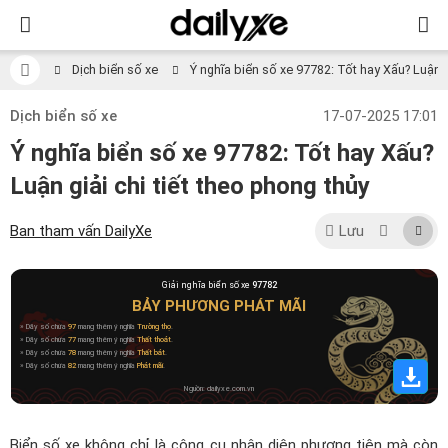
Dịch biển số xe
Ý nghĩa biển số xe 97782: Tốt hay Xấu? Luận gi
Dịch biển số xe
17-07-2025 17:01
Ý nghĩa biển số xe 97782: Tốt hay Xấu?
Luận giải chi tiết theo phong thủy
Ban tham vấn DailyXe
Lưu
Giải nghĩa biển số xe
97782
BẢY PHƯƠNG PHÁT MÃI
» Dãy số chứa
97
mang thêm ý nghĩa
Trường thọ
.
» Dãy số chứa
77
mang thêm ý nghĩa
Thất thoát
.
» Dãy số chứa
78
mang thêm ý nghĩa
Thất bát
.
» Dãy số chứa
82
mang thêm ý nghĩa
Phát mãi
.
Nguồn: dailyxe.com.vn
Biển số xe không chỉ là công cụ nhận diện phương tiện mà còn