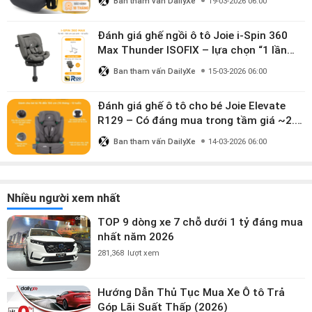
Ban tham vấn DailyXe
19-03-2026 06:00
Đánh giá ghế ngồi ô tô Joie i-Spin 360
Max Thunder ISOFIX – lựa chọn “1 lần
dùng đến 12 năm” có đáng giá gần 9
Ban tham vấn DailyXe
15-03-2026 06:00
triệu?
Đánh giá ghế ô tô cho bé Joie Elevate
R129 – Có đáng mua trong tầm giá ~2.8
triệu?
Ban tham vấn DailyXe
14-03-2026 06:00
Nhiều người xem nhất
TOP 9 dòng xe 7 chỗ dưới 1 tỷ đáng mua
nhất năm 2026
281,368
lượt xem
Hướng Dẫn Thủ Tục Mua Xe Ô tô Trả
Góp Lãi Suất Thấp (2026)