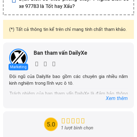
xe 97783 là Tốt hay Xấu?
(*) Tất cả thông tin kể trên chỉ mang tính chất tham khảo.
Ban tham vấn DailyXe
Marketing
Đội ngũ của DailyXe bao gồm các chuyên gia nhiều năm
kinh nghiệm trong lĩnh vực ô tô.
Trách nhiệm của ban tham vấn DailyXe là đảm bảo thông
Xem thêm
tin chính xác được đăng tải trên dailyxe.com.vn, thường
xuyên cập nhật thông tin mới về xe ô tô, thông tin khuyến
mãi của các hãng xe để người đọc có thể tiếp cận thông
tin nhanh chóng và dễ dàng hơn.
5.0
1 lượt bình chọn