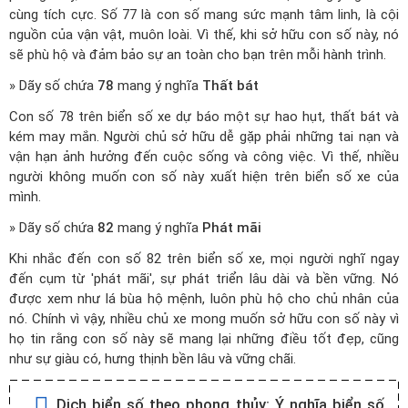
cùng tích cực. Số 77 là con số mang sức mạnh tâm linh, là cội
nguồn của vận vật, muôn loài. Vì thế, khi sở hữu con số này, nó
sẽ phù hộ và đảm bảo sự an toàn cho bạn trên mỗi hành trình.
» Dãy số chứa
78
mang ý nghĩa
Thất bát
Con số 78 trên biển số xe dự báo một sự hao hụt, thất bát và
kém may mắn. Người chủ sở hữu dễ gặp phải những tai nạn và
vận hạn ảnh hưởng đến cuộc sống và công việc. Vì thế, nhiều
người không muốn con số này xuất hiện trên biển số xe của
mình.
» Dãy số chứa
82
mang ý nghĩa
Phát mãi
Khi nhắc đến con số 82 trên biển số xe, mọi người nghĩ ngay
đến cụm từ 'phát mãi', sự phát triển lâu dài và bền vững. Nó
được xem như lá bùa hộ mệnh, luôn phù hộ cho chủ nhân của
nó. Chính vì vậy, nhiều chủ xe mong muốn sở hữu con số này vì
họ tin rằng con số này sẽ mang lại những điều tốt đẹp, cũng
như sự giàu có, hưng thịnh bền lâu và vững chãi.
Dịch biển số theo phong thủy:
Ý nghĩa biển số