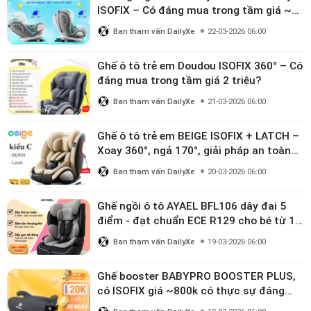
ISOFIX – Có đáng mua trong tầm giá ~3
triệu
Ban tham vấn DailyXe
22-03-2026 06:00
Ghế ô tô trẻ em Doudou ISOFIX 360° – Có
đáng mua trong tầm giá 2 triệu?
Ban tham vấn DailyXe
21-03-2026 06:00
Ghế ô tô trẻ em BEIGE ISOFIX + LATCH –
Xoay 360°, ngả 170°, giải pháp an toàn
linh hoạt cho bé 0–10 tuổi
Ban tham vấn DailyXe
20-03-2026 06:00
Ghế ngồi ô tô AYAEL BFL106 dây đai 5
điểm - đạt chuẩn ECE R129 cho bé từ 1–
10 tuổi
Ban tham vấn DailyXe
19-03-2026 06:00
Ghế booster BABYPRO BOOSTER PLUS,
có ISOFIX giá ~800k có thực sự đáng
mua?