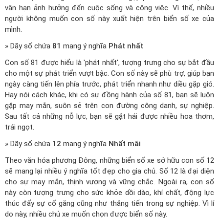
vận hạn ảnh hưởng đến cuộc sống và công việc. Vì thế, nhiều
người không muốn con số này xuất hiện trên biển số xe của
mình.
» Dãy số chứa
81
mang ý nghĩa
Phát nhất
Con số 81 được hiểu là 'phát nhất', tượng trưng cho sự bắt đầu
cho một sự phát triển vượt bậc. Con số này sẽ phù trợ, giúp bạn
ngày càng tiến lên phía trước, phát triển nhanh như diều gặp gió.
Hay nói cách khác, khi có sự đồng hành của số 81, bạn sẽ luôn
gặp may mắn, suôn sẻ trên con đường công danh, sự nghiệp.
Sau tất cả những nỗ lực, bạn sẽ gặt hái được nhiều hoa thơm,
trái ngọt.
» Dãy số chứa
12
mang ý nghĩa
Nhất mãi
Theo văn hóa phương Đông, những biển số xe sở hữu con số 12
sẽ mang lại nhiều ý nghĩa tốt đẹp cho gia chủ. Số 12 là đại diện
cho sự may mắn, thịnh vượng và vững chắc. Ngoài ra, con số
này còn tượng trưng cho sức khỏe dồi dào, khí chất, động lực
thúc đẩy sự cố gắng cũng như thăng tiến trong sự nghiệp. Vì lí
do này, nhiều chủ xe muốn chọn được biển số này.