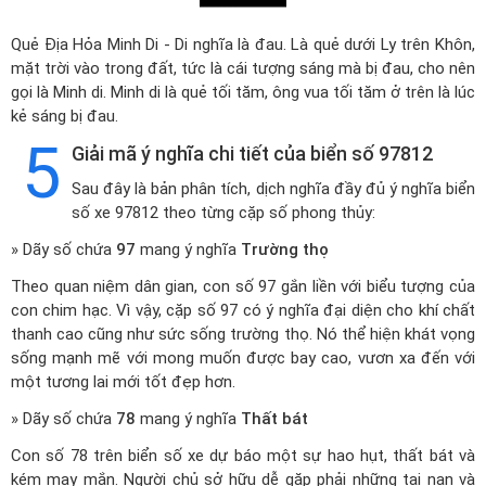
Quẻ Địa Hỏa Minh Di - Di nghĩa là đau. Là quẻ dưới Ly trên Khôn,
mặt trời vào trong đất, tức là cái tượng sáng mà bị đau, cho nên
gọi là Minh di. Minh di là quẻ tối tăm, ông vua tối tăm ở trên là lúc
kẻ sáng bị đau.
5
Giải mã ý nghĩa chi tiết của biển số 97812
Sau đây là bản phân tích, dịch nghĩa đầy đủ ý nghĩa biển
số xe 97812 theo từng cặp số phong thủy:
» Dãy số chứa
97
mang ý nghĩa
Trường thọ
Theo quan niệm dân gian, con số 97 gắn liền với biểu tượng của
con chim hạc. Vì vậy, cặp số 97 có ý nghĩa đại diện cho khí chất
thanh cao cũng như sức sống trường thọ. Nó thể hiện khát vọng
sống mạnh mẽ với mong muốn được bay cao, vươn xa đến với
một tương lai mới tốt đẹp hơn.
» Dãy số chứa
78
mang ý nghĩa
Thất bát
Con số 78 trên biển số xe dự báo một sự hao hụt, thất bát và
kém may mắn. Người chủ sở hữu dễ gặp phải những tai nạn và