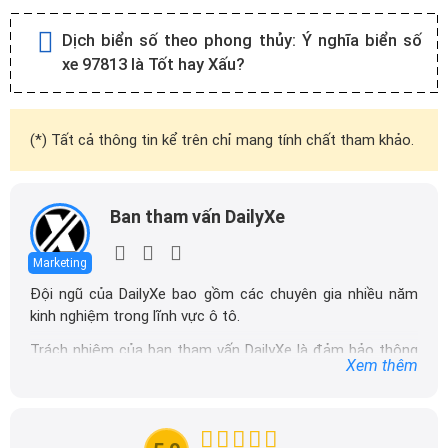
Dịch biển số theo phong thủy:
Ý nghĩa biển số
xe 97813 là Tốt hay Xấu?
(*) Tất cả thông tin kể trên chỉ mang tính chất tham khảo.
Ban tham vấn DailyXe
Marketing
Đội ngũ của DailyXe bao gồm các chuyên gia nhiều năm
kinh nghiệm trong lĩnh vực ô tô.
Trách nhiệm của ban tham vấn DailyXe là đảm bảo thông
Xem thêm
tin chính xác được đăng tải trên dailyxe.com.vn, thường
xuyên cập nhật thông tin mới về xe ô tô, thông tin khuyến
mãi của các hãng xe để người đọc có thể tiếp cận thông
tin nhanh chóng và dễ dàng hơn.