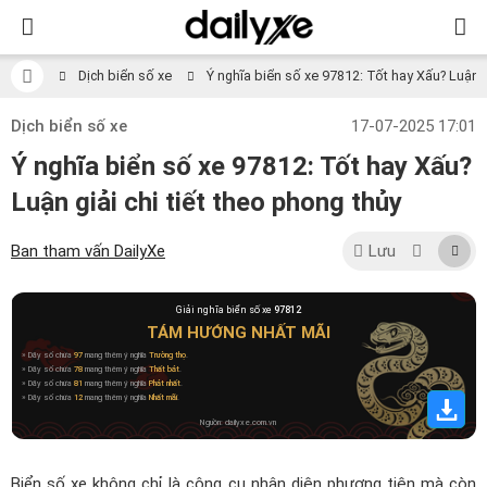
Dịch biển số xe
Ý nghĩa biển số xe 97812: Tốt hay Xấu? Luận gi
Dịch biển số xe
17-07-2025 17:01
Ý nghĩa biển số xe 97812: Tốt hay Xấu?
Luận giải chi tiết theo phong thủy
Ban tham vấn DailyXe
Lưu
Giải nghĩa biển số xe
97812
TÁM HƯỚNG NHẤT MÃI
» Dãy số chứa
97
mang thêm ý nghĩa
Trường thọ
.
» Dãy số chứa
78
mang thêm ý nghĩa
Thất bát
.
» Dãy số chứa
81
mang thêm ý nghĩa
Phát nhất
.
» Dãy số chứa
12
mang thêm ý nghĩa
Nhất mãi
.
Nguồn: dailyxe.com.vn
Biển số xe không chỉ là công cụ nhận diện phương tiện mà còn