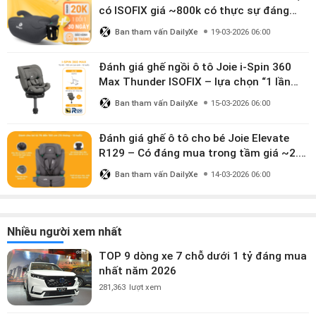
có ISOFIX giá ~800k có thực sự đáng
mua?
Ban tham vấn DailyXe
19-03-2026 06:00
Đánh giá ghế ngồi ô tô Joie i-Spin 360
Max Thunder ISOFIX – lựa chọn “1 lần
dùng đến 12 năm” có đáng giá gần 9
Ban tham vấn DailyXe
15-03-2026 06:00
triệu?
Đánh giá ghế ô tô cho bé Joie Elevate
R129 – Có đáng mua trong tầm giá ~2.8
triệu?
Ban tham vấn DailyXe
14-03-2026 06:00
Nhiều người xem nhất
TOP 9 dòng xe 7 chỗ dưới 1 tỷ đáng mua
nhất năm 2026
281,363
lượt xem