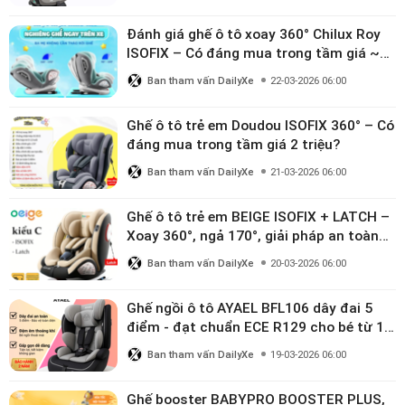
Đánh giá ghế ô tô xoay 360° Chilux Roy
ISOFIX – Có đáng mua trong tầm giá ~3
triệu
Ban tham vấn DailyXe
22-03-2026 06:00
Ghế ô tô trẻ em Doudou ISOFIX 360° – Có
đáng mua trong tầm giá 2 triệu?
Ban tham vấn DailyXe
21-03-2026 06:00
Ghế ô tô trẻ em BEIGE ISOFIX + LATCH –
Xoay 360°, ngả 170°, giải pháp an toàn
linh hoạt cho bé 0–10 tuổi
Ban tham vấn DailyXe
20-03-2026 06:00
Ghế ngồi ô tô AYAEL BFL106 dây đai 5
điểm - đạt chuẩn ECE R129 cho bé từ 1–
10 tuổi
Ban tham vấn DailyXe
19-03-2026 06:00
Ghế booster BABYPRO BOOSTER PLUS,