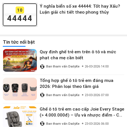
Ý nghĩa biển số xe 44444: Tốt hay Xấu?
10
Luận giải chi tiết theo phong thủy
44444
Tin tức nổi bật
Quy định ghế trẻ em trên ô tô và mức
phạt cha mẹ cần biết
Ban tham vấn DailyXe
26-03-2026 14:00
Tổng hợp ghế ô tô trẻ em đáng mua
2026: Phân loại theo tầm giá
Ban tham vấn DailyXe
23-03-2026 07:00
Ghế ô tô trẻ em cao cấp Joie Every Stage
(> 4.000.000đ) – Ưu và nhược điểm - Có
đáng đầu tư cho bé từ 0–12 tuổi?
Ban tham vấn DailyXe
23-03-2026 06:00