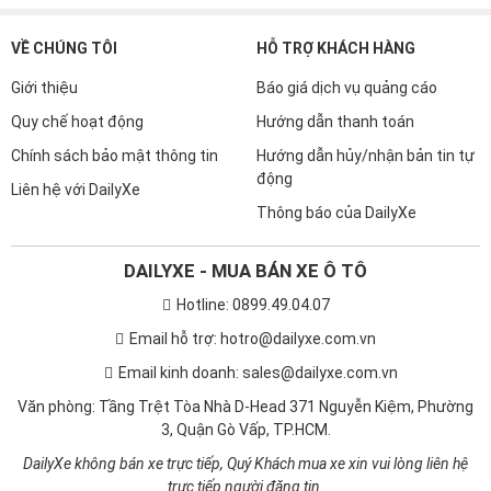
VỀ CHÚNG TÔI
HỖ TRỢ KHÁCH HÀNG
Giới thiệu
Báo giá dịch vụ quảng cáo
Quy chế hoạt động
Hướng dẫn thanh toán
Chính sách bảo mật thông tin
Hướng dẫn hủy/nhận bản tin tự
động
Liên hệ với DailyXe
Thông báo của DailyXe
DAILYXE - MUA BÁN XE Ô TÔ
Hotline: 0899.49.04.07
Email hỗ trợ: hotro@dailyxe.com.vn
Email kinh doanh: sales@dailyxe.com.vn
Văn phòng: Tầng Trệt Tòa Nhà D-Head 371 Nguyễn Kiệm, Phường
3, Quận Gò Vấp, TP.HCM.
DailyXe không bán xe trực tiếp, Quý Khách mua xe xin vui lòng liên hệ
trực tiếp người đăng tin.