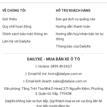
VỀ CHÚNG TÔI
HỖ TRỢ KHÁCH HÀNG
Giới thiệu
Báo giá dịch vụ quảng cáo
Quy chế hoạt động
Hướng dẫn thanh toán
Chính sách bảo mật thông tin
Hướng dẫn hủy/nhận bản tin tự
động
Liên hệ với DailyXe
Thông báo của DailyXe
DAILYXE - MUA BÁN XE Ô TÔ
Hotline: 0899.49.04.07
Email hỗ trợ: hotro@dailyxe.com.vn
Email kinh doanh: sales@dailyxe.com.vn
Văn phòng: Tầng Trệt Tòa Nhà D-Head 371 Nguyễn Kiệm, Phường
3, Quận Gò Vấp, TP.HCM.
DailyXe không bán xe trực tiếp, Quý Khách mua xe xin vui lòng liên hệ
trực tiếp người đăng tin.