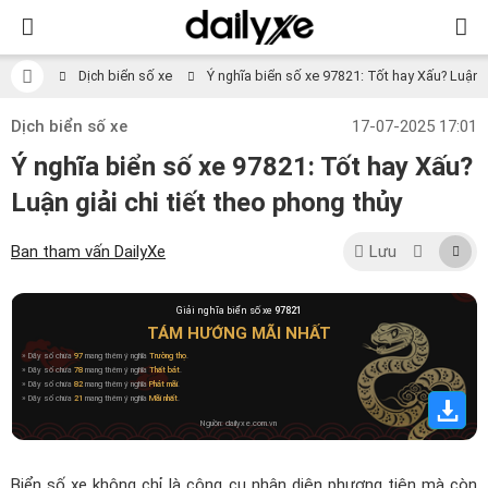
Dịch biển số xe
Ý nghĩa biển số xe 97821: Tốt hay Xấu? Luận gi
Dịch biển số xe
17-07-2025 17:01
Ý nghĩa biển số xe 97821: Tốt hay Xấu?
Luận giải chi tiết theo phong thủy
Ban tham vấn DailyXe
Lưu
Giải nghĩa biển số xe
97821
TÁM HƯỚNG MÃI NHẤT
» Dãy số chứa
97
mang thêm ý nghĩa
Trường thọ
.
» Dãy số chứa
78
mang thêm ý nghĩa
Thất bát
.
» Dãy số chứa
82
mang thêm ý nghĩa
Phát mãi
.
» Dãy số chứa
21
mang thêm ý nghĩa
Mãi nhất
.
Nguồn: dailyxe.com.vn
Biển số xe không chỉ là công cụ nhận diện phương tiện mà còn