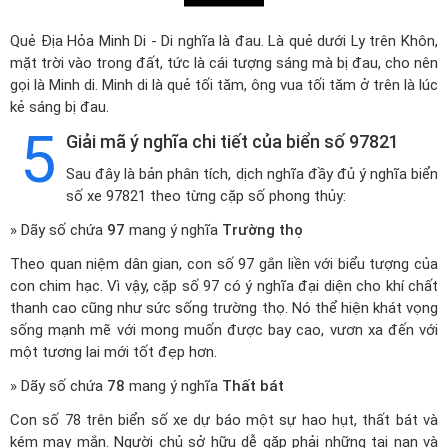
Quẻ Địa Hỏa Minh Di - Di nghĩa là đau. Là quẻ dưới Ly trên Khôn,
mặt trời vào trong đất, tức là cái tượng sáng mà bị đau, cho nên
gọi là Minh di. Minh di là quẻ tối tăm, ông vua tối tăm ở trên là lúc
kẻ sáng bị đau.
5
Giải mã ý nghĩa chi tiết của biển số 97821
Sau đây là bản phân tích, dịch nghĩa đầy đủ ý nghĩa biển
số xe 97821 theo từng cặp số phong thủy:
» Dãy số chứa
97
mang ý nghĩa
Trường thọ
Theo quan niệm dân gian, con số 97 gắn liền với biểu tượng của
con chim hạc. Vì vậy, cặp số 97 có ý nghĩa đại diện cho khí chất
thanh cao cũng như sức sống trường thọ. Nó thể hiện khát vọng
sống mạnh mẽ với mong muốn được bay cao, vươn xa đến với
một tương lai mới tốt đẹp hơn.
» Dãy số chứa
78
mang ý nghĩa
Thất bát
Con số 78 trên biển số xe dự báo một sự hao hụt, thất bát và
kém may mắn. Người chủ sở hữu dễ gặp phải những tai nạn và