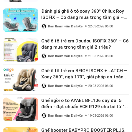
Đánh giá ghế ô tô xoay 360° Chilux Roy
ISOFIX – Có đáng mua trong tầm giá ~3
triệu
Ban tham vấn DailyXe
22-03-2026 06:00
Ghế ô tô trẻ em Doudou ISOFIX 360° – Có
đáng mua trong tầm giá 2 triệu?
Ban tham vấn DailyXe
21-03-2026 06:00
Ghế ô tô trẻ em BEIGE ISOFIX + LATCH –
Xoay 360°, ngả 170°, giải pháp an toàn
linh hoạt cho bé 0–10 tuổi
Ban tham vấn DailyXe
20-03-2026 06:00
Ghế ngồi ô tô AYAEL BFL106 dây đai 5
điểm - đạt chuẩn ECE R129 cho bé từ 1–
10 tuổi
Ban tham vấn DailyXe
19-03-2026 06:00
Ghế booster BABYPRO BOOSTER PLUS,