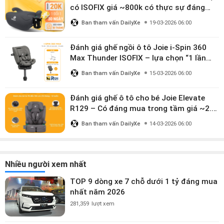
có ISOFIX giá ~800k có thực sự đáng
mua?
Ban tham vấn DailyXe
19-03-2026 06:00
Đánh giá ghế ngồi ô tô Joie i-Spin 360
Max Thunder ISOFIX – lựa chọn “1 lần
dùng đến 12 năm” có đáng giá gần 9
Ban tham vấn DailyXe
15-03-2026 06:00
triệu?
Đánh giá ghế ô tô cho bé Joie Elevate
R129 – Có đáng mua trong tầm giá ~2.8
triệu?
Ban tham vấn DailyXe
14-03-2026 06:00
Nhiều người xem nhất
TOP 9 dòng xe 7 chỗ dưới 1 tỷ đáng mua
nhất năm 2026
281,359
lượt xem