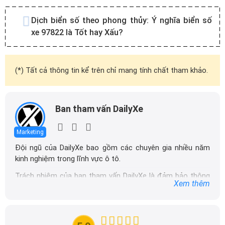
Dịch biển số theo phong thủy:
Ý nghĩa biển số
xe 97822 là Tốt hay Xấu?
(*) Tất cả thông tin kể trên chỉ mang tính chất tham khảo.
Ban tham vấn DailyXe
Marketing
Đội ngũ của DailyXe bao gồm các chuyên gia nhiều năm
kinh nghiệm trong lĩnh vực ô tô.
Trách nhiệm của ban tham vấn DailyXe là đảm bảo thông
Xem thêm
tin chính xác được đăng tải trên dailyxe.com.vn, thường
xuyên cập nhật thông tin mới về xe ô tô, thông tin khuyến
mãi của các hãng xe để người đọc có thể tiếp cận thông
tin nhanh chóng và dễ dàng hơn.