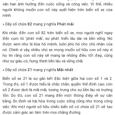
vận hạn ảnh hưởng đến cuộc sống và công việc. Vì thế, nhiều
người không muốn con số này xuất hiện trên biển số xe của
mình.
» Dãy số chứa
82
mang ý nghĩa
Phát mãi
Khi nhắc đến con số 82 trên biển số xe, mọi người nghĩ ngay
đến cụm từ 'phát mãi', sự phát triển lâu dài và bền vững. Nó
được xem như lá bùa hộ mệnh, luôn phù hộ cho chủ nhân của
nó. Chính vì vậy, nhiều chủ xe mong muốn sở hữu con số này vì
họ tin rằng con số này sẽ mang lại những điều tốt đẹp, cũng
như sự giàu có, hưng thịnh bền lâu và vững chãi.
» Dãy số chứa
21
mang ý nghĩa
Mãi nhất
Biển số xe 21 là sự gắn kết đặc biệt giữa hai con số 1 và 2.
Trong đó, số 1 được hiểu là chắc chắn, quyền thế đỉnh cao; còn
số 2 được dịch là mãi mãi, tượng trưng cho sự bền lâu và trường
tồn. Do đó, con số 21 mang đến một thông điệp về sự cân
bằng, ổn định và hài hòa trong cuộc sống cũng như trong công
việc. Khi một người sở hữu chiếc biển số có chứa số 21 sẽ tạo
được cảm giác an tâm trên mọi chặng đường.