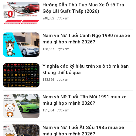
Hướng Dẫn Thủ Tục Mua Xe Ô tô Trả
Góp Lãi Suất Thấp (2026)
248,052
lượt xem
Nam và Nữ Tuổi Canh Ngọ 1990 mua xe
màu gì hợp mệnh 2026?
158,867
lượt xem
Ý nghĩa các ký hiệu trên xe ô tô mà bạn
không thể bỏ qua
133,196
lượt xem
Nam và Nữ Tuổi Tân Mùi 1991 mua xe
màu gì hợp mệnh 2026?
131,084
lượt xem
Nam và Nữ Tuổi Ất Sửu 1985 mua xe
màu gì hợp mệnh 2026?