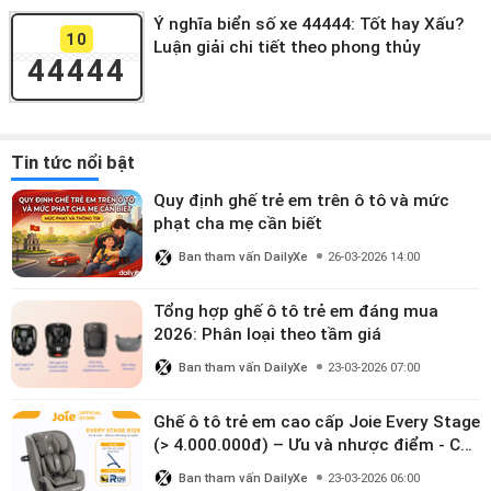
Ý nghĩa biển số xe 44444: Tốt hay Xấu?
10
Luận giải chi tiết theo phong thủy
44444
Tin tức nổi bật
Quy định ghế trẻ em trên ô tô và mức
phạt cha mẹ cần biết
Ban tham vấn DailyXe
26-03-2026 14:00
Tổng hợp ghế ô tô trẻ em đáng mua
2026: Phân loại theo tầm giá
Ban tham vấn DailyXe
23-03-2026 07:00
Ghế ô tô trẻ em cao cấp Joie Every Stage
(> 4.000.000đ) – Ưu và nhược điểm - Có
đáng đầu tư cho bé từ 0–12 tuổi?
Ban tham vấn DailyXe
23-03-2026 06:00