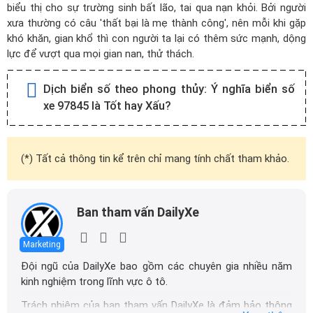
biểu thị cho sự trường sinh bất lão, tai qua nạn khỏi. Bởi người
xưa thường có câu 'thất bại là mẹ thành công', nên mỗi khi gặp
khó khăn, gian khổ thì con người ta lại có thêm sức mạnh, dộng
lực để vượt qua mọi gian nan, thử thách.
Dịch biển số theo phong thủy:
Ý nghĩa biển số
xe 97845 là Tốt hay Xấu?
(*) Tất cả thông tin kể trên chỉ mang tính chất tham khảo.
Ban tham vấn DailyXe
Marketing
Đội ngũ của DailyXe bao gồm các chuyên gia nhiều năm
kinh nghiệm trong lĩnh vực ô tô.
Trách nhiệm của ban tham vấn DailyXe là đảm bảo thông