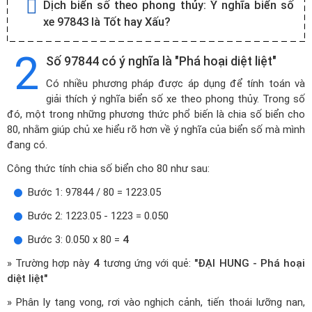
Dịch biển số theo phong thủy:
Ý nghĩa biển số
xe 97843 là Tốt hay Xấu?
2
Số 97844 có ý nghĩa là "Phá hoại diệt liệt"
Có nhiều phương pháp được áp dụng để tính toán và
giải thích ý nghĩa biển số xe theo phong thủy. Trong số
đó, một trong những phương thức phổ biến là chia số biển cho
80, nhằm giúp chủ xe hiểu rõ hơn về ý nghĩa của biển số mà mình
đang có.
Công thức tính chia số biển cho 80 như sau:
Bước 1: 97844 / 80 = 1223.05
Bước 2: 1223.05 - 1223 = 0.050
Bước 3: 0.050 x 80 =
4
» Trường hợp này
4
tương ứng với quẻ:
"ĐẠI HUNG - Phá hoại
diệt liệt"
» Phân ly tang vong, rơi vào nghịch cảnh, tiến thoái lưỡng nan,