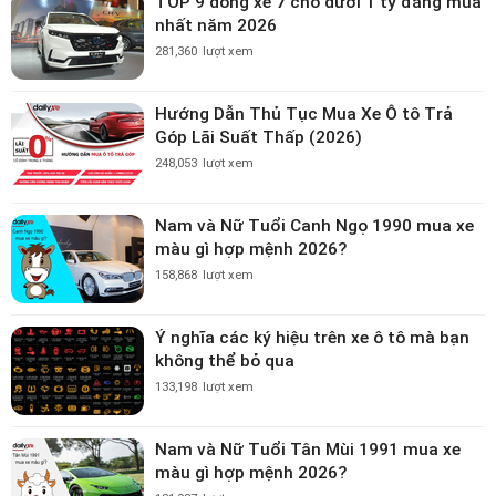
TOP 9 dòng xe 7 chỗ dưới 1 tỷ đáng mua
nhất năm 2026
281,360
lượt xem
Hướng Dẫn Thủ Tục Mua Xe Ô tô Trả
Góp Lãi Suất Thấp (2026)
248,053
lượt xem
Nam và Nữ Tuổi Canh Ngọ 1990 mua xe
màu gì hợp mệnh 2026?
158,868
lượt xem
Ý nghĩa các ký hiệu trên xe ô tô mà bạn
không thể bỏ qua
133,198
lượt xem
Nam và Nữ Tuổi Tân Mùi 1991 mua xe
màu gì hợp mệnh 2026?