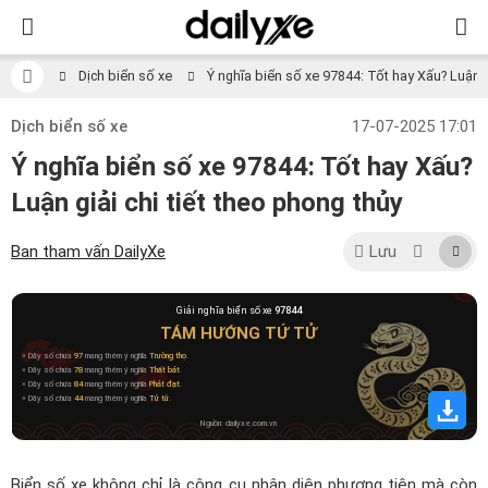
Dịch biển số xe
Ý nghĩa biển số xe 97844: Tốt hay Xấu? Luận gi
Dịch biển số xe
17-07-2025 17:01
Ý nghĩa biển số xe 97844: Tốt hay Xấu?
Luận giải chi tiết theo phong thủy
Ban tham vấn DailyXe
Lưu
Giải nghĩa biển số xe
97844
TÁM HƯỚNG TỨ TỬ
» Dãy số chứa
97
mang thêm ý nghĩa
Trường thọ
.
» Dãy số chứa
78
mang thêm ý nghĩa
Thất bát
.
» Dãy số chứa
84
mang thêm ý nghĩa
Phát đạt
.
» Dãy số chứa
44
mang thêm ý nghĩa
Tứ tử
.
Nguồn: dailyxe.com.vn
Biển số xe không chỉ là công cụ nhận diện phương tiện mà còn