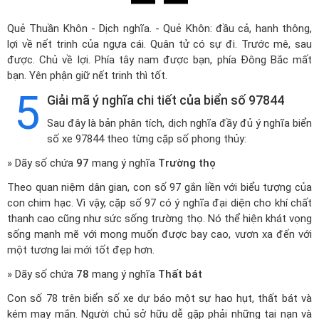
Quẻ Thuần Khôn - Dịch nghĩa. - Quẻ Khôn: đầu cả, hanh thông,
lợi về nết trinh của ngựa cái. Quân tử có sự đi. Trước mê, sau
được. Chủ về lợi. Phía tây nam được bạn, phía Đông Bắc mất
bạn. Yên phận giữ nết trinh thì tốt.
5
Giải mã ý nghĩa chi tiết của biển số 97844
Sau đây là bản phân tích, dịch nghĩa đầy đủ ý nghĩa biển
số xe 97844 theo từng cặp số phong thủy:
» Dãy số chứa
97
mang ý nghĩa
Trường thọ
Theo quan niệm dân gian, con số 97 gắn liền với biểu tượng của
con chim hạc. Vì vậy, cặp số 97 có ý nghĩa đại diện cho khí chất
thanh cao cũng như sức sống trường thọ. Nó thể hiện khát vọng
sống mạnh mẽ với mong muốn được bay cao, vươn xa đến với
một tương lai mới tốt đẹp hơn.
» Dãy số chứa
78
mang ý nghĩa
Thất bát
Con số 78 trên biển số xe dự báo một sự hao hụt, thất bát và
kém may mắn. Người chủ sở hữu dễ gặp phải những tai nạn và