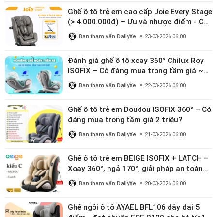
Ghế ô tô trẻ em cao cấp Joie Every Stage
(> 4.000.000đ) – Ưu và nhược điểm - Có
đáng đầu tư cho bé từ 0–12 tuổi?
Ban tham vấn DailyXe
23-03-2026 06:00
Đánh giá ghế ô tô xoay 360° Chilux Roy
ISOFIX – Có đáng mua trong tầm giá ~3
triệu
Ban tham vấn DailyXe
22-03-2026 06:00
Ghế ô tô trẻ em Doudou ISOFIX 360° – Có
đáng mua trong tầm giá 2 triệu?
Ban tham vấn DailyXe
21-03-2026 06:00
Ghế ô tô trẻ em BEIGE ISOFIX + LATCH –
Xoay 360°, ngả 170°, giải pháp an toàn
linh hoạt cho bé 0–10 tuổi
Ban tham vấn DailyXe
20-03-2026 06:00
Ghế ngồi ô tô AYAEL BFL106 dây đai 5