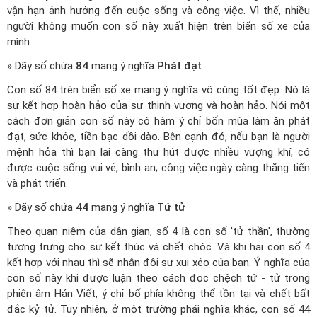
vận hạn ảnh hưởng đến cuộc sống và công việc. Vì thế, nhiều
người không muốn con số này xuất hiện trên biển số xe của
mình.
» Dãy số chứa
84
mang ý nghĩa
Phát đạt
Con số 84 trên biển số xe mang ý nghĩa vô cùng tốt đẹp. Nó là
sự kết hợp hoàn hảo của sự thịnh vượng và hoàn hảo. Nói một
cách đơn giản con số này có hàm ý chỉ bốn mùa làm ăn phát
đạt, sức khỏe, tiền bạc dồi dào. Bên cạnh đó, nếu bạn là người
mệnh hỏa thì bạn lại càng thu hút được nhiều vượng khí, có
được cuộc sống vui vẻ, bình an; công việc ngày càng thăng tiến
và phát triển.
» Dãy số chứa
44
mang ý nghĩa
Tứ tử
Theo quan niệm của dân gian, số 4 là con số 'tử thần', thường
tượng trưng cho sự kết thúc và chết chóc. Và khi hai con số 4
kết hợp với nhau thì sẽ nhân đôi sự xui xẻo của bạn. Ý nghĩa của
con số này khi được luận theo cách đọc chệch tứ - tử trong
phiên âm Hán Viết, ý chỉ bố phía không thể tồn tại và chết bất
đắc kỷ tử. Tuy nhiên, ở một trường phái nghĩa khác, con số 44