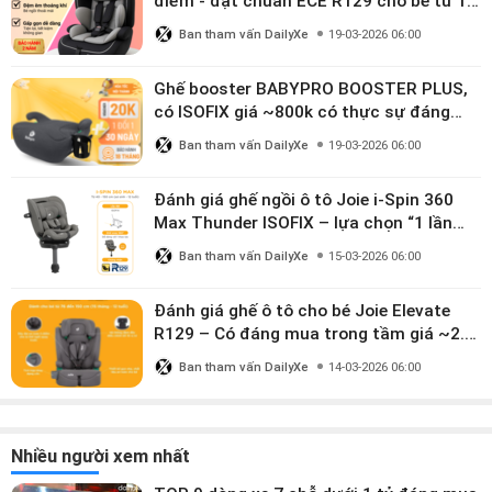
điểm - đạt chuẩn ECE R129 cho bé từ 1–
10 tuổi
Ban tham vấn DailyXe
19-03-2026 06:00
Ghế booster BABYPRO BOOSTER PLUS,
có ISOFIX giá ~800k có thực sự đáng
mua?
Ban tham vấn DailyXe
19-03-2026 06:00
Đánh giá ghế ngồi ô tô Joie i-Spin 360
Max Thunder ISOFIX – lựa chọn “1 lần
dùng đến 12 năm” có đáng giá gần 9
Ban tham vấn DailyXe
15-03-2026 06:00
triệu?
Đánh giá ghế ô tô cho bé Joie Elevate
R129 – Có đáng mua trong tầm giá ~2.8
triệu?
Ban tham vấn DailyXe
14-03-2026 06:00
Nhiều người xem nhất