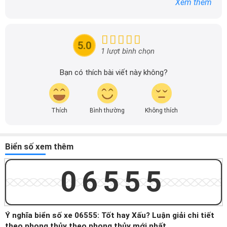
Xem thêm
tin chính xác được đăng tải trên dailyxe.com.vn, thường
xuyên cập nhật thông tin mới về xe ô tô, thông tin khuyến
mãi của các hãng xe để người đọc có thể tiếp cận thông
tin nhanh chóng và dễ dàng hơn.
5.0
1 lượt bình chọn
Bạn có thích bài viết này không?
Thích
Bình thường
Không thích
Biển số xem thêm
06555
Ý nghĩa biển số xe 06555: Tốt hay Xấu? Luận giải chi tiết
theo phong thủy theo phong thủy mới nhất