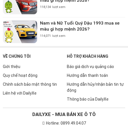
màu gì hợp mệnh 2026?
118,134
lượt xem
Nam và Nữ Tuổi Quý Dậu 1993 mua xe
màu gì hợp mệnh 2026?
114,071
lượt xem
VỀ CHÚNG TÔI
HỖ TRỢ KHÁCH HÀNG
Giới thiệu
Báo giá dịch vụ quảng cáo
Quy chế hoạt động
Hướng dẫn thanh toán
Chính sách bảo mật thông tin
Hướng dẫn hủy/nhận bản tin tự
động
Liên hệ với DailyXe
Thông báo của DailyXe
DAILYXE - MUA BÁN XE Ô TÔ
Hotline: 0899.49.04.07