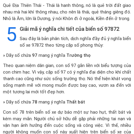
Quẻ Địa Thiên Thái - Thái là hanh thông, nó là quẻ trời đất giao
nhau mà hai khí thông nhau, cho nên là thái, quẻ tháng giêng đó.
Nhỏ là Âm, lớn là Dương, ý nói Khôn đi ở ngoài, Kiền đến ở trong.
5
Giải mã ý nghĩa chi tiết của biển số 97872
Sau đây là bản phân tích, dịch nghĩa đầy đủ ý nghĩa biển
số xe 97872 theo từng cặp số phong thủy:
» Dãy số chứa
97
mang ý nghĩa
Trường thọ
Theo quan niệm dân gian, con số 97 gắn liền với biểu tượng của
con chim hạc. Vì vậy, cặp số 97 có ý nghĩa đại diện cho khí chất
thanh cao cũng như sức sống trường thọ. Nó thể hiện khát vọng
sống mạnh mẽ với mong muốn được bay cao, vươn xa đến với
một tương lai mới tốt đẹp hơn.
» Dãy số chứa
78
mang ý nghĩa
Thất bát
Con số 78 trên biển số xe dự báo một sự hao hụt, thất bát và
kém may mắn. Người chủ sở hữu dễ gặp phải những tai nạn và
vận hạn ảnh hưởng đến cuộc sống và công việc. Vì thế, nhiều
người không muốn con số này xuất hiện trên biển số xe của