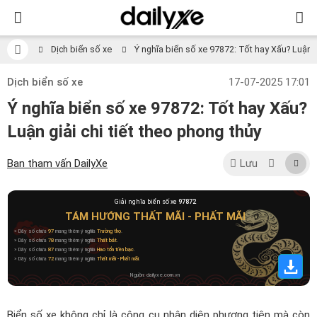
Dịch biển số xe
Ý nghĩa biển số xe 97872: Tốt hay Xấu? Luận gi
Dịch biển số xe
17-07-2025 17:01
Ý nghĩa biển số xe 97872: Tốt hay Xấu?
Luận giải chi tiết theo phong thủy
Ban tham vấn DailyXe
Lưu
Giải nghĩa biển số xe
97872
TÁM HƯỚNG THẤT MÃI - PHẤT MÃI
» Dãy số chứa
97
mang thêm ý nghĩa
Trường thọ
.
» Dãy số chứa
78
mang thêm ý nghĩa
Thất bát
.
» Dãy số chứa
87
mang thêm ý nghĩa
Hao tổn tiền bạc
.
» Dãy số chứa
72
mang thêm ý nghĩa
Thất mãi - Phất mãi
.
Nguồn: dailyxe.com.vn
Biển số xe không chỉ là công cụ nhận diện phương tiện mà còn