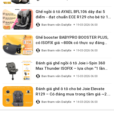
Ghế ngồi ô tô AYAEL BFL106 dây đai 5
điểm - đạt chuẩn ECE R129 cho bé từ 1–
10 tuổi
Ban tham vấn DailyXe
19-03-2026 06:00
Ghế booster BABYPRO BOOSTER PLUS,
có ISOFIX giá ~800k có thực sự đáng
mua?
Ban tham vấn DailyXe
19-03-2026 06:00
Đánh giá ghế ngồi ô tô Joie i-Spin 360
Max Thunder ISOFIX – lựa chọn “1 lần
dùng đến 12 năm” có đáng giá gần 9
Ban tham vấn DailyXe
15-03-2026 06:00
triệu?
Đánh giá ghế ô tô cho bé Joie Elevate
R129 – Có đáng mua trong tầm giá ~2.8
triệu?
Ban tham vấn DailyXe
14-03-2026 06:00