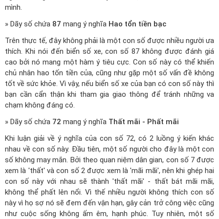
mình.
» Dãy số chứa
87
mang ý nghĩa
Hao tổn tiền bạc
Trên thực tế, đây không phải là một con số được nhiều người ưa
thích. Khi nói đến biển số xe, con số 87 không được đánh giá
cao bởi nó mang một hàm ý tiêu cực. Con số này có thể khiến
chủ nhân hao tốn tiền của, cũng như gặp một số vấn đề không
tốt về sức khỏe. Vì vậy, nếu biển số xe của bạn có con số này thì
bạn cần cẩn thận khi tham gia giao thông để tránh những va
chạm không đáng có.
» Dãy số chứa
72
mang ý nghĩa
Thất mãi - Phất mãi
Khi luận giải về ý nghĩa của con số 72, có 2 luồng ý kiến khác
nhau về con số này. Đầu tiên, một số người cho đây là một con
số không may mắn. Bởi theo quan niệm dân gian, con số 7 được
xem là 'thất' và con số 2 được xem là 'mãi mãi', nên khi ghép hai
con số này với nhau sẽ thành 'thất mãi' - thất bát mãi mãi,
không thể phất lên nổi. Vì thế nhiều người không thích con số
này vì họ sợ nó sẽ đem đến vận hạn, gây cản trở công việc cũng
như cuộc sống không ấm êm, hạnh phúc. Tuy nhiên, một số