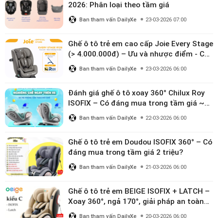
2026: Phân loại theo tầm giá
Ban tham vấn DailyXe
23-03-2026 07:00
Ghế ô tô trẻ em cao cấp Joie Every Stage
(> 4.000.000đ) – Ưu và nhược điểm - Có
đáng đầu tư cho bé từ 0–12 tuổi?
Ban tham vấn DailyXe
23-03-2026 06:00
Đánh giá ghế ô tô xoay 360° Chilux Roy
ISOFIX – Có đáng mua trong tầm giá ~3
triệu
Ban tham vấn DailyXe
22-03-2026 06:00
Ghế ô tô trẻ em Doudou ISOFIX 360° – Có
đáng mua trong tầm giá 2 triệu?
Ban tham vấn DailyXe
21-03-2026 06:00
Ghế ô tô trẻ em BEIGE ISOFIX + LATCH –
Xoay 360°, ngả 170°, giải pháp an toàn
linh hoạt cho bé 0–10 tuổi
Ban tham vấn DailyXe
20-03-2026 06:00