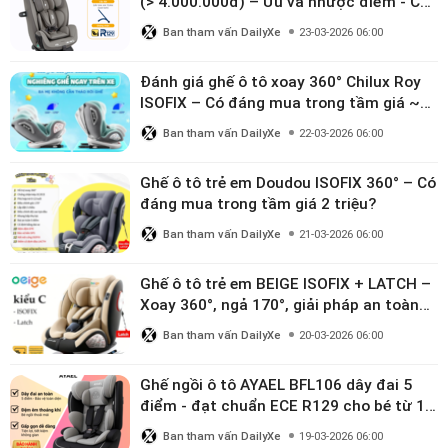
(> 4.000.000đ) – Ưu và nhược điểm - Có
đáng đầu tư cho bé từ 0–12 tuổi?
Ban tham vấn DailyXe
23-03-2026 06:00
Đánh giá ghế ô tô xoay 360° Chilux Roy
ISOFIX – Có đáng mua trong tầm giá ~3
triệu
Ban tham vấn DailyXe
22-03-2026 06:00
Ghế ô tô trẻ em Doudou ISOFIX 360° – Có
đáng mua trong tầm giá 2 triệu?
Ban tham vấn DailyXe
21-03-2026 06:00
Ghế ô tô trẻ em BEIGE ISOFIX + LATCH –
Xoay 360°, ngả 170°, giải pháp an toàn
linh hoạt cho bé 0–10 tuổi
Ban tham vấn DailyXe
20-03-2026 06:00
Ghế ngồi ô tô AYAEL BFL106 dây đai 5
điểm - đạt chuẩn ECE R129 cho bé từ 1–
10 tuổi
Ban tham vấn DailyXe
19-03-2026 06:00