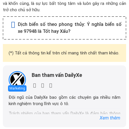
và khốn cùng, là sự lực bất tòng tâm và luôn gây ra những cản
trở cho chủ sở hữu.
Dịch biển số theo phong thủy:
Ý nghĩa biển số
xe 97948 là Tốt hay Xấu?
(*) Tất cả thông tin kể trên chỉ mang tính chất tham khảo.
Ban tham vấn DailyXe
Marketing
Đội ngũ của DailyXe bao gồm các chuyên gia nhiều năm
kinh nghiệm trong lĩnh vực ô tô.
Trách nhiệm của ban tham vấn DailyXe là đảm bảo thông
Xem thêm
tin chính xác được đăng tải trên dailyxe.com.vn, thường
xuyên cập nhật thông tin mới về xe ô tô, thông tin khuyến