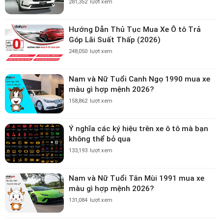
281,352
lượt xem
Hướng Dẫn Thủ Tục Mua Xe Ô tô Trả
Góp Lãi Suất Thấp (2026)
248,050
lượt xem
Nam và Nữ Tuổi Canh Ngọ 1990 mua xe
màu gì hợp mệnh 2026?
158,862
lượt xem
Ý nghĩa các ký hiệu trên xe ô tô mà bạn
không thể bỏ qua
133,193
lượt xem
Nam và Nữ Tuổi Tân Mùi 1991 mua xe
màu gì hợp mệnh 2026?
131,084
lượt xem