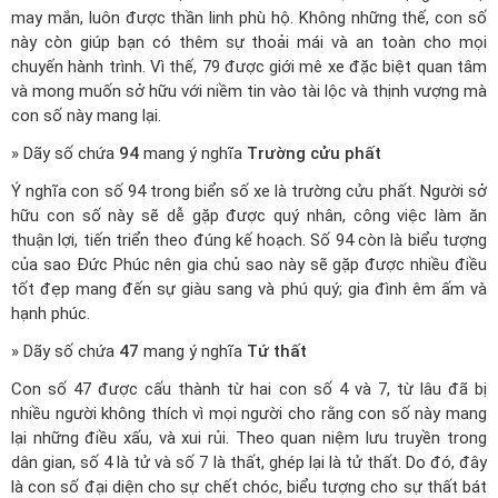
may mắn, luôn được thần linh phù hộ. Không những thế, con số
này còn giúp bạn có thêm sự thoải mái và an toàn cho mọi
chuyến hành trình. Vì thế, 79 được giới mê xe đặc biệt quan tâm
và mong muốn sở hữu với niềm tin vào tài lộc và thịnh vượng mà
con số này mang lại.
» Dãy số chứa
94
mang ý nghĩa
Trường cửu phất
Ý nghĩa con số 94 trong biển số xe là trường cửu phất. Người sở
hữu con số này sẽ dễ gặp được quý nhân, công việc làm ăn
thuận lợi, tiến triển theo đúng kế hoạch. Số 94 còn là biểu tượng
của sao Đức Phúc nên gia chủ sao này sẽ gặp được nhiều điều
tốt đẹp mang đến sự giàu sang và phú quý; gia đình êm ấm và
hạnh phúc.
» Dãy số chứa
47
mang ý nghĩa
Tứ thất
Con số 47 được cấu thành từ hai con số 4 và 7, từ lâu đã bị
nhiều người không thích vì mọi người cho rằng con số này mang
lại những điều xấu, và xui rủi. Theo quan niệm lưu truyền trong
dân gian, số 4 là tử và số 7 là thất, ghép lại là tử thất. Do đó, đây
là con số đại diện cho sự chết chóc, biểu tượng cho sự thất bát