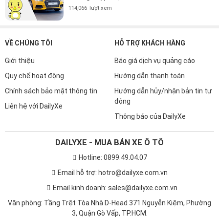
114,066
lượt xem
VỀ CHÚNG TÔI
HỖ TRỢ KHÁCH HÀNG
Giới thiệu
Báo giá dịch vụ quảng cáo
Quy chế hoạt động
Hướng dẫn thanh toán
Chính sách bảo mật thông tin
Hướng dẫn hủy/nhận bản tin tự
động
Liên hệ với DailyXe
Thông báo của DailyXe
DAILYXE - MUA BÁN XE Ô TÔ
Hotline: 0899.49.04.07
Email hỗ trợ: hotro@dailyxe.com.vn
Email kinh doanh: sales@dailyxe.com.vn
Văn phòng: Tầng Trệt Tòa Nhà D-Head 371 Nguyễn Kiệm, Phường
3, Quận Gò Vấp, TP.HCM.