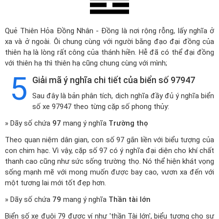
Quẻ Thiên Hỏa Đồng Nhân - Đồng là nơi rộng rỗng, lấy nghĩa ở
xa và ở ngoài. Ôi chung cùng với người bằng đạo đại đồng của
thiên hạ là lòng rất công của thánh hiền. Hễ đã có thể đại đồng
với thiên hạ thì thiên hạ cũng chung cùng với mình;
5
Giải mã ý nghĩa chi tiết của biển số 97947
Sau đây là bản phân tích, dịch nghĩa đầy đủ ý nghĩa biển
số xe 97947 theo từng cặp số phong thủy:
» Dãy số chứa
97
mang ý nghĩa
Trường thọ
Theo quan niệm dân gian, con số 97 gắn liền với biểu tượng của
con chim hạc. Vì vậy, cặp số 97 có ý nghĩa đại diện cho khí chất
thanh cao cũng như sức sống trường thọ. Nó thể hiện khát vọng
sống mạnh mẽ với mong muốn được bay cao, vươn xa đến với
một tương lai mới tốt đẹp hơn.
» Dãy số chứa
79
mang ý nghĩa
Thần tài lớn
Biển số xe đuôi 79 được ví như 'thần Tài lớn', biểu tượng cho sự