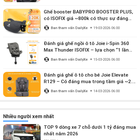
Ghế booster BABYPRO BOOSTER PLUS,
có ISOFIX giá ~800k có thực sự đáng
mua?
Ban tham vấn DailyXe
19-03-2026 06:00
Đánh giá ghế ngồi ô tô Joie i-Spin 360
Max Thunder ISOFIX – lựa chọn “1 lần
dùng đến 12 năm” có đáng giá gần 9
Ban tham vấn DailyXe
15-03-2026 06:00
triệu?
Đánh giá ghế ô tô cho bé Joie Elevate
R129 – Có đáng mua trong tầm giá ~2.8
triệu?
Ban tham vấn DailyXe
14-03-2026 06:00
Nhiều người xem nhất
TOP 9 dòng xe 7 chỗ dưới 1 tỷ đáng mua
nhất năm 2026