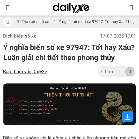
Dịch biển số xe
Ý nghĩa biển số xe 97947: Tốt hay Xấu? Luận gi
Dịch biển số xe
17-07-2025 17:01
Ý nghĩa biển số xe 97947: Tốt hay Xấu?
Luận giải chi tiết theo phong thủy
Ban tham vấn DailyXe
Lưu
Giải nghĩa biển số xe
97947
THIÊN THỜI TỨ THẤT
» Dãy số chứa
97
mang thêm ý nghĩa
Trường thọ
.
» Dãy số chứa
79
mang thêm ý nghĩa
Thần tài lớn
.
» Dãy số chứa
94
mang thêm ý nghĩa
Trường cửu phất
.
» Dãy số chứa
47
mang thêm ý nghĩa
Tứ thất
.
Nguồn: dailyxe.com.vn
Biển số xe không chỉ là công cụ nhận diện phương tiện mà còn