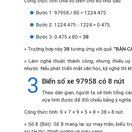
Công thức tính chia số biển cho 80 như sau:
Bước 1: 97958 / 80 = 1224.475
Bước 2: 1224.475 - 1224 = 0.475
Bước 3: 0.475 x 80 =
38
» Trường hợp này
38
tương ứng với quẻ:
"BÁN C
» Làm nghệ thuật thành công, nhưng thiếu uy v
nhược. Nếu phát triển mặt văn học, kỹ nghệ thì k
3
Biển số xe 97958 có 8 nút
Theo dân gian, người ta sẽ tính tổng cá
vừa tính được để đối chiếu bảng ý nghĩa
Công thức tính: 9 + 7 + 9 + 5 + 8 = 38 » 8 nút
» Số 8 (Bát): Số 8 mang lại sự may mắn, biểu tr
sự tài lộc, thịnh vượng và giàu sang.