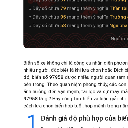
» Dãy số chứa
79
mang thêm ý nghĩa
Thần tài
» Dãy số chứa
95
mang thêm ý nghĩa
Trường 
» Dãy số chứa
58
mang thêm ý nghĩa
Ngũ phá
Nguồn: 
Biển số xe không chỉ là công cụ nhận diện phươ
nhiều người, đặc biệt là khi lựa chọn hoặc
Dịch b
đó,
biển số 97958
được nhiều người quan tâm n
bên trong. Theo quan niệm phong thủy, các con 
ảnh hưởng đến vận mệnh, tài lộc và sự may mắ
97958
là gì? Hãy cùng tìm hiểu và luận giải chi
cách lựa chọn biển hợp tuổi, hợp mệnh trong n
1
Đánh giá độ phù hợp của biể