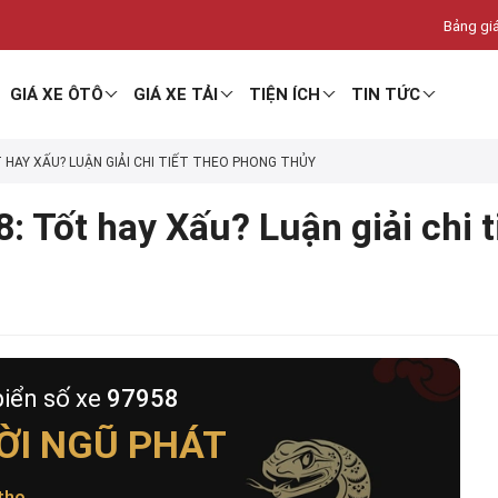
Bảng giá
GIÁ XE ÔTÔ
GIÁ XE TẢI
TIỆN ÍCH
TIN TỨC
T HAY XẤU? LUẬN GIẢI CHI TIẾT THEO PHONG THỦY
: Tốt hay Xấu? Luận giải chi 
biển số xe
97958
ỜI NGŨ PHÁT
thọ
.