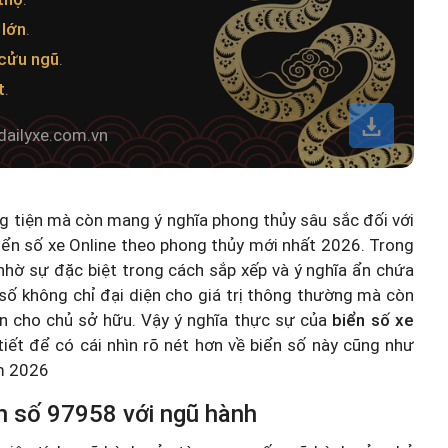
 lớn
.
cửu ngũ
.
t
.
dailyxe.com.vn
ng tiện mà còn mang ý nghĩa phong thủy sâu sắc đối với
iển số xe Online theo phong thủy mới nhất 2026
. Trong
hờ sự đặc biệt trong cách sắp xếp và ý nghĩa ẩn chứa
số không chỉ đại diện cho giá trị thông thường mà còn
n cho chủ sở hữu. Vậy ý nghĩa thực sự của
biển số xe
 tiết để có cái nhìn rõ nét hơn về biển số này cũng như
ăm 2026
n số 97958 với ngũ hành