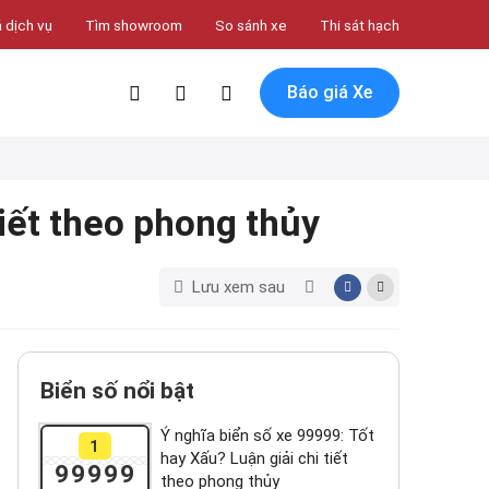
 dịch vụ
Tìm showroom
So sánh xe
Thi sát hạch
Báo giá Xe
tiết theo phong thủy
Lưu xem sau
Biển số nổi bật
Ý nghĩa biển số xe 99999: Tốt
1
hay Xấu? Luận giải chi tiết
99999
theo phong thủy