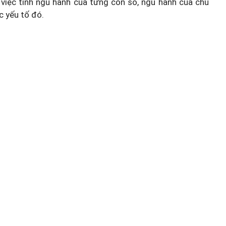
việc tính ngũ hành của từng con số, ngũ hành của chủ
c yếu tố đó.