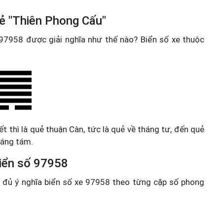
ẻ "Thiên Phong Cấu"
e 97958 được giải nghĩa như thế nào? Biển số xe thuộc
t thì là quẻ thuận Càn, tức là quẻ về tháng tư, đến quẻ
háng tám.
 biển số 97958
ầy đủ ý nghĩa biển số xe 97958 theo từng cặp số phong