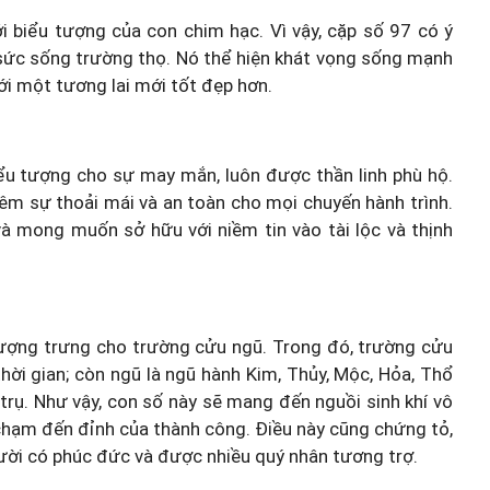
i biểu tượng của con chim hạc. Vì vậy, cặp số 97 có ý
 sức sống trường thọ. Nó thể hiện khát vọng sống mạnh
i một tương lai mới tốt đẹp hơn.
biểu tượng cho sự may mắn, luôn được thần linh phù hộ.
êm sự thoải mái và an toàn cho mọi chuyến hành trình.
và mong muốn sở hữu với niềm tin vào tài lộc và thịnh
ượng trưng cho trường cửu ngũ. Trong đó, trường cửu
thời gian; còn ngũ là ngũ hành Kim, Thủy, Mộc, Hỏa, Thổ
 trụ. Như vậy, con số này sẽ mang đến nguồi sinh khí vô
 chạm đến đỉnh của thành công. Điều này cũng chứng tỏ,
ười có phúc đức và được nhiều quý nhân tương trợ.