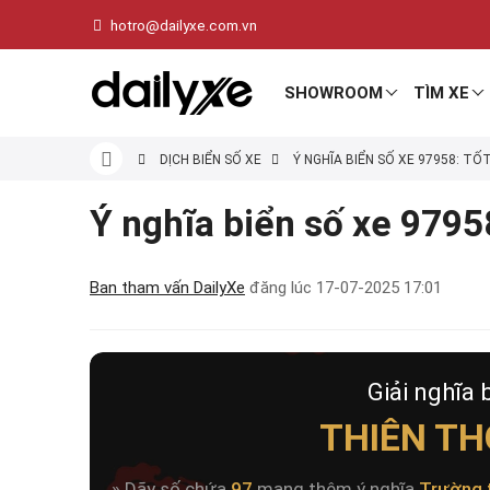
hotro@dailyxe.com.vn
SHOWROOM
TÌM XE
DỊCH BIỂN SỐ XE
Ý NGHĨA BIỂN SỐ XE 97958: TỐ
Ý nghĩa biển số xe 97958
Ban tham vấn DailyXe
đăng lúc
17-07-2025 17:01
Giải nghĩa 
THIÊN TH
» Dãy số chứa
97
mang thêm ý nghĩa
Trường 