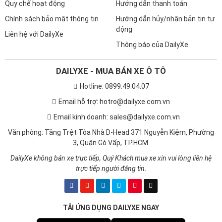
Quy chế hoạt động
Hướng dẫn thanh toán
Chính sách bảo mật thông tin
Hướng dẫn hủy/nhận bản tin tự
động
Liên hệ với DailyXe
Thông báo của DailyXe
DAILYXE - MUA BÁN XE Ô TÔ
Hotline: 0899.49.04.07
Email hỗ trợ: hotro@dailyxe.com.vn
Email kinh doanh: sales@dailyxe.com.vn
Văn phòng: Tầng Trệt Tòa Nhà D-Head 371 Nguyễn Kiệm, Phường
3, Quận Gò Vấp, TP.HCM.
DailyXe không bán xe trực tiếp, Quý Khách mua xe xin vui lòng liên hệ
trực tiếp người đăng tin.
TẢI ỨNG DỤNG DAILYXE NGAY