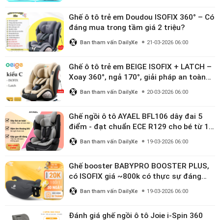
Ghế ô tô trẻ em Doudou ISOFIX 360° – Có
đáng mua trong tầm giá 2 triệu?
Ban tham vấn DailyXe
21-03-2026 06:00
Ghế ô tô trẻ em BEIGE ISOFIX + LATCH –
Xoay 360°, ngả 170°, giải pháp an toàn
linh hoạt cho bé 0–10 tuổi
Ban tham vấn DailyXe
20-03-2026 06:00
Ghế ngồi ô tô AYAEL BFL106 dây đai 5
điểm - đạt chuẩn ECE R129 cho bé từ 1–
10 tuổi
Ban tham vấn DailyXe
19-03-2026 06:00
Ghế booster BABYPRO BOOSTER PLUS,
có ISOFIX giá ~800k có thực sự đáng
mua?
Ban tham vấn DailyXe
19-03-2026 06:00
Đánh giá ghế ngồi ô tô Joie i-Spin 360