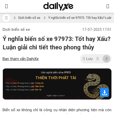
Dịch biển số xe
Ý nghĩa biển số xe 97973: Tốt hay Xấu? Luận gi
Dịch biển số xe
17-07-2025 17:01
Ý nghĩa biển số xe 97973: Tốt hay Xấu?
Luận giải chi tiết theo phong thủy
Ban tham vấn DailyXe
Lưu
Giải nghĩa biển số xe
97973
THIÊN THỜI PHẤT TÀI
» Dãy số chứa
97
mang thêm ý nghĩa
Trường thọ
.
» Dãy số chứa
79
mang thêm ý nghĩa
Thần tài lớn
.
» Dãy số chứa
73
mang thêm ý nghĩa
Phất Tài
.
Nguồn: dailyxe.com.vn
Biển số xe không chỉ là công cụ nhận diện phương tiện mà còn