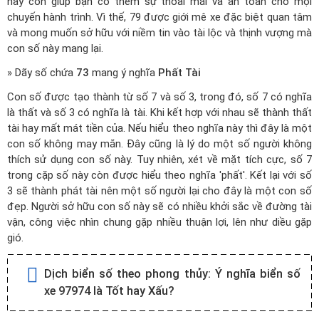
này còn giúp bạn có thêm sự thoải mái và an toàn cho mọi
chuyến hành trình. Vì thế, 79 được giới mê xe đặc biệt quan tâm
và mong muốn sở hữu với niềm tin vào tài lộc và thịnh vượng mà
con số này mang lại.
» Dãy số chứa
73
mang ý nghĩa
Phất Tài
Con số được tạo thành từ số 7 và số 3, trong đó, số 7 có nghĩa
là thất và số 3 có nghĩa là tài. Khi kết hợp với nhau sẽ thành thất
tài hay mất mát tiền của. Nếu hiểu theo nghĩa này thì đây là một
con số không may mắn. Đây cũng là lý do một số người không
thích sử dụng con số này. Tuy nhiên, xét về mặt tích cực, số 7
trong cặp số này còn được hiểu theo nghĩa 'phất'. Kết lại với số
3 sẽ thành phát tài nên một số người lại cho đây là một con số
đẹp. Người sở hữu con số này sẽ có nhiều khởi sắc về đường tài
vận, công việc nhìn chung gặp nhiều thuận lợi, lên như diều gặp
gió.
Dịch biển số theo phong thủy:
Ý nghĩa biển số
xe 97974 là Tốt hay Xấu?