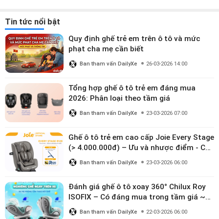
Tin tức nổi bật
Quy định ghế trẻ em trên ô tô và mức
phạt cha mẹ cần biết
Ban tham vấn DailyXe
26-03-2026 14:00
Tổng hợp ghế ô tô trẻ em đáng mua
2026: Phân loại theo tầm giá
Ban tham vấn DailyXe
23-03-2026 07:00
Ghế ô tô trẻ em cao cấp Joie Every Stage
(> 4.000.000đ) – Ưu và nhược điểm - Có
đáng đầu tư cho bé từ 0–12 tuổi?
Ban tham vấn DailyXe
23-03-2026 06:00
Đánh giá ghế ô tô xoay 360° Chilux Roy
ISOFIX – Có đáng mua trong tầm giá ~3
triệu
Ban tham vấn DailyXe
22-03-2026 06:00