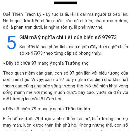
Quẻ Thiên Trạch Lý - Lý tức là lễ, lễ là cái mà người ta xéo lên.
Nó là quẻ trời trên chầm dưới, trời mà ở trên, chầm mà ở dưới,
đó là phận trên dưới, là nghĩa tôn ty, lẽ phải như thế.
5
Giải mã ý nghĩa chi tiết của biển số 97973
Sau đây là bản phân tích, dịch nghĩa đầy đủ ý nghĩa biển
số xe 97973 theo từng cặp số phong thủy:
» Dãy số chứa
97
mang ý nghĩa
Trường thọ
Theo quan niệm dân gian, con số 97 gắn liền với biểu tượng của
con chim hạc. Vì vậy, cặp số 97 có ý nghĩa đại diện cho khí chất
thanh cao cũng như sức sống trường thọ. Nó thể hiện khát vọng
sống mạnh mẽ với mong muốn được bay cao, vươn xa đến với
một tương lai mới tốt đẹp hơn.
» Dãy số chứa
79
mang ý nghĩa
Thần tài lớn
Biển số xe đuôi 79 được ví như 'thần Tài lớn', biểu tượng cho sự
may mắn, luôn được thần linh phù hộ. Không những thế, con số