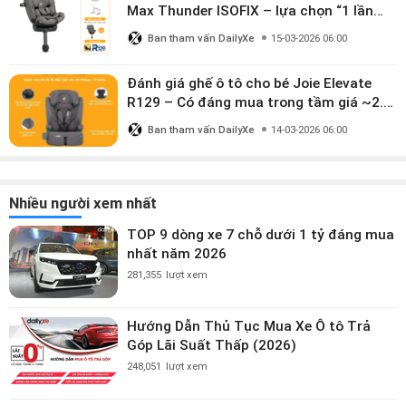
Max Thunder ISOFIX – lựa chọn “1 lần
dùng đến 12 năm” có đáng giá gần 9
Ban tham vấn DailyXe
15-03-2026 06:00
triệu?
Đánh giá ghế ô tô cho bé Joie Elevate
R129 – Có đáng mua trong tầm giá ~2.8
triệu?
Ban tham vấn DailyXe
14-03-2026 06:00
Nhiều người xem nhất
TOP 9 dòng xe 7 chỗ dưới 1 tỷ đáng mua
nhất năm 2026
281,355
lượt xem
Hướng Dẫn Thủ Tục Mua Xe Ô tô Trả
Góp Lãi Suất Thấp (2026)
248,051
lượt xem