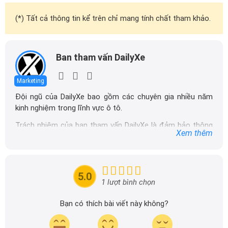
(*) Tất cả thông tin kể trên chỉ mang tính chất tham khảo.
Ban tham vấn DailyXe
Marketing
Đội ngũ của DailyXe bao gồm các chuyên gia nhiều năm
kinh nghiệm trong lĩnh vực ô tô.
Trách nhiệm của ban tham vấn DailyXe là đảm bảo thông
Xem thêm
tin chính xác được đăng tải trên dailyxe.com.vn, thường
xuyên cập nhật thông tin mới về xe ô tô, thông tin khuyến
mãi của các hãng xe để người đọc có thể tiếp cận thông
tin nhanh chóng và dễ dàng hơn.
5.0
1 lượt bình chọn
Bạn có thích bài viết này không?