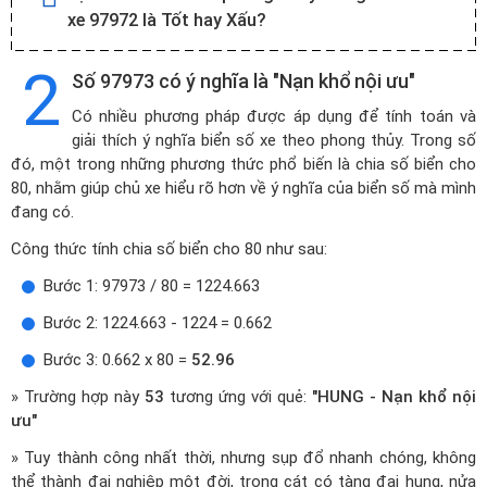
xe 97972 là Tốt hay Xấu?
2
Số 97973 có ý nghĩa là "Nạn khổ nội ưu"
Có nhiều phương pháp được áp dụng để tính toán và
giải thích ý nghĩa biển số xe theo phong thủy. Trong số
đó, một trong những phương thức phổ biến là chia số biển cho
80, nhằm giúp chủ xe hiểu rõ hơn về ý nghĩa của biển số mà mình
đang có.
Công thức tính chia số biển cho 80 như sau:
Bước 1: 97973 / 80 = 1224.663
Bước 2: 1224.663 - 1224 = 0.662
Bước 3: 0.662 x 80 =
52.96
» Trường hợp này
53
tương ứng với quẻ:
"HUNG - Nạn khổ nội
ưu"
» Tuy thành công nhất thời, nhưng sụp đổ nhanh chóng, không
thể thành đại nghiệp một đời, trong cát có tàng đại hung, nửa