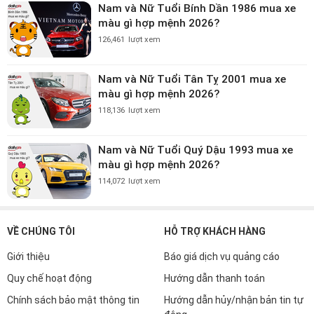
Nam và Nữ Tuổi Bính Dần 1986 mua xe
màu gì hợp mệnh 2026?
126,461
lượt xem
Nam và Nữ Tuổi Tân Tỵ 2001 mua xe
màu gì hợp mệnh 2026?
118,136
lượt xem
Nam và Nữ Tuổi Quý Dậu 1993 mua xe
màu gì hợp mệnh 2026?
114,072
lượt xem
VỀ CHÚNG TÔI
HỖ TRỢ KHÁCH HÀNG
Giới thiệu
Báo giá dịch vụ quảng cáo
Quy chế hoạt động
Hướng dẫn thanh toán
Chính sách bảo mật thông tin
Hướng dẫn hủy/nhận bản tin tự