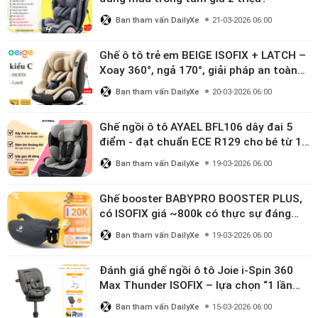
Ban tham vấn DailyXe
21-03-2026 06:00
Ghế ô tô trẻ em BEIGE ISOFIX + LATCH –
Xoay 360°, ngả 170°, giải pháp an toàn
linh hoạt cho bé 0–10 tuổi
Ban tham vấn DailyXe
20-03-2026 06:00
Ghế ngồi ô tô AYAEL BFL106 dây đai 5
điểm - đạt chuẩn ECE R129 cho bé từ 1–
10 tuổi
Ban tham vấn DailyXe
19-03-2026 06:00
Ghế booster BABYPRO BOOSTER PLUS,
có ISOFIX giá ~800k có thực sự đáng
mua?
Ban tham vấn DailyXe
19-03-2026 06:00
Đánh giá ghế ngồi ô tô Joie i-Spin 360
Max Thunder ISOFIX – lựa chọn “1 lần
dùng đến 12 năm” có đáng giá gần 9
Ban tham vấn DailyXe
15-03-2026 06:00
triệu?