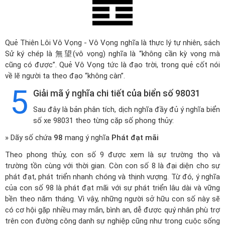
Quẻ Thiên Lôi Vô Vọng - Vô Vọng nghĩa là thực lý tự nhiên, sách
Sử ký chép là 無望(vô vọng) nghĩa là “không cần kỳ vọng mà
cũng có được”. Quẻ Vô Vọng tức là đạo trời, trong quẻ cốt nói
về lẽ người ta theo đạo “không càn”.
5
Giải mã ý nghĩa chi tiết của biển số 98031
Sau đây là bản phân tích, dịch nghĩa đầy đủ ý nghĩa biển
số xe 98031 theo từng cặp số phong thủy:
» Dãy số chứa
98
mang ý nghĩa
Phát đạt mãi
Theo phong thủy, con số 9 được xem là sự trường thọ và
trường tồn cùng với thời gian. Còn con số 8 là đại diện cho sự
phát đạt, phát triển nhanh chóng và thịnh vượng. Từ đó, ý nghĩa
của con số 98 là phát đạt mãi với sự phát triển lâu dài và vững
bền theo năm tháng. Vì vậy, những người sở hữu con số này sẽ
có cơ hội gặp nhiều may mắn, bình an, dễ được quý nhân phù trợ
trên con đường công danh sự nghiệp cũng như trong cuộc sống