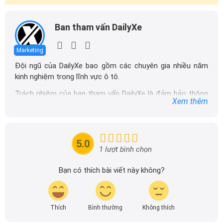
Ban tham vấn DailyXe
Marketing
Đội ngũ của DailyXe bao gồm các chuyên gia nhiều năm
kinh nghiệm trong lĩnh vực ô tô.
Trách nhiệm của ban tham vấn DailyXe là đảm bảo thông
Xem thêm
tin chính xác được đăng tải trên dailyxe.com.vn, thường
xuyên cập nhật thông tin mới về xe ô tô, thông tin khuyến
mãi của các hãng xe để người đọc có thể tiếp cận thông
tin nhanh chóng và dễ dàng hơn.
5.0
1 lượt bình chọn
Bạn có thích bài viết này không?
Thích
Bình thường
Không thích