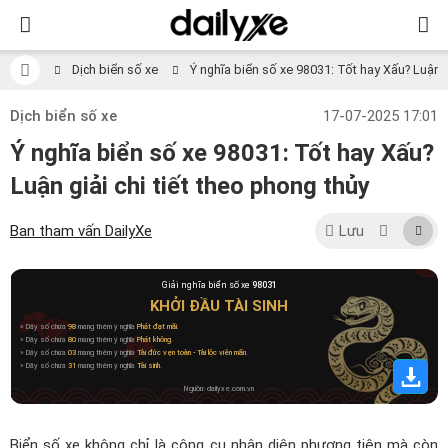
Dịch biển số xe
Ý nghĩa biển số xe 98031: Tốt hay Xấu? Luận gi
Dịch biển số xe
17-07-2025 17:01
Ý nghĩa biển số xe 98031: Tốt hay Xấu?
Luận giải chi tiết theo phong thủy
Ban tham vấn DailyXe
Lưu
Giải nghĩa biển số xe
98031
KHỞI ĐẦU TÀI SINH
» Dãy số chứa
98
mang thêm ý nghĩa
Phát đạt mãi
.
» Dãy số chứa
80
mang thêm ý nghĩa
Phát không
.
» Dãy số chứa
03
mang thêm ý nghĩa
Tài đức vẹn toàn - Tài lộc viên mãn
.
» Dãy số chứa
31
mang thêm ý nghĩa
Tài sinh
.
Nguồn: dailyxe.com.vn
Biển số xe không chỉ là công cụ nhận diện phương tiện mà còn