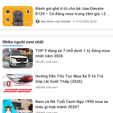
Đánh giá ghế ô tô cho bé Joie Elevate
R129 – Có đáng mua trong tầm giá ~2.8
triệu?
Ban tham vấn DailyXe
14-03-2026 06:00
Nhiều người xem nhất
TOP 9 dòng xe 7 chỗ dưới 1 tỷ đáng mua
nhất năm 2026
281,361
lượt xem
Hướng Dẫn Thủ Tục Mua Xe Ô tô Trả
Góp Lãi Suất Thấp (2026)
248,054
lượt xem
Nam và Nữ Tuổi Canh Ngọ 1990 mua xe
màu gì hợp mệnh 2026?
158,868
lượt xem