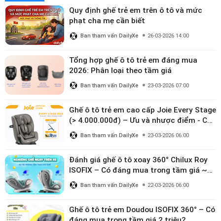
Quy định ghế trẻ em trên ô tô và mức
phạt cha mẹ cần biết
Ban tham vấn DailyXe
26-03-2026 14:00
Tổng hợp ghế ô tô trẻ em đáng mua
2026: Phân loại theo tầm giá
Ban tham vấn DailyXe
23-03-2026 07:00
Ghế ô tô trẻ em cao cấp Joie Every Stage
(> 4.000.000đ) – Ưu và nhược điểm - Có
đáng đầu tư cho bé từ 0–12 tuổi?
Ban tham vấn DailyXe
23-03-2026 06:00
Đánh giá ghế ô tô xoay 360° Chilux Roy
ISOFIX – Có đáng mua trong tầm giá ~3
triệu
Ban tham vấn DailyXe
22-03-2026 06:00
Ghế ô tô trẻ em Doudou ISOFIX 360° – Có
đáng mua trong tầm giá 2 triệu?