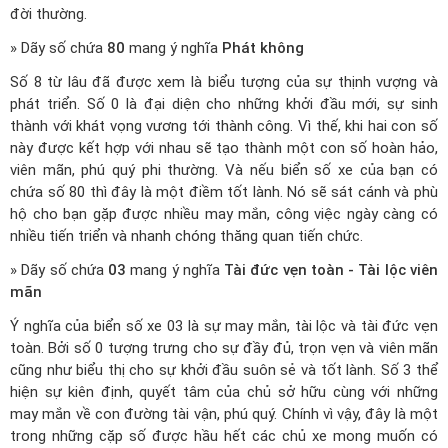
đời thường.
» Dãy số chứa
80
mang ý nghĩa
Phát không
Số 8 từ lâu đã được xem là biểu tượng của sự thịnh vượng và
phát triển. Số 0 là đại diện cho những khởi đầu mới, sự sinh
thành với khát vọng vương tới thành công. Vì thế, khi hai con số
này được kết hợp với nhau sẽ tạo thành một con số hoàn hảo,
viên mãn, phú quý phi thường. Và nếu biển số xe của bạn có
chứa số 80 thì đây là một điềm tốt lành. Nó sẽ sát cánh và phù
hộ cho bạn gặp được nhiều may mắn, công việc ngày càng có
nhiều tiến triển và nhanh chóng thăng quan tiến chức.
» Dãy số chứa
03
mang ý nghĩa
Tài đức vẹn toàn - Tài lộc viên
mãn
Ý nghĩa của biển số xe 03 là sự may mắn, tài lộc và tài đức vẹn
toàn. Bởi số 0 tượng trưng cho sự đầy đủ, trọn vẹn và viên mãn
cũng như biểu thị cho sự khởi đầu suôn sẻ và tốt lành. Số 3 thể
hiện sự kiên định, quyết tâm của chủ sở hữu cùng với những
may mắn về con đường tài vận, phú quý. Chính vì vậy, đây là một
trong những cặp số được hầu hết các chủ xe mong muốn có