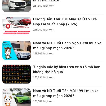
nhất năm 2026
281,352
lượt xem
Hướng Dẫn Thủ Tục Mua Xe Ô tô Trả
Góp Lãi Suất Thấp (2026)
248,050
lượt xem
Nam và Nữ Tuổi Canh Ngọ 1990 mua xe
màu gì hợp mệnh 2026?
158,862
lượt xem
Ý nghĩa các ký hiệu trên xe ô tô mà bạn
không thể bỏ qua
133,194
lượt xem
Nam và Nữ Tuổi Tân Mùi 1991 mua xe
màu gì hợp mệnh 2026?
131,084
lượt xem