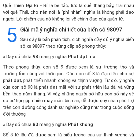
Quẻ Thiên Địa Bĩ - Bĩ là bế tắc, tức là quẻ tháng bảy, trái nhau
với quẻ Thái, cho nên nói là “phỉ nhân”, nghĩa là không phải đạo
người. Lời chiêm của nó không lợi về chính đạo của quân tử.
5
Giải mã ý nghĩa chi tiết của biển số 98097
Sau đây là bản phân tích, dịch nghĩa đầy đủ ý nghĩa biển
số xe 98097 theo từng cặp số phong thủy:
» Dãy số chứa
98
mang ý nghĩa
Phát đạt mãi
Theo phong thủy, con số 9 được xem là sự trường thọ và
trường tồn cùng với thời gian. Còn con số 8 là đại diện cho sự
phát đạt, phát triển nhanh chóng và thịnh vượng. Từ đó, ý nghĩa
của con số 98 là phát đạt mãi với sự phát triển lâu dài và vững
bền theo năm tháng. Vì vậy, những người sở hữu con số này sẽ
có cơ hội gặp nhiều may mắn, bình an, dễ được quý nhân phù trợ
trên con đường công danh sự nghiệp cũng như trong cuộc sống
đời thường.
» Dãy số chứa
80
mang ý nghĩa
Phát không
Số 8 từ lâu đã được xem là biểu tượng của sự thịnh vượng và