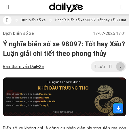
Dịch biển số xe
Ý nghĩa biển số xe 98097: Tốt hay Xấu? Luận gi
Dịch biển số xe
17-07-2025 17:01
Ý nghĩa biển số xe 98097: Tốt hay Xấu?
Luận giải chi tiết theo phong thủy
Ban tham vấn DailyXe
Lưu
Giải nghĩa biển số xe
98097
KHỞI ĐẦU TRƯỜNG THỌ
» Dãy số chứa
98
mang thêm ý nghĩa
Phát đạt mãi
.
» Dãy số chứa
80
mang thêm ý nghĩa
Phát không
.
» Dãy số chứa
09
mang thêm ý nghĩa
Khởi đầu viên mãn
.
» Dãy số chứa
97
mang thêm ý nghĩa
Trường thọ
.
Nguồn: dailyxe.com.vn
Biển số xe không chỉ là công cụ nhận diện phương tiện mà còn