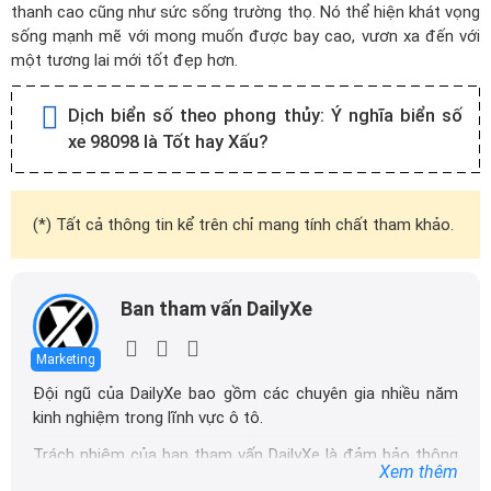
thanh cao cũng như sức sống trường thọ. Nó thể hiện khát vọng
sống mạnh mẽ với mong muốn được bay cao, vươn xa đến với
một tương lai mới tốt đẹp hơn.
Dịch biển số theo phong thủy:
Ý nghĩa biển số
xe 98098 là Tốt hay Xấu?
(*) Tất cả thông tin kể trên chỉ mang tính chất tham khảo.
Ban tham vấn DailyXe
Marketing
Đội ngũ của DailyXe bao gồm các chuyên gia nhiều năm
kinh nghiệm trong lĩnh vực ô tô.
Trách nhiệm của ban tham vấn DailyXe là đảm bảo thông
Xem thêm
tin chính xác được đăng tải trên dailyxe.com.vn, thường