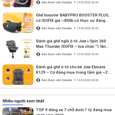
Ban tham vấn DailyXe
19-03-2026 06:00
Ghế booster BABYPRO BOOSTER PLUS,
có ISOFIX giá ~800k có thực sự đáng
mua?
Ban tham vấn DailyXe
19-03-2026 06:00
Đánh giá ghế ngồi ô tô Joie i-Spin 360
Max Thunder ISOFIX – lựa chọn “1 lần
dùng đến 12 năm” có đáng giá gần 9
Ban tham vấn DailyXe
15-03-2026 06:00
triệu?
Đánh giá ghế ô tô cho bé Joie Elevate
R129 – Có đáng mua trong tầm giá ~2.8
triệu?
Ban tham vấn DailyXe
14-03-2026 06:00
Nhiều người xem nhất
TOP 9 dòng xe 7 chỗ dưới 1 tỷ đáng mua