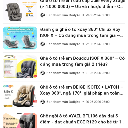
Ghế ô tô trẻ em cao cấp Joie Every Stage
(> 4.000.000đ) – Ưu và nhược điểm - Có
đáng đầu tư cho bé từ 0–12 tuổi?
Ban tham vấn DailyXe
23-03-2026 06:00
Đánh giá ghế ô tô xoay 360° Chilux Roy
ISOFIX – Có đáng mua trong tầm giá ~3
triệu
Ban tham vấn DailyXe
22-03-2026 06:00
Ghế ô tô trẻ em Doudou ISOFIX 360° – Có
đáng mua trong tầm giá 2 triệu?
Ban tham vấn DailyXe
21-03-2026 06:00
Ghế ô tô trẻ em BEIGE ISOFIX + LATCH –
Xoay 360°, ngả 170°, giải pháp an toàn
linh hoạt cho bé 0–10 tuổi
Ban tham vấn DailyXe
20-03-2026 06:00
Ghế ngồi ô tô AYAEL BFL106 dây đai 5
điểm - đạt chuẩn ECE R129 cho bé từ 1–
10 tuổi