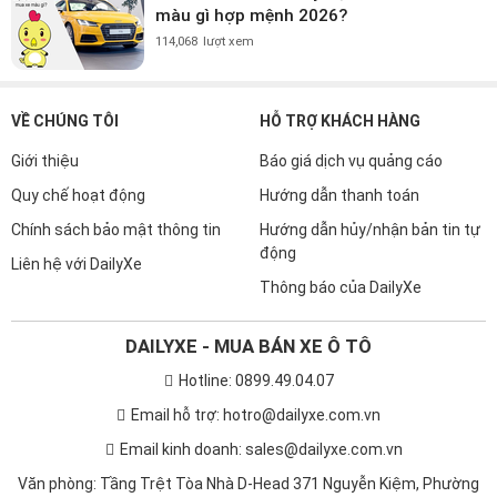
màu gì hợp mệnh 2026?
114,068
lượt xem
VỀ CHÚNG TÔI
HỖ TRỢ KHÁCH HÀNG
Giới thiệu
Báo giá dịch vụ quảng cáo
Quy chế hoạt động
Hướng dẫn thanh toán
Chính sách bảo mật thông tin
Hướng dẫn hủy/nhận bản tin tự
động
Liên hệ với DailyXe
Thông báo của DailyXe
DAILYXE - MUA BÁN XE Ô TÔ
Hotline: 0899.49.04.07
Email hỗ trợ: hotro@dailyxe.com.vn
Email kinh doanh: sales@dailyxe.com.vn
Văn phòng: Tầng Trệt Tòa Nhà D-Head 371 Nguyễn Kiệm, Phường