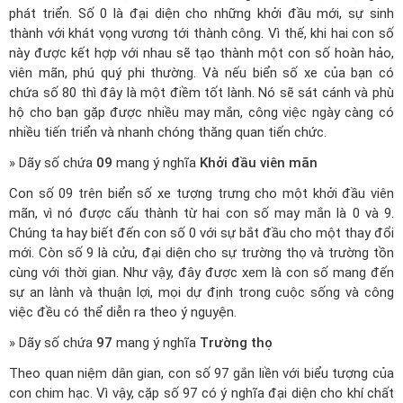
phát triển. Số 0 là đại diện cho những khởi đầu mới, sự sinh
thành với khát vọng vương tới thành công. Vì thế, khi hai con số
này được kết hợp với nhau sẽ tạo thành một con số hoàn hảo,
viên mãn, phú quý phi thường. Và nếu biển số xe của bạn có
chứa số 80 thì đây là một điềm tốt lành. Nó sẽ sát cánh và phù
hộ cho bạn gặp được nhiều may mắn, công việc ngày càng có
nhiều tiến triển và nhanh chóng thăng quan tiến chức.
» Dãy số chứa
09
mang ý nghĩa
Khởi đầu viên mãn
Con số 09 trên biển số xe tượng trưng cho một khởi đầu viên
mãn, vì nó được cấu thành từ hai con số may mắn là 0 và 9.
Chúng ta hay biết đến con số 0 với sự bắt đầu cho một thay đổi
mới. Còn số 9 là cửu, đại diện cho sự trường thọ và trường tồn
cùng với thời gian. Như vậy, đây được xem là con số mang đến
sự an lành và thuận lợi, mọi dự định trong cuộc sống và công
việc đều có thể diễn ra theo ý nguyện.
» Dãy số chứa
97
mang ý nghĩa
Trường thọ
Theo quan niệm dân gian, con số 97 gắn liền với biểu tượng của
con chim hạc. Vì vậy, cặp số 97 có ý nghĩa đại diện cho khí chất