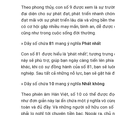
Theo phong thủy, con số 9 được xem là sự trường
đại diện cho sự phát đạt, phát triển nhanh chón
đạt mãi với sự phát triển lâu dài và vững bền t
có cơ hội gặp nhiều may mắn, bình an, dễ được
cũng như trong cuộc sống đời thường.
» Dãy số chứa
81
mang ý nghĩa
Phát nhất
Con số 81 được hiểu là 'phát nhất', tượng trưng
này sẽ phù trợ, giúp bạn ngày càng tiến lên phía
khác, khi có sự đồng hành của số 81, bạn sẽ l
nghiệp. Sau tất cả những nỗ lực, bạn sẽ gặt hái 
» Dãy số chứa
10
mang ý nghĩa
Nhất không
Theo phiên âm Hán Việt, số 10 có thể được đọ
như đơn giản này lại ẩn chứa một ý nghĩa vô cùn
toàn và đủ đầy. Và những người sở hữu con số n
phải lo nghĩ tới chuyện tiền bạc. Ngoài ra, ch