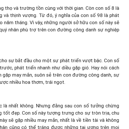
 thọ và trường tồn cùng với thời gian. Còn con số 8 là
g và thịnh vượng. Từ đó, ý nghĩa của con số 98 là phát
heo năm tháng. Vì vậy, những người sở hữu con số này sẽ
 quý nhân phù trợ trên con đường công danh sự nghiệp
 cho sự bắt đầu cho một sự phát triển vượt bậc. Con số
 trước, phát triển nhanh như diều gặp gió. Hay nói cách
uôn gặp may mắn, suôn sẻ trên con đường công danh, sự
được nhiều hoa thơm, trái ngọt.
c là nhất không. Nhưng đằng sau con số tưởng chừng
g tốt đẹp. Con số này tượng trưng cho sự tròn trịa, chu
ày sẽ gặp nhiều may mắn, nhất là về tiền tài và không
ủ nhân cũng có thể tráng được những tai ương trên mọi