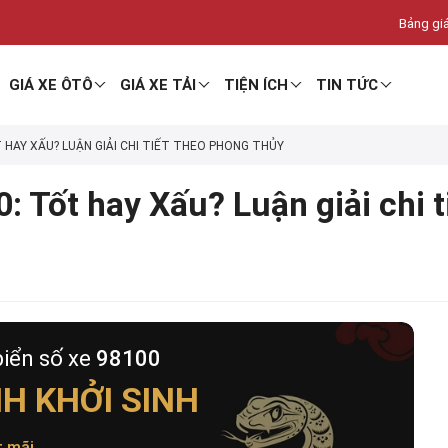
Bảng giá
GIÁ XE ÔTÔ
GIÁ XE TẢI
TIỆN ÍCH
TIN TỨC
T HAY XẤU? LUẬN GIẢI CHI TIẾT THEO PHONG THỦY
: Tốt hay Xấu? Luận giải chi 
biển số xe
98100
H KHỞI SINH
t mãi
.