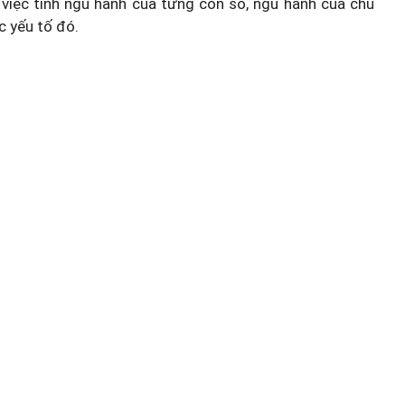
việc tính ngũ hành của từng con số, ngũ hành của chủ
c yếu tố đó.