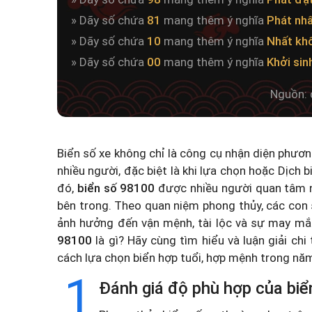
» Dãy số chứa
81
mang thêm ý nghĩa
Phát nh
» Dãy số chứa
10
mang thêm ý nghĩa
Nhất kh
» Dãy số chứa
00
mang thêm ý nghĩa
Khởi sin
Nguồn: 
Biển số xe không chỉ là công cụ nhận diện phươ
nhiều người, đặc biệt là khi lựa chọn hoặc
Dịch b
đó,
biển số 98100
được nhiều người quan tâm n
bên trong. Theo quan niệm phong thủy, các con 
ảnh hưởng đến vận mệnh, tài lộc và sự may mắ
98100
là gì? Hãy cùng tìm hiểu và luận giải chi
cách lựa chọn biển hợp tuổi, hợp mệnh trong n
1
Đánh giá độ phù hợp của biể