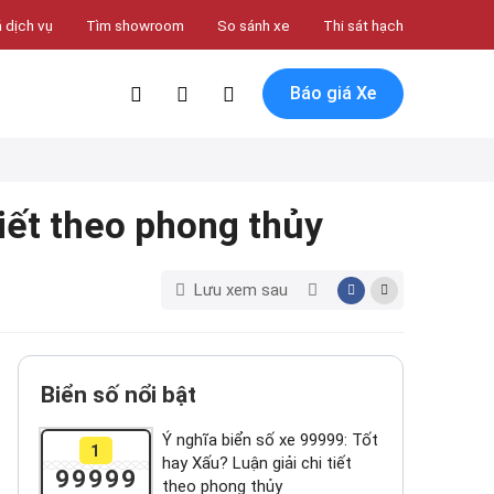
 dịch vụ
Tìm showroom
So sánh xe
Thi sát hạch
Báo giá Xe
tiết theo phong thủy
Lưu xem sau
Biển số nổi bật
Ý nghĩa biển số xe 99999: Tốt
1
hay Xấu? Luận giải chi tiết
99999
theo phong thủy