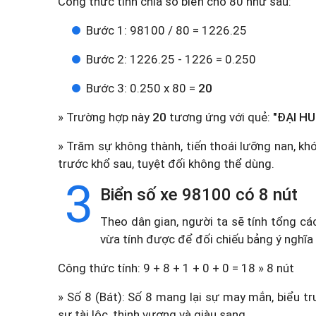
Công thức tính chia số biển cho 80 như sau:
Bước 1: 98100 / 80 = 1226.25
Bước 2: 1226.25 - 1226 = 0.250
Bước 3: 0.250 x 80 =
20
» Trường hợp này
20
tương ứng với quẻ:
"ĐẠI HU
» Trăm sự không thành, tiến thoái lưỡng nan, kh
trước khổ sau, tuyệt đối không thể dùng.
3
Biển số xe 98100 có 8 nút
Theo dân gian, người ta sẽ tính tổng cá
vừa tính được để đối chiếu bảng ý nghĩa
Công thức tính: 9 + 8 + 1 + 0 + 0 = 18 » 8 nút
» Số 8 (Bát): Số 8 mang lại sự may mắn, biểu tr
sự tài lộc, thịnh vượng và giàu sang.