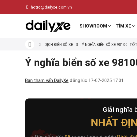
hotro@dailyxe.com.vn
SHOWROOM
TÌM XE
DỊCH BIỂN SỐ XE
Ý NGHĨA BIỂN SỐ XE 98100: TỐ
Ý nghĩa biển số xe 98100
Ban tham vấn DailyXe
đăng lúc
17-07-2025 17:01
Giải nghĩa 
NHẤT ĐỊN
» Dãy số chứa
98
mang thêm ý nghĩa
Phát đạ