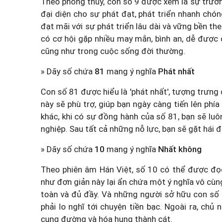
Theo phong thủy, con số 9 được xem là sự trường
đại diện cho sự phát đạt, phát triển nhanh chón
đạt mãi với sự phát triển lâu dài và vững bền t
có cơ hội gặp nhiều may mắn, bình an, dễ được
cũng như trong cuộc sống đời thường.
» Dãy số chứa
81
mang ý nghĩa
Phát nhất
Con số 81 được hiểu là 'phát nhất', tượng trưng
này sẽ phù trợ, giúp bạn ngày càng tiến lên phía
khác, khi có sự đồng hành của số 81, bạn sẽ l
nghiệp. Sau tất cả những nỗ lực, bạn sẽ gặt hái 
» Dãy số chứa
10
mang ý nghĩa
Nhất không
Theo phiên âm Hán Việt, số 10 có thể được đọ
như đơn giản này lại ẩn chứa một ý nghĩa vô cùn
toàn và đủ đầy. Và những người sở hữu con số n
phải lo nghĩ tới chuyện tiền bạc. Ngoài ra, ch
cung đường và hóa hung thành cát.