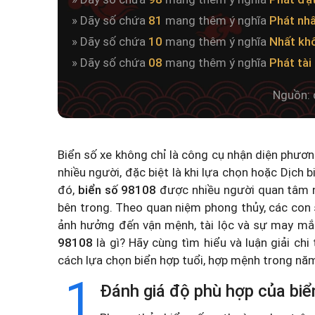
» Dãy số chứa
81
mang thêm ý nghĩa
Phát nh
» Dãy số chứa
10
mang thêm ý nghĩa
Nhất kh
» Dãy số chứa
08
mang thêm ý nghĩa
Phát tài
Nguồn: 
Biển số xe không chỉ là công cụ nhận diện phươ
nhiều người, đặc biệt là khi lựa chọn hoặc
Dịch b
đó,
biển số 98108
được nhiều người quan tâm n
bên trong. Theo quan niệm phong thủy, các con 
ảnh hưởng đến vận mệnh, tài lộc và sự may mắ
98108
là gì? Hãy cùng tìm hiểu và luận giải chi
cách lựa chọn biển hợp tuổi, hợp mệnh trong n
1
Đánh giá độ phù hợp của biể