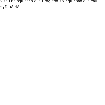
việc tính ngũ hành của từng con số, ngũ hành của chủ
c yếu tố đó.