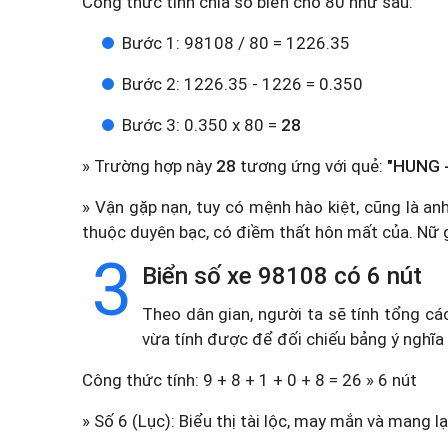
Công thức tính chia số biển cho 80 như sau:
Bước 1: 98108 / 80 = 1226.35
Bước 2: 1226.35 - 1226 = 0.350
Bước 3: 0.350 x 80 =
28
» Trường hợp này
28
tương ứng với quẻ:
"HUNG -
» Vận gặp nạn, tuy có mệnh hào kiệt, cũng là anh 
thuộc duyên bạc, có điềm thất hôn mất của. Nữ gi
3
Biển số xe 98108 có 6 nút
Theo dân gian, người ta sẽ tính tổng cá
vừa tính được để đối chiếu bảng ý nghĩa
Công thức tính: 9 + 8 + 1 + 0 + 8 = 26 » 6 nút
» Số 6 (Lục): Biểu thị tài lộc, may mắn và mang lạ