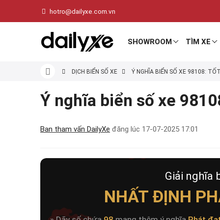
hotro@dailyxe.com.vn
SHOWROOM
TÌM XE
DỊCH BIỂN SỐ XE
Ý NGHĨA BIỂN SỐ XE 98108: TỐ
Ý nghĩa biển số xe 98108
Ban tham vấn DailyXe
đăng lúc
17-07-2025 17:01
Giải nghĩa 
NHẤT ĐỊNH PHÁ
» Dãy số chứa
98
mang thêm ý nghĩa
Phát đạ