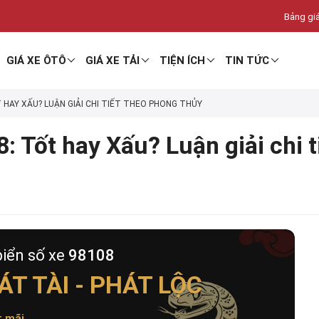
Bảng giá
GIÁ XE ÔTÔ
GIÁ XE TẢI
TIỆN ÍCH
TIN TỨC
T HAY XẤU? LUẬN GIẢI CHI TIẾT THEO PHONG THỦY
: Tốt hay Xấu? Luận giải chi 
biển số xe
98108
T TÀI - PHÁT LỘC
t mãi
.