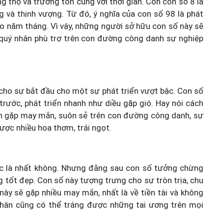
 thọ và trường tồn cùng với thời gian. Còn con số 8 là
g và thịnh vượng. Từ đó, ý nghĩa của con số 98 là phát
heo năm tháng. Vì vậy, những người sở hữu con số này sẽ
 quý nhân phù trợ trên con đường công danh sự nghiệp
 cho sự bắt đầu cho một sự phát triển vượt bậc. Con số
 trước, phát triển nhanh như diều gặp gió. Hay nói cách
uôn gặp may mắn, suôn sẻ trên con đường công danh, sự
được nhiều hoa thơm, trái ngọt.
c là nhất không. Nhưng đằng sau con số tưởng chừng
g tốt đẹp. Con số này tượng trưng cho sự tròn trịa, chu
ày sẽ gặp nhiều may mắn, nhất là về tiền tài và không
ủ nhân cũng có thể tráng được những tai ương trên mọi