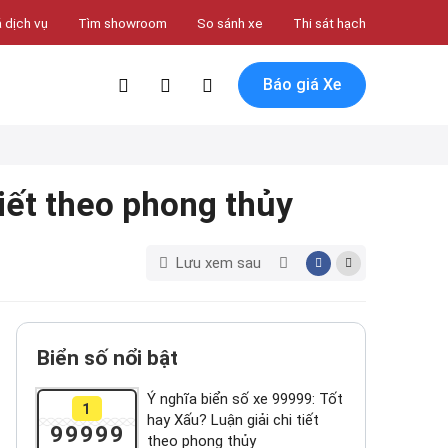
 dịch vụ
Tìm showroom
So sánh xe
Thi sát hạch
Báo giá Xe
tiết theo phong thủy
Lưu xem sau
Biển số nổi bật
Ý nghĩa biển số xe 99999: Tốt
1
hay Xấu? Luận giải chi tiết
99999
theo phong thủy