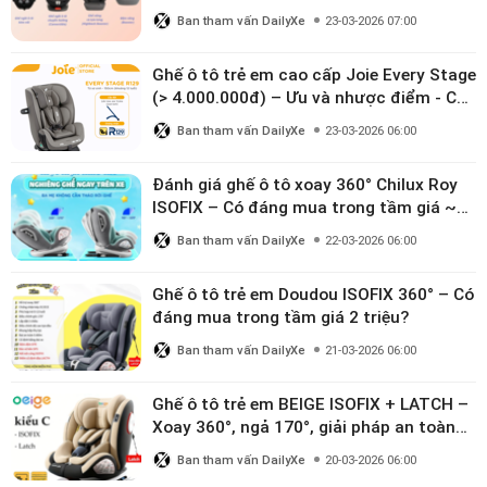
Ban tham vấn DailyXe
23-03-2026 07:00
Ghế ô tô trẻ em cao cấp Joie Every Stage
(> 4.000.000đ) – Ưu và nhược điểm - Có
đáng đầu tư cho bé từ 0–12 tuổi?
Ban tham vấn DailyXe
23-03-2026 06:00
Đánh giá ghế ô tô xoay 360° Chilux Roy
ISOFIX – Có đáng mua trong tầm giá ~3
triệu
Ban tham vấn DailyXe
22-03-2026 06:00
Ghế ô tô trẻ em Doudou ISOFIX 360° – Có
đáng mua trong tầm giá 2 triệu?
Ban tham vấn DailyXe
21-03-2026 06:00
Ghế ô tô trẻ em BEIGE ISOFIX + LATCH –
Xoay 360°, ngả 170°, giải pháp an toàn
linh hoạt cho bé 0–10 tuổi
Ban tham vấn DailyXe
20-03-2026 06:00