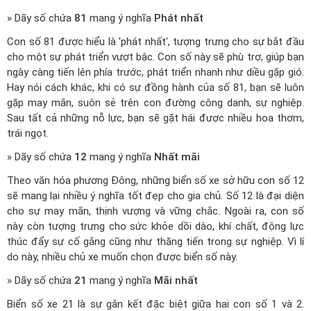
» Dãy số chứa
81
mang ý nghĩa
Phát nhất
Con số 81 được hiểu là 'phát nhất', tượng trưng cho sự bắt đầu
cho một sự phát triển vượt bậc. Con số này sẽ phù trợ, giúp bạn
ngày càng tiến lên phía trước, phát triển nhanh như diều gặp gió.
Hay nói cách khác, khi có sự đồng hành của số 81, bạn sẽ luôn
gặp may mắn, suôn sẻ trên con đường công danh, sự nghiệp.
Sau tất cả những nỗ lực, bạn sẽ gặt hái được nhiều hoa thơm,
trái ngọt.
» Dãy số chứa
12
mang ý nghĩa
Nhất mãi
Theo văn hóa phương Đông, những biển số xe sở hữu con số 12
sẽ mang lại nhiều ý nghĩa tốt đẹp cho gia chủ. Số 12 là đại diện
cho sự may mắn, thịnh vượng và vững chắc. Ngoài ra, con số
này còn tượng trưng cho sức khỏe dồi dào, khí chất, động lực
thúc đẩy sự cố gắng cũng như thăng tiến trong sự nghiệp. Vì lí
do này, nhiều chủ xe muốn chọn được biển số này.
» Dãy số chứa
21
mang ý nghĩa
Mãi nhất
Biển số xe 21 là sự gắn kết đặc biệt giữa hai con số 1 và 2.