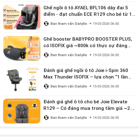
Ghế ngồi ô tô AYAEL BFL106 dây đai 5
điểm - đạt chuẩn ECE R129 cho bé từ 1–
10 tuổi
Ban tham vấn DailyXe
19-03-2026 06:00
Ghế booster BABYPRO BOOSTER PLUS,
có ISOFIX giá ~800k có thực sự đáng
mua?
Ban tham vấn DailyXe
19-03-2026 06:00
Đánh giá ghế ngồi ô tô Joie i-Spin 360
Max Thunder ISOFIX – lựa chọn “1 lần
dùng đến 12 năm” có đáng giá gần 9
Ban tham vấn DailyXe
15-03-2026 06:00
triệu?
Đánh giá ghế ô tô cho bé Joie Elevate
R129 – Có đáng mua trong tầm giá ~2.8
triệu?
Ban tham vấn DailyXe
14-03-2026 06:00