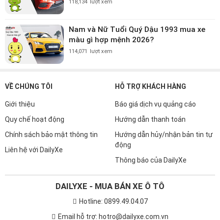
118,134
lượt xem
Nam và Nữ Tuổi Quý Dậu 1993 mua xe
màu gì hợp mệnh 2026?
114,071
lượt xem
VỀ CHÚNG TÔI
HỖ TRỢ KHÁCH HÀNG
Giới thiệu
Báo giá dịch vụ quảng cáo
Quy chế hoạt động
Hướng dẫn thanh toán
Chính sách bảo mật thông tin
Hướng dẫn hủy/nhận bản tin tự
động
Liên hệ với DailyXe
Thông báo của DailyXe
DAILYXE - MUA BÁN XE Ô TÔ
Hotline: 0899.49.04.07
Email hỗ trợ: hotro@dailyxe.com.vn