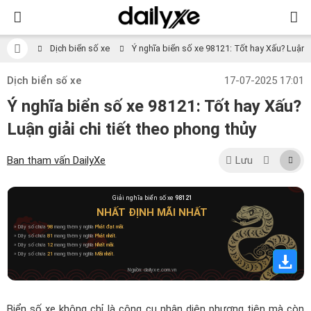
Dịch biển số xe
Ý nghĩa biển số xe 98121: Tốt hay Xấu? Luận gi
Dịch biển số xe
17-07-2025 17:01
Ý nghĩa biển số xe 98121: Tốt hay Xấu?
Luận giải chi tiết theo phong thủy
Ban tham vấn DailyXe
Lưu
Giải nghĩa biển số xe
98121
NHẤT ĐỊNH MÃI NHẤT
» Dãy số chứa
98
mang thêm ý nghĩa
Phát đạt mãi
.
» Dãy số chứa
81
mang thêm ý nghĩa
Phát nhất
.
» Dãy số chứa
12
mang thêm ý nghĩa
Nhất mãi
.
» Dãy số chứa
21
mang thêm ý nghĩa
Mãi nhất
.
Nguồn: dailyxe.com.vn
Biển số xe không chỉ là công cụ nhận diện phương tiện mà còn