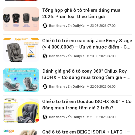
Tổng hợp ghế ô tô trẻ em đáng mua
2026: Phân loại theo tầm giá
Ban tham vấn DailyXe
23-03-2026 07:00
Ghế ô tô trẻ em cao cấp Joie Every Stage
(> 4.000.000đ) – Ưu và nhược điểm - Có
đáng đầu tư cho bé từ 0–12 tuổi?
Ban tham vấn DailyXe
23-03-2026 06:00
Đánh giá ghế ô tô xoay 360° Chilux Roy
ISOFIX – Có đáng mua trong tầm giá ~3
triệu
Ban tham vấn DailyXe
22-03-2026 06:00
Ghế ô tô trẻ em Doudou ISOFIX 360° – Có
đáng mua trong tầm giá 2 triệu?
Ban tham vấn DailyXe
21-03-2026 06:00
Ghế ô tô trẻ em BEIGE ISOFIX + LATCH –