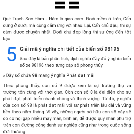
Quẻ Trạch Sơn Hàm - Hàm là giao cảm. Đoái mềm ở trên, Cấn
cứng ở dưới, mà cùng cảm ứng với nhau. Lại, Cấn chủ đậu, thì sự
cảm được chuyên nhất. Đoái chủ đẹp lòng thì sự ứng đến tột
bậc
5
Giải mã ý nghĩa chi tiết của biển số 98196
Sau đây là bản phân tích, dịch nghĩa đầy đủ ý nghĩa biển
số xe 98196 theo từng cặp số phong thủy:
» Dãy số chứa
98
mang ý nghĩa
Phát đạt mãi
Theo phong thủy, con số 9 được xem là sự trường thọ và
trường tồn cùng với thời gian. Còn con số 8 là đại diện cho sự
phát đạt, phát triển nhanh chóng và thịnh vượng. Từ đó, ý nghĩa
của con số 98 là phát đạt mãi với sự phát triển lâu dài và vững
bền theo năm tháng. Vì vậy, những người sở hữu con số này sẽ
có cơ hội gặp nhiều may mắn, bình an, dễ được quý nhân phù trợ
trên con đường công danh sự nghiệp cũng như trong cuộc sống
đời thường.