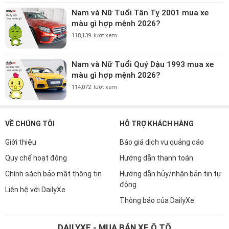
Nam và Nữ Tuổi Tân Tỵ 2001 mua xe
màu gì hợp mệnh 2026?
118,139
lượt xem
Nam và Nữ Tuổi Quý Dậu 1993 mua xe
màu gì hợp mệnh 2026?
114,072
lượt xem
VỀ CHÚNG TÔI
HỖ TRỢ KHÁCH HÀNG
Giới thiệu
Báo giá dịch vụ quảng cáo
Quy chế hoạt động
Hướng dẫn thanh toán
Chính sách bảo mật thông tin
Hướng dẫn hủy/nhận bản tin tự
động
Liên hệ với DailyXe
Thông báo của DailyXe
DAILYXE - MUA BÁN XE Ô TÔ