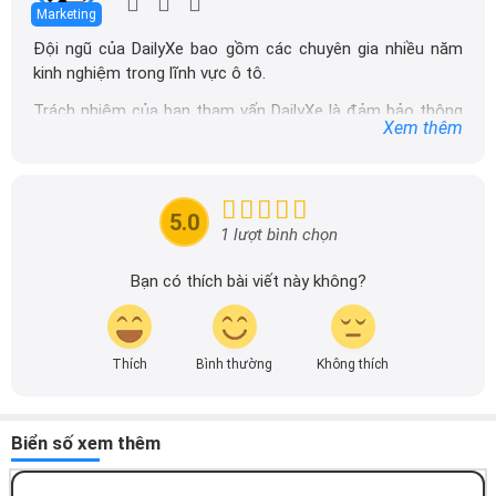
Marketing
Đội ngũ của DailyXe bao gồm các chuyên gia nhiều năm
kinh nghiệm trong lĩnh vực ô tô.
Trách nhiệm của ban tham vấn DailyXe là đảm bảo thông
Xem thêm
tin chính xác được đăng tải trên dailyxe.com.vn, thường
xuyên cập nhật thông tin mới về xe ô tô, thông tin khuyến
mãi của các hãng xe để người đọc có thể tiếp cận thông
tin nhanh chóng và dễ dàng hơn.
5.0
1 lượt bình chọn
Bạn có thích bài viết này không?
Thích
Bình thường
Không thích
Biển số xem thêm