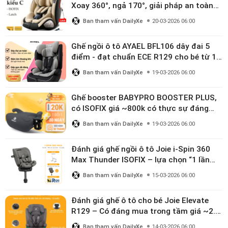
Xoay 360°, ngả 170°, giải pháp an toàn
linh hoạt cho bé 0–10 tuổi
Ban tham vấn DailyXe
20-03-2026 06:00
Ghế ngồi ô tô AYAEL BFL106 dây đai 5
điểm - đạt chuẩn ECE R129 cho bé từ 1–
10 tuổi
Ban tham vấn DailyXe
19-03-2026 06:00
Ghế booster BABYPRO BOOSTER PLUS,
có ISOFIX giá ~800k có thực sự đáng
mua?
Ban tham vấn DailyXe
19-03-2026 06:00
Đánh giá ghế ngồi ô tô Joie i-Spin 360
Max Thunder ISOFIX – lựa chọn “1 lần
dùng đến 12 năm” có đáng giá gần 9
Ban tham vấn DailyXe
15-03-2026 06:00
triệu?
Đánh giá ghế ô tô cho bé Joie Elevate
R129 – Có đáng mua trong tầm giá ~2.8
triệu?
Ban tham vấn DailyXe
14-03-2026 06:00