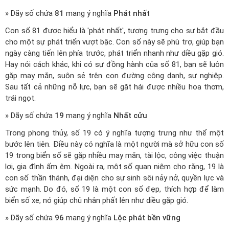
» Dãy số chứa
81
mang ý nghĩa
Phát nhất
Con số 81 được hiểu là 'phát nhất', tượng trưng cho sự bắt đầu
cho một sự phát triển vượt bậc. Con số này sẽ phù trợ, giúp bạn
ngày càng tiến lên phía trước, phát triển nhanh như diều gặp gió.
Hay nói cách khác, khi có sự đồng hành của số 81, bạn sẽ luôn
gặp may mắn, suôn sẻ trên con đường công danh, sự nghiệp.
Sau tất cả những nỗ lực, bạn sẽ gặt hái được nhiều hoa thơm,
trái ngọt.
» Dãy số chứa
19
mang ý nghĩa
Nhất cửu
Trong phong thủy, số 19 có ý nghĩa tượng trưng như thể một
bước lên tiên. Điều này có nghĩa là một người mà sở hữu con số
19 trong biển số sẽ gặp nhiều may mắn, tài lộc, công việc thuận
lợi, gia đình ấm êm. Ngoài ra, một số quan niệm cho rằng, 19 là
con số thần thánh, đại diện cho sự sinh sôi nảy nở, quyền lực và
sức mạnh. Do đó, số 19 là một con số đẹp, thích hợp để làm
biển số xe, nó giúp chủ nhân phất lên như diều gặp gió.
» Dãy số chứa
96
mang ý nghĩa
Lộc phát bền vững