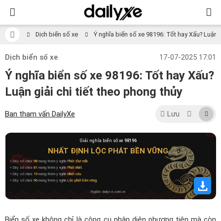
Dịch biển số xe
Ý nghĩa biển số xe 98196: Tốt hay Xấu? Luận gi
Dịch biển số xe
17-07-2025 17:01
Ý nghĩa biển số xe 98196: Tốt hay Xấu?
Luận giải chi tiết theo phong thủy
Ban tham vấn DailyXe
Lưu
Giải nghĩa biển số xe
98196
NHẤT ĐỊNH LỘC PHÁT BỀN VỮNG
» Dãy số chứa
98
mang thêm ý nghĩa
Phát đạt mãi
.
» Dãy số chứa
81
mang thêm ý nghĩa
Phát nhất
.
» Dãy số chứa
19
mang thêm ý nghĩa
Nhất cửu
.
» Dãy số chứa
96
mang thêm ý nghĩa
Lộc phát bền vững
.
Nguồn: dailyxe.com.vn
Biển số xe không chỉ là công cụ nhận diện phương tiện mà còn