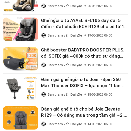
linh hoạt cho bé 0–10 tuổi
Ban tham vấn DailyXe
20-03-2026 06:00
Ghế ngồi ô tô AYAEL BFL106 dây đai 5
điểm - đạt chuẩn ECE R129 cho bé từ 1–
10 tuổi
Ban tham vấn DailyXe
19-03-2026 06:00
Ghế booster BABYPRO BOOSTER PLUS,
có ISOFIX giá ~800k có thực sự đáng
mua?
Ban tham vấn DailyXe
19-03-2026 06:00
Đánh giá ghế ngồi ô tô Joie i-Spin 360
Max Thunder ISOFIX – lựa chọn “1 lần
dùng đến 12 năm” có đáng giá gần 9
Ban tham vấn DailyXe
15-03-2026 06:00
triệu?
Đánh giá ghế ô tô cho bé Joie Elevate
R129 – Có đáng mua trong tầm giá ~2.8
triệu?
Ban tham vấn DailyXe
14-03-2026 06:00