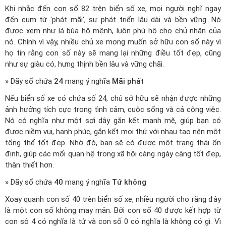
Khi nhắc đến con số 82 trên biển số xe, mọi người nghĩ ngay
đến cụm từ 'phát mãi', sự phát triển lâu dài và bền vững. Nó
được xem như lá bùa hộ mệnh, luôn phù hộ cho chủ nhân của
nó. Chính vì vậy, nhiều chủ xe mong muốn sở hữu con số này vì
họ tin rằng con số này sẽ mang lại những điều tốt đẹp, cũng
như sự giàu có, hưng thịnh bền lâu và vững chãi.
» Dãy số chứa
24
mang ý nghĩa
Mãi phất
Nếu biển số xe có chứa số 24, chủ sở hữu sẽ nhận được những
ảnh hưởng tích cực trong tình cảm, cuộc sống và cả công việc.
Nó có nghĩa như một sợi dây gắn kết mạnh mẽ, giúp bạn có
được niềm vui, hạnh phúc, gắn kết mọi thứ với nhau tạo nên một
tổng thể tốt đẹp. Nhờ đó, bạn sẽ có được một trạng thái ổn
định, giúp các mối quan hệ trong xã hội càng ngày càng tốt đẹp,
thân thiết hơn.
» Dãy số chứa
40
mang ý nghĩa
Tứ không
Xoay quanh con số 40 trên biển số xe, nhiều người cho rằng đây
là một con số không may mắn. Bởi con số 40 được kết hợp từ
con sô 4 có nghĩa là tử và con số 0 có nghĩa là không có gì. Vì