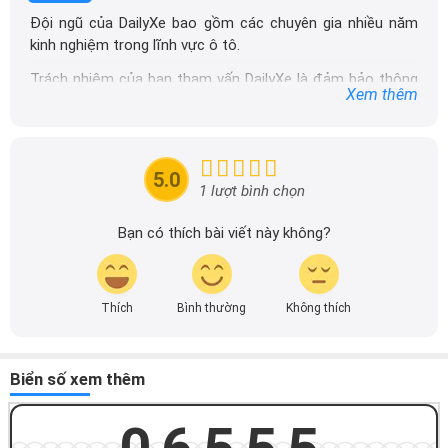
Đội ngũ của DailyXe bao gồm các chuyên gia nhiều năm
kinh nghiệm trong lĩnh vực ô tô.
Trách nhiệm của ban tham vấn DailyXe là đảm bảo thông
Xem thêm
tin chính xác được đăng tải trên dailyxe.com.vn, thường
xuyên cập nhật thông tin mới về xe ô tô, thông tin khuyến
mãi của các hãng xe để người đọc có thể tiếp cận thông
tin nhanh chóng và dễ dàng hơn.
5.0
1 lượt bình chọn
Bạn có thích bài viết này không?
Thích
Bình thường
Không thích
Biển số xem thêm