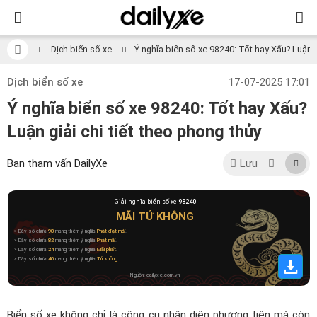
Dịch biển số xe
Ý nghĩa biển số xe 98240: Tốt hay Xấu? Luận gi
Dịch biển số xe
17-07-2025 17:01
Ý nghĩa biển số xe 98240: Tốt hay Xấu?
Luận giải chi tiết theo phong thủy
Ban tham vấn DailyXe
Lưu
Giải nghĩa biển số xe
98240
MÃI TỨ KHÔNG
» Dãy số chứa
98
mang thêm ý nghĩa
Phát đạt mãi
.
» Dãy số chứa
82
mang thêm ý nghĩa
Phát mãi
.
» Dãy số chứa
24
mang thêm ý nghĩa
Mãi phất
.
» Dãy số chứa
40
mang thêm ý nghĩa
Tứ không
.
Nguồn: dailyxe.com.vn
Biển số xe không chỉ là công cụ nhận diện phương tiện mà còn