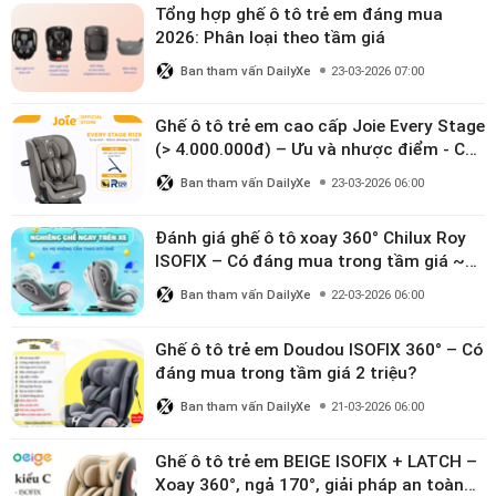
Tổng hợp ghế ô tô trẻ em đáng mua
2026: Phân loại theo tầm giá
Ban tham vấn DailyXe
23-03-2026 07:00
Ghế ô tô trẻ em cao cấp Joie Every Stage
(> 4.000.000đ) – Ưu và nhược điểm - Có
đáng đầu tư cho bé từ 0–12 tuổi?
Ban tham vấn DailyXe
23-03-2026 06:00
Đánh giá ghế ô tô xoay 360° Chilux Roy
ISOFIX – Có đáng mua trong tầm giá ~3
triệu
Ban tham vấn DailyXe
22-03-2026 06:00
Ghế ô tô trẻ em Doudou ISOFIX 360° – Có
đáng mua trong tầm giá 2 triệu?
Ban tham vấn DailyXe
21-03-2026 06:00
Ghế ô tô trẻ em BEIGE ISOFIX + LATCH –
Xoay 360°, ngả 170°, giải pháp an toàn