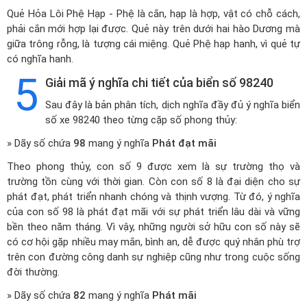
Quẻ Hỏa Lôi Phệ Hạp - Phệ là cắn, hạp là hợp, vật có chỗ cách,
phải cắn mới hợp lại được. Quẻ này trên dưới hai hào Dương mà
giữa trông rỗng, là tượng cái miệng. Quẻ Phệ hạp hanh, vì quẻ tự
có nghĩa hanh.
5
Giải mã ý nghĩa chi tiết của biển số 98240
Sau đây là bản phân tích, dịch nghĩa đầy đủ ý nghĩa biển
số xe 98240 theo từng cặp số phong thủy:
» Dãy số chứa
98
mang ý nghĩa
Phát đạt mãi
Theo phong thủy, con số 9 được xem là sự trường thọ và
trường tồn cùng với thời gian. Còn con số 8 là đại diện cho sự
phát đạt, phát triển nhanh chóng và thịnh vượng. Từ đó, ý nghĩa
của con số 98 là phát đạt mãi với sự phát triển lâu dài và vững
bền theo năm tháng. Vì vậy, những người sở hữu con số này sẽ
có cơ hội gặp nhiều may mắn, bình an, dễ được quý nhân phù trợ
trên con đường công danh sự nghiệp cũng như trong cuộc sống
đời thường.
» Dãy số chứa
82
mang ý nghĩa
Phát mãi