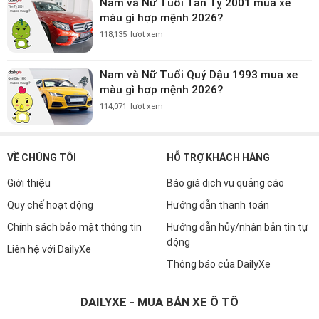
Nam và Nữ Tuổi Tân Tỵ 2001 mua xe
màu gì hợp mệnh 2026?
118,135
lượt xem
Nam và Nữ Tuổi Quý Dậu 1993 mua xe
màu gì hợp mệnh 2026?
114,071
lượt xem
VỀ CHÚNG TÔI
HỖ TRỢ KHÁCH HÀNG
Giới thiệu
Báo giá dịch vụ quảng cáo
Quy chế hoạt động
Hướng dẫn thanh toán
Chính sách bảo mật thông tin
Hướng dẫn hủy/nhận bản tin tự
động
Liên hệ với DailyXe
Thông báo của DailyXe
DAILYXE - MUA BÁN XE Ô TÔ