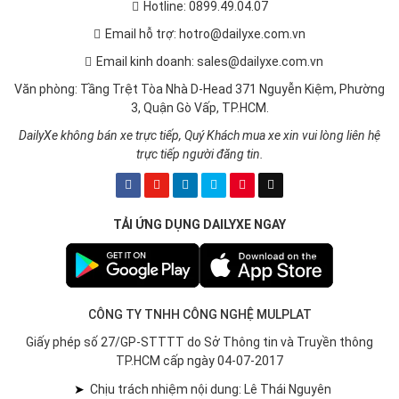
Hotline: 0899.49.04.07
Email hỗ trợ: hotro@dailyxe.com.vn
Email kinh doanh: sales@dailyxe.com.vn
Văn phòng: Tầng Trệt Tòa Nhà D-Head 371 Nguyễn Kiệm, Phường
3, Quận Gò Vấp, TP.HCM.
DailyXe không bán xe trực tiếp, Quý Khách mua xe xin vui lòng liên hệ
trực tiếp người đăng tin.
TẢI ỨNG DỤNG DAILYXE NGAY
CÔNG TY TNHH CÔNG NGHỆ MULPLAT
Giấy phép số 27/GP-STTTT do Sở Thông tin và Truyền thông
TP.HCM cấp ngày 04-07-2017
➤
Chịu trách nhiệm nội dung: Lê Thái Nguyên