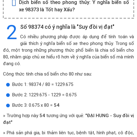
Dịch biển số theo phong thủy:
Ý nghĩa biển số
xe 98373 là Tốt hay Xấu?
2
Số 98374 có ý nghĩa là "Suy đồi vị đạt"
Có nhiều phương pháp được áp dụng để tính toán và
giải thích ý nghĩa biển số xe theo phong thủy. Trong số
đó, một trong những phương thức phổ biến là chia số biển cho
80, nhằm giúp chủ xe hiểu rõ hơn về ý nghĩa của biển số mà mình
đang có.
Công thức tính chia số biển cho 80 như sau:
Bước 1: 98374 / 80 = 1229.675
Bước 2: 1229.675 - 1229 = 0.675
Bước 3: 0.675 x 80 =
54
» Trường hợp này
54
tương ứng với quẻ:
"ĐẠI HUNG - Suy đồi vị
đạt"
» Phá sản phá gia, bi thảm liên tục, bệnh tật, hình phạt, cô độc,