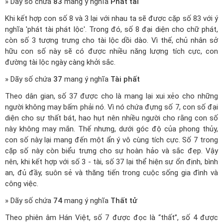
» Dãy số chứa
83
mang ý nghĩa
Phát tài
Khi kết hợp con số 8 và 3 lại với nhau ta sẽ được cặp số 83 với ý
nghĩa 'phát tài phát lộc'. Trong đó, số 8 đại diện cho chữ phát,
còn số 3 tượng trưng cho tài lộc dồi dào. Vì thế, chủ nhân sở
hữu con số này sẽ có được nhiều năng lượng tích cực, con
đường tài lộc ngày càng khởi sắc.
» Dãy số chứa
37
mang ý nghĩa
Tài phất
Theo dân gian, số 37 được cho là mang lại xui xẻo cho những
người không may bấm phải nó. Vì nó chứa đựng số 7, con số đại
diện cho sự thất bát, hao hụt nên nhiều người cho rằng con số
này không may mắn. Thế nhưng, dưới góc độ của phong thủy,
con số này lại mang đến một ẩn ý vô cùng tích cực. Số 7 trong
cặp số này còn biểu trưng cho sự hoàn hảo và sắc đẹp. Vậy
nên, khi kết hợp với số 3 - tài, số 37 lại thể hiện sự ổn định, bình
an, đủ đầy, suôn sẻ và thăng tiến trong cuộc sống gia đình và
công việc.
» Dãy số chứa
74
mang ý nghĩa
Thất tử
Theo phiên âm Hán Việt, số 7 được đọc là “thất”, số 4 được