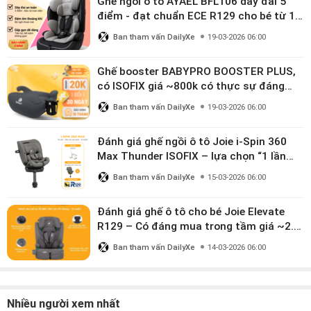
Ghế ngồi ô tô AYAEL BFL106 dây đai 5
điểm - đạt chuẩn ECE R129 cho bé từ 1–
10 tuổi
Ban tham vấn DailyXe
19-03-2026 06:00
Ghế booster BABYPRO BOOSTER PLUS,
có ISOFIX giá ~800k có thực sự đáng
mua?
Ban tham vấn DailyXe
19-03-2026 06:00
Đánh giá ghế ngồi ô tô Joie i-Spin 360
Max Thunder ISOFIX – lựa chọn “1 lần
dùng đến 12 năm” có đáng giá gần 9
Ban tham vấn DailyXe
15-03-2026 06:00
triệu?
Đánh giá ghế ô tô cho bé Joie Elevate
R129 – Có đáng mua trong tầm giá ~2.8
triệu?
Ban tham vấn DailyXe
14-03-2026 06:00
Nhiều người xem nhất