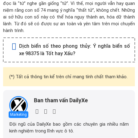
đọc là “tứ” nghe gần giống “tử”. Vì thế, mọi người vẫn hay quan
niệm rằng con số 74 mang ý nghĩa “thất tử”, không chết. Những
ai sở hữu con số này có thể hóa nguy thành an, hóa dữ thành
lành. Từ đó sẽ có được sự an toàn và yên tâm trên mọi chuyến
hành trình.
Dịch biển số theo phong thủy:
Ý nghĩa biển số
xe 98375 là Tốt hay Xấu?
(*) Tất cả thông tin kể trên chỉ mang tính chất tham khảo.
Ban tham vấn DailyXe
Marketing
Đội ngũ của DailyXe bao gồm các chuyên gia nhiều năm
kinh nghiệm trong lĩnh vực ô tô.