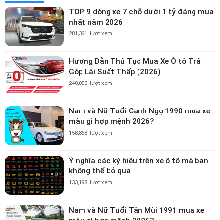
TOP 9 dòng xe 7 chỗ dưới 1 tỷ đáng mua
nhất năm 2026
281,361
lượt xem
Hướng Dẫn Thủ Tục Mua Xe Ô tô Trả
Góp Lãi Suất Thấp (2026)
248,053
lượt xem
Nam và Nữ Tuổi Canh Ngọ 1990 mua xe
màu gì hợp mệnh 2026?
158,868
lượt xem
Ý nghĩa các ký hiệu trên xe ô tô mà bạn
không thể bỏ qua
133,198
lượt xem
Nam và Nữ Tuổi Tân Mùi 1991 mua xe