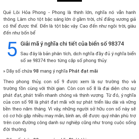
Quẻ Lôi Hỏa Phong - Phong là thịnh lớn, nghĩa nó vẫn hanh
thông. Làm cho tột bậc sáng lớn ở gầm trời, chỉ đấng vương giả
có thể được thế. Đến là tột bậc vậy. Cao đến như ngôi trời, giàu
đến như bốn bể
5
Giải mã ý nghĩa chi tiết của biển số 98374
Sau đây là bản phân tích, dịch nghĩa đầy đủ ý nghĩa biển
số xe 98374 theo từng cặp số phong thủy:
» Dãy số chứa
98
mang ý nghĩa
Phát đạt mãi
Theo phong thủy, con số 9 được xem là sự trường thọ và
trường tồn cùng với thời gian. Còn con số 8 là đại diện cho sự
phát đạt, phát triển nhanh chóng và thịnh vượng. Từ đó, ý nghĩa
của con số 98 là phát đạt mãi với sự phát triển lâu dài và vững
bền theo năm tháng. Vì vậy, những người sở hữu con số này sẽ
có cơ hội gặp nhiều may mắn, bình an, dễ được quý nhân phù trợ
trên con đường công danh sự nghiệp cũng như trong cuộc sống
đời thường.