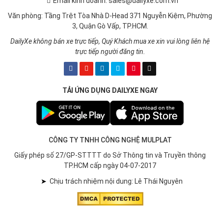
Email kinh doanh: sales@dailyxe.com.vn
Văn phòng: Tầng Trệt Tòa Nhà D-Head 371 Nguyễn Kiệm, Phường
3, Quận Gò Vấp, TP.HCM.
DailyXe không bán xe trực tiếp, Quý Khách mua xe xin vui lòng liên hệ
trực tiếp người đăng tin.
TẢI ỨNG DỤNG DAILYXE NGAY
CÔNG TY TNHH CÔNG NGHỆ MULPLAT
Giấy phép số 27/GP-STTTT do Sở Thông tin và Truyền thông
TP.HCM cấp ngày 04-07-2017
➤
Chịu trách nhiệm nội dung: Lê Thái Nguyên