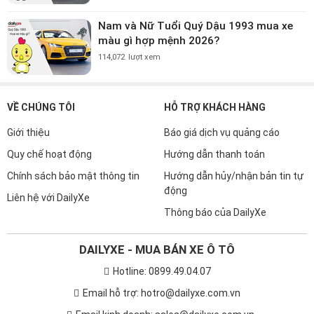
Nam và Nữ Tuổi Quý Dậu 1993 mua xe
màu gì hợp mệnh 2026?
114,072
lượt xem
VỀ CHÚNG TÔI
HỖ TRỢ KHÁCH HÀNG
Giới thiệu
Báo giá dịch vụ quảng cáo
Quy chế hoạt động
Hướng dẫn thanh toán
Chính sách bảo mật thông tin
Hướng dẫn hủy/nhận bản tin tự
động
Liên hệ với DailyXe
Thông báo của DailyXe
DAILYXE - MUA BÁN XE Ô TÔ
Hotline: 0899.49.04.07
Email hỗ trợ: hotro@dailyxe.com.vn