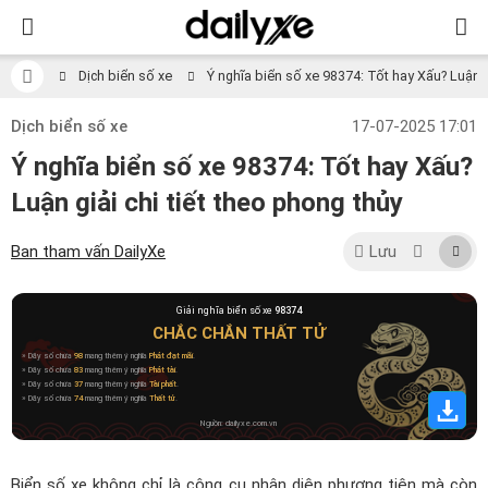
Dịch biển số xe
Ý nghĩa biển số xe 98374: Tốt hay Xấu? Luận gi
Dịch biển số xe
17-07-2025 17:01
Ý nghĩa biển số xe 98374: Tốt hay Xấu?
Luận giải chi tiết theo phong thủy
Ban tham vấn DailyXe
Lưu
Giải nghĩa biển số xe
98374
CHẮC CHẮN THẤT TỬ
» Dãy số chứa
98
mang thêm ý nghĩa
Phát đạt mãi
.
» Dãy số chứa
83
mang thêm ý nghĩa
Phát tài
.
» Dãy số chứa
37
mang thêm ý nghĩa
Tài phất
.
» Dãy số chứa
74
mang thêm ý nghĩa
Thất tử
.
Nguồn: dailyxe.com.vn
Biển số xe không chỉ là công cụ nhận diện phương tiện mà còn