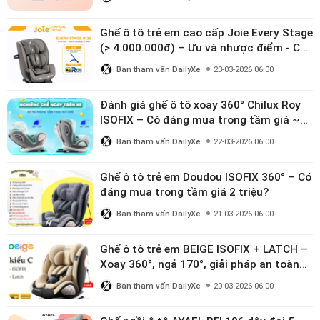
Ghế ô tô trẻ em cao cấp Joie Every Stage
(> 4.000.000đ) – Ưu và nhược điểm - Có
đáng đầu tư cho bé từ 0–12 tuổi?
Ban tham vấn DailyXe
23-03-2026 06:00
Đánh giá ghế ô tô xoay 360° Chilux Roy
ISOFIX – Có đáng mua trong tầm giá ~3
triệu
Ban tham vấn DailyXe
22-03-2026 06:00
Ghế ô tô trẻ em Doudou ISOFIX 360° – Có
đáng mua trong tầm giá 2 triệu?
Ban tham vấn DailyXe
21-03-2026 06:00
Ghế ô tô trẻ em BEIGE ISOFIX + LATCH –
Xoay 360°, ngả 170°, giải pháp an toàn
linh hoạt cho bé 0–10 tuổi
Ban tham vấn DailyXe
20-03-2026 06:00