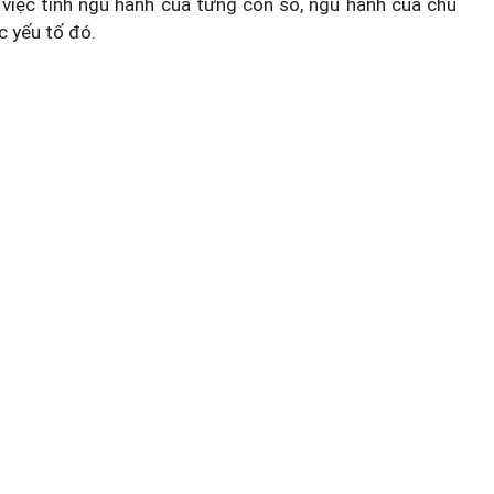
việc tính ngũ hành của từng con số, ngũ hành của chủ
c yếu tố đó.