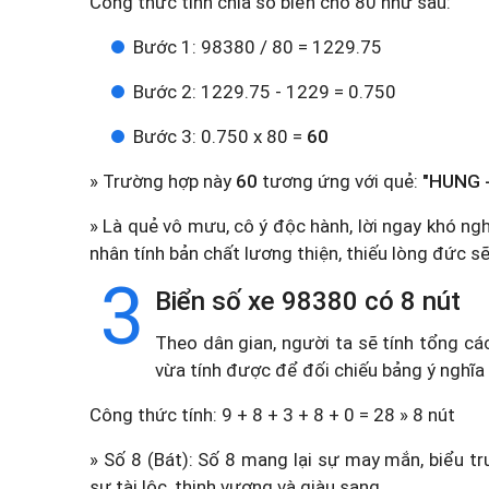
Công thức tính chia số biển cho 80 như sau:
Bước 1: 98380 / 80 = 1229.75
Bước 2: 1229.75 - 1229 = 0.750
Bước 3: 0.750 x 80 =
60
» Trường hợp này
60
tương ứng với quẻ:
"HUNG -
» Là quẻ vô mưu, cô ý độc hành, lời ngay khó ng
nhân tính bản chất lương thiện, thiếu lòng đức s
3
Biển số xe 98380 có 8 nút
Theo dân gian, người ta sẽ tính tổng cá
vừa tính được để đối chiếu bảng ý nghĩa
Công thức tính: 9 + 8 + 3 + 8 + 0 = 28 » 8 nút
» Số 8 (Bát): Số 8 mang lại sự may mắn, biểu tr
sự tài lộc, thịnh vượng và giàu sang.