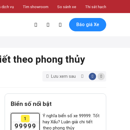
 dịch vụ
Tìm showroom
So sánh xe
Thi sát hạch
Báo giá Xe
tiết theo phong thủy
Lưu xem sau
Biển số nổi bật
Ý nghĩa biển số xe 99999: Tốt
1
hay Xấu? Luận giải chi tiết
99999
theo phong thủy