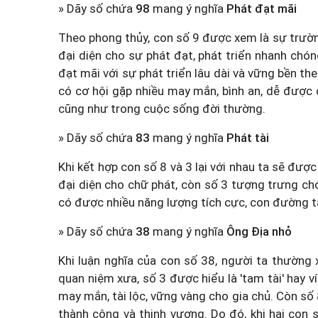
» Dãy số chứa
98
mang ý nghĩa
Phát đạt mãi
Theo phong thủy, con số 9 được xem là sự trường
đại diện cho sự phát đạt, phát triển nhanh chón
đạt mãi với sự phát triển lâu dài và vững bền t
có cơ hội gặp nhiều may mắn, bình an, dễ được
cũng như trong cuộc sống đời thường.
» Dãy số chứa
83
mang ý nghĩa
Phát tài
Khi kết hợp con số 8 và 3 lại với nhau ta sẽ được 
đại diện cho chữ phát, còn số 3 tượng trưng cho
có được nhiều năng lượng tích cực, con đường tà
» Dãy số chứa
38
mang ý nghĩa
Ông Địa nhỏ
Khi luận nghĩa của con số 38, người ta thường 
quan niệm xưa, số 3 được hiểu là 'tam tài' hay ví
may mắn, tài lộc, vững vàng cho gia chủ. Còn số 8
thành công và thịnh vượng. Do đó, khi hai con