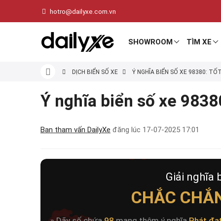
hotro@dailyxe.com.vn
SHOWROOM
TÌM XE
DỊCH BIỂN SỐ XE
Ý NGHĨA BIỂN SỐ XE 98380: TỐ
Ý nghĩa biển số xe 98380
Ban tham vấn DailyXe
đăng lúc
17-07-2025 17:01
Giải nghĩa 
CHẮC CHẮ
» Dãy số chứa
98
mang thêm ý nghĩa
Phát đạ