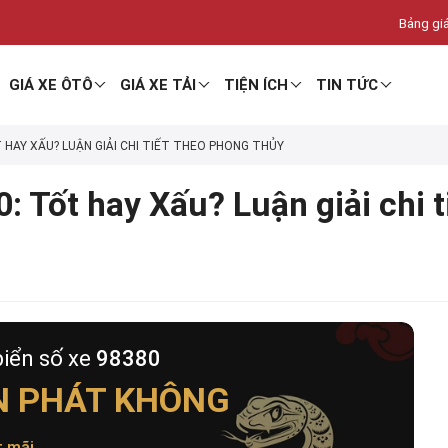
Bảng giá
GIÁ XE ÔTÔ
GIÁ XE TẢI
TIỆN ÍCH
TIN TỨC
T HAY XẤU? LUẬN GIẢI CHI TIẾT THEO PHONG THỦY
: Tốt hay Xấu? Luận giải chi 
biển số xe
98380
N PHÁT KHÔNG
t mãi
.