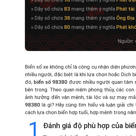
» Dãy số chứa
83
mang thêm ý nghĩa
Phát tài
.
» Dãy số chứa
38
mang thêm ý nghĩa
Ông Địa
» Dãy số chứa
80
mang thêm ý nghĩa
Phát kh
Nguồn: 
Biển số xe không chỉ là công cụ nhận diện phươ
nhiều người, đặc biệt là khi lựa chọn hoặc
Dịch b
đó,
biển số 98380
được nhiều người quan tâm n
bên trong. Theo quan niệm phong thủy, các con 
ảnh hưởng đến vận mệnh, tài lộc và sự may mắ
98380
là gì? Hãy cùng tìm hiểu và luận giải chi
cách lựa chọn biển hợp tuổi, hợp mệnh trong n
1
Đánh giá độ phù hợp của biể