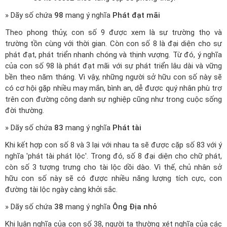
» Dãy số chứa
98
mang ý nghĩa
Phát đạt mãi
Theo phong thủy, con số 9 được xem là sự trường thọ và
trường tồn cùng với thời gian. Còn con số 8 là đại diện cho sự
phát đạt, phát triển nhanh chóng và thịnh vượng. Từ đó, ý nghĩa
của con số 98 là phát đạt mãi với sự phát triển lâu dài và vững
bền theo năm tháng. Vì vậy, những người sở hữu con số này sẽ
có cơ hội gặp nhiều may mắn, bình an, dễ được quý nhân phù trợ
trên con đường công danh sự nghiệp cũng như trong cuộc sống
đời thường.
» Dãy số chứa
83
mang ý nghĩa
Phát tài
Khi kết hợp con số 8 và 3 lại với nhau ta sẽ được cặp số 83 với ý
nghĩa 'phát tài phát lộc'. Trong đó, số 8 đại diện cho chữ phát,
còn số 3 tượng trưng cho tài lộc dồi dào. Vì thế, chủ nhân sở
hữu con số này sẽ có được nhiều năng lượng tích cực, con
đường tài lộc ngày càng khởi sắc.
» Dãy số chứa
38
mang ý nghĩa
Ông Địa nhỏ
Khi luận nghĩa của con số 38, người ta thường xét nghĩa của các