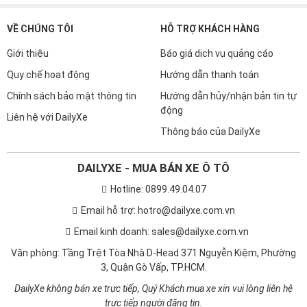
VỀ CHÚNG TÔI
HỖ TRỢ KHÁCH HÀNG
Giới thiệu
Báo giá dịch vụ quảng cáo
Quy chế hoạt động
Hướng dẫn thanh toán
Chính sách bảo mật thông tin
Hướng dẫn hủy/nhận bản tin tự
động
Liên hệ với DailyXe
Thông báo của DailyXe
DAILYXE - MUA BÁN XE Ô TÔ
Hotline: 0899.49.04.07
Email hỗ trợ: hotro@dailyxe.com.vn
Email kinh doanh: sales@dailyxe.com.vn
Văn phòng: Tầng Trệt Tòa Nhà D-Head 371 Nguyễn Kiệm, Phường
3, Quận Gò Vấp, TP.HCM.
DailyXe không bán xe trực tiếp, Quý Khách mua xe xin vui lòng liên hệ
trực tiếp người đăng tin.