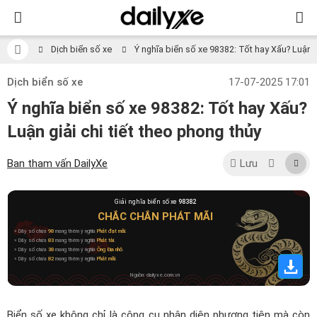
Dịch biển số xe
Ý nghĩa biển số xe 98382: Tốt hay Xấu? Luận gi
Dịch biển số xe
17-07-2025 17:01
Ý nghĩa biển số xe 98382: Tốt hay Xấu?
Luận giải chi tiết theo phong thủy
Ban tham vấn DailyXe
Lưu
Giải nghĩa biển số xe
98382
CHẮC CHẮN PHÁT MÃI
» Dãy số chứa
98
mang thêm ý nghĩa
Phát đạt mãi
.
» Dãy số chứa
83
mang thêm ý nghĩa
Phát tài
.
» Dãy số chứa
38
mang thêm ý nghĩa
Ông Địa nhỏ
.
» Dãy số chứa
82
mang thêm ý nghĩa
Phát mãi
.
Nguồn: dailyxe.com.vn
Biển số xe không chỉ là công cụ nhận diện phương tiện mà còn