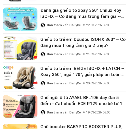
Đánh giá ghế ô tô xoay 360° Chilux Roy
ISOFIX – Có đáng mua trong tầm giá ~3
triệu
Ban tham vấn DailyXe
22-03-2026 06:00
Ghế ô tô trẻ em Doudou ISOFIX 360° – Có
đáng mua trong tầm giá 2 triệu?
Ban tham vấn DailyXe
21-03-2026 06:00
Ghế ô tô trẻ em BEIGE ISOFIX + LATCH –
Xoay 360°, ngả 170°, giải pháp an toàn
linh hoạt cho bé 0–10 tuổi
Ban tham vấn DailyXe
20-03-2026 06:00
Ghế ngồi ô tô AYAEL BFL106 dây đai 5
điểm - đạt chuẩn ECE R129 cho bé từ 1–
10 tuổi
Ban tham vấn DailyXe
19-03-2026 06:00
Ghế booster BABYPRO BOOSTER PLUS,