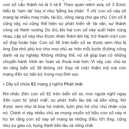
con số cấu thành nó là 3 và 8. Theo quan niệm xưa, số 3 được
hiểu là 'tam tài' hay ví như 'kiềng ba chân'. Ý chỉ con số này sẽ
mang lại nhiều may mắn, tài lộc, vững vàng cho gia chủ. Còn số 8
cũng vậy, nó cũng thể hiện sự phát triển về tài vận, sự thành
công và thịnh vượng. Do đó, khi hai con số này xuất hiện cùng
nhau, cặp số này như được nhân thêm khí tài, trở thành một con
số đẹp hoàn hảo. Con số 38 trên biển số xe được xem như là
ông Địa nhỏ phù trợ cho mọi chủ xe trên mỗi bước đường công
danh và sự nghiệp. Không những thế, nó sẽ giúp bạn có những
chuyến hành trình an toàn và thoải mái hơn. Vì vậy, các chủ xe
tin rằng biển số 38 không chỉ đẹp về mặt thẩm mỹ mà còn
mang đến sự tiến bộ trong mọi lĩnh vực.
» Dãy số chứa
82
mang ý nghĩa
Phát mãi
Khi nhắc đến con số 82 trên biển số xe, mọi người nghĩ ngay
đến cụm từ 'phát mãi', sự phát triển lâu dài và bền vững. Nó
được xem như lá bùa hộ mệnh, luôn phù hộ cho chủ nhân của
nó. Chính vì vậy, nhiều chủ xe mong muốn sở hữu con số này vì
họ tin rằng con số này sẽ mang lại những điều tốt đẹp, cũng
như sự giàu có, hưng thịnh bền lâu và vững chãi.