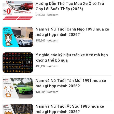
Hướng Dẫn Thủ Tục Mua Xe Ô tô Trả
Góp Lãi Suất Thấp (2026)
248,051
lượt xem
Nam và Nữ Tuổi Canh Ngọ 1990 mua xe
màu gì hợp mệnh 2026?
158,867
lượt xem
Ý nghĩa các ký hiệu trên xe ô tô mà bạn
không thể bỏ qua
133,194
lượt xem
Nam và Nữ Tuổi Tân Mùi 1991 mua xe
màu gì hợp mệnh 2026?
131,084
lượt xem
Nam và Nữ Tuổi Ất Sửu 1985 mua xe
màu gì hợp mệnh 2026?