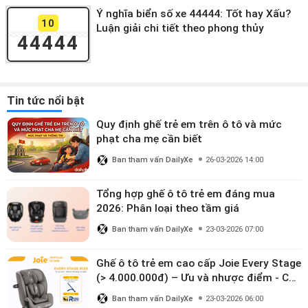
Ý nghĩa biển số xe 44444: Tốt hay Xấu?
10
Luận giải chi tiết theo phong thủy
44444
Tin tức nổi bật
Quy định ghế trẻ em trên ô tô và mức
phạt cha mẹ cần biết
Ban tham vấn DailyXe
26-03-2026 14:00
Tổng hợp ghế ô tô trẻ em đáng mua
2026: Phân loại theo tầm giá
Ban tham vấn DailyXe
23-03-2026 07:00
Ghế ô tô trẻ em cao cấp Joie Every Stage
(> 4.000.000đ) – Ưu và nhược điểm - Có
đáng đầu tư cho bé từ 0–12 tuổi?
Ban tham vấn DailyXe
23-03-2026 06:00