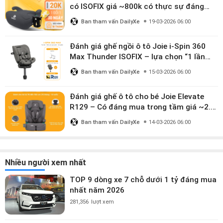
có ISOFIX giá ~800k có thực sự đáng
mua?
Ban tham vấn DailyXe
19-03-2026 06:00
Đánh giá ghế ngồi ô tô Joie i-Spin 360
Max Thunder ISOFIX – lựa chọn “1 lần
dùng đến 12 năm” có đáng giá gần 9
Ban tham vấn DailyXe
15-03-2026 06:00
triệu?
Đánh giá ghế ô tô cho bé Joie Elevate
R129 – Có đáng mua trong tầm giá ~2.8
triệu?
Ban tham vấn DailyXe
14-03-2026 06:00
Nhiều người xem nhất
TOP 9 dòng xe 7 chỗ dưới 1 tỷ đáng mua
nhất năm 2026
281,356
lượt xem