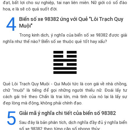
đạt, bất lợi cho sự nghiệp, tai nạn liên miên. Nữ giới có số đào
hoa, e là sẽ cô quả suốt đời.
4
Biển số xe 98382 ứng với Quẻ "Lôi Trạch Quy
Muội"
Trong kinh dịch, ý nghĩa của biển số xe 98382 được giải
nghĩa như thế nào? Biển số xe thuộc quẻ tốt hay xấu?
Quẻ Lôi Trạch Quy Muội - Qui Muội tức là con gái về nhà chồng,
chữ “muội” là tiếng để gọi những người thiếu nữ. Đoái lấy tư
cách gái trẻ theo Chấn là trai lớn, mà tình của nó lại là lấy sự
đẹp lòng mà động, không phải chính đạo.
5
Giải mã ý nghĩa chi tiết của biển số 98382
Sau đây là bản phân tích, dịch nghĩa đầy đủ ý nghĩa biển
số xe 98382 theo từng cặp số phong thủy: