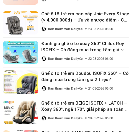
Ghế ô tô trẻ em cao cấp Joie Every Stage
(> 4.000.000đ) – Ưu và nhược điểm - Có
đáng đầu tư cho bé từ 0–12 tuổi?
Ban tham vấn DailyXe
23-03-2026 06:00
Đánh giá ghế ô tô xoay 360° Chilux Roy
ISOFIX – Có đáng mua trong tầm giá ~3
triệu
Ban tham vấn DailyXe
22-03-2026 06:00
Ghế ô tô trẻ em Doudou ISOFIX 360° – Có
đáng mua trong tầm giá 2 triệu?
Ban tham vấn DailyXe
21-03-2026 06:00
Ghế ô tô trẻ em BEIGE ISOFIX + LATCH –
Xoay 360°, ngả 170°, giải pháp an toàn
linh hoạt cho bé 0–10 tuổi
Ban tham vấn DailyXe
20-03-2026 06:00