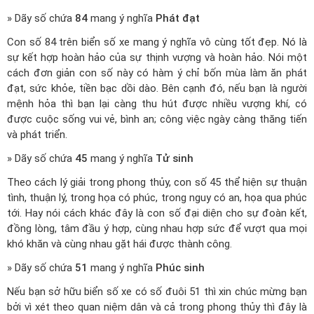
» Dãy số chứa
84
mang ý nghĩa
Phát đạt
Con số 84 trên biển số xe mang ý nghĩa vô cùng tốt đẹp. Nó là
sự kết hợp hoàn hảo của sự thịnh vượng và hoàn hảo. Nói một
cách đơn giản con số này có hàm ý chỉ bốn mùa làm ăn phát
đạt, sức khỏe, tiền bạc dồi dào. Bên cạnh đó, nếu bạn là người
mệnh hỏa thì bạn lại càng thu hút được nhiều vượng khí, có
được cuộc sống vui vẻ, bình an; công việc ngày càng thăng tiến
và phát triển.
» Dãy số chứa
45
mang ý nghĩa
Tử sinh
Theo cách lý giải trong phong thủy, con số 45 thể hiện sự thuận
tình, thuận lý, trong họa có phúc, trong nguy có an, họa qua phúc
tới. Hay nói cách khác đây là con số đại diện cho sự đoàn kết,
đồng lòng, tâm đầu ý hợp, cùng nhau hợp sức để vượt qua mọi
khó khăn và cùng nhau gặt hái được thành công.
» Dãy số chứa
51
mang ý nghĩa
Phúc sinh
Nếu bạn sở hữu biển số xe có số đuôi 51 thì xin chúc mừng bạn
bởi vì xét theo quan niệm dân và cả trong phong thủy thì đây là