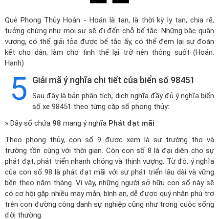
Quẻ Phong Thủy Hoán - Hoán là tan, là thời kỳ ly tan, chia rẽ,
tưởng chừng như mọi sự sẽ đi đến chỗ bế tắc. Những bậc quân
vương, có thể giải tỏa được bế tắc ấy, có thể đem lại sự đoàn
kết cho dân, làm cho tình thế lại trở nên thông suốt (Hoán.
Hanh)
5
Giải mã ý nghĩa chi tiết của biển số 98451
Sau đây là bản phân tích, dịch nghĩa đầy đủ ý nghĩa biển
số xe 98451 theo từng cặp số phong thủy:
» Dãy số chứa
98
mang ý nghĩa
Phát đạt mãi
Theo phong thủy, con số 9 được xem là sự trường thọ và
trường tồn cùng với thời gian. Còn con số 8 là đại diện cho sự
phát đạt, phát triển nhanh chóng và thịnh vượng. Từ đó, ý nghĩa
của con số 98 là phát đạt mãi với sự phát triển lâu dài và vững
bền theo năm tháng. Vì vậy, những người sở hữu con số này sẽ
có cơ hội gặp nhiều may mắn, bình an, dễ được quý nhân phù trợ
trên con đường công danh sự nghiệp cũng như trong cuộc sống
đời thường.