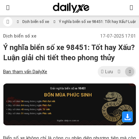
Dịch biển số xe
Ý nghĩa biển số xe 98451: Tốt hay Xấu? Luận gi
Dịch biển số xe
17-07-2025 17:01
Ý nghĩa biển số xe 98451: Tốt hay Xấu?
Luận giải chi tiết theo phong thủy
Ban tham vấn DailyXe
Lưu
Giải nghĩa biển số xe
98451
BỐN MÙA PHÚC SINH
» Dãy số chứa
98
mang thêm ý nghĩa
Phát đạt mãi
.
» Dãy số chứa
84
mang thêm ý nghĩa
Phát đạt
.
» Dãy số chứa
45
mang thêm ý nghĩa
Tử sinh
.
» Dãy số chứa
51
mang thêm ý nghĩa
Phúc sinh
.
Nguồn: dailyxe.com.vn
Biển số xe không chỉ là công cụ nhận diện phương tiện mà còn