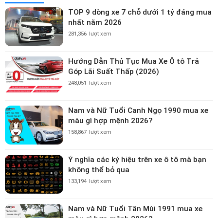
TOP 9 dòng xe 7 chỗ dưới 1 tỷ đáng mua
nhất năm 2026
281,356
lượt xem
Hướng Dẫn Thủ Tục Mua Xe Ô tô Trả
Góp Lãi Suất Thấp (2026)
248,051
lượt xem
Nam và Nữ Tuổi Canh Ngọ 1990 mua xe
màu gì hợp mệnh 2026?
158,867
lượt xem
Ý nghĩa các ký hiệu trên xe ô tô mà bạn
không thể bỏ qua
133,194
lượt xem
Nam và Nữ Tuổi Tân Mùi 1991 mua xe