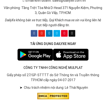
Email kinh doanh: sales@dailyxe.com.vn
Văn phòng: Tầng Trệt Tòa Nhà D-Head 371 Nguyễn Kiệm, Phường
3, Quận Gò Vấp, TP.HCM.
DailyXe không bán xe trực tiếp, Quý Khách mua xe xin vui lòng liên hệ
trực tiếp người đăng tin.
TẢI ỨNG DỤNG DAILYXE NGAY
CÔNG TY TNHH CÔNG NGHỆ MULPLAT
Giấy phép số 27/GP-STTTT do Sở Thông tin và Truyền thông
TP.HCM cấp ngày 04-07-2017
➤
Chịu trách nhiệm nội dung: Lê Thái Nguyên