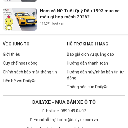
Nam và Nữ Tuổi Quý Dậu 1993 mua xe
màu gì hợp mệnh 2026?
114,071
lượt xem
VỀ CHÚNG TÔI
HỖ TRỢ KHÁCH HÀNG
Giới thiệu
Báo giá dịch vụ quảng cáo
Quy chế hoạt động
Hướng dẫn thanh toán
Chính sách bảo mật thông tin
Hướng dẫn hủy/nhận bản tin tự
động
Liên hệ với DailyXe
Thông báo của DailyXe
DAILYXE - MUA BÁN XE Ô TÔ
Hotline: 0899.49.04.07
Email hỗ trợ: hotro@dailyxe.com.vn