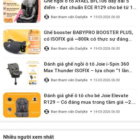
Ghế ngồi ô tô AYAEL BFL106 dây đai 5
điểm - đạt chuẩn ECE R129 cho bé từ 1–
10 tuổi
Ban tham vấn DailyXe
19-03-2026 06:00
Ghế booster BABYPRO BOOSTER PLUS,
có ISOFIX giá ~800k có thực sự đáng
mua?
Ban tham vấn DailyXe
19-03-2026 06:00
Đánh giá ghế ngồi ô tô Joie i-Spin 360
Max Thunder ISOFIX – lựa chọn “1 lần
dùng đến 12 năm” có đáng giá gần 9
Ban tham vấn DailyXe
15-03-2026 06:00
triệu?
Đánh giá ghế ô tô cho bé Joie Elevate
R129 – Có đáng mua trong tầm giá ~2.8
triệu?
Ban tham vấn DailyXe
14-03-2026 06:00
Nhiều người xem nhất