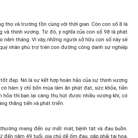
 thọ và trường tồn cùng với thời gian. Còn con số 8 là
g và thịnh vượng. Từ đó, ý nghĩa của con số 98 là phát
heo năm tháng. Vì vậy, những người sở hữu con số này sẽ
 quý nhân phù trợ trên con đường công danh sự nghiệp
 tốt đẹp. Nó là sự kết hợp hoàn hảo của sự thịnh vượng
 có hàm ý chỉ bốn mùa làm ăn phát đạt, sức khỏe, tiền
 hỏa thì bạn lại càng thu hút được nhiều vượng khí, có
ng thăng tiến và phát triển.
 thường mang đến sự mất mát, bệnh tật và đau buồn.
cứ đến năm 49 tuổi, gia chủ dễ ốm đau, gặp phải tai họa,