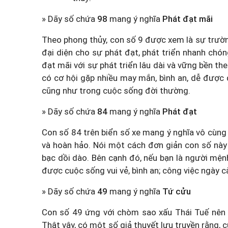
» Dãy số chứa
98
mang ý nghĩa
Phát đạt mãi
Theo phong thủy, con số 9 được xem là sự trường
đại diện cho sự phát đạt, phát triển nhanh chón
đạt mãi với sự phát triển lâu dài và vững bền t
có cơ hội gặp nhiều may mắn, bình an, dễ được
cũng như trong cuộc sống đời thường.
» Dãy số chứa
84
mang ý nghĩa
Phát đạt
Con số 84 trên biển số xe mang ý nghĩa vô cùng
và hoàn hảo. Nói một cách đơn giản con số này
bạc dồi dào. Bên cạnh đó, nếu bạn là người mệnh
được cuộc sống vui vẻ, bình an; công việc ngày cà
» Dãy số chứa
49
mang ý nghĩa
Tứ cửu
Con số 49 ứng với chòm sao xấu Thái Tuế nên
Thật vậy, có một số giả thuyết lưu truyền rằng, 