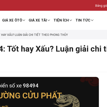
Bảng giá
GIÁ XE ÔTÔ
GIÁ XE TẢI
TIỆN ÍCH
TIN TỨC
T HAY XẤU? LUẬN GIẢI CHI TIẾT THEO PHONG THỦY
: Tốt hay Xấu? Luận giải chi 
biển số xe
98494
ƯỜNG CỬU PHẤT
t mãi
.