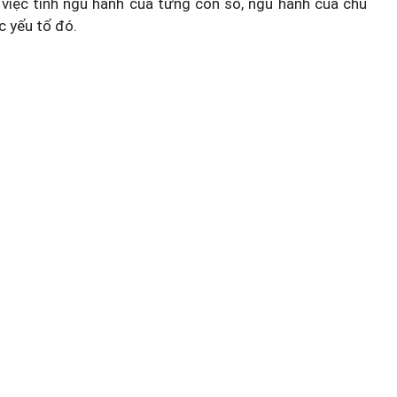
việc tính ngũ hành của từng con số, ngũ hành của chủ
c yếu tố đó.