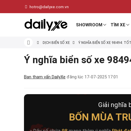
hotro@dailyxe.com.vn
SHOWROOM
TÌM XE
DỊCH BIỂN SỐ XE
Ý NGHĨA BIỂN SỐ XE 98494: TỐ
Ý nghĩa biển số xe 98494
Ban tham vấn DailyXe
đăng lúc
17-07-2025 17:01
Giải nghĩa 
BỐN MÙA TR
» Dãy số chứa
98
mang thêm ý nghĩa
Phát đạ