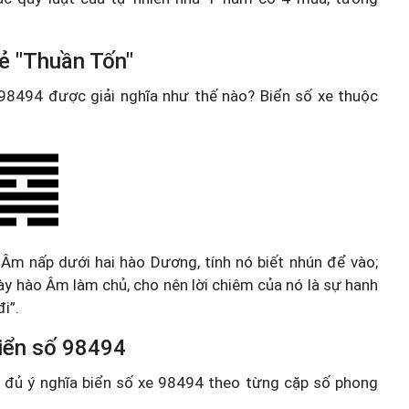
ẻ "Thuần Tốn"
e 98494 được giải nghĩa như thế nào? Biển số xe thuộc
 Âm nấp dưới hai hào Dương, tính nó biết nhún để vào;
 này hào Âm làm chủ, cho nên lời chiêm của nó là sự hanh
i”.
 biển số 98494
ầy đủ ý nghĩa biển số xe 98494 theo từng cặp số phong