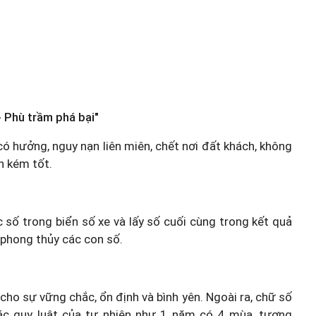
 Phù trầm phá bại"
có hưởng, nguy nạn liên miên, chết nơi đất khách, không
ên kém tốt.
c số trong biển số xe và lấy số cuối cùng trong kết quả
 phong thủy các con số.
 cho sự vững chắc, ổn định và bình yên. Ngoài ra, chữ số
ác quy luật của tự nhiên như 1 năm có 4 mùa, tương