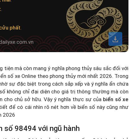
t
.
cửu phất
.
dailyxe.com.vn
ng tiện mà còn mang ý nghĩa phong thủy sâu sắc đối với
iển số xe Online theo phong thủy mới nhất 2026
. Trong
hờ sự đặc biệt trong cách sắp xếp và ý nghĩa ẩn chứa
số không chỉ đại diện cho giá trị thông thường mà còn
n cho chủ sở hữu. Vậy ý nghĩa thực sự của
biển số xe
 tiết để có cái nhìn rõ nét hơn về biển số này cũng như
ăm 2026
n số 98494 với ngũ hành