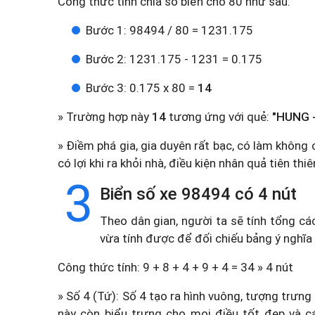
Công thức tính chia số biển cho 80 như sau:
Bước 1: 98494 / 80 = 1231.175
Bước 2: 1231.175 - 1231 = 0.175
Bước 3: 0.175 x 80 =
14
» Trường hợp này
14
tương ứng với quẻ:
"HUNG -
» Điềm phá gia, gia duyên rất bạc, có làm không 
có lợi khi ra khỏi nhà, điều kiện nhân quả tiên thi
3
Biển số xe 98494 có 4 nút
Theo dân gian, người ta sẽ tính tổng cá
vừa tính được để đối chiếu bảng ý nghĩa
Công thức tính: 9 + 8 + 4 + 9 + 4 = 34 » 4 nút
» Số 4 (Tứ): Số 4 tạo ra hình vuông, tượng trưng
này còn biểu trưng cho mọi điều tốt đẹp và c