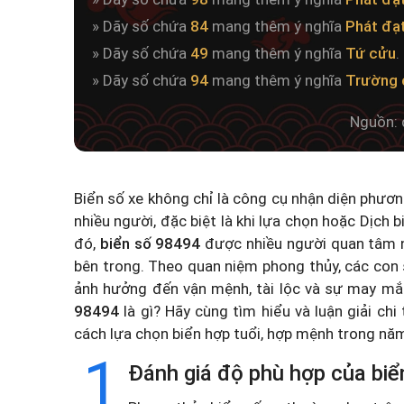
» Dãy số chứa
84
mang thêm ý nghĩa
Phát đạ
» Dãy số chứa
49
mang thêm ý nghĩa
Tứ cửu
.
» Dãy số chứa
94
mang thêm ý nghĩa
Trường 
Nguồn: 
Biển số xe không chỉ là công cụ nhận diện phươ
nhiều người, đặc biệt là khi lựa chọn hoặc
Dịch b
đó,
biển số 98494
được nhiều người quan tâm n
bên trong. Theo quan niệm phong thủy, các con 
ảnh hưởng đến vận mệnh, tài lộc và sự may mắ
98494
là gì? Hãy cùng tìm hiểu và luận giải chi
cách lựa chọn biển hợp tuổi, hợp mệnh trong n
1
Đánh giá độ phù hợp của biể