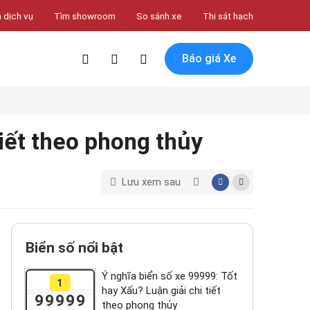
 dịch vụ
Tìm showroom
So sánh xe
Thi sát hạch
Báo giá Xe
tiết theo phong thủy
Lưu xem sau
Biển số nổi bật
Ý nghĩa biển số xe 99999: Tốt
1
hay Xấu? Luận giải chi tiết
99999
theo phong thủy