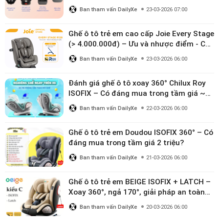
Ban tham vấn DailyXe
23-03-2026 07:00
Ghế ô tô trẻ em cao cấp Joie Every Stage
(> 4.000.000đ) – Ưu và nhược điểm - Có
đáng đầu tư cho bé từ 0–12 tuổi?
Ban tham vấn DailyXe
23-03-2026 06:00
Đánh giá ghế ô tô xoay 360° Chilux Roy
ISOFIX – Có đáng mua trong tầm giá ~3
triệu
Ban tham vấn DailyXe
22-03-2026 06:00
Ghế ô tô trẻ em Doudou ISOFIX 360° – Có
đáng mua trong tầm giá 2 triệu?
Ban tham vấn DailyXe
21-03-2026 06:00
Ghế ô tô trẻ em BEIGE ISOFIX + LATCH –
Xoay 360°, ngả 170°, giải pháp an toàn
linh hoạt cho bé 0–10 tuổi
Ban tham vấn DailyXe
20-03-2026 06:00