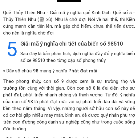
Quẻ Thủy Thiên Nhu - Giải mã ý nghĩa quẻ Kinh Dịch: Quẻ số 5 -
Thủy Thiên Nhu (需 xū). Nhu là chờ đợi. Nói về hai thể, thì Kiền
cứng mạnh cần tiến lên, mà gặp chỗ hiểm, chưa thể tiến được,
cho nên là nghĩa chờ đợi
5
Giải mã ý nghĩa chi tiết của biển số 98510
Sau đây là bản phân tích, dịch nghĩa đầy đủ ý nghĩa biển
số xe 98510 theo từng cặp số phong thủy:
» Dãy số chứa
98
mang ý nghĩa
Phát đạt mãi
Theo phong thủy, con số 9 được xem là sự trường thọ và
trường tồn cùng với thời gian. Còn con số 8 là đại diện cho sự
phát đạt, phát triển nhanh chóng và thịnh vượng. Từ đó, ý nghĩa
của con số 98 là phát đạt mãi với sự phát triển lâu dài và vững
bền theo năm tháng. Vì vậy, những người sở hữu con số này sẽ
có cơ hội gặp nhiều may mắn, bình an, dễ được quý nhân phù trợ
trên con đường công danh sự nghiệp cũng như trong cuộc sống
đời thường.