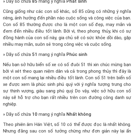
» Dãy số chứa
85
mang ý nghĩa
Phát sinh
Cũng giống như các con số khác, số 85 cũng có những ý nghĩa
riêng, ảnh hưởng đến phần nào cuộc sống và công việc của bạn.
Con số 85 thường được cho là một con số đẹp, may mắn và
đem đến nhiều điều tốt lành. Bởi vì, theo phong thủy, khi có sự
đồng hành của con số này, gia chủ sẽ có sức khỏe dồi dào, gặp
nhiều may mắn, suôn sẻ trong công việc và cuộc sống.
» Dãy số chứa
51
mang ý nghĩa
Phúc sinh
Nếu bạn sở hữu biển số xe có số đuôi 51 thì xin chúc mừng bạn
bởi vì xét theo quan niệm dân và cả trong phong thủy thì đây là
một con số mang lại nhiều điều tốt lành. Con số 51 trên biển số
xe được xem là phúc sinh phú quý với ý nghĩa tượng trưng cho
sự thịnh vượng, giàu sang phú quý. Do vậy, việc sở hữu con số
này sẽ hỗ trợ cho bạn rất nhiều trên con đường công danh sự
nghiệp.
» Dãy số chứa
10
mang ý nghĩa
Nhất không
Theo phiên âm Hán Việt, số 10 có thể được đọc là nhất không.
Nhưng đằng sau con số tưởng chừng như đơn giản này lại ẩn