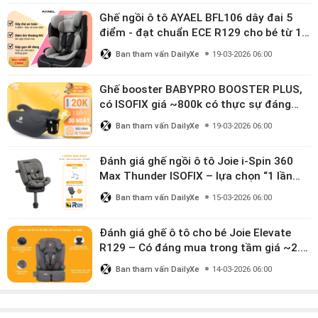
Ghế ngồi ô tô AYAEL BFL106 dây đai 5
điểm - đạt chuẩn ECE R129 cho bé từ 1–
10 tuổi
Ban tham vấn DailyXe
19-03-2026 06:00
Ghế booster BABYPRO BOOSTER PLUS,
có ISOFIX giá ~800k có thực sự đáng
mua?
Ban tham vấn DailyXe
19-03-2026 06:00
Đánh giá ghế ngồi ô tô Joie i-Spin 360
Max Thunder ISOFIX – lựa chọn “1 lần
dùng đến 12 năm” có đáng giá gần 9
Ban tham vấn DailyXe
15-03-2026 06:00
triệu?
Đánh giá ghế ô tô cho bé Joie Elevate
R129 – Có đáng mua trong tầm giá ~2.8
triệu?
Ban tham vấn DailyXe
14-03-2026 06:00