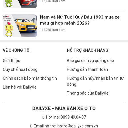
118,145
lượt xem
Nam và Nữ Tuổi Quý Dậu 1993 mua xe
màu gì hợp mệnh 2026?
114,075
lượt xem
VỀ CHÚNG TÔI
HỖ TRỢ KHÁCH HÀNG
Giới thiệu
Báo giá dịch vụ quảng cáo
Quy chế hoạt động
Hướng dẫn thanh toán
Chính sách bảo mật thông tin
Hướng dẫn hủy/nhận bản tin tự
động
Liên hệ với DailyXe
Thông báo của DailyXe
DAILYXE - MUA BÁN XE Ô TÔ
Hotline: 0899.49.04.07
Email hỗ trợ: hotro@dailyxe.com.vn