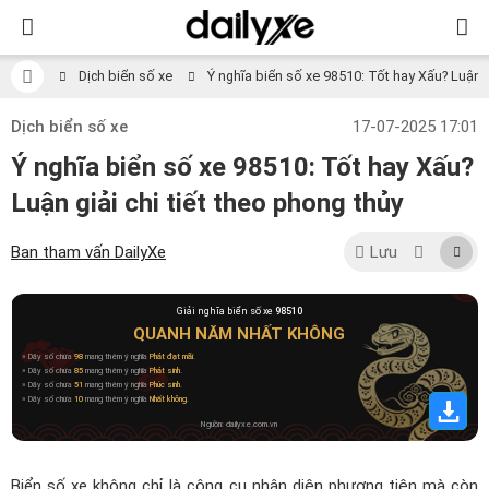
Dịch biển số xe
Ý nghĩa biển số xe 98510: Tốt hay Xấu? Luận gi
Dịch biển số xe
17-07-2025 17:01
Ý nghĩa biển số xe 98510: Tốt hay Xấu?
Luận giải chi tiết theo phong thủy
Ban tham vấn DailyXe
Lưu
Giải nghĩa biển số xe
98510
QUANH NĂM NHẤT KHÔNG
» Dãy số chứa
98
mang thêm ý nghĩa
Phát đạt mãi
.
» Dãy số chứa
85
mang thêm ý nghĩa
Phát sinh
.
» Dãy số chứa
51
mang thêm ý nghĩa
Phúc sinh
.
» Dãy số chứa
10
mang thêm ý nghĩa
Nhất không
.
Nguồn: dailyxe.com.vn
Biển số xe không chỉ là công cụ nhận diện phương tiện mà còn