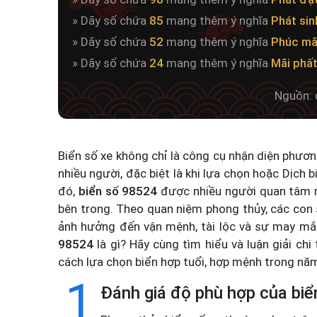
» Dãy số chứa
85
mang thêm ý nghĩa
Phát sin
» Dãy số chứa
52
mang thêm ý nghĩa
Phúc mã
» Dãy số chứa
24
mang thêm ý nghĩa
Mãi phấ
Nguồn: 
Biển số xe không chỉ là công cụ nhận diện phươ
nhiều người, đặc biệt là khi lựa chọn hoặc
Dịch b
đó,
biển số 98524
được nhiều người quan tâm n
bên trong. Theo quan niệm phong thủy, các con 
ảnh hưởng đến vận mệnh, tài lộc và sự may mắ
98524
là gì? Hãy cùng tìm hiểu và luận giải chi
cách lựa chọn biển hợp tuổi, hợp mệnh trong n
1
Đánh giá độ phù hợp của biể