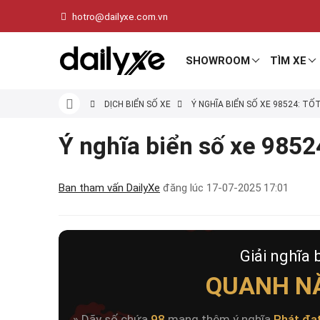
hotro@dailyxe.com.vn
SHOWROOM
TÌM XE
DỊCH BIỂN SỐ XE
Ý NGHĨA BIỂN SỐ XE 98524: TỐ
Ý nghĩa biển số xe 98524
Ban tham vấn DailyXe
đăng lúc
17-07-2025 17:01
Giải nghĩa 
QUANH N
» Dãy số chứa
98
mang thêm ý nghĩa
Phát đạ