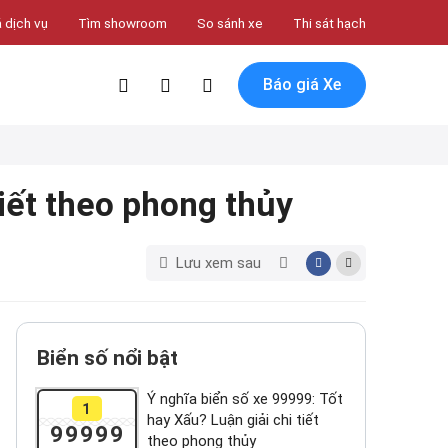
 dịch vụ
Tìm showroom
So sánh xe
Thi sát hạch
Báo giá Xe
tiết theo phong thủy
Lưu xem sau
Biển số nổi bật
Ý nghĩa biển số xe 99999: Tốt
1
hay Xấu? Luận giải chi tiết
99999
theo phong thủy