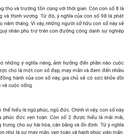
 thọ và trường tồn cùng với thời gian. Còn con số 8 là
g và thịnh vượng. Từ đó, ý nghĩa của con số 98 là phát
heo năm tháng. Vì vậy, những người sở hữu con số này sẽ
 quý nhân phù trợ trên con đường công danh sự nghiệp
ó những ý nghĩa riêng, ảnh hưởng đến phần nào cuộc
ược cho là một con số đẹp, may mắn và đem đến nhiều
sự đồng hành của con số này, gia chủ sẽ có sức khỏe dồi
c và cuộc sống.
 thể hiểu là ngũ phúc, ngũ đức. Chính vì vậy, con số này
phúc đức vẹn toàn. Còn số 2 được hiểu là mãi mãi,
 trưng cho sự hài hòa, cân bằng và ổn định. Từ ý nghĩa
von như là sự may mắn, vẹn toàn và hạnh phúc viên mãn.