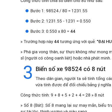
Công thức tính chia số biển cho 80 như sau:
Bước 1: 98524 / 80 = 1231.55
Bước 2: 1231.55 - 1231 = 0.550
Bước 3: 0.550 x 80 =
44
» Trường hợp này
44
tương ứng với quẻ:
"ĐẠI HU
» Phá gia vong thân, sự thực không như mong muốn
sĩ (người có công oanh liệt) hoặc nhà phát minh. 
3
Biển số xe 98524 có 8 nút
Theo dân gian, người ta sẽ tính tổng cá
vừa tính được để đối chiếu bảng ý nghĩa
Công thức tính: 9 + 8 + 5 + 2 + 4 = 28 » 8 nút
» Số 8 (Bát): Số 8 mang lại sự may mắn, biểu tr
sự tài lộc, thịnh vượng và giàu sang.