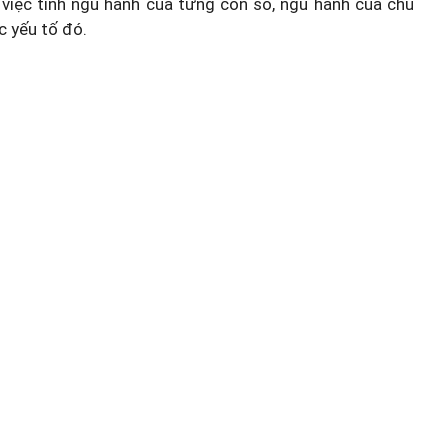
việc tính ngũ hành của từng con số, ngũ hành của chủ
c yếu tố đó.