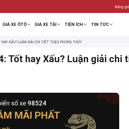
Bảng giá
GIÁ XE ÔTÔ
GIÁ XE TẢI
TIỆN ÍCH
TIN TỨC
T HAY XẤU? LUẬN GIẢI CHI TIẾT THEO PHONG THỦY
: Tốt hay Xấu? Luận giải chi 
biển số xe
98524
ĂM MÃI PHẤT
t mãi
.