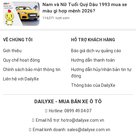
Nam và Nữ Tuổi Quý Dậu 1993 mua xe
màu gì hợp mệnh 2026?
114,071
lượt xem
VỀ CHÚNG TÔI
HỖ TRỢ KHÁCH HÀNG
Giới thiệu
Báo giá dịch vụ quảng cáo
Quy chế hoạt động
Hướng dẫn thanh toán
Chính sách bảo mật thông tin
Hướng dẫn hủy/nhận bản tin tự
động
Liên hệ với DailyXe
Thông báo của DailyXe
DAILYXE - MUA BÁN XE Ô TÔ
Hotline: 0899.49.04.07
Email hỗ trợ: hotro@dailyxe.com.vn
Email kinh doanh: sales@dailyxe.com.vn