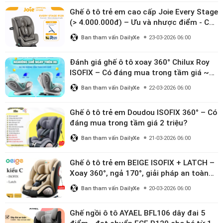
Ghế ô tô trẻ em cao cấp Joie Every Stage
(> 4.000.000đ) – Ưu và nhược điểm - Có
đáng đầu tư cho bé từ 0–12 tuổi?
Ban tham vấn DailyXe
23-03-2026 06:00
Đánh giá ghế ô tô xoay 360° Chilux Roy
ISOFIX – Có đáng mua trong tầm giá ~3
triệu
Ban tham vấn DailyXe
22-03-2026 06:00
Ghế ô tô trẻ em Doudou ISOFIX 360° – Có
đáng mua trong tầm giá 2 triệu?
Ban tham vấn DailyXe
21-03-2026 06:00
Ghế ô tô trẻ em BEIGE ISOFIX + LATCH –
Xoay 360°, ngả 170°, giải pháp an toàn
linh hoạt cho bé 0–10 tuổi
Ban tham vấn DailyXe
20-03-2026 06:00
Ghế ngồi ô tô AYAEL BFL106 dây đai 5