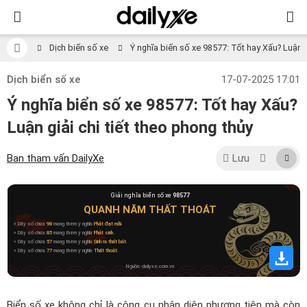
Dịch biển số xe
Ý nghĩa biển số xe 98577: Tốt hay Xấu? Luận gi
Dịch biển số xe
17-07-2025 17:01
Ý nghĩa biển số xe 98577: Tốt hay Xấu?
Luận giải chi tiết theo phong thủy
Ban tham vấn DailyXe
Lưu
Giải nghĩa biển số xe
98577
QUANH NĂM THẤT THOÁT
» Dãy số chứa
98
mang thêm ý nghĩa
Phát đạt mãi
.
» Dãy số chứa
85
mang thêm ý nghĩa
Phát sinh
.
» Dãy số chứa
57
mang thêm ý nghĩa
Sinh ra thất bát
.
» Dãy số chứa
77
mang thêm ý nghĩa
Thất thoát
.
Nguồn: dailyxe.com.vn
Biển số xe không chỉ là công cụ nhận diện phương tiện mà còn