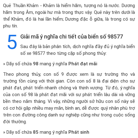
Quẻ Thuần Khảm - Khảm là hiểm hãm, tượng nó là nước. Dương
hãm trong Âm, ngoài hư mà trong thực vậy. Quẻ này trên dưới là
thể Khảm, đó là hai lần hiểm; Dương đặc ỗ giữa, là trong có sự
phu tín.
5
Giải mã ý nghĩa chi tiết của biển số 98577
Sau đây là bản phân tích, dịch nghĩa đầy đủ ý nghĩa biển
số xe 98577 theo từng cặp số phong thủy:
» Dãy số chứa
98
mang ý nghĩa
Phát đạt mãi
Theo phong thủy, con số 9 được xem là sự trường thọ và
trường tồn cùng với thời gian. Còn con số 8 là đại diện cho sự
phát đạt, phát triển nhanh chóng và thịnh vượng. Từ đó, ý nghĩa
của con số 98 là phát đạt mãi với sự phát triển lâu dài và vững
bền theo năm tháng. Vì vậy, những người sở hữu con số này sẽ
có cơ hội gặp nhiều may mắn, bình an, dễ được quý nhân phù trợ
trên con đường công danh sự nghiệp cũng như trong cuộc sống
đời thường.
» Dãy số chứa
85
mang ý nghĩa
Phát sinh