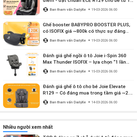
điểm - đạt chuẩn ECE R129 cho bé từ 1–
10 tuổi
Ban tham vấn DailyXe
19-03-2026 06:00
Ghế booster BABYPRO BOOSTER PLUS,
có ISOFIX giá ~800k có thực sự đáng
mua?
Ban tham vấn DailyXe
19-03-2026 06:00
Đánh giá ghế ngồi ô tô Joie i-Spin 360
Max Thunder ISOFIX – lựa chọn “1 lần
dùng đến 12 năm” có đáng giá gần 9
Ban tham vấn DailyXe
15-03-2026 06:00
triệu?
Đánh giá ghế ô tô cho bé Joie Elevate
R129 – Có đáng mua trong tầm giá ~2.8
triệu?
Ban tham vấn DailyXe
14-03-2026 06:00
Nhiều người xem nhất