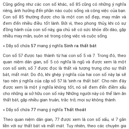
Cũng giống như các con số khác, số 85 cũng có những ý nghĩa
riêng, ảnh hưởng đến phần nào cuộc sống và công việc của bạn.
Con số 85 thường được cho là một con số đẹp, may mắn và
đem đến nhiều điều tốt lành. Bởi vì, theo phong thủy, khi có sự
đồng hành của con số này, gia chủ sẽ có sức khỏe dồi dào, gặp
nhiều may mắn, suôn sẻ trong công việc và cuộc sống.
» Dãy số chứa
57
mang ý nghĩa
Sinh ra thất bát
Con số 57 được tạo thành từ hai con số 5 và 7. Trong đó, theo
quan niệm dân gian, số 5 có nghĩa là ngũ và được xem là một
con số sinh; số 7 được đọc là thất và tượng trưng cho sự thất
bát, mất mát. Do đó, khi ghép ý nghĩa của hai con số này lại sẽ
tạo nên ý nghĩa của cặp số 57 là 'sinh ra thất bát'. Cho nên đây
được xem là một ý nghĩa không tốt, nó sẽ đem đến điềm xấu
cho những ai sở hữu con số này. Những người này có thể làm ăn
thất bát, gặp nhiều gian truân, trắc trở, mọi sự không thành.
» Dãy số chứa
77
mang ý nghĩa
Thất thoát
Theo quan niệm dân gian, 77 được xem là con số xấu, vì 7 gắn
liền với sự thất bát và mất mát. Tuy nhiên, theo các chuyên gia