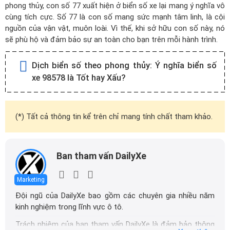
phong thủy, con số 77 xuất hiện ở biển số xe lại mang ý nghĩa vô
cùng tích cực. Số 77 là con số mang sức mạnh tâm linh, là cội
nguồn của vận vật, muôn loài. Vì thế, khi sở hữu con số này, nó
sẽ phù hộ và đảm bảo sự an toàn cho bạn trên mỗi hành trình.
Dịch biển số theo phong thủy:
Ý nghĩa biển số
xe 98578 là Tốt hay Xấu?
(*) Tất cả thông tin kể trên chỉ mang tính chất tham khảo.
Ban tham vấn DailyXe
Marketing
Đội ngũ của DailyXe bao gồm các chuyên gia nhiều năm
kinh nghiệm trong lĩnh vực ô tô.
Trách nhiệm của ban tham vấn DailyXe là đảm bảo thông