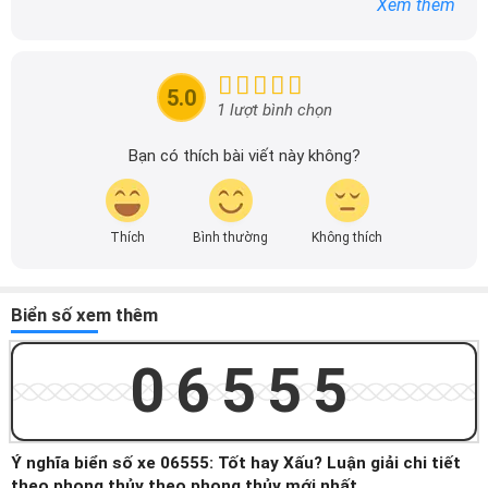
Xem thêm
tin chính xác được đăng tải trên dailyxe.com.vn, thường
xuyên cập nhật thông tin mới về xe ô tô, thông tin khuyến
mãi của các hãng xe để người đọc có thể tiếp cận thông
tin nhanh chóng và dễ dàng hơn.
5.0
1 lượt bình chọn
Bạn có thích bài viết này không?
Thích
Bình thường
Không thích
Biển số xem thêm
06555
Ý nghĩa biển số xe 06555: Tốt hay Xấu? Luận giải chi tiết
theo phong thủy theo phong thủy mới nhất