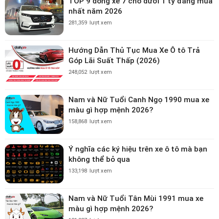
TOP 9 dòng xe 7 chỗ dưới 1 tỷ đáng mua
nhất năm 2026
281,359
lượt xem
Hướng Dẫn Thủ Tục Mua Xe Ô tô Trả
Góp Lãi Suất Thấp (2026)
248,052
lượt xem
Nam và Nữ Tuổi Canh Ngọ 1990 mua xe
màu gì hợp mệnh 2026?
158,868
lượt xem
Ý nghĩa các ký hiệu trên xe ô tô mà bạn
không thể bỏ qua
133,198
lượt xem
Nam và Nữ Tuổi Tân Mùi 1991 mua xe
màu gì hợp mệnh 2026?