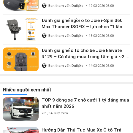
mua?
Ban tham vấn DailyXe
19-03-2026 06:00
Đánh giá ghế ngồi ô tô Joie i-Spin 360
Max Thunder ISOFIX – lựa chọn “1 lần
dùng đến 12 năm” có đáng giá gần 9
Ban tham vấn DailyXe
15-03-2026 06:00
triệu?
Đánh giá ghế ô tô cho bé Joie Elevate
R129 – Có đáng mua trong tầm giá ~2.8
triệu?
Ban tham vấn DailyXe
14-03-2026 06:00
Nhiều người xem nhất
TOP 9 dòng xe 7 chỗ dưới 1 tỷ đáng mua
nhất năm 2026
281,356
lượt xem
Hướng Dẫn Thủ Tục Mua Xe Ô tô Trả