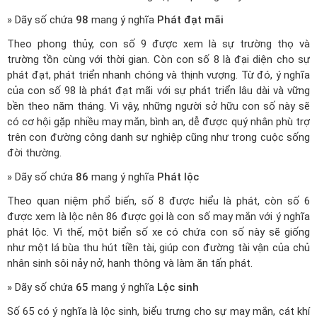
» Dãy số chứa
98
mang ý nghĩa
Phát đạt mãi
Theo phong thủy, con số 9 được xem là sự trường thọ và
trường tồn cùng với thời gian. Còn con số 8 là đại diện cho sự
phát đạt, phát triển nhanh chóng và thịnh vượng. Từ đó, ý nghĩa
của con số 98 là phát đạt mãi với sự phát triển lâu dài và vững
bền theo năm tháng. Vì vậy, những người sở hữu con số này sẽ
có cơ hội gặp nhiều may mắn, bình an, dễ được quý nhân phù trợ
trên con đường công danh sự nghiệp cũng như trong cuộc sống
đời thường.
» Dãy số chứa
86
mang ý nghĩa
Phát lộc
Theo quan niệm phổ biến, số 8 được hiểu là phát, còn số 6
được xem là lộc nên 86 được gọi là con số may mắn với ý nghĩa
phát lộc. Vì thế, một biển số xe có chứa con số này sẽ giống
như một lá bùa thu hút tiền tài, giúp con đường tài vận của chủ
nhân sinh sôi nảy nở, hanh thông và làm ăn tấn phát.
» Dãy số chứa
65
mang ý nghĩa
Lộc sinh
Số 65 có ý nghĩa là lộc sinh, biểu trưng cho sự may mắn, cát khí