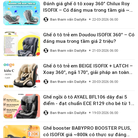
Đánh giá ghế ô tô xoay 360° Chilux Roy
ISOFIX – Có đáng mua trong tầm giá ~3
triệu
Ban tham vấn DailyXe
22-03-2026 06:00
Ghế ô tô trẻ em Doudou ISOFIX 360° – Có
đáng mua trong tầm giá 2 triệu?
Ban tham vấn DailyXe
21-03-2026 06:00
Ghế ô tô trẻ em BEIGE ISOFIX + LATCH –
Xoay 360°, ngả 170°, giải pháp an toàn
linh hoạt cho bé 0–10 tuổi
Ban tham vấn DailyXe
20-03-2026 06:00
Ghế ngồi ô tô AYAEL BFL106 dây đai 5
điểm - đạt chuẩn ECE R129 cho bé từ 1–
10 tuổi
Ban tham vấn DailyXe
19-03-2026 06:00
Ghế booster BABYPRO BOOSTER PLUS,
có ISOFIX giá ~800k có thực sự đáng