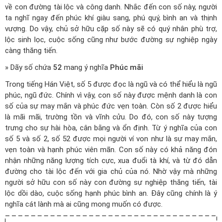
về con đường tài lộc và công danh. Nhắc đến con số này, người
ta nghĩ ngay đến phúc khí giàu sang, phú quý, bình an và thịnh
vượng. Do vậy, chủ sở hữu cặp số này sẽ có quý nhân phù trợ,
lộc sinh lọc, cuộc sống cũng như bước đường sự nghiệp ngày
càng thăng tiến.
» Dãy số chứa
52
mang ý nghĩa
Phúc mãi
Trong tiếng Hán Việt, số 5 được đọc là ngũ và có thể hiểu là ngũ
phúc, ngũ đức. Chính vì vậy, con số này được mệnh danh là con
số của sự may mắn và phúc đức vẹn toàn. Còn số 2 được hiểu
là mãi mãi, trường tồn và vĩnh cửu. Do đó, con số này tượng
trưng cho sự hài hòa, cân bằng và ổn định. Từ ý nghĩa của con
số 5 và số 2, số 52 được mọi người ví von như là sự may mắn,
vẹn toàn và hạnh phúc viên mãn. Con số này có khả năng đón
nhận những năng lượng tích cực, xua đuổi tà khí, và từ đó dẫn
đường cho tài lộc đến với gia chủ của nó. Nhờ vậy mà những
người sở hữu con số này con đường sự nghiệp thăng tiến, tài
lộc dồi dào, cuộc sống hạnh phúc bình an. Đây cũng chính là ý
nghĩa cát lành mà ai cũng mong muốn có được.