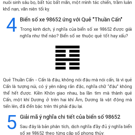
nuôi sinh sâu bọ, bất túc bất mãn, một mình tác chiến, trầm luân
khổ nạn, vãn niên tối kỵ.
4
Biển số xe 98652 ứng với Quẻ "Thuần Cấn"
Trong kinh dịch, ý nghĩa của biển số xe 98652 được giải
nghĩa như thế nào? Biển số xe thuộc quẻ tốt hay xấu?
Quẻ Thuần Cấn - Cấn là đậu, không nói đậu mà nói cấn, là vì quẻ
Cấn là tượng núi, có ý yên nặng rắn đặc, nghĩa chữ “đậu” không
thể hết được. Kiền Khôn giao nhau, ba lần tìm mà thành quẻ
Cấn, một khí Dương ở trên hai khí Âm, Dương là vật động mà
tiến lên, đã đến bậc trên thì phải đậu lại.
5
Giải mã ý nghĩa chi tiết của biển số 98652
Sau đây là bản phân tích, dịch nghĩa đầy đủ ý nghĩa biển
số xe 98652 theo từng cặp số phong thủy: