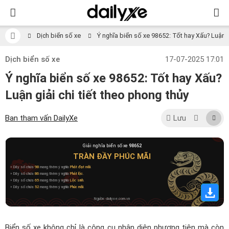
Dịch biển số xe
Ý nghĩa biển số xe 98652: Tốt hay Xấu? Luận gi
Dịch biển số xe
17-07-2025 17:01
Ý nghĩa biển số xe 98652: Tốt hay Xấu?
Luận giải chi tiết theo phong thủy
Ban tham vấn DailyXe
Lưu
Giải nghĩa biển số xe
98652
TRÀN ĐẦY PHÚC MÃI
» Dãy số chứa
98
mang thêm ý nghĩa
Phát đạt mãi
.
» Dãy số chứa
86
mang thêm ý nghĩa
Phát lộc
.
» Dãy số chứa
65
mang thêm ý nghĩa
Lộc sinh
.
» Dãy số chứa
52
mang thêm ý nghĩa
Phúc mãi
.
Nguồn: dailyxe.com.vn
Biển số xe không chỉ là công cụ nhận diện phương tiện mà còn