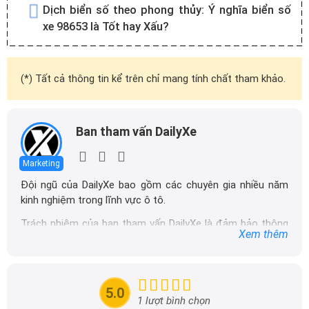
Dịch biển số theo phong thủy:
Ý nghĩa biển số
xe 98653 là Tốt hay Xấu?
(*) Tất cả thông tin kể trên chỉ mang tính chất tham khảo.
Ban tham vấn DailyXe
Marketing
Đội ngũ của DailyXe bao gồm các chuyên gia nhiều năm
kinh nghiệm trong lĩnh vực ô tô.
Trách nhiệm của ban tham vấn DailyXe là đảm bảo thông
Xem thêm
tin chính xác được đăng tải trên dailyxe.com.vn, thường
xuyên cập nhật thông tin mới về xe ô tô, thông tin khuyến
mãi của các hãng xe để người đọc có thể tiếp cận thông
tin nhanh chóng và dễ dàng hơn.
5.0
1 lượt bình chọn