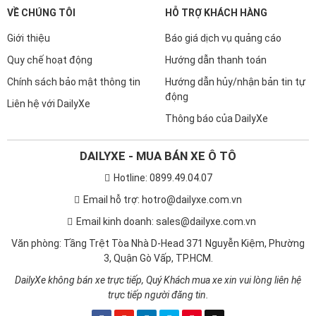
VỀ CHÚNG TÔI
HỖ TRỢ KHÁCH HÀNG
Giới thiệu
Báo giá dịch vụ quảng cáo
Quy chế hoạt động
Hướng dẫn thanh toán
Chính sách bảo mật thông tin
Hướng dẫn hủy/nhận bản tin tự
động
Liên hệ với DailyXe
Thông báo của DailyXe
DAILYXE - MUA BÁN XE Ô TÔ
Hotline: 0899.49.04.07
Email hỗ trợ: hotro@dailyxe.com.vn
Email kinh doanh: sales@dailyxe.com.vn
Văn phòng: Tầng Trệt Tòa Nhà D-Head 371 Nguyễn Kiệm, Phường
3, Quận Gò Vấp, TP.HCM.
DailyXe không bán xe trực tiếp, Quý Khách mua xe xin vui lòng liên hệ
trực tiếp người đăng tin.