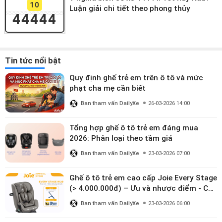
10
Luận giải chi tiết theo phong thủy
44444
Tin tức nổi bật
Quy định ghế trẻ em trên ô tô và mức
phạt cha mẹ cần biết
Ban tham vấn DailyXe
26-03-2026 14:00
Tổng hợp ghế ô tô trẻ em đáng mua
2026: Phân loại theo tầm giá
Ban tham vấn DailyXe
23-03-2026 07:00
Ghế ô tô trẻ em cao cấp Joie Every Stage
(> 4.000.000đ) – Ưu và nhược điểm - Có
đáng đầu tư cho bé từ 0–12 tuổi?
Ban tham vấn DailyXe
23-03-2026 06:00