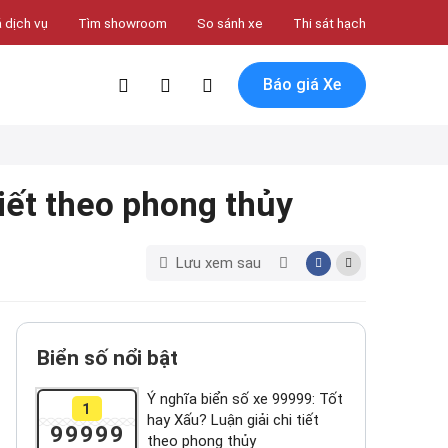
 dịch vụ
Tìm showroom
So sánh xe
Thi sát hạch
Báo giá Xe
tiết theo phong thủy
Lưu xem sau
Biển số nổi bật
Ý nghĩa biển số xe 99999: Tốt
1
hay Xấu? Luận giải chi tiết
99999
theo phong thủy