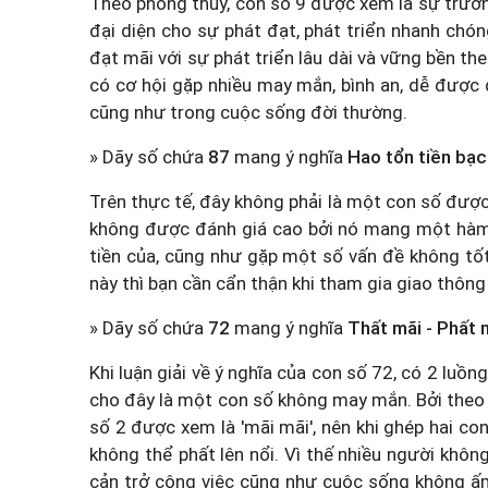
Theo phong thủy, con số 9 được xem là sự trường
đại diện cho sự phát đạt, phát triển nhanh chón
đạt mãi với sự phát triển lâu dài và vững bền t
có cơ hội gặp nhiều may mắn, bình an, dễ được
cũng như trong cuộc sống đời thường.
» Dãy số chứa
87
mang ý nghĩa
Hao tổn tiền bạc
Trên thực tế, đây không phải là một con số được 
không được đánh giá cao bởi nó mang một hàm ý
tiền của, cũng như gặp một số vấn đề không tốt
này thì bạn cần cẩn thận khi tham gia giao thô
» Dãy số chứa
72
mang ý nghĩa
Thất mãi - Phất 
Khi luận giải về ý nghĩa của con số 72, có 2 luồn
cho đây là một con số không may mắn. Bởi theo 
số 2 được xem là 'mãi mãi', nên khi ghép hai con
không thể phất lên nổi. Vì thế nhiều người khôn
cản trở công việc cũng như cuộc sống không ấm