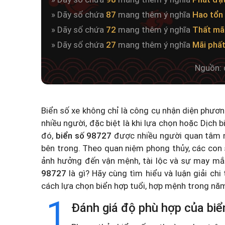
» Dãy số chứa
87
mang thêm ý nghĩa
Hao tổn 
» Dãy số chứa
72
mang thêm ý nghĩa
Thất mãi
» Dãy số chứa
27
mang thêm ý nghĩa
Mãi phấ
Nguồn: 
Biển số xe không chỉ là công cụ nhận diện phươ
nhiều người, đặc biệt là khi lựa chọn hoặc
Dịch b
đó,
biển số 98727
được nhiều người quan tâm n
bên trong. Theo quan niệm phong thủy, các con 
ảnh hưởng đến vận mệnh, tài lộc và sự may mắ
98727
là gì? Hãy cùng tìm hiểu và luận giải chi
cách lựa chọn biển hợp tuổi, hợp mệnh trong n
1
Đánh giá độ phù hợp của biể