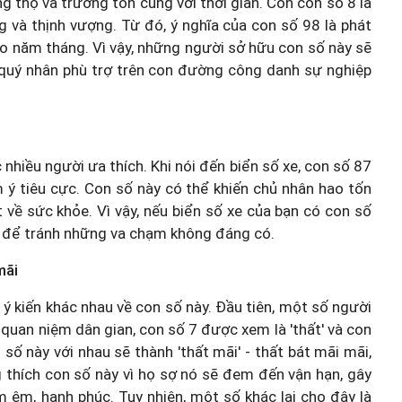
 thọ và trường tồn cùng với thời gian. Còn con số 8 là
g và thịnh vượng. Từ đó, ý nghĩa của con số 98 là phát
heo năm tháng. Vì vậy, những người sở hữu con số này sẽ
 quý nhân phù trợ trên con đường công danh sự nghiệp
nhiều người ưa thích. Khi nói đến biển số xe, con số 87
 tiêu cực. Con số này có thể khiến chủ nhân hao tốn
 về sức khỏe. Vì vậy, nếu biển số xe của bạn có con số
ng để tránh những va chạm không đáng có.
mãi
g ý kiến khác nhau về con số này. Đầu tiên, một số người
quan niệm dân gian, con số 7 được xem là 'thất' và con
 số này với nhau sẽ thành 'thất mãi' - thất bát mãi mãi,
g thích con số này vì họ sợ nó sẽ đem đến vận hạn, gây
 êm, hạnh phúc. Tuy nhiên, một số khác lại cho đây là