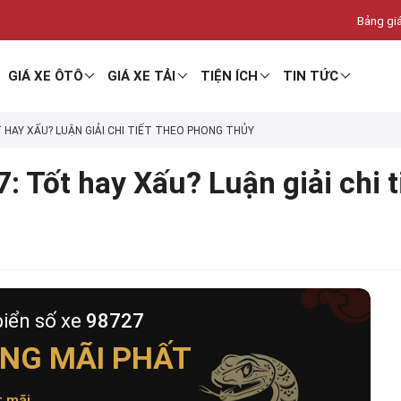
Bảng giá
GIÁ XE ÔTÔ
GIÁ XE TẢI
TIỆN ÍCH
TIN TỨC
T HAY XẤU? LUẬN GIẢI CHI TIẾT THEO PHONG THỦY
: Tốt hay Xấu? Luận giải chi 
biển số xe
98727
NG MÃI PHẤT
t mãi
.