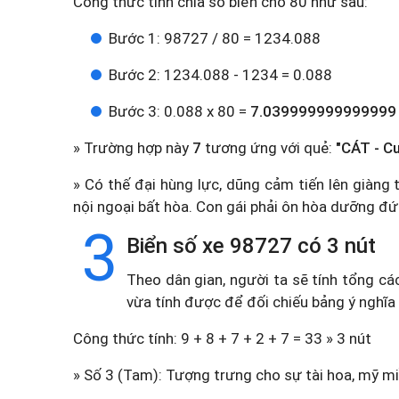
Công thức tính chia số biển cho 80 như sau:
Bước 1: 98727 / 80 = 1234.088
Bước 2: 1234.088 - 1234 = 0.088
Bước 3: 0.088 x 80 =
7.039999999999999
» Trường hợp này
7
tương ứng với quẻ:
"CÁT - C
» Có thế đại hùng lực, dũng cảm tiến lên giàn
nội ngoại bất hòa. Con gái phải ôn hòa dưỡng đứ
3
Biển số xe 98727 có 3 nút
Theo dân gian, người ta sẽ tính tổng cá
vừa tính được để đối chiếu bảng ý nghĩa
Công thức tính: 9 + 8 + 7 + 2 + 7 = 33 » 3 nút
» Số 3 (Tam): Tượng trưng cho sự tài hoa, mỹ miề