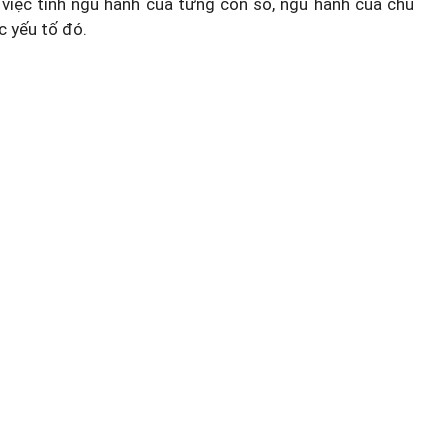
việc tính ngũ hành của từng con số, ngũ hành của chủ
c yếu tố đó.