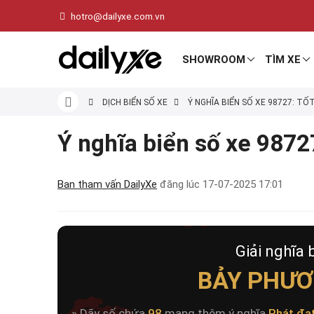
hotro@dailyxe.com.vn
SHOWROOM
TÌM XE
DỊCH BIỂN SỐ XE
Ý NGHĨA BIỂN SỐ XE 98727: TỐ
Ý nghĩa biển số xe 98727
Ban tham vấn DailyXe
đăng lúc
17-07-2025 17:01
Giải nghĩa 
BẢY PHƯƠ
» Dãy số chứa
98
mang thêm ý nghĩa
Phát đạ