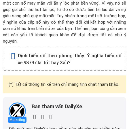
một con số may mắn với ẩn ý 'lộc phát bền vững'. Vì vậy, nó sẽ
giúp gia chủ thu hút tài lộc, từ đó có được tiền tài lâu dài và sự
giàu sang phú quý mãi mãi. Tuy nhiên trong một số trường hợp,
ý nghĩa của cặp số này có thể thay đổi khi kết hợp với những
con số khác trên biển số xe của bạn. Thế nên, bạn cũng cần xem
xét các yếu tố khách quan khác để đạt được tất cả như ý
nguyện.
Dịch biển số theo phong thủy:
Ý nghĩa biển số
xe 98797 là Tốt hay Xấu?
(*) Tất cả thông tin kể trên chỉ mang tính chất tham khảo.
Ban tham vấn DailyXe
Marketing
Đội ngũ của DailyXe bao gồm các chuyên gia nhiều năm