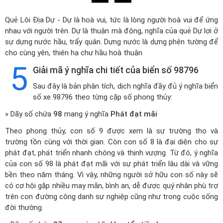
Quẻ Lôi Địa Dự - Dự là hoà vui, tức là lòng người hoà vui để ứng
nhau với người trên. Dự là thuận mà động, nghĩa của quẻ Dự lợi ở
sự dựng nước hầu, trẩy quân. Dựng nước là dựng phên tường để
cho cùng yên, thiên hạ chư hầu hoà thuận
5
Giải mã ý nghĩa chi tiết của biển số 98796
Sau đây là bản phân tích, dịch nghĩa đầy đủ ý nghĩa biển
số xe 98796 theo từng cặp số phong thủy:
» Dãy số chứa
98
mang ý nghĩa
Phát đạt mãi
Theo phong thủy, con số 9 được xem là sự trường thọ và
trường tồn cùng với thời gian. Còn con số 8 là đại diện cho sự
phát đạt, phát triển nhanh chóng và thịnh vượng. Từ đó, ý nghĩa
của con số 98 là phát đạt mãi với sự phát triển lâu dài và vững
bền theo năm tháng. Vì vậy, những người sở hữu con số này sẽ
có cơ hội gặp nhiều may mắn, bình an, dễ được quý nhân phù trợ
trên con đường công danh sự nghiệp cũng như trong cuộc sống
đời thường.