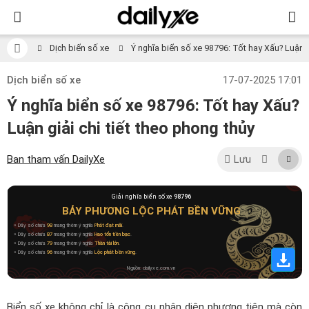
Dịch biển số xe
Ý nghĩa biển số xe 98796: Tốt hay Xấu? Luận gi
Dịch biển số xe
17-07-2025 17:01
Ý nghĩa biển số xe 98796: Tốt hay Xấu?
Luận giải chi tiết theo phong thủy
Ban tham vấn DailyXe
Lưu
Giải nghĩa biển số xe
98796
BẢY PHƯƠNG LỘC PHÁT BỀN VỮNG
» Dãy số chứa
98
mang thêm ý nghĩa
Phát đạt mãi
.
» Dãy số chứa
87
mang thêm ý nghĩa
Hao tổn tiền bạc
.
» Dãy số chứa
79
mang thêm ý nghĩa
Thần tài lớn
.
» Dãy số chứa
96
mang thêm ý nghĩa
Lộc phát bền vững
.
Nguồn: dailyxe.com.vn
Biển số xe không chỉ là công cụ nhận diện phương tiện mà còn