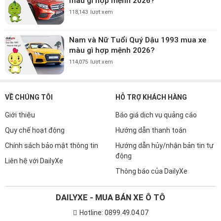
màu gì hợp mệnh 2026?
118,143
lượt xem
Nam và Nữ Tuổi Quý Dậu 1993 mua xe
màu gì hợp mệnh 2026?
114,075
lượt xem
VỀ CHÚNG TÔI
HỖ TRỢ KHÁCH HÀNG
Giới thiệu
Báo giá dịch vụ quảng cáo
Quy chế hoạt động
Hướng dẫn thanh toán
Chính sách bảo mật thông tin
Hướng dẫn hủy/nhận bản tin tự
động
Liên hệ với DailyXe
Thông báo của DailyXe
DAILYXE - MUA BÁN XE Ô TÔ
Hotline: 0899.49.04.07