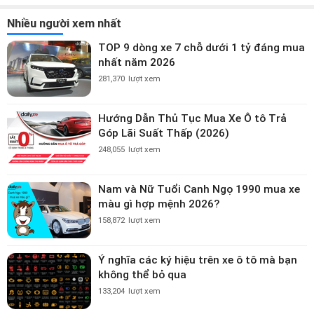
Nhiều người xem nhất
TOP 9 dòng xe 7 chỗ dưới 1 tỷ đáng mua
nhất năm 2026
281,370
lượt xem
Hướng Dẫn Thủ Tục Mua Xe Ô tô Trả
Góp Lãi Suất Thấp (2026)
248,055
lượt xem
Nam và Nữ Tuổi Canh Ngọ 1990 mua xe
màu gì hợp mệnh 2026?
158,872
lượt xem
Ý nghĩa các ký hiệu trên xe ô tô mà bạn
không thể bỏ qua
133,204
lượt xem