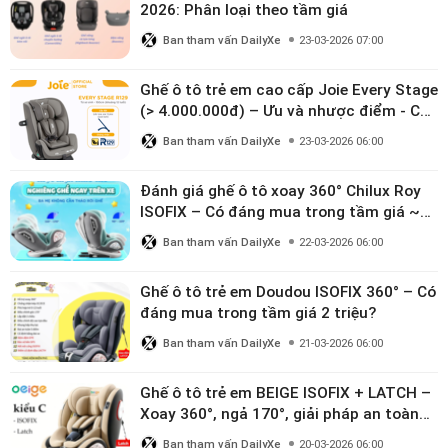
2026: Phân loại theo tầm giá
Ban tham vấn DailyXe
23-03-2026 07:00
Ghế ô tô trẻ em cao cấp Joie Every Stage
(> 4.000.000đ) – Ưu và nhược điểm - Có
đáng đầu tư cho bé từ 0–12 tuổi?
Ban tham vấn DailyXe
23-03-2026 06:00
Đánh giá ghế ô tô xoay 360° Chilux Roy
ISOFIX – Có đáng mua trong tầm giá ~3
triệu
Ban tham vấn DailyXe
22-03-2026 06:00
Ghế ô tô trẻ em Doudou ISOFIX 360° – Có
đáng mua trong tầm giá 2 triệu?
Ban tham vấn DailyXe
21-03-2026 06:00
Ghế ô tô trẻ em BEIGE ISOFIX + LATCH –
Xoay 360°, ngả 170°, giải pháp an toàn
linh hoạt cho bé 0–10 tuổi
Ban tham vấn DailyXe
20-03-2026 06:00