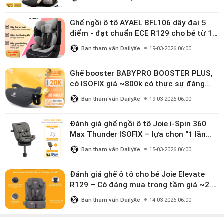
Ghế ngồi ô tô AYAEL BFL106 dây đai 5
điểm - đạt chuẩn ECE R129 cho bé từ 1–
10 tuổi
Ban tham vấn DailyXe
19-03-2026 06:00
Ghế booster BABYPRO BOOSTER PLUS,
có ISOFIX giá ~800k có thực sự đáng
mua?
Ban tham vấn DailyXe
19-03-2026 06:00
Đánh giá ghế ngồi ô tô Joie i-Spin 360
Max Thunder ISOFIX – lựa chọn “1 lần
dùng đến 12 năm” có đáng giá gần 9
Ban tham vấn DailyXe
15-03-2026 06:00
triệu?
Đánh giá ghế ô tô cho bé Joie Elevate
R129 – Có đáng mua trong tầm giá ~2.8
triệu?
Ban tham vấn DailyXe
14-03-2026 06:00