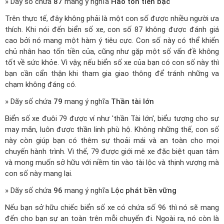
» Dãy số chứa
87
mang ý nghĩa
Hao tổn tiền bạc
Trên thực tế, đây không phải là một con số được nhiều người ưa
thích. Khi nói đến biển số xe, con số 87 không được đánh giá
cao bởi nó mang một hàm ý tiêu cực. Con số này có thể khiến
chủ nhân hao tốn tiền của, cũng như gặp một số vấn đề không
tốt về sức khỏe. Vì vậy, nếu biển số xe của bạn có con số này thì
bạn cần cẩn thận khi tham gia giao thông để tránh những va
chạm không đáng có.
» Dãy số chứa
79
mang ý nghĩa
Thần tài lớn
Biển số xe đuôi 79 được ví như 'thần Tài lớn', biểu tượng cho sự
may mắn, luôn được thần linh phù hộ. Không những thế, con số
này còn giúp bạn có thêm sự thoải mái và an toàn cho mọi
chuyến hành trình. Vì thế, 79 được giới mê xe đặc biệt quan tâm
và mong muốn sở hữu với niềm tin vào tài lộc và thịnh vượng mà
con số này mang lại.
» Dãy số chứa
96
mang ý nghĩa
Lộc phát bền vững
Nếu bạn sở hữu chiếc biển số xe có chứa số 96 thì nó sẽ mang
đến cho bạn sự an toàn trên mỗi chuyến đi. Ngoài ra, nó còn là