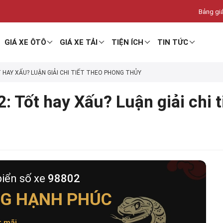
Bảng giá
GIÁ XE ÔTÔ
GIÁ XE TẢI
TIỆN ÍCH
TIN TỨC
T HAY XẤU? LUẬN GIẢI CHI TIẾT THEO PHONG THỦY
: Tốt hay Xấu? Luận giải chi 
biển số xe
98802
G HẠNH PHÚC
t mãi
.