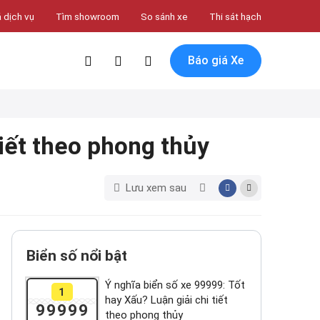
 dịch vụ
Tìm showroom
So sánh xe
Thi sát hạch
Báo giá Xe
tiết theo phong thủy
Lưu xem sau
Biển số nổi bật
Ý nghĩa biển số xe 99999: Tốt
1
hay Xấu? Luận giải chi tiết
99999
theo phong thủy