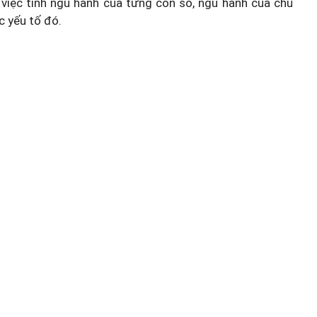
việc tính ngũ hành của từng con số, ngũ hành của chủ
c yếu tố đó.