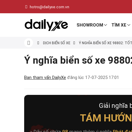
hotro@dailyxe.com.vn
SHOWROOM
TÌM XE
DỊCH BIỂN SỐ XE
Ý NGHĨA BIỂN SỐ XE 98802: TỐ
Ý nghĩa biển số xe 98802
Ban tham vấn DailyXe
đăng lúc
17-07-2025 17:01
Giải nghĩa 
TÁM HƯỚN
» Dãy số chứa
98
mang thêm ý nghĩa
Phát đạ