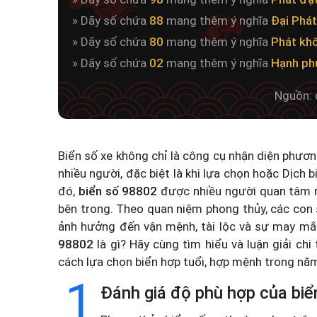
» Dãy số chứa
88
mang thêm ý nghĩa
Đại Phát
» Dãy số chứa
80
mang thêm ý nghĩa
Phát kh
» Dãy số chứa
02
mang thêm ý nghĩa
Hạnh ph
Nguồn: 
Biển số xe không chỉ là công cụ nhận diện phươ
nhiều người, đặc biệt là khi lựa chọn hoặc
Dịch b
đó,
biển số 98802
được nhiều người quan tâm n
bên trong. Theo quan niệm phong thủy, các con 
ảnh hưởng đến vận mệnh, tài lộc và sự may mắ
98802
là gì? Hãy cùng tìm hiểu và luận giải chi
cách lựa chọn biển hợp tuổi, hợp mệnh trong n
1
Đánh giá độ phù hợp của biể