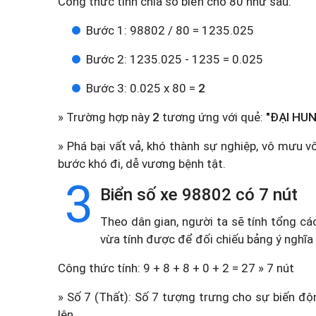
Công thức tính chia số biển cho 80 như sau:
Bước 1: 98802 / 80 = 1235.025
Bước 2: 1235.025 - 1235 = 0.025
Bước 3: 0.025 x 80 =
2
» Trường hợp này
2
tương ứng với quẻ:
"ĐẠI HUN
» Phá bại vất vả, khó thành sự nghiệp, vô mưu v
bước khó đi, dễ vương bệnh tật.
3
Biển số xe 98802 có 7 nút
Theo dân gian, người ta sẽ tính tổng cá
vừa tính được để đối chiếu bảng ý nghĩa
Công thức tính: 9 + 8 + 8 + 0 + 2 = 27 » 7 nút
» Số 7 (Thất): Số 7 tượng trưng cho sự biến độn
lên.