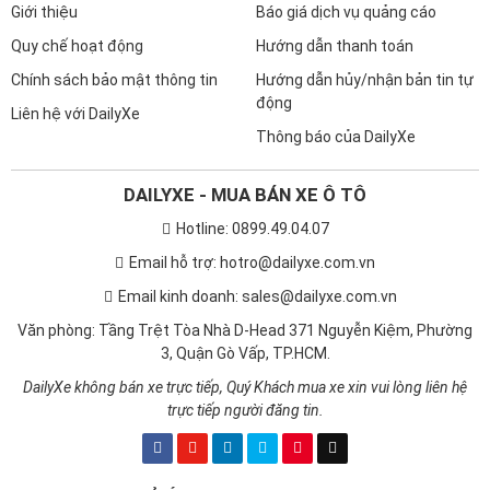
Giới thiệu
Báo giá dịch vụ quảng cáo
Quy chế hoạt động
Hướng dẫn thanh toán
Chính sách bảo mật thông tin
Hướng dẫn hủy/nhận bản tin tự
động
Liên hệ với DailyXe
Thông báo của DailyXe
DAILYXE - MUA BÁN XE Ô TÔ
Hotline: 0899.49.04.07
Email hỗ trợ: hotro@dailyxe.com.vn
Email kinh doanh: sales@dailyxe.com.vn
Văn phòng: Tầng Trệt Tòa Nhà D-Head 371 Nguyễn Kiệm, Phường
3, Quận Gò Vấp, TP.HCM.
DailyXe không bán xe trực tiếp, Quý Khách mua xe xin vui lòng liên hệ
trực tiếp người đăng tin.