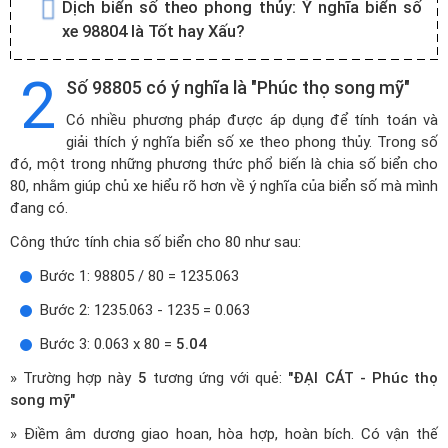
Dịch biển số theo phong thủy:
Ý nghĩa biển số
xe 98804 là Tốt hay Xấu?
2
Số 98805 có ý nghĩa là "Phúc thọ song mỹ"
Có nhiều phương pháp được áp dụng để tính toán và
giải thích ý nghĩa biển số xe theo phong thủy. Trong số
đó, một trong những phương thức phổ biến là chia số biển cho
80, nhằm giúp chủ xe hiểu rõ hơn về ý nghĩa của biển số mà mình
đang có.
Công thức tính chia số biển cho 80 như sau:
Bước 1: 98805 / 80 = 1235.063
Bước 2: 1235.063 - 1235 = 0.063
Bước 3: 0.063 x 80 =
5.04
» Trường hợp này
5
tương ứng với quẻ:
"ĐẠI CÁT - Phúc thọ
song mỹ"
» Điềm âm dương giao hoan, hòa hợp, hoàn bích. Có vận thế