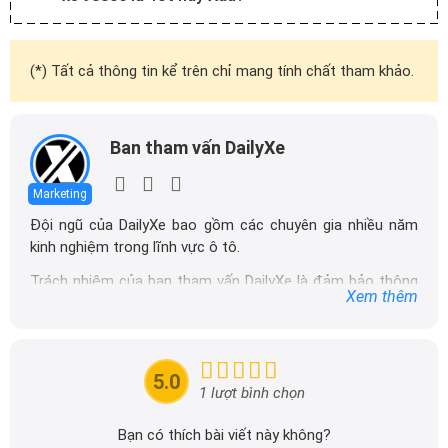
(*) Tất cả thông tin kể trên chỉ mang tính chất tham khảo.
Ban tham vấn DailyXe
Marketing
Đội ngũ của DailyXe bao gồm các chuyên gia nhiều năm
kinh nghiệm trong lĩnh vực ô tô.
Trách nhiệm của ban tham vấn DailyXe là đảm bảo thông
Xem thêm
tin chính xác được đăng tải trên dailyxe.com.vn, thường
xuyên cập nhật thông tin mới về xe ô tô, thông tin khuyến
mãi của các hãng xe để người đọc có thể tiếp cận thông
tin nhanh chóng và dễ dàng hơn.
5.0
1 lượt bình chọn
Bạn có thích bài viết này không?