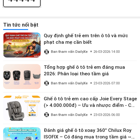
Tin tức nổi bật
Quy định ghế trẻ em trên ô tô và mức
phạt cha mẹ cần biết
Ban tham vấn DailyXe
26-03-2026 14:00
Tổng hợp ghế ô tô trẻ em đáng mua
2026: Phân loại theo tầm giá
Ban tham vấn DailyXe
23-03-2026 07:00
Ghế ô tô trẻ em cao cấp Joie Every Stage
(> 4.000.000đ) – Ưu và nhược điểm - Có
đáng đầu tư cho bé từ 0–12 tuổi?
Ban tham vấn DailyXe
23-03-2026 06:00
Đánh giá ghế ô tô xoay 360° Chilux Roy
ISOFIX – Có đáng mua trong tầm giá ~3