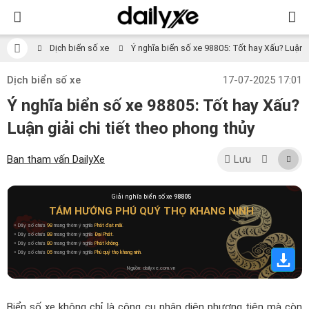
Dịch biển số xe
Ý nghĩa biển số xe 98805: Tốt hay Xấu? Luận gi
Dịch biển số xe
17-07-2025 17:01
Ý nghĩa biển số xe 98805: Tốt hay Xấu?
Luận giải chi tiết theo phong thủy
Ban tham vấn DailyXe
Lưu
Giải nghĩa biển số xe
98805
TÁM HƯỚNG PHÚ QUÝ THỌ KHANG NINH
» Dãy số chứa
98
mang thêm ý nghĩa
Phát đạt mãi
.
» Dãy số chứa
88
mang thêm ý nghĩa
Đại Phát
.
» Dãy số chứa
80
mang thêm ý nghĩa
Phát không
.
» Dãy số chứa
05
mang thêm ý nghĩa
Phú quý thọ khang ninh
.
Nguồn: dailyxe.com.vn
Biển số xe không chỉ là công cụ nhận diện phương tiện mà còn