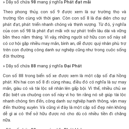
» Dãy số chứa
98
mang ý nghĩa
Phát đạt mãi
Theo phong thủy, con số 9 được xem là sự trường thọ và
trường tồn cùng với thời gian. Còn con số 8 là đại diện cho sự
phát đạt, phát triển nhanh chóng và thịnh vượng. Từ đó, ý nghĩa
của con số 98 là phát đạt mãi với sự phát triển lâu dài và vững
bền theo năm tháng. Vì vậy, những người sở hữu con số này sẽ
có cơ hội gặp nhiều may mắn, bình an, dễ được quý nhân phù trợ
trên con đường công danh sự nghiệp cũng như trong cuộc sống
đời thường.
» Dãy số chứa
88
mang ý nghĩa
Đại Phát
Con số 88 trong biển số xe được xem là một cặp số đại hồng
phát. Khi hai con số 8 đi cùng nhau, điều đó có nghĩa là sự may
mắn, giàu có và tài lộc sẽ nhân lên gấp bội. Vì thế, nhiều chủ xe
đặc biệt ưa chuộng con số này vì họ tin rằng nó sẽ giúp tài lộc
nhanh chóng tìm đến, công danh sự nghiệp hanh thông, vận may
đến thường xuyên. Và cũng vì đây là một cặp số đẹp nên không
dễ gì ai có thể sở hữu được nó cho dù có nhiều tiền đi chăng
nữa.