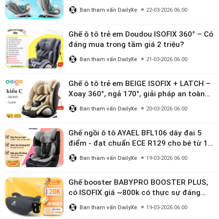
triệu
Ban tham vấn DailyXe
22-03-2026 06:00
Ghế ô tô trẻ em Doudou ISOFIX 360° – Có
đáng mua trong tầm giá 2 triệu?
Ban tham vấn DailyXe
21-03-2026 06:00
Ghế ô tô trẻ em BEIGE ISOFIX + LATCH –
Xoay 360°, ngả 170°, giải pháp an toàn
linh hoạt cho bé 0–10 tuổi
Ban tham vấn DailyXe
20-03-2026 06:00
Ghế ngồi ô tô AYAEL BFL106 dây đai 5
điểm - đạt chuẩn ECE R129 cho bé từ 1–
10 tuổi
Ban tham vấn DailyXe
19-03-2026 06:00
Ghế booster BABYPRO BOOSTER PLUS,
có ISOFIX giá ~800k có thực sự đáng
mua?
Ban tham vấn DailyXe
19-03-2026 06:00