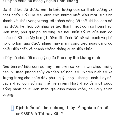
» Dãy số chứa
80
mang ý nghĩa
Phát không
Số 8 từ lâu đã được xem là biểu tượng của sự thịnh vượng và
phát triển. Số 0 là đại diện cho những khởi đầu mới, sự sinh
thành với khát vọng vương tới thành công. Vì thế, khi hai con số
này được kết hợp với nhau sẽ tạo thành một con số hoàn hảo,
viên mãn, phú quý phi thường. Và nếu biển số xe của bạn có
chứa số 80 thì đây là một điềm tốt lành. Nó sẽ sát cánh và phù
hộ cho bạn gặp được nhiều may mắn, công việc ngày càng có
nhiều tiến triển và nhanh chóng thăng quan tiến chức.
» Dãy số chứa
05
mang ý nghĩa
Phú quý thọ khang ninh
Nếu bạn sở hữu con số này trên biển số xe thì xin chúc mừng
bạn. Vì theo phong thủy và thần số học, số 05 trên biển số xe
tượng trưng cho phúc đầy, phú - quý - thọ - khang - ninh. Hay nói
cách khác con số này thể hiện niềm khát khao về một cuộc
sống hạnh phúc viên mãn, gia đình mạnh khỏe, phú quý thịnh
vượng.
Dịch biển số theo phong thủy:
Ý nghĩa biển số
xe 98806 là Tốt hay Xấu?