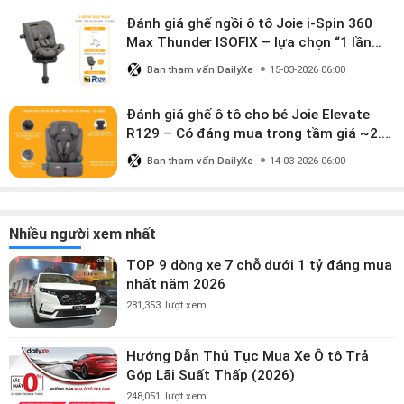
Đánh giá ghế ngồi ô tô Joie i-Spin 360
Max Thunder ISOFIX – lựa chọn “1 lần
dùng đến 12 năm” có đáng giá gần 9
Ban tham vấn DailyXe
15-03-2026 06:00
triệu?
Đánh giá ghế ô tô cho bé Joie Elevate
R129 – Có đáng mua trong tầm giá ~2.8
triệu?
Ban tham vấn DailyXe
14-03-2026 06:00
Nhiều người xem nhất
TOP 9 dòng xe 7 chỗ dưới 1 tỷ đáng mua
nhất năm 2026
281,353
lượt xem
Hướng Dẫn Thủ Tục Mua Xe Ô tô Trả
Góp Lãi Suất Thấp (2026)
248,051
lượt xem