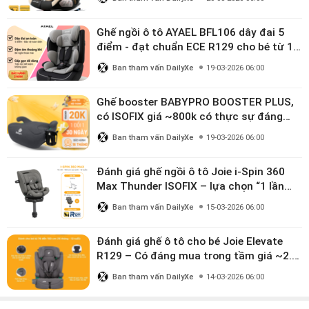
Ghế ngồi ô tô AYAEL BFL106 dây đai 5
điểm - đạt chuẩn ECE R129 cho bé từ 1–
10 tuổi
Ban tham vấn DailyXe
19-03-2026 06:00
Ghế booster BABYPRO BOOSTER PLUS,
có ISOFIX giá ~800k có thực sự đáng
mua?
Ban tham vấn DailyXe
19-03-2026 06:00
Đánh giá ghế ngồi ô tô Joie i-Spin 360
Max Thunder ISOFIX – lựa chọn “1 lần
dùng đến 12 năm” có đáng giá gần 9
Ban tham vấn DailyXe
15-03-2026 06:00
triệu?
Đánh giá ghế ô tô cho bé Joie Elevate
R129 – Có đáng mua trong tầm giá ~2.8
triệu?
Ban tham vấn DailyXe
14-03-2026 06:00