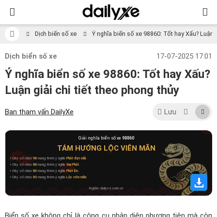
Dịch biển số xe
Ý nghĩa biển số xe 98860: Tốt hay Xấu? Luận gi
Dịch biển số xe
17-07-2025 17:01
Ý nghĩa biển số xe 98860: Tốt hay Xấu?
Luận giải chi tiết theo phong thủy
Ban tham vấn DailyXe
Lưu
Giải nghĩa biển số xe
98860
TÁM HƯỚNG LỘC VIÊN MÃN
» Dãy số chứa
98
mang thêm ý nghĩa
Phát đạt mãi
.
» Dãy số chứa
88
mang thêm ý nghĩa
Đại Phát
.
» Dãy số chứa
86
mang thêm ý nghĩa
Phát lộc
.
» Dãy số chứa
60
mang thêm ý nghĩa
Lộc viên mãn
.
Nguồn: dailyxe.com.vn
Biển số xe không chỉ là công cụ nhận diện phương tiện mà còn