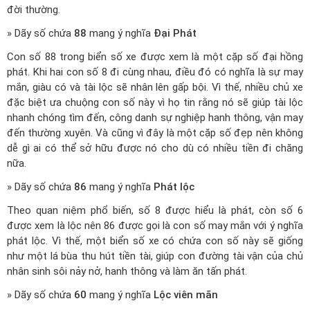
đời thường.
» Dãy số chứa
88
mang ý nghĩa
Đại Phát
Con số 88 trong biển số xe được xem là một cặp số đại hồng
phát. Khi hai con số 8 đi cùng nhau, điều đó có nghĩa là sự may
mắn, giàu có và tài lộc sẽ nhân lên gấp bội. Vì thế, nhiều chủ xe
đặc biệt ưa chuộng con số này vì họ tin rằng nó sẽ giúp tài lộc
nhanh chóng tìm đến, công danh sự nghiệp hanh thông, vận may
đến thường xuyên. Và cũng vì đây là một cặp số đẹp nên không
dễ gì ai có thể sở hữu được nó cho dù có nhiều tiền đi chăng
nữa.
» Dãy số chứa
86
mang ý nghĩa
Phát lộc
Theo quan niệm phổ biến, số 8 được hiểu là phát, còn số 6
được xem là lộc nên 86 được gọi là con số may mắn với ý nghĩa
phát lộc. Vì thế, một biển số xe có chứa con số này sẽ giống
như một lá bùa thu hút tiền tài, giúp con đường tài vận của chủ
nhân sinh sôi nảy nở, hanh thông và làm ăn tấn phát.
» Dãy số chứa
60
mang ý nghĩa
Lộc viên mãn