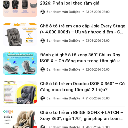
2026: Phân loại theo tầm giá
Ban tham vấn DailyXe
23-03-2026 07:00
Ghế ô tô trẻ em cao cấp Joie Every Stage
(> 4.000.000đ) – Ưu và nhược điểm - Có
đáng đầu tư cho bé từ 0–12 tuổi?
Ban tham vấn DailyXe
23-03-2026 06:00
Đánh giá ghế ô tô xoay 360° Chilux Roy
ISOFIX – Có đáng mua trong tầm giá ~3
triệu
Ban tham vấn DailyXe
22-03-2026 06:00
Ghế ô tô trẻ em Doudou ISOFIX 360° – Có
đáng mua trong tầm giá 2 triệu?
Ban tham vấn DailyXe
21-03-2026 06:00
Ghế ô tô trẻ em BEIGE ISOFIX + LATCH –
Xoay 360°, ngả 170°, giải pháp an toàn
linh hoạt cho bé 0–10 tuổi
Ban tham vấn DailyXe
20-03-2026 06:00