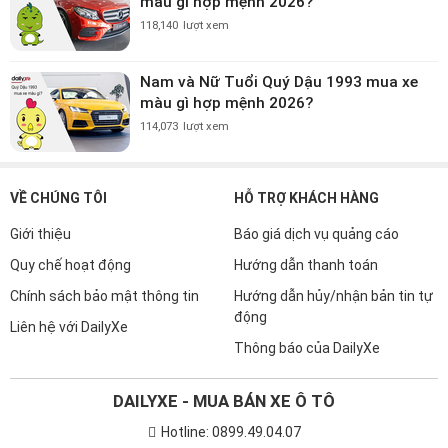
màu gì hợp mệnh 2026?
118,140
lượt xem
Nam và Nữ Tuổi Quý Dậu 1993 mua xe
màu gì hợp mệnh 2026?
114,073
lượt xem
VỀ CHÚNG TÔI
HỖ TRỢ KHÁCH HÀNG
Giới thiệu
Báo giá dịch vụ quảng cáo
Quy chế hoạt động
Hướng dẫn thanh toán
Chính sách bảo mật thông tin
Hướng dẫn hủy/nhận bản tin tự
động
Liên hệ với DailyXe
Thông báo của DailyXe
DAILYXE - MUA BÁN XE Ô TÔ
Hotline: 0899.49.04.07