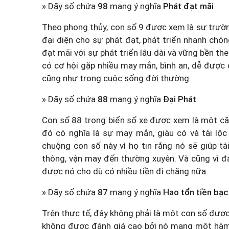
» Dãy số chứa
98
mang ý nghĩa
Phát đạt mãi
Theo phong thủy, con số 9 được xem là sự trường
đại diện cho sự phát đạt, phát triển nhanh chón
đạt mãi với sự phát triển lâu dài và vững bền t
có cơ hội gặp nhiều may mắn, bình an, dễ được
cũng như trong cuộc sống đời thường.
» Dãy số chứa
88
mang ý nghĩa
Đại Phát
Con số 88 trong biển số xe được xem là một cặp
đó có nghĩa là sự may mắn, giàu có và tài lộc 
chuộng con số này vì họ tin rằng nó sẽ giúp t
thông, vận may đến thường xuyên. Và cũng vì đ
được nó cho dù có nhiều tiền đi chăng nữa.
» Dãy số chứa
87
mang ý nghĩa
Hao tổn tiền bạc
Trên thực tế, đây không phải là một con số được 
không được đánh giá cao bởi nó mang một hàm ý