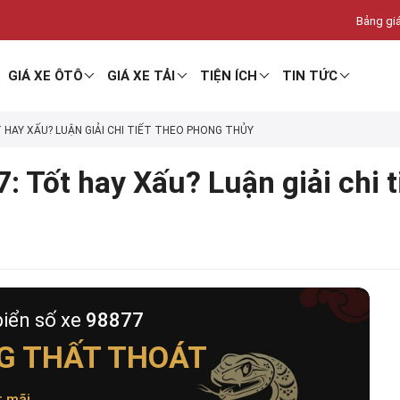
Bảng giá
GIÁ XE ÔTÔ
GIÁ XE TẢI
TIỆN ÍCH
TIN TỨC
T HAY XẤU? LUẬN GIẢI CHI TIẾT THEO PHONG THỦY
: Tốt hay Xấu? Luận giải chi 
biển số xe
98877
G THẤT THOÁT
t mãi
.