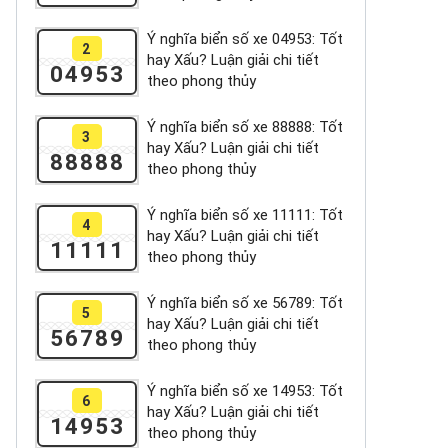
Ý nghĩa biển số xe 04953: Tốt
2
hay Xấu? Luận giải chi tiết
04953
theo phong thủy
Ý nghĩa biển số xe 88888: Tốt
3
hay Xấu? Luận giải chi tiết
88888
theo phong thủy
Ý nghĩa biển số xe 11111: Tốt
4
hay Xấu? Luận giải chi tiết
11111
theo phong thủy
Ý nghĩa biển số xe 56789: Tốt
5
hay Xấu? Luận giải chi tiết
56789
theo phong thủy
Ý nghĩa biển số xe 14953: Tốt
6
hay Xấu? Luận giải chi tiết
14953
theo phong thủy