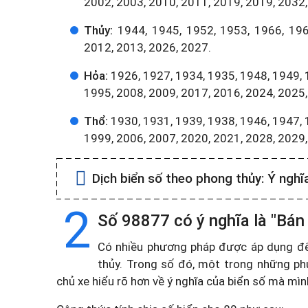
2002, 2003, 2010, 2011, 2019, 2019, 2032,
Thủy:
1944, 1945, 1952, 1953, 1966, 196
2012, 2013, 2026, 2027.
Hỏa:
1926, 1927, 1934, 1935, 1948, 1949, 
1995, 2008, 2009, 2017, 2016, 2024, 2025,
Thổ:
1930, 1931, 1939, 1938, 1946, 1947, 
1999, 2006, 2007, 2020, 2021, 2028, 2029
Dịch biển số theo phong thủy:
Ý nghĩ
2
Số 98877 có ý nghĩa là "Bán
Có nhiều phương pháp được áp dụng để t
thủy. Trong số đó, một trong những ph
chủ xe hiểu rõ hơn về ý nghĩa của biển số mà mì