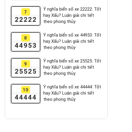
Ý nghĩa biển số xe 22222: Tốt
7
hay Xấu? Luận giải chi tiết
22222
theo phong thủy
Ý nghĩa biển số xe 44953: Tốt
8
hay Xấu? Luận giải chi tiết
44953
theo phong thủy
Ý nghĩa biển số xe 25525: Tốt
9
hay Xấu? Luận giải chi tiết
25525
theo phong thủy
Ý nghĩa biển số xe 44444: Tốt
10
hay Xấu? Luận giải chi tiết
44444
theo phong thủy