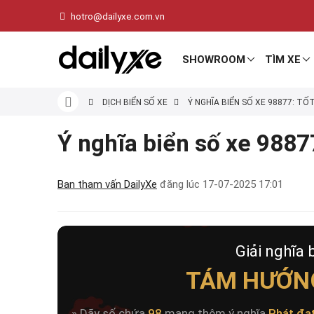
hotro@dailyxe.com.vn
SHOWROOM
TÌM XE
DỊCH BIỂN SỐ XE
Ý NGHĨA BIỂN SỐ XE 98877: TỐ
Ý nghĩa biển số xe 98877
Ban tham vấn DailyXe
đăng lúc
17-07-2025 17:01
Giải nghĩa 
TÁM HƯỚN
» Dãy số chứa
98
mang thêm ý nghĩa
Phát đạ